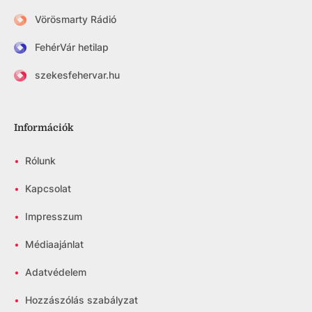
Vörösmarty Rádió
FehérVár hetilap
szekesfehervar.hu
Információk
•
Rólunk
•
Kapcsolat
•
Impresszum
•
Médiaajánlat
•
Adatvédelem
•
Hozzászólás szabályzat