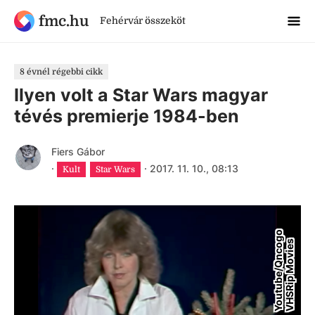
fmc.hu
Fehérvár összeköt
8 évnél régebbi cikk
Ilyen volt a Star Wars magyar
tévés premierje 1984-ben
Fiers Gábor
·
·
2017. 11. 10., 08:13
Kult
Star Wars
Y
o
u
t
u
b
e
/
Q
n
c
o
g
o
V
H
S
R
i
p
M
o
v
i
e
s