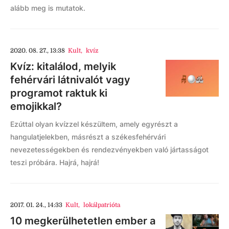
alább meg is mutatok.
2020. 08. 27., 13:38
Kult
,
kvíz
Kvíz: kitalálod, melyik
fehérvári látnivalót vagy
programot raktuk ki
emojikkal?
Ezúttal olyan kvízzel készültem, amely egyrészt a
hangulatjelekben, másrészt a székesfehérvári
nevezetességekben és rendezvényekben való jártasságot
teszi próbára. Hajrá, hajrá!
2017. 01. 24., 14:33
Kult
,
lokálpatrióta
10 megkerülhetetlen ember a