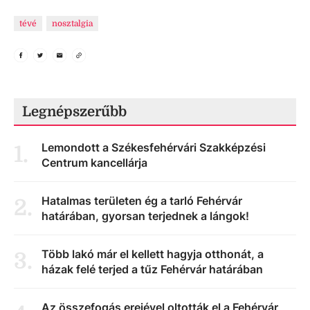
tévé
nosztalgia
Legnépszerűbb
Lemondott a Székesfehérvári Szakképzési
1
.
Centrum kancellárja
Hatalmas területen ég a tarló Fehérvár
2
.
határában, gyorsan terjednek a lángok!
Több lakó már el kellett hagyja otthonát, a
3
.
házak felé terjed a tűz Fehérvár határában
Az összefogás erejével oltották el a Fehérvár