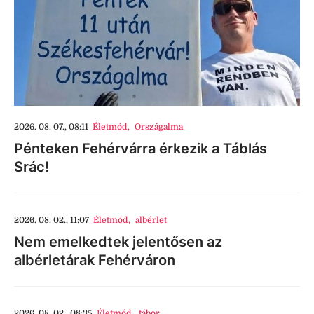
2026. 08. 07., 08:11
Életmód
,
Országalma
Pénteken Fehérvárra érkezik a Táblás
Srác!
2026. 08. 02., 11:07
Életmód
,
albérlet
Nem emelkedtek jelentősen az
albérletárak Fehérváron
2026. 08. 02., 08:35
Életmód
,
tábor