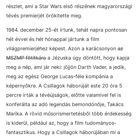
részlet, ami a Star Wars első részének magyarországi
tévés premierjét örökítette meg.
1984. december 25-ét írtunk, tehát napra pontosan
hét évvel és hét hónappal jártunk a film
világpremierjéhez képest. Azon a karácsonyon
az
MSZMP főtitkára
a Jézuska úgy döntött, hogy kapja
meg a nép, ami jár neki: jöjjön Darth Vader, a jedik,
meg az egész George Lucas-féle kompánia a
képernyőkre. A Csillagok háborúját este 20 óra 5
percre írták a tévéújságok, előtte valamivel fel is
konferálta az adó legendás bemondónője, Takács
Marika. A rövid műsorismertetésből több érdekesség
is kiderül, például az, hogy a film tudományos-
fantasztikus. Hogy a Csillagok háborújában mi a