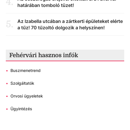
4
.
határában tomboló tüzet!
Az Izabella utcában a zártkerti épületeket elérte
5
.
a tűz! 70 tűzoltó dolgozik a helyszínen!
Fehérvári hasznos infók
•
Buszmenetrend
•
Szolgáltatók
•
Orvosi ügyeletek
•
Ügyintézés