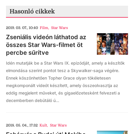
Hasonló cikkek
2019. 03. 07., 10:40
Film
,
Star Wars
Zseniális videón láthatod az
összes Star Wars-filmet öt
percbe sűrítve
Idén mutatják be a Star Wars IX. epizódját, amely a készítők
elmondása szerint pontot tesz a Skywalker-saga végére.
Ennek köszönhetően Topher Grace olyan tökéletesen
megkomponált videót készített, amely összeolvasztja az
eddig megjelent műveket, és gigaelőzetesként felvezeti a
decemberben debütáló ú...
2018. 05. 04., 17:32
Kult
,
Star Wars