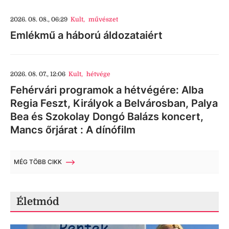
2026. 08. 08., 06:29
Kult
,
művészet
Emlékmű a háború áldozataiért
2026. 08. 07., 12:06
Kult
,
hétvége
Fehérvári programok a hétvégére: Alba
Regia Feszt, Királyok a Belvárosban, Palya
Bea és Szokolay Dongó Balázs koncert,
Mancs őrjárat : A dínófilm
MÉG TÖBB CIKK
Életmód