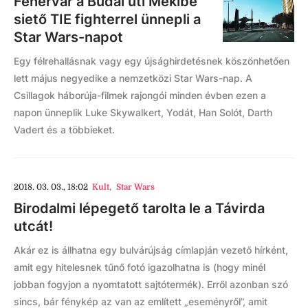
Fehérvár a Budai úti Mekibe
siető TIE fighterrel ünnepli a
Star Wars-napot
Egy félrehallásnak vagy egy újsághirdetésnek köszönhetően
lett május negyedike a nemzetközi Star Wars-nap. A
Csillagok háborúja-filmek rajongói minden évben ezen a
napon ünneplik Luke Skywalkert, Yodát, Han Solót, Darth
Vadert és a többieket.
2018. 03. 03., 18:02
Kult
,
Star Wars
Birodalmi lépegető tarolta le a Távirda
utcát!
Akár ez is állhatna egy bulvárújság címlapján vezető hírként,
amit egy hitelesnek tűnő fotó igazolhatna is (hogy minél
jobban fogyjon a nyomtatott sajtótermék). Erről azonban szó
sincs, bár fénykép az van az említett „eseményről”, amit