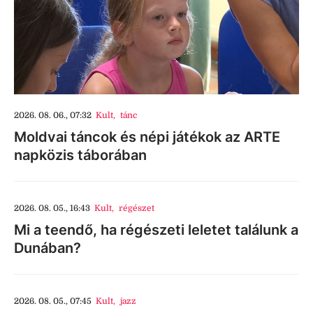
2026. 08. 06., 07:32
Kult
,
tánc
Moldvai táncok és népi játékok az ARTE
napközis táborában
2026. 08. 05., 16:43
Kult
,
régészet
Mi a teendő, ha régészeti leletet találunk a
Dunában?
2026. 08. 05., 07:45
Kult
,
jazz