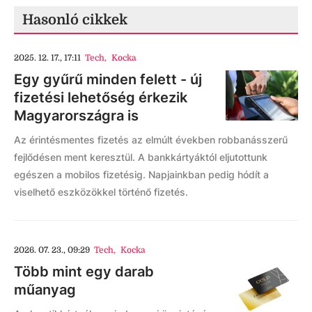
Hasonló cikkek
2025. 12. 17., 17:11
Tech
,
Kocka
Egy gyűrű minden felett - új
fizetési lehetőség érkezik
Magyarországra is
Az érintésmentes fizetés az elmúlt években robbanásszerű
fejlődésen ment keresztül. A bankkártyáktól eljutottunk
egészen a mobilos fizetésig. Napjainkban pedig hódít a
viselhető eszközökkel történő fizetés.
2026. 07. 23., 09:29
Tech
,
Kocka
Több mint egy darab
műanyag