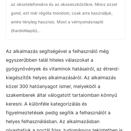
az okostelefonokra és az okoseszközökre. Nincs ezzel
gond, ezt már régóta mondom, csak arra használjuk,
amire tényleg hasznos. Most a vérnyomásnapló
(KardioNapló)...
Az alkalmazás segítségével a felhasználó még
egyszerűbben talál hiteles válaszokat a
gyógynövények és vitaminok hatásairól, az étrend-
kiegészítők helyes alkalmazásáról. Az alkalmazás
közel 300 hatóanyagot ismer, melyekből a
szakemberek által válogatott tartalomban könnyű
keresni. A különféle kategorizálás és
figyelmeztetések pedig segítik a felhasználót a
helyes felhasználásban. Az alkalmazásban
olvashatjuk a portál friss, tudományos tekintetben is