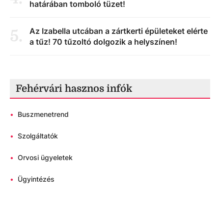
határában tomboló tüzet!
Az Izabella utcában a zártkerti épületeket elérte
5
.
a tűz! 70 tűzoltó dolgozik a helyszínen!
Fehérvári hasznos infók
•
Buszmenetrend
•
Szolgáltatók
•
Orvosi ügyeletek
•
Ügyintézés