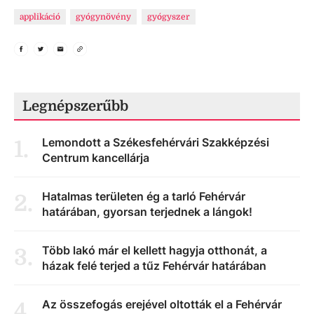
applikáció
gyógynövény
gyógyszer
Legnépszerűbb
Lemondott a Székesfehérvári Szakképzési
1
.
Centrum kancellárja
Hatalmas területen ég a tarló Fehérvár
2
.
határában, gyorsan terjednek a lángok!
Több lakó már el kellett hagyja otthonát, a
3
.
házak felé terjed a tűz Fehérvár határában
Az összefogás erejével oltották el a Fehérvár
4
.