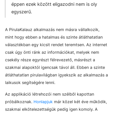
éppen ezek között eligazodni nem is oly
egyszerű.
A PirulaKalauz alkalmazás nem másra vállalkozik,
mint hogy ebben a hatalmas és szinte átláthatatlan
választékban egy kicsit rendet teremtsen. Az internet
csak úgy önti ránk az információkat, melyek nem
csekély része egyrészt félrevezető, másrészt a
szakmai alapoktól igencsak távol áll. Ebben a szinte
átláthatatlan pirulavilágban igyekszik az alkalmazás a
laikusok segítségére lenni.
Az applikáció létrehozói nem szélből kapottan
próbálkoznak.
Honlapjuk
már közel két éve működik,
szakmai elkötelezettségük pedig igen komoly. A