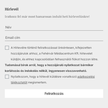
Hírlevél
Iratkozz fel már most hamarosan induló heti hírlevelünkre!
✓
A Hírlevélre történő feliratkozással önkéntesen, kifejezetten
hozzájárulok ahhoz, a Fehérvár Médiacentrum Kft. hírlevelet
küldjön, és ehhez kapcsolódóan felhasználói fiókot hozzon létre.
Tudomásul bírok arról, hogy a hozzájáruló nyilatkozat bármikor
korlátozás és indokolás nélkül, ingyenesen visszavonható.
✓
Nyilatkozom, hogy a hírlevél küldésre vonatkozó
adatkezelési
tájékoztatót
megismertem.
Feliratkozás