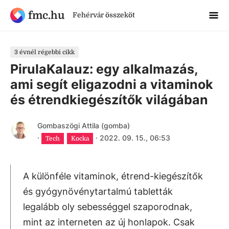
fmc.hu
Fehérvár összeköt
3 évnél régebbi cikk
PirulaKalauz: egy alkalmazás,
ami segít eligazodni a vitaminok
és étrendkiegészítők világában
Gombaszögi Attila (gomba)
·
·
2022. 09. 15., 06:53
Tech
Kocka
A különféle vitaminok, étrend-kiegészítők
és gyógynövénytartalmú tabletták
legalább oly sebességgel szaporodnak,
mint az interneten az új honlapok. Csak