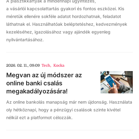
A plasztikkártyák a mindennapi ügyintézés,
a vásárlói kapcsolattartás gyakori és fontos eszközei. Kis
méretük ellenére sokféle adatot hordozhatnak, feladatot
láthatnak el. Használhatóak beléptetéshez, kedvezmények
kezeléséhez, igazolásához vagy ajándék egyenleg
nyilvántartásához.
2026. 02. 11., 09:09
Tech
,
Kocka
Megvan az új módszer az
online banki csalás
megakadályozására!
Az online bankolás manapság már nem újdonság. Használata
oly hétköznapi, hogy a pénzügyi csalások szinte kivétel
nélkül ezt a platformot célozzák.