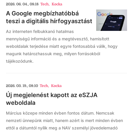
2026. 06. 04., 08:18
Tech
,
Kocka
A Google megbízhatóbbá
teszi a digitális hírfogyasztást
Az interneten felbukkanó hatalmas
mennyiségű információ és a megtévesztő, hamisított
weboldalak terjedése miatt egyre fontosabbá válik, hogy
magunk határozhassuk meg, milyen forrásokból
tájékozódunk.
2026. 03. 19., 08:10
Tech
,
Kocka
Új megjelenést kapott az eSZJA
weboldala
Március közepe minden évben fontos dátum. Nemcsak
nemzeti ünnepünk miatt, hanem azért is mert minden évben
ettől a dátumtól nyílik meg a NAV személyi jövedelemadó