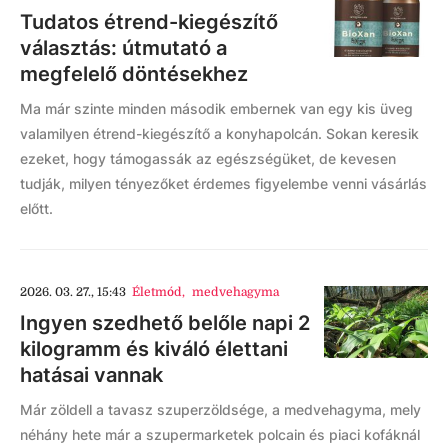
Tudatos étrend-kiegészítő
választás: útmutató a
megfelelő döntésekhez
Ma már szinte minden második embernek van egy kis üveg
valamilyen étrend-kiegészítő a konyhapolcán. Sokan keresik
ezeket, hogy támogassák az egészségüket, de kevesen
tudják, milyen tényezőket érdemes figyelembe venni vásárlás
előtt.
2026. 03. 27., 15:43
Életmód
,
medvehagyma
Ingyen szedhető belőle napi 2
kilogramm és kiváló élettani
hatásai vannak
Már zöldell a tavasz szuperzöldsége, a medvehagyma, mely
néhány hete már a szupermarketek polcain és piaci kofáknál