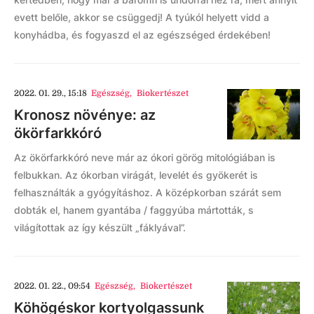
evett belőle, akkor se csüggedj! A tyúkól helyett vidd a
konyhádba, és fogyaszd el az egészséged érdekében!
2022. 01. 29., 15:18
Egészség
,
Biokertészet
Kronosz növénye: az
ökörfarkkóró
Az ökörfarkkóró neve már az ókori görög mitológiában is
felbukkan. Az ókorban virágát, levelét és gyökerét is
felhasználták a gyógyításhoz. A középkorban szárát sem
dobták el, hanem gyantába / faggyúba mártották, s
világítottak az így készült „fáklyával”.
2022. 01. 22., 09:54
Egészség
,
Biokertészet
Köhögéskor kortyolgassunk