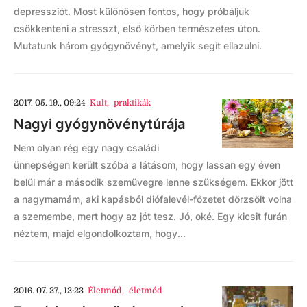
depressziót. Most különösen fontos, hogy próbáljuk
csökkenteni a stresszt, első körben természetes úton.
Mutatunk három gyógynövényt, amelyik segít ellazulni.
2017. 05. 19., 09:24
Kult
,
praktikák
Nagyi gyógynövénytúrája
Nem olyan rég egy nagy családi
ünnepségen került szóba a látásom, hogy lassan egy éven
belül már a második szemüvegre lenne szükségem. Ekkor jött
a nagymamám, aki kapásból diófalevél-főzetet dörzsölt volna
a szemembe, mert hogy az jót tesz. Jó, oké. Egy kicsit furán
néztem, majd elgondolkoztam, hogy...
2016. 07. 27., 12:23
Életmód
,
életmód