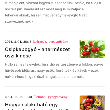
is megjelent, viszont ingyen is szedhetünk belőle, ha tudjuk
hol találjuk. Ráadásul ezt most meg is mutatják a
fehérváriaknak, hiszen medvehagyma-gyűjtő túrát
szerveznek nekik.
2024. 11. 04., 20:48
Egészség
,
gyógynövény
Csipkebogyó – a természet
őszi kincse
Hulló színes falevelek, friss dió és gesztenye a földön, egyre
hűvösebb időjárás, nagy esők, forró teák és kávék – ezek
nélkül nincs is igazi őszi hangulata az embernek.
2024. 03. 22., 10:40
Életmód
,
gyógynövény
Hogyan alakítható egy