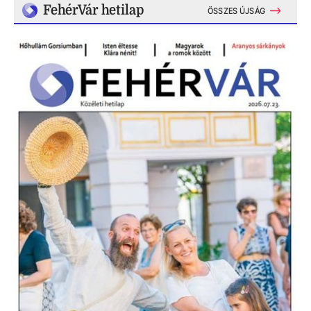
FehérVár hetilap
ÖSSZES ÚJSÁG