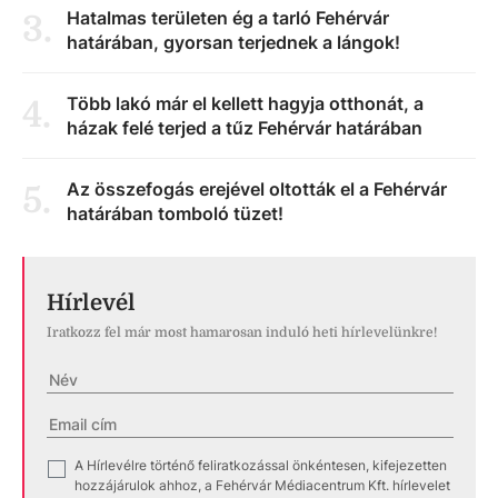
Hatalmas területen ég a tarló Fehérvár
3
.
határában, gyorsan terjednek a lángok!
Több lakó már el kellett hagyja otthonát, a
4
.
házak felé terjed a tűz Fehérvár határában
Az összefogás erejével oltották el a Fehérvár
5
.
határában tomboló tüzet!
Hírlevél
Iratkozz fel már most hamarosan induló heti hírlevelünkre!
A Hírlevélre történő feliratkozással önkéntesen, kifejezetten
✓
hozzájárulok ahhoz, a Fehérvár Médiacentrum Kft. hírlevelet