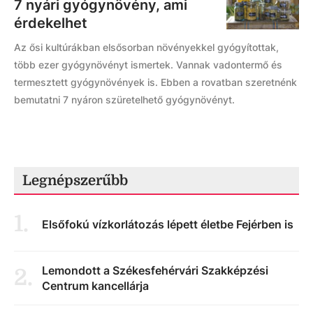
7 nyári gyógynövény, ami
érdekelhet
Az ősi kultúrákban elsősorban növényekkel gyógyítottak,
több ezer gyógynövényt ismertek. Vannak vadontermő és
termesztett gyógynövények is. Ebben a rovatban szeretnénk
bemutatni 7 nyáron szüretelhető gyógynövényt.
Legnépszerűbb
1
.
Elsőfokú vízkorlátozás lépett életbe Fejérben is
Lemondott a Székesfehérvári Szakképzési
2
.
Centrum kancellárja