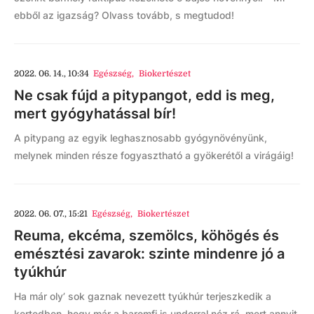
ebből az igazság? Olvass tovább, s megtudod!
2022. 06. 14., 10:34
Egészség
,
Biokertészet
Ne csak fújd a pitypangot, edd is meg,
mert gyógyhatással bír!
A pitypang az egyik leghasznosabb gyógynövényünk,
melynek minden része fogyasztható a gyökerétől a virágáig!
2022. 06. 07., 15:21
Egészség
,
Biokertészet
Reuma, ekcéma, szemölcs, köhögés és
emésztési zavarok: szinte mindenre jó a
tyúkhúr
Ha már oly’ sok gaznak nevezett tyúkhúr terjeszkedik a
kertedben, hogy már a baromfi is undorral néz rá, mert annyit