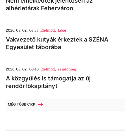
Nem emelkedtek jelentősen az
albérletárak Fehérváron
2026. 08. 02., 08:35
Életmód
,
tábor
Vakvezető kutyák érkeztek a SZÉNA
Egyesület táborába
2026. 08. 02., 06:46
Életmód
,
rendőrség
A közgyűlés is támogatja az új
rendőrfőkapitányt
MÉG TÖBB CIKK