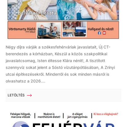
Négy díjra várják a székesfehérváriak javaslatait, Új CT-
berendezés a kórházban, Készül a közös szakpolitikai
javaslatcsomag, Isten éltesse Klára nénit!, A tisztított
szennyvíz sokat jelent a Sóstó vízutánpótlásában, A Zrínyi
utcai építkezésekről. Minderről és sok minden másról is
olvashatsz a 2026....
LETÖLTÉS