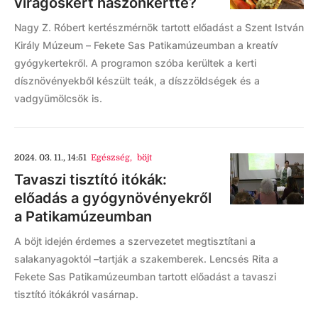
virágoskert haszonkertté?
Nagy Z. Róbert kertészmérnök tartott előadást a Szent István
Király Múzeum – Fekete Sas Patikamúzeumban a kreatív
gyógykertekről. A programon szóba kerültek a kerti
dísznövényekből készült teák, a díszzöldségek és a
vadgyümölcsök is.
2024. 03. 11., 14:51
Egészség
,
böjt
Tavaszi tisztító itókák:
előadás a gyógynövényekről
a Patikamúzeumban
A böjt idején érdemes a szervezetet megtisztítani a
salakanyagoktól –tartják a szakemberek. Lencsés Rita a
Fekete Sas Patikamúzeumban tartott előadást a tavaszi
tisztító itókákról vasárnap.