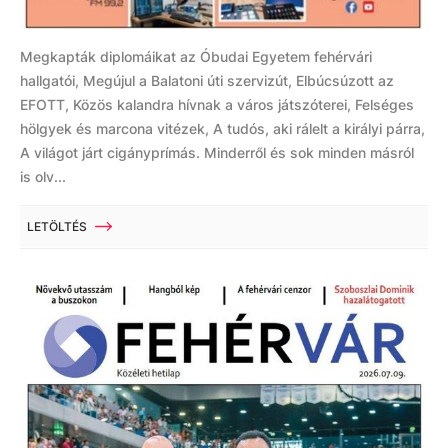
Megkapták diplomáikat az Óbudai Egyetem fehérvári
hallgatói, Megújul a Balatoni úti szervizút, Elbúcsúzott az
EFOTT, Közös kalandra hívnak a város játszóterei, Felséges
hölgyek és marcona vitézek, A tudós, aki rálelt a királyi párra,
A világot járt cigányprímás. Minderről és sok minden másról
is olv...
LETÖLTÉS