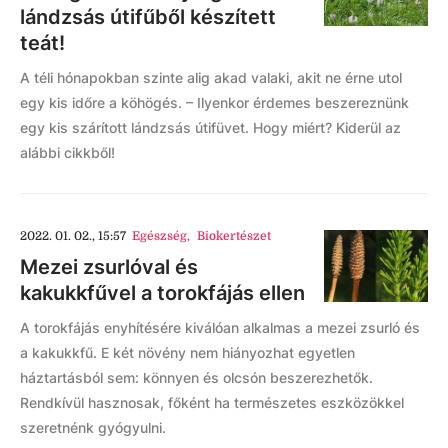
lándzsás útifűből készített
teát!
A téli hónapokban szinte alig akad valaki, akit ne érne utol
egy kis időre a köhögés. – Ilyenkor érdemes beszereznünk
egy kis szárított lándzsás útifüvet. Hogy miért? Kiderül az
alábbi cikkből!
2022. 01. 02., 15:57
Egészség
,
Biokertészet
Mezei zsurlóval és
kakukkfűvel a torokfájás ellen
A torokfájás enyhítésére kiválóan alkalmas a mezei zsurló és
a kakukkfű. E két növény nem hiányozhat egyetlen
háztartásból sem: könnyen és olcsón beszerezhetők.
Rendkívül hasznosak, főként ha természetes eszközökkel
szeretnénk gyógyulni.