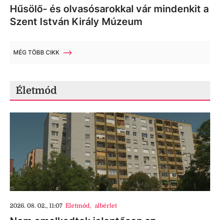
Hűsölő- és olvasósarokkal vár mindenkit a
Szent István Király Múzeum
MÉG TÖBB CIKK
Életmód
2026. 08. 02., 11:07
Életmód
,
albérlet