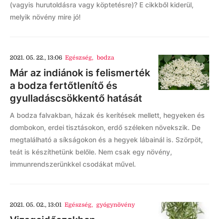
(vagyis hurutoldásra vagy köptetésre)? E cikkből kiderül,
melyik növény mire jó!
2021. 05. 22., 13:06
Egészség
,
bodza
Már az indiánok is felismerték
a bodza fertőtlenítő és
gyulladáscsökkentő hatását
A bodza falvakban, házak és kerítések mellett, hegyeken és
dombokon, erdei tisztásokon, erdő széleken növekszik. De
megtalálható a síkságokon és a hegyek lábainál is. Szörpöt,
teát is készíthetünk belőle. Nem csak egy növény,
immunrendszerünkkel csodákat művel.
2021. 05. 02., 13:01
Egészség
,
gyógynövény