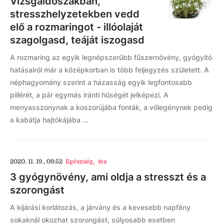
Vizsgaidőszakban,
stresszhelyzetekben vedd
elő a rozmaringot - illóolaját
szagolgasd, teáját iszogasd
A rozmaring az egyik legnépszerűbb fűszernövény, gyógyító
hatásairól már a középkorban is több feljegyzés született. A
néphagyomány szerint a házasság egyik legfontosabb
pillérét, a pár egymás iránti hűségét jelképezi. A
menyasszonynak a koszorújába fonták, a vőlegénynek pedig
a kabátja hajtókájába ...
2020. 11. 19., 09:52
Egészség
,
tea
3 gyógynövény, ami oldja a stresszt és a
szorongást
A kijárási korlátozás, a járvány és a kevesebb napfény
sokaknál okozhat szorongást, súlyosabb esetben