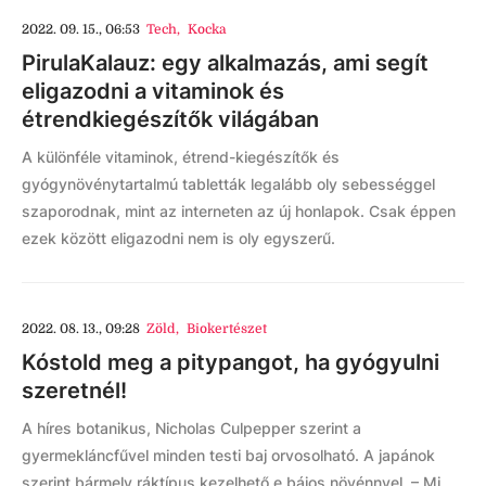
2022. 09. 15., 06:53
Tech
,
Kocka
PirulaKalauz: egy alkalmazás, ami segít
eligazodni a vitaminok és
étrendkiegészítők világában
A különféle vitaminok, étrend-kiegészítők és
gyógynövénytartalmú tabletták legalább oly sebességgel
szaporodnak, mint az interneten az új honlapok. Csak éppen
ezek között eligazodni nem is oly egyszerű.
2022. 08. 13., 09:28
Zöld
,
Biokertészet
Kóstold meg a pitypangot, ha gyógyulni
szeretnél!
A híres botanikus, Nicholas Culpepper szerint a
gyermekláncfűvel minden testi baj orvosolható. A japánok
szerint bármely ráktípus kezelhető e bájos növénnyel. – Mi