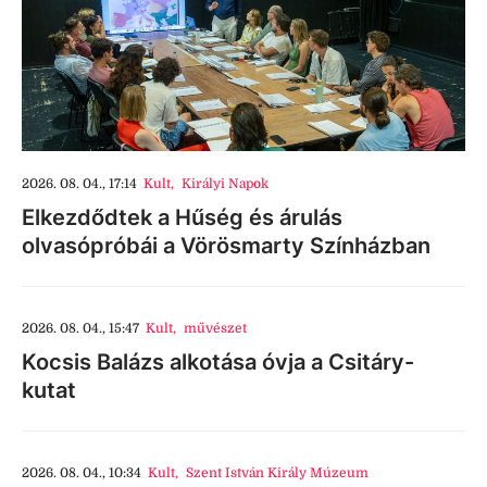
2026. 08. 04., 17:14
Kult
,
Királyi Napok
Elkezdődtek a Hűség és árulás
olvasópróbái a Vörösmarty Színházban
2026. 08. 04., 15:47
Kult
,
művészet
Kocsis Balázs alkotása óvja a Csitáry-
kutat
2026. 08. 04., 10:34
Kult
,
Szent István Király Múzeum