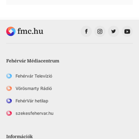
fmc.hu
Fehérvár Médiacentrum
Fehérvár Televízió
Vörösmarty Rádió
FehérVár hetilap
szekesfehervar.hu
Információk