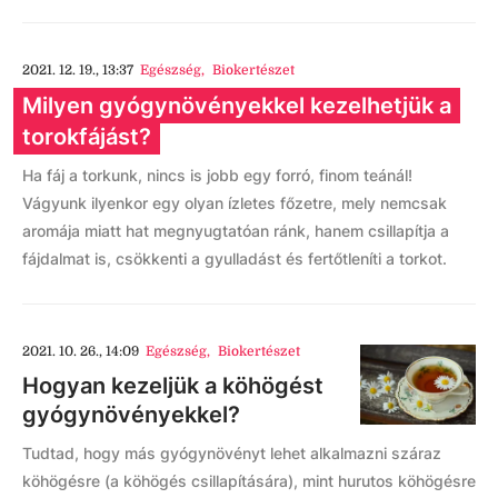
2021. 12. 19., 13:37
Egészség
,
Biokertészet
Milyen gyógynövényekkel kezelhetjük a
torokfájást?
Ha fáj a torkunk, nincs is jobb egy forró, finom teánál!
Vágyunk ilyenkor egy olyan ízletes főzetre, mely nemcsak
aromája miatt hat megnyugtatóan ránk, hanem csillapítja a
fájdalmat is, csökkenti a gyulladást és fertőtleníti a torkot.
2021. 10. 26., 14:09
Egészség
,
Biokertészet
Hogyan kezeljük a köhögést
gyógynövényekkel?
Tudtad, hogy más gyógynövényt lehet alkalmazni száraz
köhögésre (a köhögés csillapítására), mint hurutos köhögésre