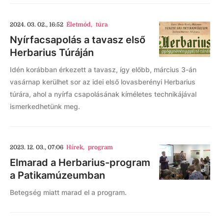
2024. 03. 02., 16:52
Életmód
,
túra
Nyírfacsapolás a tavasz első
Herbarius Túráján
Idén korábban érkezett a tavasz, így előbb, március 3-án
vasárnap kerülhet sor az idei első lovasberényi Herbarius
túrára, ahol a nyírfa csapolásának kíméletes technikájával
ismerkedhetünk meg.
2023. 12. 03., 07:06
Hírek
,
program
Elmarad a Herbarius-program
a Patikamúzeumban
Betegség miatt marad el a program.