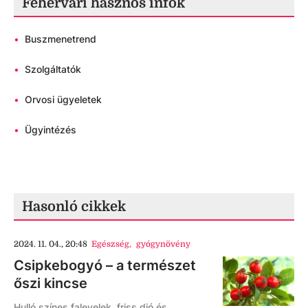
Fehérvári hasznos infók
•
Buszmenetrend
•
Szolgáltatók
•
Orvosi ügyeletek
•
Ügyintézés
Hasonló cikkek
2024. 11. 04., 20:48
Egészség
,
gyógynövény
Csipkebogyó – a természet
őszi kincse
Hulló színes falevelek, friss dió és