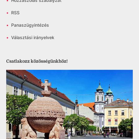
•
Hozzászólás szabályzat
•
RSS
•
Panaszügyintézés
•
Választási irányelvek
Csatlakozz közösségünkhöz!