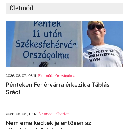
Életmód
2026. 08. 07., 08:11
Életmód
,
Országalma
Pénteken Fehérvárra érkezik a Táblás
Srác!
2026. 08. 02., 11:07
Életmód
,
albérlet
Nem emelkedtek jelentősen az