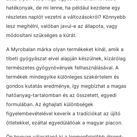
hatékonyak, de mi lenne, ha például kezdene egy
részletes naplót vezetni a változásokról? Könnyebb
lesz megítélni, valóban javul-e az állapota, vagy
módosítani szükséges a kúrát.
A Myrobalan márka olyan termékeket kínál, amik a
tibeti gyógyászat elvei alapján készülnek, kizárólag
természetes gyógynövények felhasználásával. A
termékek mindegyike különleges szakértelem és
gondos kutatás eredménye, így megbízhat a magas
hatóanyag-tartalomban és az összetett, egyedi
formulában. Az éghajlati különbségek
figyelembevételével keverik a tradíciókat az újító
ötletekkel, ezáltal egyedülállóak a magyar piacon.
Ön hogyan választaná ki a legmegfelelőbb étrend-