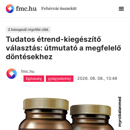
fmc.hu
Fehérvár összeköt
2 hónapnál régebbi cikk
Tudatos étrend-kiegészítő
választás: útmutató a megfelelő
döntésekhez
fmc.hu
·
·
2026. 06. 08., 13:48
Egészség
gyógynövény
myrobalanmed