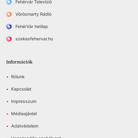
Fehérvár Televízió
Vörösmarty Rádió
FehérVár hetilap
szekesfehervar.hu
Információk
•
Rólunk
•
Kapcsolat
•
Impresszum
•
Médiaajánlat
•
Adatvédelem