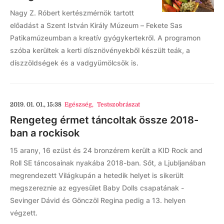
Nagy Z. Róbert kertészmérnök tartott
előadást a Szent István Király Múzeum – Fekete Sas
Patikamúzeumban a kreatív gyógykertekről. A programon
szóba kerültek a kerti dísznövényekből készült teák, a
díszzöldségek és a vadgyümölcsök is.
2019. 01. 01., 15:38
Egészség
,
Testszobrászat
Rengeteg érmet táncoltak össze 2018-
ban a rockisok
15 arany, 16 ezüst és 24 bronzérem került a KID Rock and
Roll SE táncosainak nyakába 2018-ban. Sőt, a Ljubljanában
megrendezett Világkupán a hetedik helyet is sikerült
megszereznie az egyesület Baby Dolls csapatának -
Sevinger Dávid és Gönczöl Regina pedig a 13. helyen
végzett.