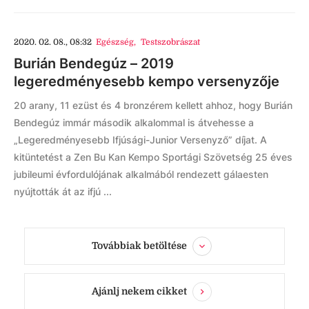
2020. 02. 08., 08:32
Egészség
,
Testszobrászat
Burián Bendegúz – 2019
legeredményesebb kempo versenyzője
20 arany, 11 ezüst és 4 bronzérem kellett ahhoz, hogy Burián
Bendegúz immár második alkalommal is átvehesse a
„Legeredményesebb Ifjúsági-Junior Versenyző” díjat. A
kitüntetést a Zen Bu Kan Kempo Sportági Szövetség 25 éves
jubileumi évfordulójának alkalmából rendezett gálaesten
nyújtották át az ifjú ...
Továbbiak betöltése
Ajánlj nekem cikket