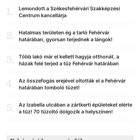
Lemondott a Székesfehérvári Szakképzési
1
.
Centrum kancellárja
Hatalmas területen ég a tarló Fehérvár
2
.
határában, gyorsan terjednek a lángok!
Több lakó már el kellett hagyja otthonát, a
3
.
házak felé terjed a tűz Fehérvár határában
Az összefogás erejével oltották el a Fehérvár
4
.
határában tomboló tüzet!
Az Izabella utcában a zártkerti épületeket elérte
5
.
a tűz! 70 tűzoltó dolgozik a helyszínen!