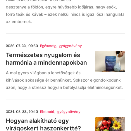
gesztenye a földön, egyre hűvösebb időjárás, nagy esők,
forró teák és kávék – ezek nélkül nincs is igazi őszi hangulata
az embernek.
2026. 07. 22., 09:50
Egészség
,
gyógynövény
Természetes nyugalom és
harmónia a mindennapokban
A mai gyors világban a lehetőségek és
kihívások sokasága ér bennünket. Sokszor elgondolkodunk
azon, hogy a stressz hogyan befolyásolja életminőségünket.
2024. 03. 22., 10:40
Életmód
,
gyógynövény
Hogyan alakítható egy
virágoskert haszonkertté?