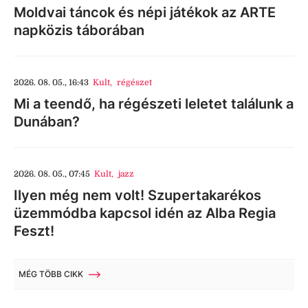
Moldvai táncok és népi játékok az ARTE
napközis táborában
2026. 08. 05., 16:43
Kult
,
régészet
Mi a teendő, ha régészeti leletet találunk a
Dunában?
2026. 08. 05., 07:45
Kult
,
jazz
Ilyen még nem volt! Szupertakarékos
üzemmódba kapcsol idén az Alba Regia
Feszt!
MÉG TÖBB CIKK