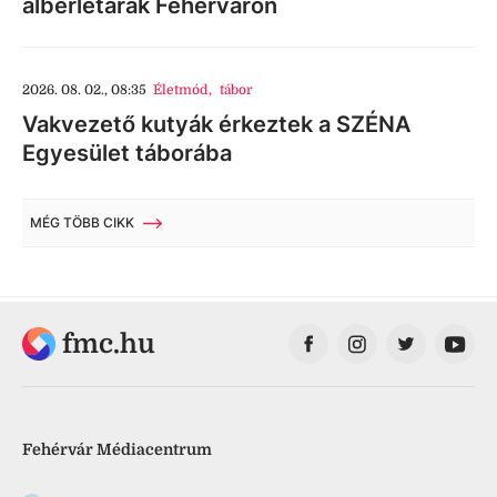
albérletárak Fehérváron
2026. 08. 02., 08:35
Életmód
,
tábor
Vakvezető kutyák érkeztek a SZÉNA
Egyesület táborába
MÉG TÖBB CIKK
fmc.hu
Fehérvár Médiacentrum