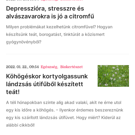
Depresszióra, stresszre és
alvászavarokra is jó a citromfű
Milyen problémákat kezelhetünk citromfűvel? Hogyan
készítsünk teát, borogatást, tinktúrát a közismert
gyógynövényből?
2022. 01. 22., 09:54
Egészség
,
Biokertészet
Köhögéskor kortyolgassunk
lándzsás útifűből készített
teát!
A téli hónapokban szinte alig akad valaki, akit ne érne utol
egy kis időre a köhögés. – Ilyenkor érdemes beszereznünk
egy kis szárított lándzsás útifüvet. Hogy miért? Kiderül az
alábbi cikkből!