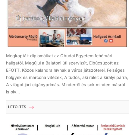
Megkapták diplomáikat az Óbudai Egyetem fehérvári
hallgatói, Megújul a Balatoni úti szervizút, Elbúcsúzott az
EFOTT, Közös kalandra hívnak a város játszóterei, Felséges
hölgyek és marcona vitézek, A tudós, aki rálelt a királyi párra,
A világot járt cigányprímás. Minderről és sok minden másról
is olv...
LETÖLTÉS