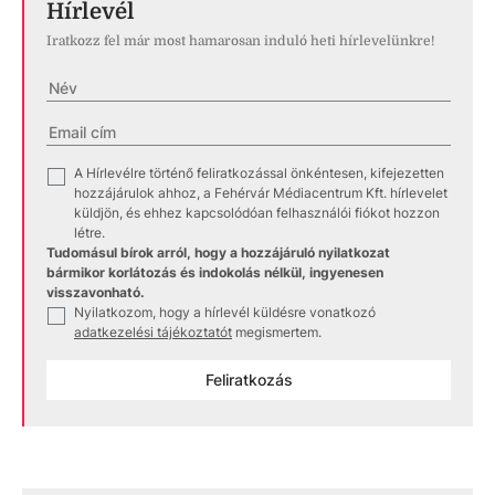
Hírlevél
Iratkozz fel már most hamarosan induló heti hírlevelünkre!
A Hírlevélre történő feliratkozással önkéntesen, kifejezetten
✓
hozzájárulok ahhoz, a Fehérvár Médiacentrum Kft. hírlevelet
küldjön, és ehhez kapcsolódóan felhasználói fiókot hozzon
létre.
Tudomásul bírok arról, hogy a hozzájáruló nyilatkozat
bármikor korlátozás és indokolás nélkül, ingyenesen
visszavonható.
Nyilatkozom, hogy a hírlevél küldésre vonatkozó
✓
adatkezelési tájékoztatót
megismertem.
Feliratkozás