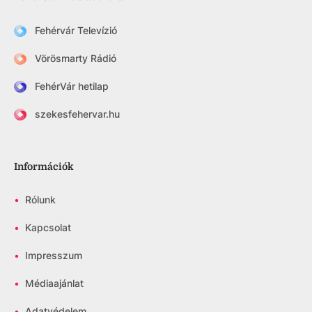
Fehérvár Televízió
Vörösmarty Rádió
FehérVár hetilap
szekesfehervar.hu
Információk
•
Rólunk
•
Kapcsolat
•
Impresszum
•
Médiaajánlat
•
Adatvédelem