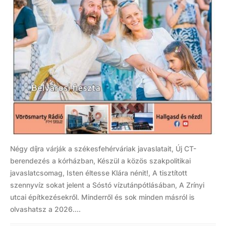
Négy díjra várják a székesfehérváriak javaslatait, Új CT-
berendezés a kórházban, Készül a közös szakpolitikai
javaslatcsomag, Isten éltesse Klára nénit!, A tisztított
szennyvíz sokat jelent a Sóstó vízutánpótlásában, A Zrínyi
utcai építkezésekről. Minderről és sok minden másról is
olvashatsz a 2026....