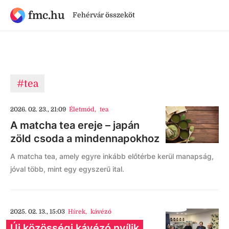
fmc.hu
Fehérvár összeköt
#tea
2026. 02. 23., 21:09
Életmód
,
tea
A matcha tea ereje – japán
zöld csoda a mindennapokhoz
A matcha tea, amely egyre inkább előtérbe kerül manapság,
jóval több, mint egy egyszerű ital.
2025. 02. 13., 15:03
Hírek
,
kávézó
Új közösségi kávézó nyílik