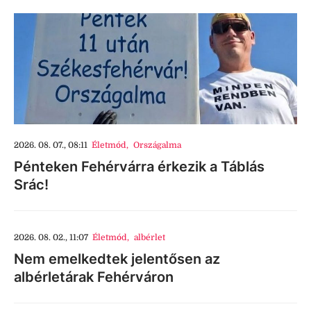
2026. 08. 07., 08:11
Életmód
,
Országalma
Pénteken Fehérvárra érkezik a Táblás
Srác!
2026. 08. 02., 11:07
Életmód
,
albérlet
Nem emelkedtek jelentősen az
albérletárak Fehérváron