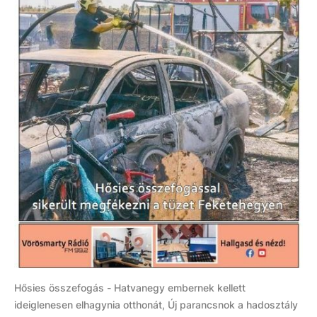
Hősies összefogás - Hatvanegy embernek kellett
ideiglenesen elhagynia otthonát, Új parancsnok a hadosztály