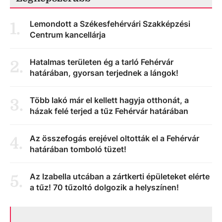
Lemondott a Székesfehérvári Szakképzési
1
.
Centrum kancellárja
Hatalmas területen ég a tarló Fehérvár
2
.
határában, gyorsan terjednek a lángok!
Több lakó már el kellett hagyja otthonát, a
3
.
házak felé terjed a tűz Fehérvár határában
Az összefogás erejével oltották el a Fehérvár
4
.
határában tomboló tüzet!
Az Izabella utcában a zártkerti épületeket elérte
5
.
a tűz! 70 tűzoltó dolgozik a helyszínen!