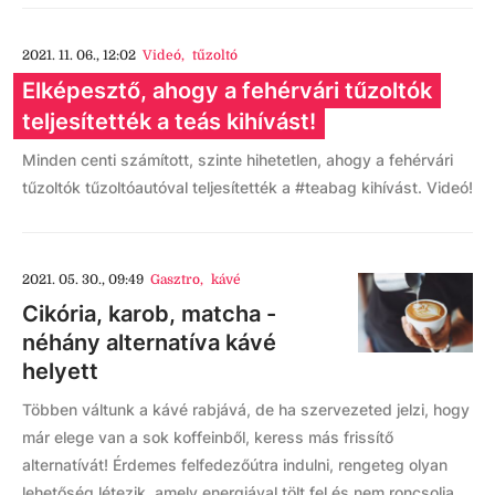
2021. 11. 06., 12:02
Videó
,
tűzoltó
Elképesztő, ahogy a fehérvári tűzoltók
teljesítették a teás kihívást!
Minden centi számított, szinte hihetetlen, ahogy a fehérvári
tűzoltók tűzoltóautóval teljesítették a #teabag kihívást. Videó!
2021. 05. 30., 09:49
Gasztro
,
kávé
Cikória, karob, matcha -
néhány alternatíva kávé
helyett
Többen váltunk a kávé rabjává, de ha szervezeted jelzi, hogy
már elege van a sok koffeinből, keress más frissítő
alternatívát! Érdemes felfedezőútra indulni, rengeteg olyan
lehetőség létezik, amely energiával tölt fel és nem roncsolja