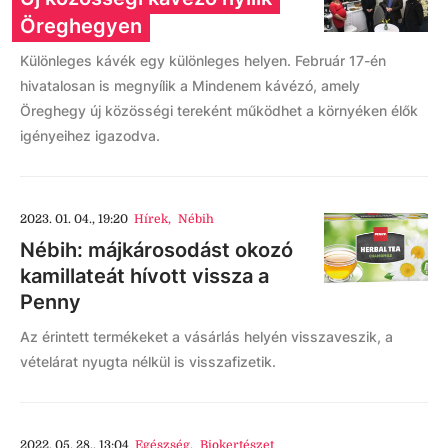
Öreghegyen
Különleges kávék egy különleges helyen. Február 17-én
hivatalosan is megnyílik a Mindenem kávézó, amely
Öreghegy új közösségi tereként működhet a környéken élők
igényeihez igazodva.
2023. 01. 04., 19:20
Hírek
,
Nébih
Nébih: májkárosodást okozó
kamillateát hívott vissza a
Penny
Az érintett termékeket a vásárlás helyén visszaveszik, a
vételárat nyugta nélkül is visszafizetik.
2022. 05. 28., 13:04
Egészség
,
Biokertészet