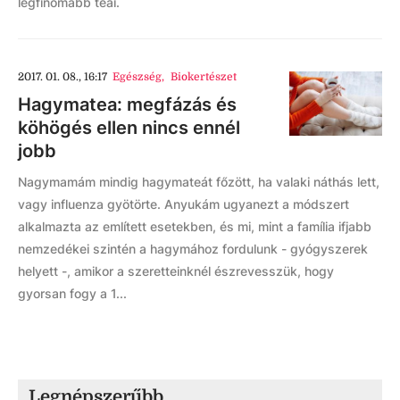
legfinomabb teái.
2017. 01. 08., 16:17
Egészség
,
Biokertészet
Hagymatea: megfázás és
köhögés ellen nincs ennél
jobb
Nagymamám mindig hagymateát főzött, ha valaki náthás lett,
vagy influenza gyötörte. Anyukám ugyanezt a módszert
alkalmazta az említett esetekben, és mi, mint a família ifjabb
nemzedékei szintén a hagymához fordulunk - gyógyszerek
helyett -, amikor a szeretteinknél észrevesszük, hogy
gyorsan fogy a 1...
Legnépszerűbb