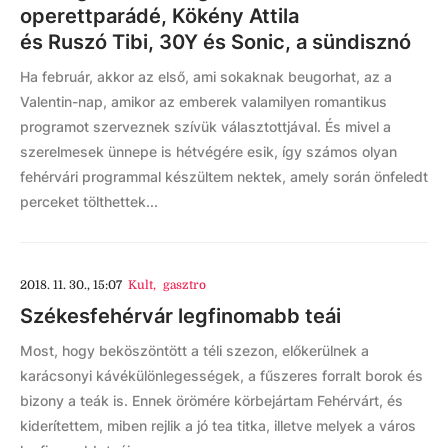
operettparádé, Kökény Attila
és Ruszó Tibi, 30Y és Sonic, a sündisznó
Ha február, akkor az első, ami sokaknak beugorhat, az a
Valentin-nap, amikor az emberek valamilyen romantikus
programot szerveznek szívük választottjával. És mivel a
szerelmesek ünnepe is hétvégére esik, így számos olyan
fehérvári programmal készültem nektek, amely során önfeledt
perceket tölthettek...
2018. 11. 30., 15:07
Kult
,
gasztro
Székesfehérvár legfinomabb teái
Most, hogy beköszöntött a téli szezon, előkerülnek a
karácsonyi kávékülönlegességek, a fűszeres forralt borok és
bizony a teák is. Ennek örömére körbejártam Fehérvárt, és
kiderítettem, miben rejlik a jó tea titka, illetve melyek a város