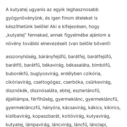
A kutyatej ugyanis az egyik leghasznosabb
gyógynövényünk, és igen finom ételeket is
készíthetünk belőle! Aki e kifejezésen, hogy
„kutyatej” fennakad, annak figyelmébe ajánlom a
növény további elnevezéseit (van belőle bőven!):
asszonyhűség, bárányfejűfű, barátfej, barátfejűfű,
barátfő, barátfű, békavirág, békasaláta, bimbófű,
buborékfű, buglyosvirág, erdélyben czikória,
cikóriavirág, csattogógaz, cserbóka, csürkevirág,
disznókék, disznósaláta, ebtej, eszterláncfű,
éjjelilámpa, férfihűség, gyermeklánc, gyermekláncfű,
gyermeklánczfű, hányóra, kácsavirág, kákics, kikirics,
kislibavirág, kopaszbarát, kotlóvirág, kutyavirág,
kutyatej, lámpavirág, láncvirág, láncfű, lánclapi,