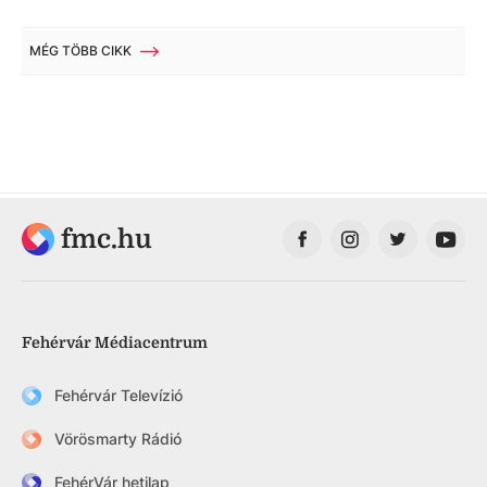
MÉG TÖBB CIKK
fmc.hu
Fehérvár Médiacentrum
Fehérvár Televízió
Vörösmarty Rádió
FehérVár hetilap