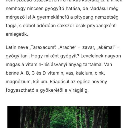
nemhogy nincsen gyógyító hatása, de ráadásul még
mérgező is! A gyermekláncfű a pitypang nemzetség
tagja, s ebből adódóan sokszor csak pitypangként
emlegetik.
Latin neve „Taraxacum”. „Arache” = zavar, „akémai” =
gyógyítani. Hogy miként gyógyít? Leveleinek nagyon
magas a vitamin- és ásványi anyag tartalma. Van
benne A, B, C és D vitamin, vas, kalcium, cink,
magnézium, kálium. Ráadásul az egész növény
fogyasztható a gyökerétől a virágjáig.