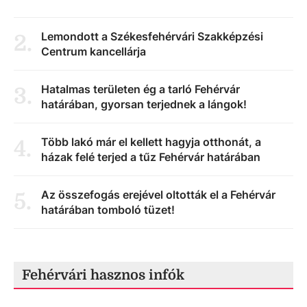
Lemondott a Székesfehérvári Szakképzési
2
.
Centrum kancellárja
Hatalmas területen ég a tarló Fehérvár
3
.
határában, gyorsan terjednek a lángok!
Több lakó már el kellett hagyja otthonát, a
4
.
házak felé terjed a tűz Fehérvár határában
Az összefogás erejével oltották el a Fehérvár
5
.
határában tomboló tüzet!
Fehérvári hasznos infók