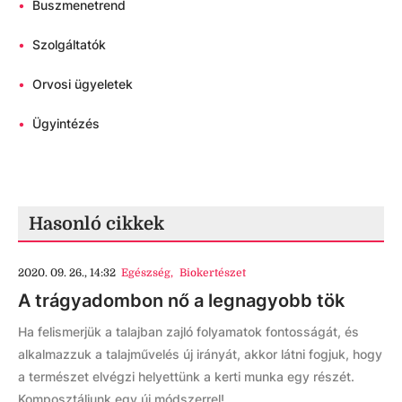
•
Buszmenetrend
•
Szolgáltatók
•
Orvosi ügyeletek
•
Ügyintézés
Hasonló cikkek
2020. 09. 26., 14:32
Egészség
,
Biokertészet
A trágyadombon nő a legnagyobb tök
Ha felismerjük a talajban zajló folyamatok fontosságát, és
alkalmazzuk a talajművelés új irányát, akkor látni fogjuk, hogy
a természet elvégzi helyettünk a kerti munka egy részét.
Komposztáljunk egy új módszerrel!