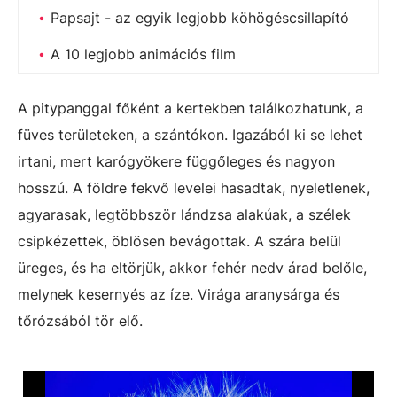
Papsajt - az egyik legjobb köhögéscsillapító
A 10 legjobb animációs film
A pitypanggal főként a kertekben találkozhatunk, a
füves területeken, a szántókon. Igazából ki se lehet
irtani, mert karógyökere függőleges és nagyon
hosszú. A földre fekvő levelei hasadtak, nyeletlenek,
agyarasak, legtöbbször lándzsa alakúak, a szélek
csipkézettek, öblösen bevágottak. A szára belül
üreges, és ha eltörjük, akkor fehér nedv árad belőle,
melynek kesernyés az íze. Virága aranysárga és
tőrózsából tör elő.