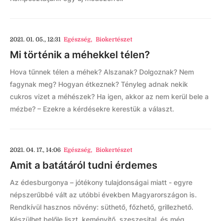
2021. 01. 05., 12:31
Egészség
,
Biokertészet
Mi történik a méhekkel télen?
Hova tűnnek télen a méhek? Alszanak? Dolgoznak? Nem
fagynak meg? Hogyan étkeznek? Tényleg adnak nekik
cukros vizet a méhészek? Ha igen, akkor az nem kerül bele a
mézbe? – Ezekre a kérdésekre kerestük a választ.
2021. 04. 17., 14:06
Egészség
,
Biokertészet
Amit a batátáról tudni érdemes
Az édesburgonya – jótékony tulajdonságai miatt - egyre
népszerűbbé vált az utóbbi években Magyarországon is.
Rendkívül hasznos növény: süthető, főzhető, grillezhető.
Készülhet belőle liszt, keményítő, szeszesital, és még