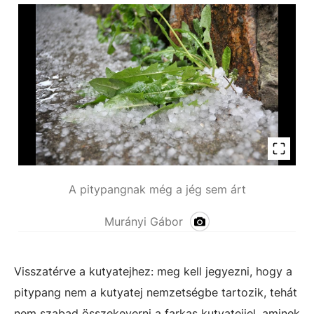
A pitypangnak még a jég sem árt
Murányi Gábor
Visszatérve a kutyatejhez: meg kell jegyezni, hogy a
pitypang nem a kutyatej nemzetségbe tartozik, tehát
nem szabad összekeverni a farkas kutyatejjel, aminek