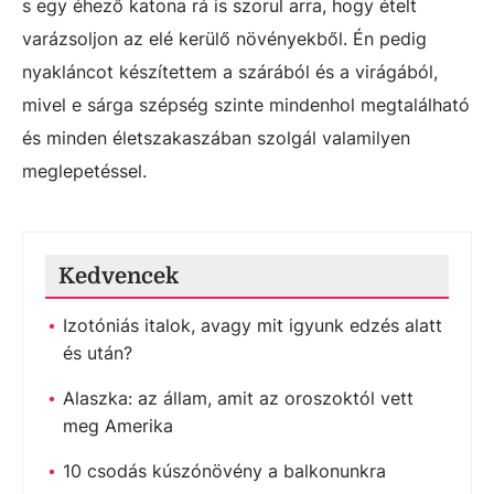
s egy éhező katona rá is szorul arra, hogy ételt
varázsoljon az elé kerülő növényekből. Én pedig
nyakláncot készítettem a szárából és a virágából,
mivel e sárga szépség szinte mindenhol megtalálható
és minden életszakaszában szolgál valamilyen
meglepetéssel.
Kedvencek
Izotóniás italok, avagy mit igyunk edzés alatt
és után?
Alaszka: az állam, amit az oroszoktól vett
meg Amerika
10 csodás kúszónövény a balkonunkra