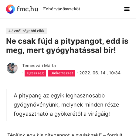
fmc.hu
Fehérvár összeköt
4 évnél régebbi cikk
Ne csak fújd a pitypangot, edd is
meg, mert gyógyhatással bír!
Temesvári Márta
·
·
2022. 06. 14., 10:34
Egészség
Biokertészet
A pitypang az egyik leghasznosabb
gyógynövényünk, melynek minden része
fogyasztható a gyökerétől a virágáig!
„Tépjünk egy kis pitypangot a nyulaknak!” – fordult