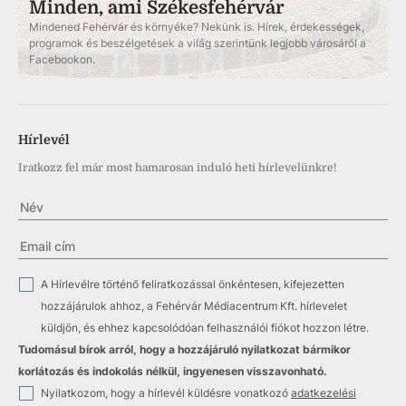
Minden, ami Székesfehérvár
Mindened Fehérvár és környéke? Nekünk is. Hírek, érdekességek,
programok és beszélgetések a világ szerintünk legjobb városáról a
Facebookon.
Hírlevél
Iratkozz fel már most hamarosan induló heti hírlevelünkre!
✓
A Hírlevélre történő feliratkozással önkéntesen, kifejezetten
hozzájárulok ahhoz, a Fehérvár Médiacentrum Kft. hírlevelet
küldjön, és ehhez kapcsolódóan felhasználói fiókot hozzon létre.
Tudomásul bírok arról, hogy a hozzájáruló nyilatkozat bármikor
korlátozás és indokolás nélkül, ingyenesen visszavonható.
✓
Nyilatkozom, hogy a hírlevél küldésre vonatkozó
adatkezelési