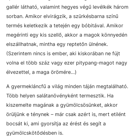
gallér látható, valamint hegyes végű levélkék három
sorban. Amikor elvirágzik, a szürkésbarna színű
termés keletkezik a tetején egy bóbitával. Amikor
megérinti egy kis szellő, akkor a magok könnyedén
elszállhatnak, mintha egy reptetőn ülnének.
(Szerintem nincs is ember, aki kiskorában ne fújt
volna el több száz vagy ezer pitypang-magot nagy
élvezettel, a maga örömére…)
A gyermekláncfű a világ minden táján megtalálható.
Több helyen salátanövényként termesztik. Ha
kiszemelte magának a gyümölcsösünket, akkor
örüljünk e ténynek – már csak azért is, mert etilént
bocsát ki, ami gyorsítja az érést és segít a
gyümölcskötődésben is.