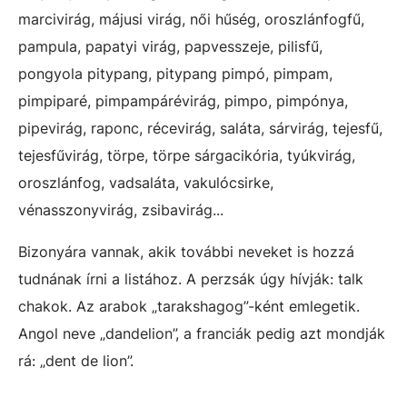
marcivirág, májusi virág, női hűség, oroszlánfogfű,
pampula, papatyi virág, papvesszeje, pilisfű,
pongyola pitypang, pitypang pimpó, pimpam,
pimpiparé, pimpampárévirág, pimpo, pimpónya,
pipevirág, raponc, récevirág, saláta, sárvirág, tejesfű,
tejesfűvirág, törpe, törpe sárgacikória, tyúkvirág,
oroszlánfog, vadsaláta, vakulócsirke,
vénasszonyvirág, zsibavirág...
Bizonyára vannak, akik további neveket is hozzá
tudnának írni a listához. A perzsák úgy hívják: talk
chakok. Az arabok „tarakshagog”-ként emlegetik.
Angol neve „dandelion”, a franciák pedig azt mondják
rá: „dent de lion”.