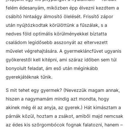
felém édesanyám, miközben épp élvezni kezdtem a
csábító hintaágy álmosító ölelését. Frissítő zápor
után nyújtózkodtak körülöttünk a fűszálak, s a
nedves föld optimális körülményekkel bíztatta
családom legidősebb asszonyát az eltervezett
művelet végrehajtására. A gyermekláncfüvet ugyanis
gyökerestől kell kitépni, ami száraz időben sem túl
bonyolult feladat, ám eső után méginkább
gyerekjátéknak tűnik.
S mit tehet egy gyermek? (Nevezzük magam annak,
hiszen a nagymamám mindig azt mondta, hogy
akinek még él az anyja, az gyerek.) Hát kimásztam a
párnák közül, hoztam a zsákot, amiből majd nemcsak
az édes kis szőrgombócok fognak falatozni, hanem –