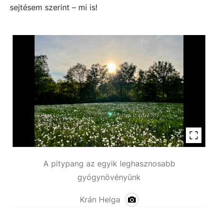
sejtésem szerint – mi is!
A pitypang az egyik leghasznosabb
gyógynövényünk
Krán Helga