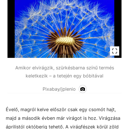
Amikor elvirágzik, szürkésbarna színű termés
keletkezik – a tetején egy bóbitával
Pixabay/jplenio
Évelő, magról kelve először csak egy csomót hajt,
majd a második évben már virágot is hoz. Virágzása
áprilistól októberig tehető. A virágfészek körül zöld