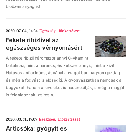
bioüzemanyag is!
2020. 07. 04., 14:34
Egészség
,
Biokertészet
Fekete ribizlivel az
egészséges vérnyomásért
A fekete ribizli háromszor annyi C-vitamint
tartalmaz, mint a narancs, és kétszer annyit, mint a kivi!
Hatásos antioxidáns, ásványi anyagokban nagyon gazdag,
és még a fogyást is elősegíti. A gyógyászatban nemcsak a
bogyókat, hanem a leveleket is hasznosítják, s még a magját
is feldolgozzák: zsíros o...
2020. 03. 31., 17:07
Egészség
,
Biokertészet
Articsóka: gyógyít és