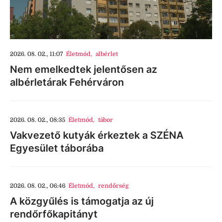
2026. 08. 02., 11:07
Életmód
,
albérlet
Nem emelkedtek jelentősen az
albérletárak Fehérváron
2026. 08. 02., 08:35
Életmód
,
tábor
Vakvezető kutyák érkeztek a SZÉNA
Egyesület táborába
2026. 08. 02., 06:46
Életmód
,
rendőrség
A közgyűlés is támogatja az új
rendőrfőkapitányt