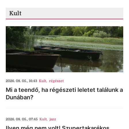
Kult
2026. 08. 05., 16:43
Kult
,
régészet
Mi a teendő, ha régészeti leletet találunk a
Dunában?
2026. 08. 05., 07:45
Kult
,
jazz
Ilyen még nem volt! Szupertakarékos