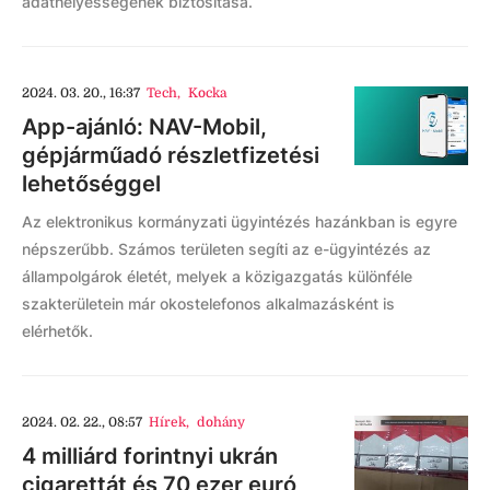
adathelyességének biztosítása.
2024. 03. 20., 16:37
Tech
,
Kocka
App-ajánló: NAV-Mobil,
gépjárműadó részletfizetési
lehetőséggel
Az elektronikus kormányzati ügyintézés hazánkban is egyre
népszerűbb. Számos területen segíti az e-ügyintézés az
állampolgárok életét, melyek a közigazgatás különféle
szakterületein már okostelefonos alkalmazásként is
elérhetők.
2024. 02. 22., 08:57
Hírek
,
dohány
4 milliárd forintnyi ukrán
cigarettát és 70 ezer euró