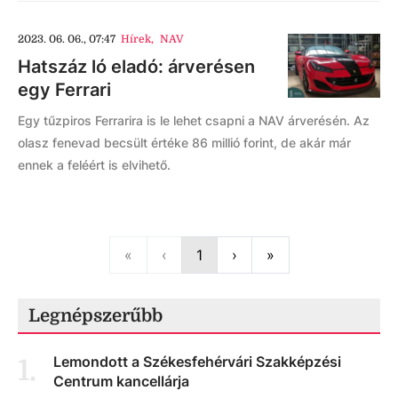
2023. 06. 06., 07:47
Hírek
,
NAV
Hatszáz ló eladó: árverésen
egy Ferrari
Egy tűzpiros Ferrarira is le lehet csapni a NAV árverésén. Az
olasz fenevad becsült értéke 86 millió forint, de akár már
ennek a feléért is elvihető.
First
Previous
Next
Last
«
‹
1
›
»
Legnépszerűbb
Lemondott a Székesfehérvári Szakképzési
1
.
Centrum kancellárja