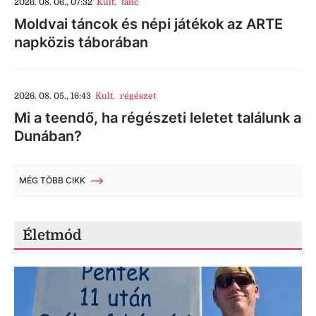
2026. 08. 06., 07:32
Kult
,
tánc
Moldvai táncok és népi játékok az ARTE
napközis táborában
2026. 08. 05., 16:43
Kult
,
régészet
Mi a teendő, ha régészeti leletet találunk a
Dunában?
MÉG TÖBB CIKK
Életmód