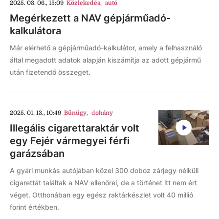
2025. 03. 06., 15:09
Közlekedés
,
autó
Megérkezett a NAV gépjárműadó-
kalkulátora
Már elérhető a gépjárműadó-kalkulátor, amely a felhasználó
által megadott adatok alapján kiszámítja az adott gépjármű
után fizetendő összeget.
2025. 01. 13., 10:49
Bűnügy
,
dohány
Illegális cigarettaraktár volt
egy Fejér vármegyei férfi
garázsában
A gyári munkás autójában közel 300 doboz zárjegy nélküli
cigarettát találtak a NAV ellenőrei, de a történet itt nem ért
véget. Otthonában egy egész raktárkészlet volt 40 millió
forint értékben.