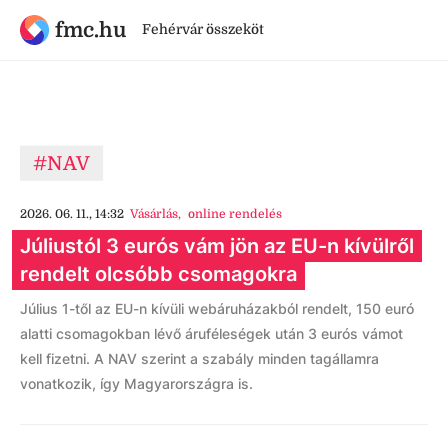
fmc.hu
Fehérvár összeköt
#NAV
2026. 06. 11., 14:32
Vásárlás
,
online rendelés
Júliustól 3 eurós vám jön az EU-n kívülről
rendelt olcsóbb csomagokra
Július 1-től az EU-n kívüli webáruházakból rendelt, 150 euró
alatti csomagokban lévő áruféleségek után 3 eurós vámot
kell fizetni. A NAV szerint a szabály minden tagállamra
vonatkozik, így Magyarországra is.