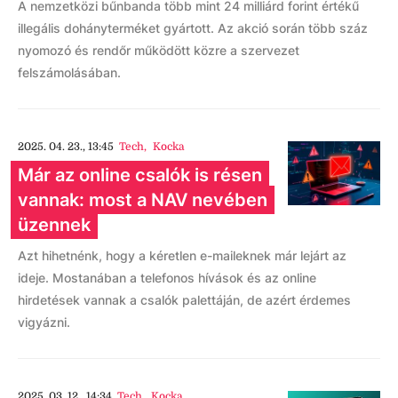
A nemzetközi bűnbanda több mint 24 milliárd forint értékű
illegális dohányterméket gyártott. Az akció során több száz
nyomozó és rendőr működött közre a szervezet
felszámolásában.
2025. 04. 23., 13:45
Tech
,
Kocka
Már az online csalók is résen
vannak: most a NAV nevében
üzennek
Azt hihetnénk, hogy a kéretlen e-maileknek már lejárt az
ideje. Mostanában a telefonos hívások és az online
hirdetések vannak a csalók palettáján, de azért érdemes
vigyázni.
2025. 03. 12., 14:34
Tech
,
Kocka