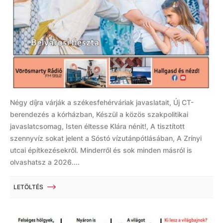
Négy díjra várják a székesfehérváriak javaslatait, Új CT-
berendezés a kórházban, Készül a közös szakpolitikai
javaslatcsomag, Isten éltesse Klára nénit!, A tisztított
szennyvíz sokat jelent a Sóstó vízutánpótlásában, A Zrínyi
utcai építkezésekről. Minderről és sok minden másról is
olvashatsz a 2026....
LETÖLTÉS