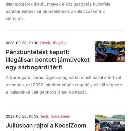
állampolgárok életét, melyek a közigazgatás különféle
szakterületein már okostelefonos alkalmazásként is
elérhetők.
2023. 09. 28., 10:00
Hírek
,
illegális
Pénzbüntetést kapott:
illegálisan bontott járműveket
egy sárbogárdi férfi
A Sárbogárdi Járási Ügyészség vádat emelt azzal a férfival
szemben, aki 2022. október végén engedély nélkül végezte
a hulladékká vált gépkocsijának bontását.
2023. 06. 25., 06:38
Tech
,
KocsiZoom
Júliusban rajtol a KocsiZoom