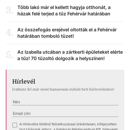
Több lakó már el kellett hagyja otthonát, a
3
.
házak felé terjed a tűz Fehérvár határában
Az összefogás erejével oltották el a Fehérvár
4
.
határában tomboló tüzet!
Az Izabella utcában a zártkerti épületeket elérte
5
.
a tűz! 70 tűzoltó dolgozik a helyszínen!
Hírlevél
Iratkozz fel már most hamarosan induló heti hírlevelünkre!
A Hírlevélre történő feliratkozással önkéntesen, kifejezetten
✓
hozzájárulok ahhoz, a Fehérvár Médiacentrum Kft. hírlevelet