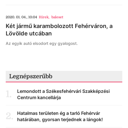
2020. 01. 04., 10:04
Hírek
,
baleset
Két jármű karambolozott Fehérváron, a
Lövölde utcában
Az egyik autó elsodort egy gyalogost.
Legnépszerűbb
Lemondott a Székesfehérvári Szakképzési
1
.
Centrum kancellárja
Hatalmas területen ég a tarló Fehérvár
2
.
határában, gyorsan terjednek a lángok!