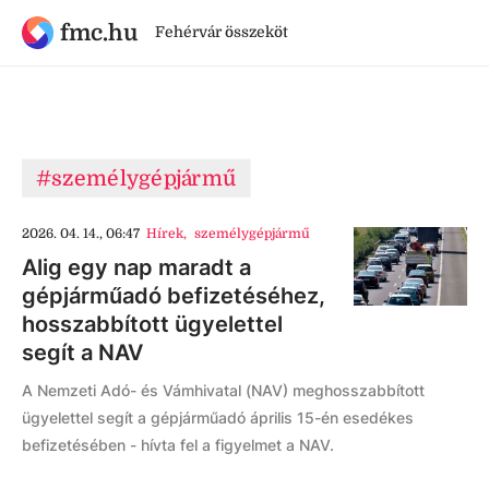
fmc.hu
Fehérvár összeköt
#személygépjármű
2026. 04. 14., 06:47
Hírek
,
személygépjármű
Alig egy nap maradt a
gépjárműadó befizetéséhez,
hosszabbított ügyelettel
segít a NAV
A Nemzeti Adó- és Vámhivatal (NAV) meghosszabbított
ügyelettel segít a gépjárműadó április 15-én esedékes
befizetésében - hívta fel a figyelmet a NAV.