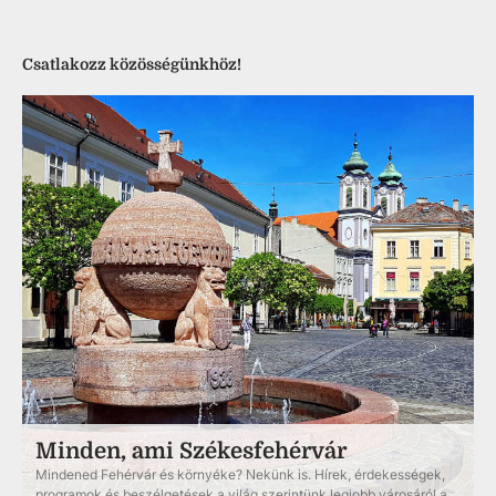
Csatlakozz közösségünkhöz!
Minden, ami Székesfehérvár
Mindened Fehérvár és környéke? Nekünk is. Hírek, érdekességek,
programok és beszélgetések a világ szerintünk legjobb városáról a