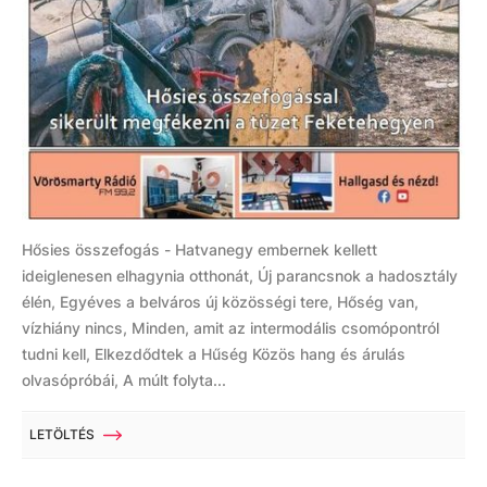
Hősies összefogás - Hatvanegy embernek kellett
ideiglenesen elhagynia otthonát, Új parancsnok a hadosztály
élén, Egyéves a belváros új közösségi tere, Hőség van,
vízhiány nincs, Minden, amit az intermodális csomópontról
tudni kell, Elkezdődtek a Hűség Közös hang és árulás
olvasópróbái, A múlt folyta...
LETÖLTÉS