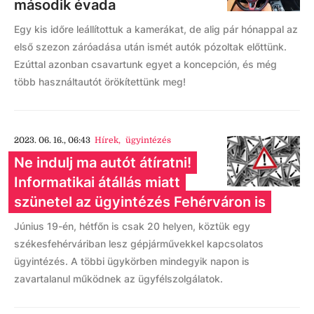
második évada
Egy kis időre leállítottuk a kamerákat, de alig pár hónappal az
első szezon záróadása után ismét autók pózoltak előttünk.
Ezúttal azonban csavartunk egyet a koncepción, és még
több használtautót örökítettünk meg!
2023. 06. 16., 06:43
Hírek
,
ügyintézés
Ne indulj ma autót átíratni!
Informatikai átállás miatt
szünetel az ügyintézés Fehérváron is
Június 19-én, hétfőn is csak 20 helyen, köztük egy
székesfehérváriban lesz gépjárművekkel kapcsolatos
ügyintézés. A többi ügykörben mindegyik napon is
zavartalanul működnek az ügyfélszolgálatok.