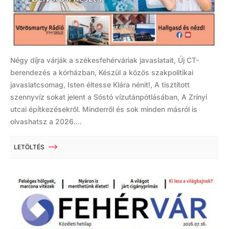
Négy díjra várják a székesfehérváriak javaslatait, Új CT-
berendezés a kórházban, Készül a közös szakpolitikai
javaslatcsomag, Isten éltesse Klára nénit!, A tisztított
szennyvíz sokat jelent a Sóstó vízutánpótlásában, A Zrínyi
utcai építkezésekről. Minderről és sok minden másról is
olvashatsz a 2026....
LETÖLTÉS