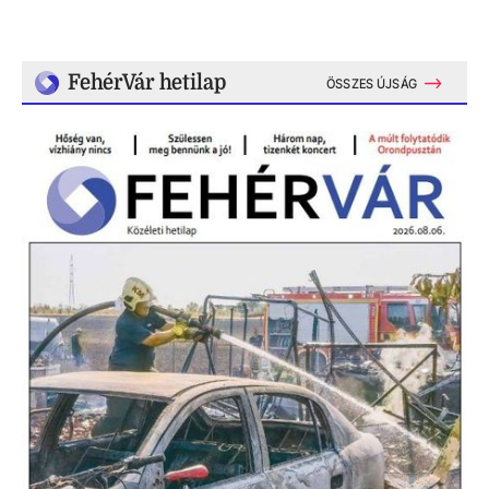
FehérVár hetilap
ÖSSZES ÚJSÁG