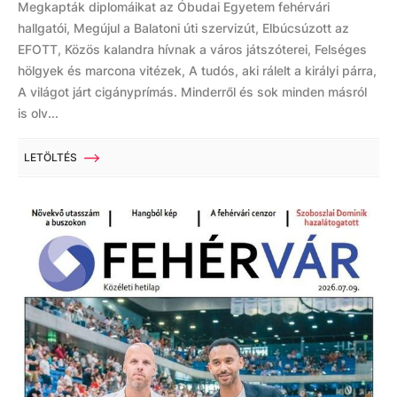
Megkapták diplomáikat az Óbudai Egyetem fehérvári
hallgatói, Megújul a Balatoni úti szervizút, Elbúcsúzott az
EFOTT, Közös kalandra hívnak a város játszóterei, Felséges
hölgyek és marcona vitézek, A tudós, aki rálelt a királyi párra,
A világot járt cigányprímás. Minderről és sok minden másról
is olv...
LETÖLTÉS