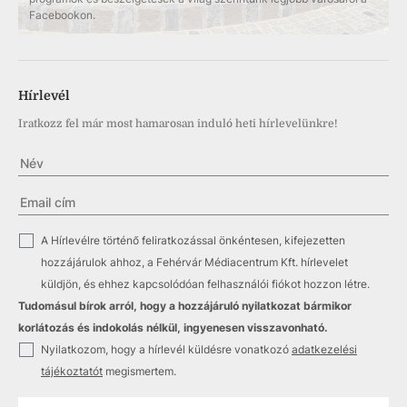
Facebookon.
Hírlevél
Iratkozz fel már most hamarosan induló heti hírlevelünkre!
✓
A Hírlevélre történő feliratkozással önkéntesen, kifejezetten
hozzájárulok ahhoz, a Fehérvár Médiacentrum Kft. hírlevelet
küldjön, és ehhez kapcsolódóan felhasználói fiókot hozzon létre.
Tudomásul bírok arról, hogy a hozzájáruló nyilatkozat bármikor
korlátozás és indokolás nélkül, ingyenesen visszavonható.
✓
Nyilatkozom, hogy a hírlevél küldésre vonatkozó
adatkezelési
tájékoztatót
megismertem.