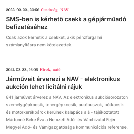
2022. 02. 22., 20:56
Gazdaság
,
NAV
SMS-ben is kérhető csekk a gépjárműadó
befizetéséhez
Csak azok kérhetik a csekket, akik pénzforgalmi
számlanyitásra nem kötelezettek.
2021. 03. 23., 16:05
Hírek
,
autó
Járműveit árverezi a NAV - elektronikus
aukción lehet licitálni rájuk
841 járművet árverez a NAV. Az elektronikus aukciósorozaton
személygépkocsik, tehergépkocsik, autóbuszok, pótkocsik
és motorkerékpárok kerülnek kalapács alá - tájékoztatott
Mártonné Beke Éva a Nemzeti Adó- és Vámhivatal Fejér
Megyei Adó- és Vámigazgatósága kommunikációs referense.