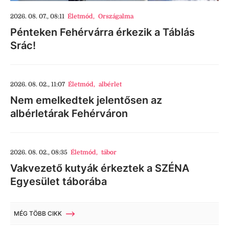
2026. 08. 07., 08:11
Életmód
,
Országalma
Pénteken Fehérvárra érkezik a Táblás
Srác!
2026. 08. 02., 11:07
Életmód
,
albérlet
Nem emelkedtek jelentősen az
albérletárak Fehérváron
2026. 08. 02., 08:35
Életmód
,
tábor
Vakvezető kutyák érkeztek a SZÉNA
Egyesület táborába
MÉG TÖBB CIKK