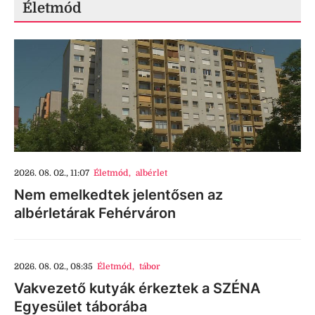
Életmód
2026. 08. 02., 11:07
Életmód
,
albérlet
Nem emelkedtek jelentősen az
albérletárak Fehérváron
2026. 08. 02., 08:35
Életmód
,
tábor
Vakvezető kutyák érkeztek a SZÉNA
Egyesület táborába