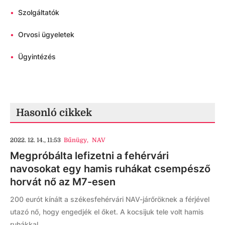
•
Szolgáltatók
•
Orvosi ügyeletek
•
Ügyintézés
Hasonló cikkek
2022. 12. 14., 11:53
Bűnügy
,
NAV
Megpróbálta lefizetni a fehérvári
navosokat egy hamis ruhákat csempésző
horvát nő az M7-esen
200 eurót kínált a székesfehérvári NAV-járőröknek a férjével
utazó nő, hogy engedjék el őket. A kocsijuk tele volt hamis
ruhákkal.