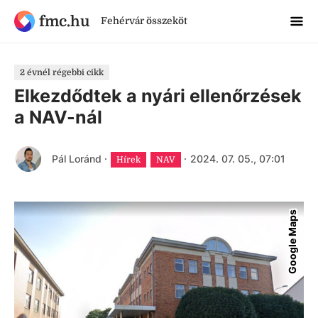
fmc.hu
Fehérvár összeköt
2 évnél régebbi cikk
Elkezdődtek a nyári ellenőrzések
a NAV-nál
Pál Loránd
·
·
2024. 07. 05., 07:01
Hírek
NAV
Google Maps