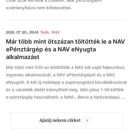
Csak azok kérhetik a csekket, akik pénzforgalmi
számlanyitásra nem kötelezettek.
2025. 07. 20., 09:45
Tech
,
NAV
Már több mint ötszázan töltötték le a NAV
ePénztárgép és a NAV eNyugta
alkalmazást
Már több mint 500-an letöltötték a NAV két saját fejlesztésű,
ingyenes alkalmazását, a NAV ePénztárgépet és a NAV
eNyugtát. A két új mobilapp a papírnyugtázó kisvállalkozások
és a vásárlóik életét könnyítheti meg. Idén július 1-től kétféle
e-pénztárgép használható: a felhő-, illetve a hardveralapú. ...
Ajánlj nekem cikket