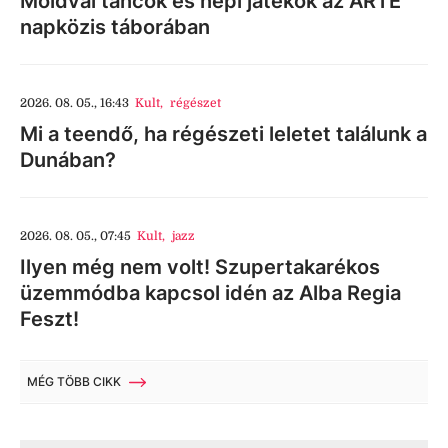
Moldvai táncok és népi játékok az ARTE
napközis táborában
2026. 08. 05., 16:43
Kult
,
régészet
Mi a teendő, ha régészeti leletet találunk a
Dunában?
2026. 08. 05., 07:45
Kult
,
jazz
Ilyen még nem volt! Szupertakarékos
üzemmódba kapcsol idén az Alba Regia
Feszt!
MÉG TÖBB CIKK