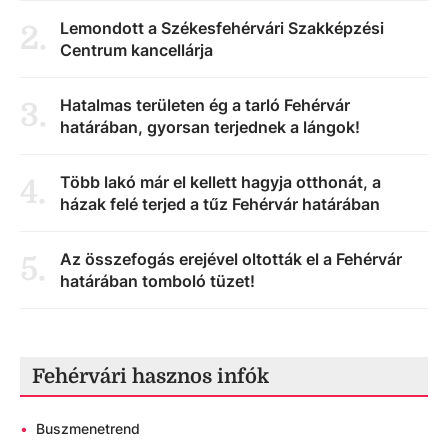
Lemondott a Székesfehérvári Szakképzési
2
.
Centrum kancellárja
Hatalmas területen ég a tarló Fehérvár
3
.
határában, gyorsan terjednek a lángok!
Több lakó már el kellett hagyja otthonát, a
4
.
házak felé terjed a tűz Fehérvár határában
Az összefogás erejével oltották el a Fehérvár
5
.
határában tomboló tüzet!
Fehérvári hasznos infók
•
Buszmenetrend