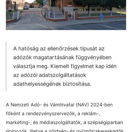
A hatóság az ellenőrzések típusát az
adózók magatartásának függvényében
választja meg. Kiemelt figyelmet kap idén
az adózói adatszolgáltatások
adathelyességének biztosítása.
A Nemzeti Adó- és Vámhivatal (NAV) 2024-ben
főként a rendezvényszervezők, a reklám-,
marketing-, és médiaszolgáltatók, a szépségiparban
dolgozók, illetve a zöldség- és gyümölcskereskedők