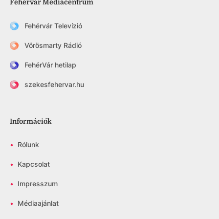
Fehérvár Médiacentrum
Fehérvár Televízió
Vörösmarty Rádió
FehérVár hetilap
szekesfehervar.hu
Információk
•
Rólunk
•
Kapcsolat
•
Impresszum
•
Médiaajánlat