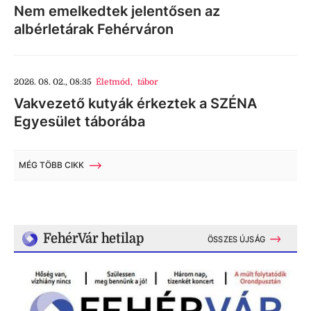
Nem emelkedtek jelentősen az
albérletárak Fehérváron
2026. 08. 02., 08:35
Életmód
,
tábor
Vakvezető kutyák érkeztek a SZÉNA
Egyesület táborába
MÉG TÖBB CIKK
FehérVár hetilap
ÖSSZES ÚJSÁG