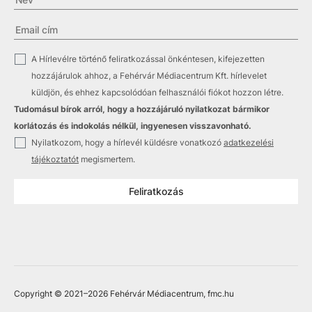
✓
A Hírlevélre történő feliratkozással önkéntesen, kifejezetten
hozzájárulok ahhoz, a Fehérvár Médiacentrum Kft. hírlevelet
küldjön, és ehhez kapcsolódóan felhasználói fiókot hozzon létre.
Tudomásul bírok arról, hogy a hozzájáruló nyilatkozat bármikor
korlátozás és indokolás nélkül, ingyenesen visszavonható.
✓
Nyilatkozom, hogy a hírlevél küldésre vonatkozó
adatkezelési
tájékoztatót
megismertem.
Feliratkozás
Copyright © 2021
–2026
Fehérvár Médiacentrum, fmc.hu