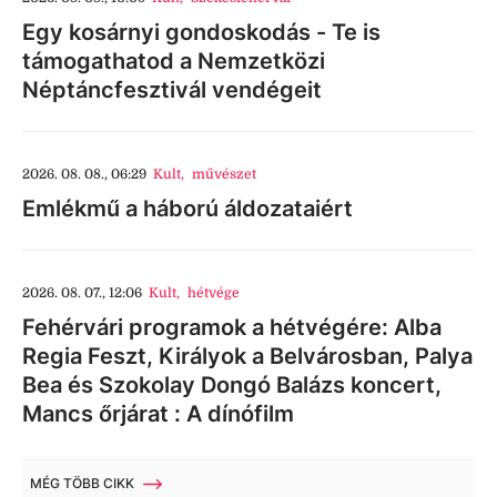
Egy kosárnyi gondoskodás - Te is
támogathatod a Nemzetközi
Néptáncfesztivál vendégeit
2026. 08. 08., 06:29
Kult
,
művészet
Emlékmű a háború áldozataiért
2026. 08. 07., 12:06
Kult
,
hétvége
Fehérvári programok a hétvégére: Alba
Regia Feszt, Királyok a Belvárosban, Palya
Bea és Szokolay Dongó Balázs koncert,
Mancs őrjárat : A dínófilm
MÉG TÖBB CIKK