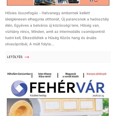
Hősies összefogás - Hatvanegy embernek kellett
ideiglenesen elhagynia otthonát, Új parancsnok a hadosztály
élén, Egyéves a belváros új közösségi tere, Hőség van,
vízhiány nincs, Minden, amit az intermodális csomópontról
tudni kell, Elkezdődtek a Hűség Közös hang és árulás
olvasópróbái, A múlt folyta...
LETÖLTÉS