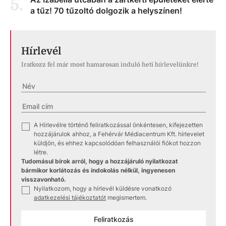
5
.
a tűz! 70 tűzoltó dolgozik a helyszínen!
Hírlevél
Iratkozz fel már most hamarosan induló heti hírlevelünkre!
A Hírlevélre történő feliratkozással önkéntesen, kifejezetten
✓
hozzájárulok ahhoz, a Fehérvár Médiacentrum Kft. hírlevelet
küldjön, és ehhez kapcsolódóan felhasználói fiókot hozzon
létre.
Tudomásul bírok arról, hogy a hozzájáruló nyilatkozat
bármikor korlátozás és indokolás nélkül, ingyenesen
visszavonható.
Nyilatkozom, hogy a hírlevél küldésre vonatkozó
✓
adatkezelési tájékoztatót
megismertem.
Feliratkozás