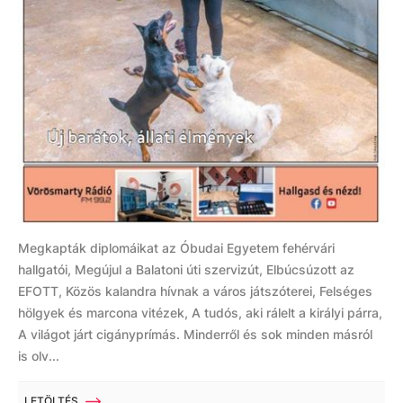
Megkapták diplomáikat az Óbudai Egyetem fehérvári
hallgatói, Megújul a Balatoni úti szervizút, Elbúcsúzott az
EFOTT, Közös kalandra hívnak a város játszóterei, Felséges
hölgyek és marcona vitézek, A tudós, aki rálelt a királyi párra,
A világot járt cigányprímás. Minderről és sok minden másról
is olv...
LETÖLTÉS