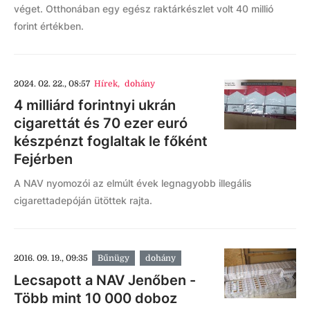
véget. Otthonában egy egész raktárkészlet volt 40 millió
forint értékben.
2024. 02. 22., 08:57
Hírek
,
dohány
4 milliárd forintnyi ukrán
cigarettát és 70 ezer euró
készpénzt foglaltak le főként
Fejérben
A NAV nyomozói az elmúlt évek legnagyobb illegális
cigarettadepóján ütöttek rajta.
2016. 09. 19., 09:35
Bűnügy
dohány
Lecsapott a NAV Jenőben -
Több mint 10 000 doboz