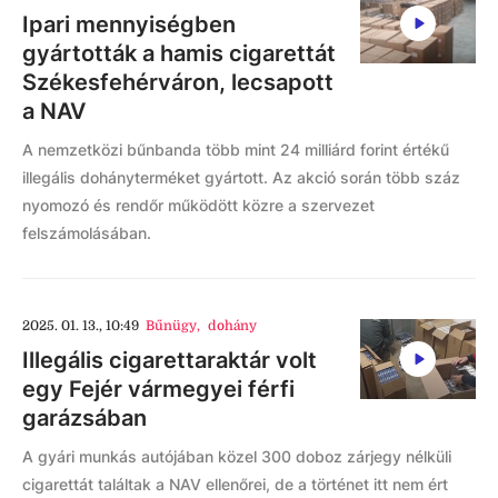
Ipari mennyiségben
gyártották a hamis cigarettát
Székesfehérváron, lecsapott
a NAV
A nemzetközi bűnbanda több mint 24 milliárd forint értékű
illegális dohányterméket gyártott. Az akció során több száz
nyomozó és rendőr működött közre a szervezet
felszámolásában.
2025. 01. 13., 10:49
Bűnügy
,
dohány
Illegális cigarettaraktár volt
egy Fejér vármegyei férfi
garázsában
A gyári munkás autójában közel 300 doboz zárjegy nélküli
cigarettát találtak a NAV ellenőrei, de a történet itt nem ért