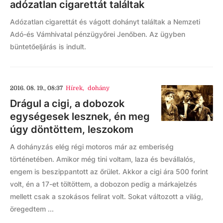
adózatlan cigarettát találtak
Adózatlan cigarettát és vágott dohányt találtak a Nemzeti
Adó-és Vámhivatal pénzügyőrei Jenőben. Az ügyben
büntetőeljárás is indult.
2016. 08. 19., 08:37
Hírek
,
dohány
Drágul a cigi, a dobozok
egységesek lesznek, én meg
úgy döntöttem, leszokom
A dohányzás elég régi motoros már az emberiség
történetében. Amikor még tini voltam, laza és bevállalós,
engem is beszippantott az őrület. Akkor a cigi ára 500 forint
volt, én a 17-et töltöttem, a dobozon pedig a márkajelzés
mellett csak a szokásos felirat volt. Sokat változott a világ,
öregedtem ...