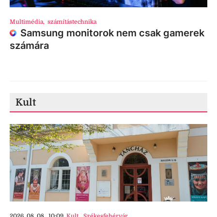
Multimédia
,
számítástechnika
Samsung monitorok nem csak gamerek
számára
Kult
2026. 08. 08., 10:09
Kult
,
Székesfehérvár