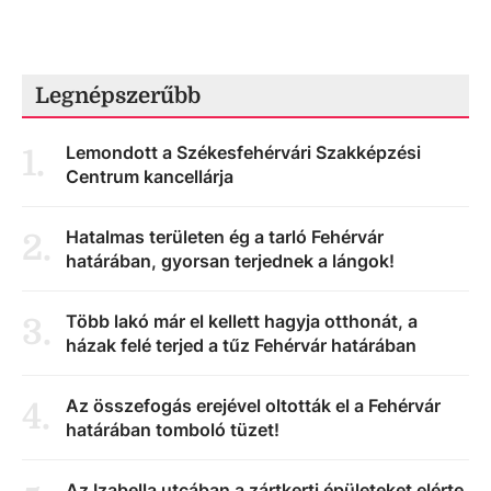
Legnépszerűbb
Lemondott a Székesfehérvári Szakképzési
1
.
Centrum kancellárja
Hatalmas területen ég a tarló Fehérvár
2
.
határában, gyorsan terjednek a lángok!
Több lakó már el kellett hagyja otthonát, a
3
.
házak felé terjed a tűz Fehérvár határában
Az összefogás erejével oltották el a Fehérvár
4
.
határában tomboló tüzet!
Az Izabella utcában a zártkerti épületeket elérte