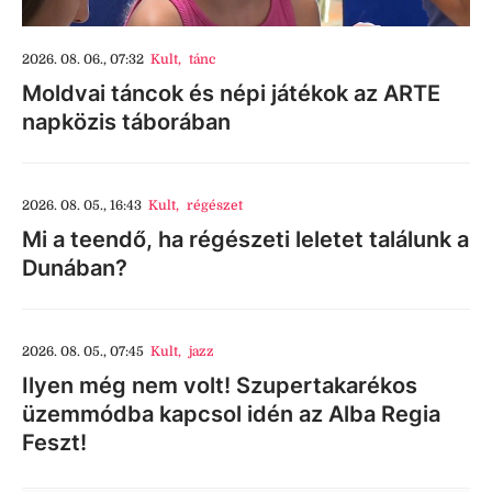
2026. 08. 06., 07:32
Kult
,
tánc
Moldvai táncok és népi játékok az ARTE
napközis táborában
2026. 08. 05., 16:43
Kult
,
régészet
Mi a teendő, ha régészeti leletet találunk a
Dunában?
2026. 08. 05., 07:45
Kult
,
jazz
Ilyen még nem volt! Szupertakarékos
üzemmódba kapcsol idén az Alba Regia
Feszt!