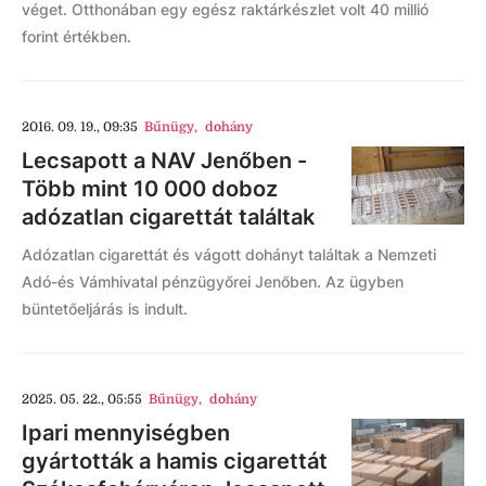
véget. Otthonában egy egész raktárkészlet volt 40 millió
forint értékben.
2016. 09. 19., 09:35
Bűnügy
,
dohány
Lecsapott a NAV Jenőben -
Több mint 10 000 doboz
adózatlan cigarettát találtak
Adózatlan cigarettát és vágott dohányt találtak a Nemzeti
Adó-és Vámhivatal pénzügyőrei Jenőben. Az ügyben
büntetőeljárás is indult.
2025. 05. 22., 05:55
Bűnügy
,
dohány
Ipari mennyiségben
gyártották a hamis cigarettát