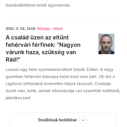
baseballütőkkel estek egymásnak.
2025. 11. 02., 12:02
Bűnügy
,
eltűnt
A család üzen az eltűnt
fehérvári férfinek: "Nagyon
várunk haza, szükség van
Rád!"
Lassan egy hete nyomtalanul eltűnt Sebők Zoltán. A négy
gyerekes fehérvári édesapa kedd kora este (okt. 28-án) a
Ligetsori otthonából ismeretlen helyre távozott. Családja
üzent neki, kérik, akinek információja van szerettük hollétéről,
jelentkezzen!
Továbbiak betöltése