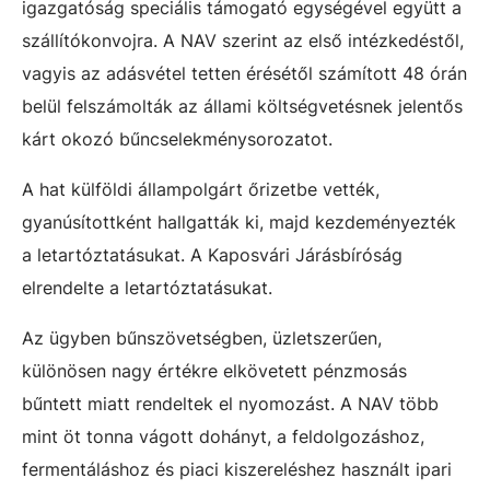
igazgatóság speciális támogató egységével együtt a
szállítókonvojra. A NAV szerint az első intézkedéstől,
vagyis az adásvétel tetten érésétől számított 48 órán
belül felszámolták az állami költségvetésnek jelentős
kárt okozó bűncselekménysorozatot.
A hat külföldi állampolgárt őrizetbe vették,
gyanúsítottként hallgatták ki, majd kezdeményezték
a letartóztatásukat. A Kaposvári Járásbíróság
elrendelte a letartóztatásukat.
Az ügyben bűnszövetségben, üzletszerűen,
különösen nagy értékre elkövetett pénzmosás
bűntett miatt rendeltek el nyomozást. A NAV több
mint öt tonna vágott dohányt, a feldolgozáshoz,
fermentáláshoz és piaci kiszereléshez használt ipari