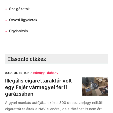
•
Szolgáltatók
•
Orvosi ügyeletek
•
Ügyintézés
Hasonló cikkek
2025. 01. 13., 10:49
Bűnügy
,
dohány
Illegális cigarettaraktár volt
egy Fejér vármegyei férfi
garázsában
A gyári munkás autójában közel 300 doboz zárjegy nélküli
cigarettát találtak a NAV ellenőrei, de a történet itt nem ért