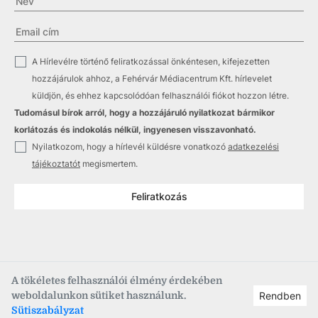
✓
A Hírlevélre történő feliratkozással önkéntesen, kifejezetten
hozzájárulok ahhoz, a Fehérvár Médiacentrum Kft. hírlevelet
küldjön, és ehhez kapcsolódóan felhasználói fiókot hozzon létre.
Tudomásul bírok arról, hogy a hozzájáruló nyilatkozat bármikor
korlátozás és indokolás nélkül, ingyenesen visszavonható.
✓
Nyilatkozom, hogy a hírlevél küldésre vonatkozó
adatkezelési
tájékoztatót
megismertem.
Feliratkozás
A tökéletes felhasználói élmény érdekében
weboldalunkon sütiket használunk.
Rendben
Copyright © 2021
–2026
Fehérvár Médiacentrum, fmc.hu
Sütiszabályzat