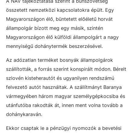
A NAV tájékoztatása szerint a bűnszövetség
összetett nemzetközi kapcsolatokra épült. Egy
Magyarországon élő, büntetett előéletű horvát
állampolgár bízott meg egy másik, szintén
Magyarországon élő külföldi állampolgárt a nagy
mennyiségű dohánytermék beszerzésével.
Az adózatlan terméket bosnyák állampolgárok
szállították, a forrás szerint konspirált módon. Bérelt
szlovén kisteherautót és ugyanilyen rendszámú
felvezető autót használtak. A szállítmányt Baranya
vármegyében három magyar személygépkocsiba és
utánfutóba rakodták át, innen ment volna tovább a
dohánykaraván.
Ekkor csaptak le a pénzügyi nyomozók a bevetési