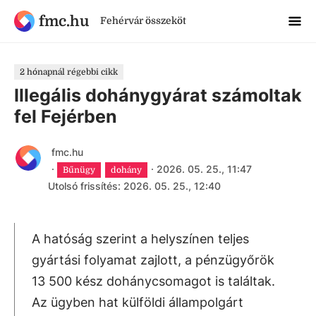
fmc.hu
Fehérvár összeköt
2 hónapnál régebbi cikk
Illegális dohánygyárat számoltak
fel Fejérben
fmc.hu
·
·
2026. 05. 25., 11:47
Bűnügy
dohány
Utolsó frissítés: 2026. 05. 25., 12:40
A hatóság szerint a helyszínen teljes
gyártási folyamat zajlott, a pénzügyőrök
13 500 kész dohánycsomagot is találtak.
Az ügyben hat külföldi állampolgárt