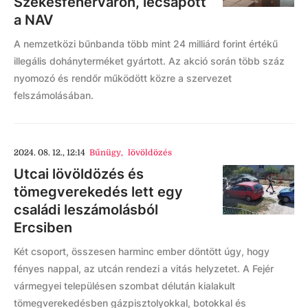
Székesfehérváron, lecsapott
a NAV
A nemzetközi bűnbanda több mint 24 milliárd forint értékű
illegális dohányterméket gyártott. Az akció során több száz
nyomozó és rendőr működött közre a szervezet
felszámolásában.
2024. 08. 12., 12:14
Bűnügy
,
lövöldözés
Utcai lövöldözés és
tömegverekedés lett egy
családi leszámolásból
Ercsiben
Két csoport, összesen harminc ember döntött úgy, hogy
fényes nappal, az utcán rendezi a vitás helyzetet. A Fejér
vármegyei településen szombat délután kialakult
tömegverekedésben gázpisztolyokkal, botokkal és