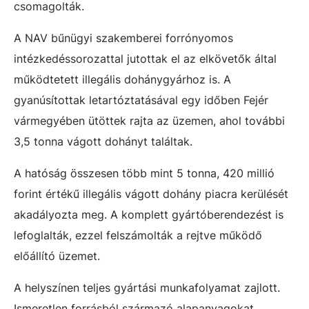
csomagolták.
A NAV bűnügyi szakemberei forrónyomos
intézkedéssorozattal jutottak el az elkövetők által
működtetett illegális dohánygyárhoz is. A
gyanúsítottak letartóztatásával egy időben Fejér
vármegyében ütöttek rajta az üzemen, ahol további
3,5 tonna vágott dohányt találtak.
A hatóság összesen több mint 5 tonna, 420 millió
forint értékű illegális vágott dohány piacra kerülését
akadályozta meg. A komplett gyártóberendezést is
lefoglalták, ezzel felszámolták a rejtve működő
előállító üzemet.
A helyszínen teljes gyártási munkafolyamat zajlott.
Ismeretlen forrásból származó alapanyagokat