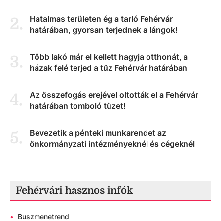
Hatalmas területen ég a tarló Fehérvár
2
.
határában, gyorsan terjednek a lángok!
Több lakó már el kellett hagyja otthonát, a
3
.
házak felé terjed a tűz Fehérvár határában
Az összefogás erejével oltották el a Fehérvár
4
.
határában tomboló tüzet!
Bevezetik a pénteki munkarendet az
5
.
önkormányzati intézményeknél és cégeknél
Fehérvári hasznos infók
•
Buszmenetrend