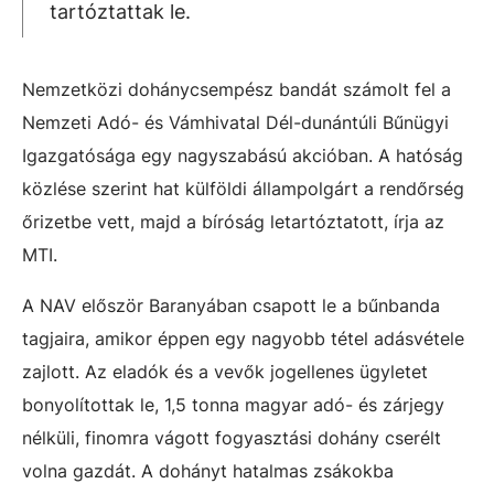
tartóztattak le.
Nemzetközi dohánycsempész bandát számolt fel a
Nemzeti Adó- és Vámhivatal Dél-dunántúli Bűnügyi
Igazgatósága egy nagyszabású akcióban. A hatóság
közlése szerint hat külföldi állampolgárt a rendőrség
őrizetbe vett, majd a bíróság letartóztatott, írja az
MTI.
A NAV először Baranyában csapott le a bűnbanda
tagjaira, amikor éppen egy nagyobb tétel adásvétele
zajlott. Az eladók és a vevők jogellenes ügyletet
bonyolítottak le, 1,5 tonna magyar adó- és zárjegy
nélküli, finomra vágott fogyasztási dohány cserélt
volna gazdát. A dohányt hatalmas zsákokba