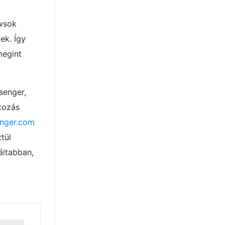
owsok
ek. Így
megint
senger,
tozás
nger.com
tül
áltabban,