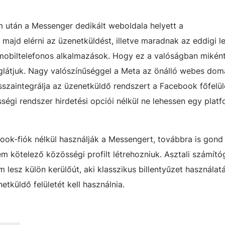
m után a Messenger dedikált weboldala helyett a
 majd elérni az üzenetküldést, illetve maradnak az eddigi 
obiltelefonos alkalmazások. Hogy ez a valóságban miként
glátjuk. Nagy valószínűséggel a Meta az önálló webes dom
isszaintegrálja az üzenetküldő rendszert a Facebook főfelül
égi rendszer hirdetési opciói nélkül ne lehessen egy plat
ook-fiók nélkül használják a Messengert, továbbra is gond 
 kötelező közösségi profilt létrehozniuk. Asztali számít
esz külön kerülőút, aki klasszikus billentyűzet használat
tküldő felületét kell használnia.