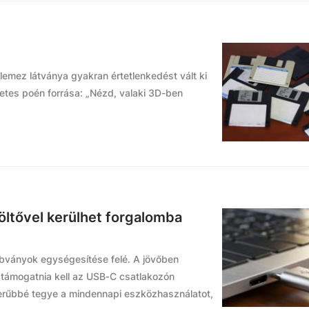
lemez látványa gyakran értetlenkedést vált ki
netes poén forrása: „Nézd, valaki 3D-ben
töltővel kerülhet forgalomba
zabványok egységesítése felé. A jövőben
 támogatnia kell az USB‑C csatlakozón
szerűbbé tegye a mindennapi eszközhasználatot,