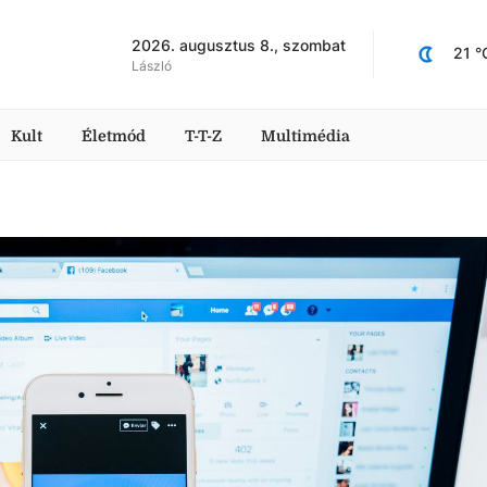
2026. augusztus 8., szombat
21
 °
László
Kult
Életmód
T-T-Z
Multimédia