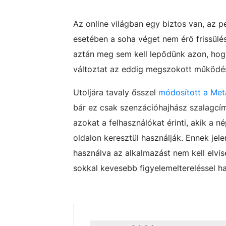
Az online világban egy biztos van, az 
esetében a soha véget nem érő frissülé
aztán meg sem kell lepődünk azon, hog
változtat az eddig megszokott működé
Utoljára tavaly ősszel
módosított a Met
bár ez csak szenzációhajhász szalagcí
azokat a felhasználókat érinti, akik a
oldalon keresztül használják. Ennek jel
használva az alkalmazást nem kell elvi
sokkal kevesebb figyelemeltereléssel ha