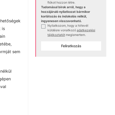
fiókot hozzon létre.
Tudomásul bírok arról, hogy a
hozzájáruló nyilatkozat bármikor
korlátozás és indokolás nélkül,
lehetőségek
ingyenesen visszavonható.
Nyilatkozom, hogy a hírlevél
✓
 is
küldésre vonatkozó
adatkezelési
tájékoztatót
megismertem.
ain
etébe,
Feliratkozás
formját sem
nélkül
ógépen
ával