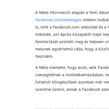
A Meta információi alapján a fenti dátu
facebook.com/messages
oldalon tudjuk
is, mint a
facebook.com
weboldal és a m
működik, azt április közepétől majd me
fenntartását szünteti meg és teljesen v
melynek egyértelmű célja, hogy a közöss
használni.
A Meta kiemelte, hogy azok, akik Faceb
cseveghetnek a mobilalkalmazásban, nem
futtatott böngészőben azonban már nem l
szeretne üzenni, annak a Facebook üzene