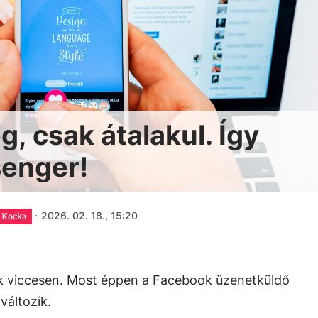
, csak átalakul. Így
senger!
·
2026. 02. 18., 15:20
Kocka
k viccesen. Most éppen a Facebook üzenetküldő
változik.