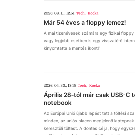
2026. 06. 11., 12:51
Tech
,
Kocka
Már 54 éves a floppy lemez!
A mai tizenévesek számára egy fizikai floppy 
vagy legjobb esetben is egy visszatérő inter
kinyomtatta a mentés ikont!”
2026. 04. 30., 13:15
Tech
,
Kocka
Április 28-tól már csak USB-C 
notebook
Az Európai Unió újabb lépést tett a töltési s
minden, az uniós piacon megjelenő laptopnak
keresztüli töltést. A döntés célja, hogy egy