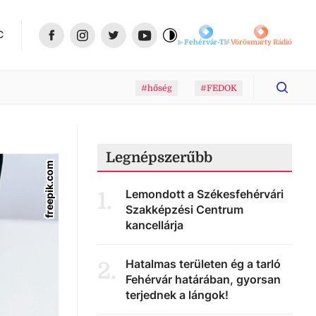
C
Fehérvár-TV
Vörösmarty Rádió
#hőség
#FEDOK
Legnépszerűbb
freepik.com
Lemondott a Székesfehérvári
1
.
Szakképzési Centrum
kancellárja
Hatalmas területen ég a tarló
2
.
Fehérvár határában, gyorsan
terjednek a lángok!