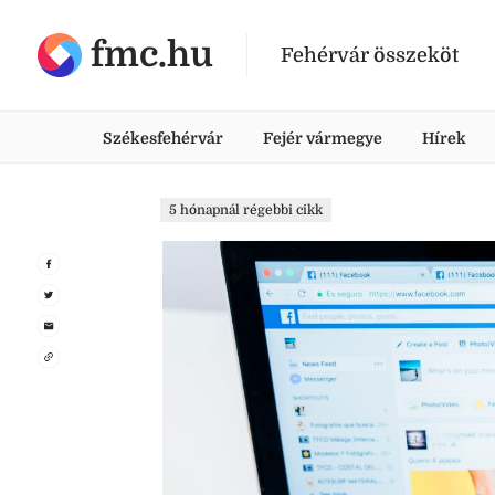
fmc.hu
Fehérvár összeköt
Székesfehérvár
Fejér vármegye
Hírek
5 hónapnál régebbi cikk