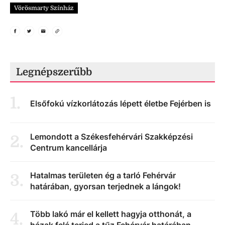
Vörösmarty Színház
Legnépszerűbb
1
.
Elsőfokú vízkorlátozás lépett életbe Fejérben is
Lemondott a Székesfehérvári Szakképzési
2
.
Centrum kancellárja
Hatalmas területen ég a tarló Fehérvár
3
.
határában, gyorsan terjednek a lángok!
Több lakó már el kellett hagyja otthonát, a
4
.