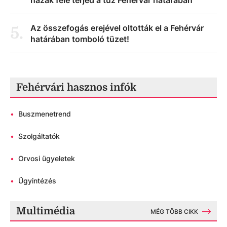
házak felé terjed a tűz Fehérvár határában
Az összefogás erejével oltották el a Fehérvár
5
.
határában tomboló tüzet!
Fehérvári hasznos infók
•
Buszmenetrend
•
Szolgáltatók
•
Orvosi ügyeletek
•
Ügyintézés
Multimédia
MÉG TÖBB CIKK