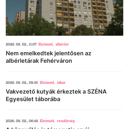
2026. 08. 02., 11:07
Életmód
,
albérlet
Nem emelkedtek jelentősen az
albérletárak Fehérváron
2026. 08. 02., 08:35
Életmód
,
tábor
Vakvezető kutyák érkeztek a SZÉNA
Egyesület táborába
2026. 08. 02., 06:46
Életmód
,
rendőrség