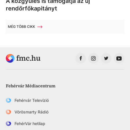
A közgyűlés is támogatja az új
rendőrfőkapitányt
MÉG TÖBB CIKK
fmc.hu
Fehérvár Médiacentrum
Fehérvár Televízió
Vörösmarty Rádió
FehérVár hetilap