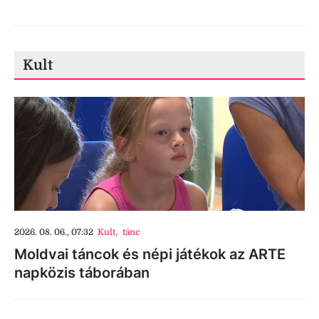
Kult
2026. 08. 06., 07:32
Kult
,
tánc
Moldvai táncok és népi játékok az ARTE
napközis táborában