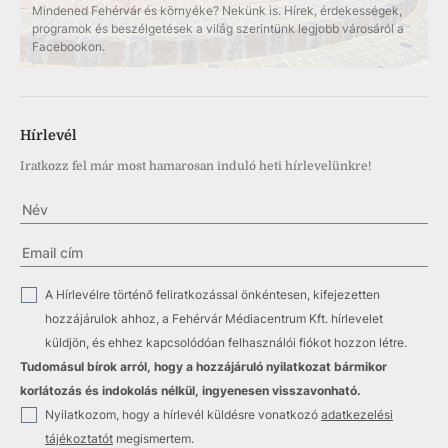
Mindened Fehérvár és környéke? Nekünk is. Hírek, érdekességek,
programok és beszélgetések a világ szerintünk legjobb városáról a
Facebookon.
Hírlevél
Iratkozz fel már most hamarosan induló heti hírlevelünkre!
✓
A Hírlevélre történő feliratkozással önkéntesen, kifejezetten
hozzájárulok ahhoz, a Fehérvár Médiacentrum Kft. hírlevelet
küldjön, és ehhez kapcsolódóan felhasználói fiókot hozzon létre.
Tudomásul bírok arról, hogy a hozzájáruló nyilatkozat bármikor
korlátozás és indokolás nélkül, ingyenesen visszavonható.
✓
Nyilatkozom, hogy a hírlevél küldésre vonatkozó
adatkezelési
tájékoztatót
megismertem.