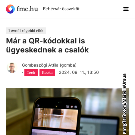
fmc.hu
Fehérvár összeköt
1 évnél régebbi cikk
Már a QR-kódokkal is
ügyeskednek a csalók
Gombaszögi Attila (gomba)
·
·
2024. 09. 11., 13:50
Tech
Kocka
unsplash.com/MarielleUrsua