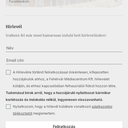
Facebookon.
Hírlevél
Iratkozz fel már most hamarosan induló heti hírlevelünkre!
✓
A Hírlevélre történő feliratkozással önkéntesen, kifejezetten
hozzájárulok ahhoz, a Fehérvár Médiacentrum Kft. hírlevelet
küldjön, és ehhez kapcsolódóan felhasználói fiókot hozzon létre.
Tudomásul bírok arról, hogy a hozzájáruló nyilatkozat bármikor
korlátozás és indokolás nélkül, ingyenesen visszavonható.
✓
Nyilatkozom, hogy a hírlevél küldésre vonatkozó
adatkezelési
tájékoztatót
megismertem.
Feliratkozás