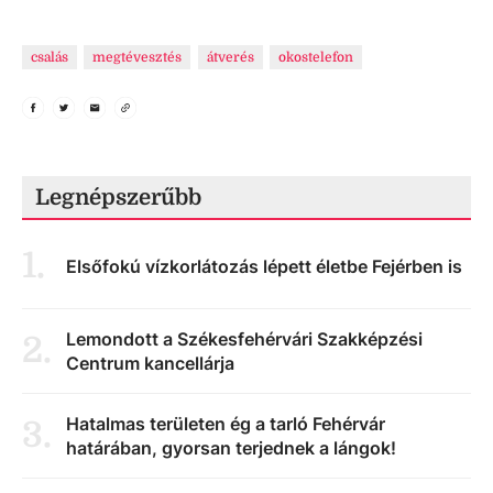
csalás
megtévesztés
átverés
okostelefon
Legnépszerűbb
1
.
Elsőfokú vízkorlátozás lépett életbe Fejérben is
Lemondott a Székesfehérvári Szakképzési
2
.
Centrum kancellárja
Hatalmas területen ég a tarló Fehérvár
3
.
határában, gyorsan terjednek a lángok!