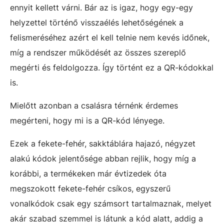
ennyit kellett várni. Bár az is igaz, hogy egy-egy
helyzettel történő visszaélés lehetőségének a
felismeréséhez azért el kell telnie nem kevés időnek,
míg a rendszer működését az összes szereplő
megérti és feldolgozza. Így történt ez a QR-kódokkal
is.
Mielőtt azonban a csalásra térnénk érdemes
megérteni, hogy mi is a QR-kód lényege.
Ezek a fekete-fehér, sakktáblára hajazó, négyzet
alakú kódok jelentősége abban rejlik, hogy míg a
korábbi, a termékeken már évtizedek óta
megszokott fekete-fehér csíkos, egyszerű
vonalkódok csak egy számsort tartalmaznak, melyet
akár szabad szemmel is látunk a kód alatt, addig a