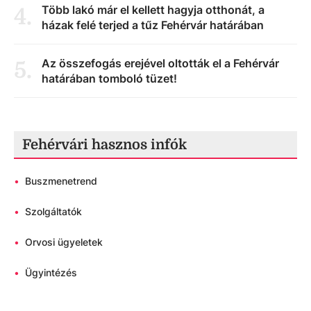
Több lakó már el kellett hagyja otthonát, a
4
.
házak felé terjed a tűz Fehérvár határában
Az összefogás erejével oltották el a Fehérvár
5
.
határában tomboló tüzet!
Fehérvári hasznos infók
•
Buszmenetrend
•
Szolgáltatók
•
Orvosi ügyeletek
•
Ügyintézés