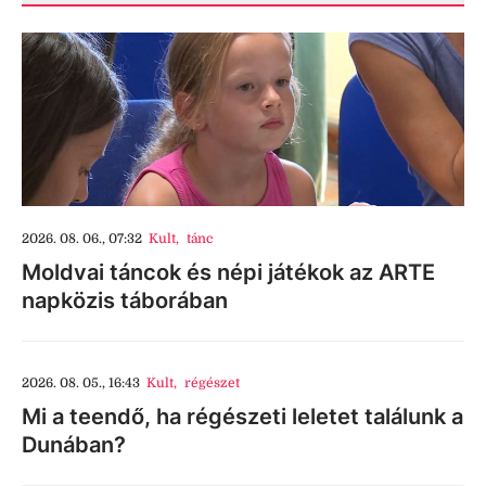
2026. 08. 06., 07:32
Kult
,
tánc
Moldvai táncok és népi játékok az ARTE
napközis táborában
2026. 08. 05., 16:43
Kult
,
régészet
Mi a teendő, ha régészeti leletet találunk a
Dunában?