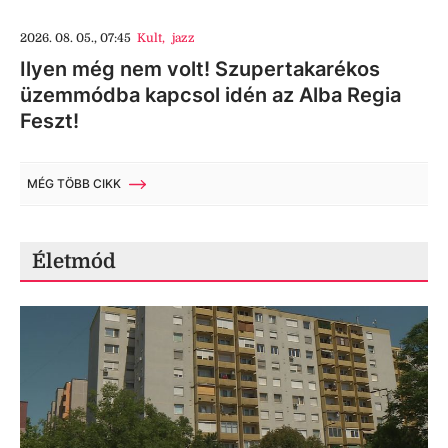
2026. 08. 05., 07:45
Kult
,
jazz
Ilyen még nem volt! Szupertakarékos
üzemmódba kapcsol idén az Alba Regia
Feszt!
MÉG TÖBB CIKK
Életmód