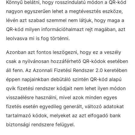
Könnyű belátni, hogy rosszindulatú módon a QR-kód
nagyon egyszerűen lehet a megtévesztés eszköze,
lévén azt szabad szemmel nem látjuk, hogy maga a
QR-kód milyen információhalmazt rejt magában, azt
leolvasva mi is fog történni.
Azonban azt fontos leszögezni, hogy ez a veszély
csak a nyilvánosan hozzáférhető QR-kódok esetében
áll fenn. Az Azonnali Fizetési Rendszer 2.0 keretében
éppen napjainkban debütáló szintén QR-kód alapú
qvik fizetési rendszer kódjait nem lehet ilyen módon
visszaélésre használni, mivel azok minden egyes
fizetés esetén egyedileg generált, változó adatokat
tartalmazó kódok, melyeket az azt elfogadó bank
biztonsági rendszere felügyel.