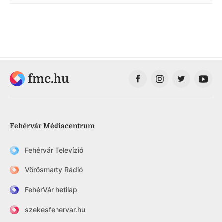
fmc.hu
Fehérvár Médiacentrum
Fehérvár Televízió
Vörösmarty Rádió
FehérVár hetilap
szekesfehervar.hu