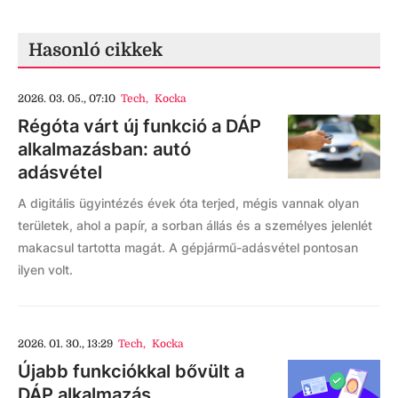
Hasonló cikkek
2026. 03. 05., 07:10
Tech
,
Kocka
Régóta várt új funkció a DÁP
alkalmazásban: autó
adásvétel
A digitális ügyintézés évek óta terjed, mégis vannak olyan
területek, ahol a papír, a sorban állás és a személyes jelenlét
makacsul tartotta magát. A gépjármű-adásvétel pontosan
ilyen volt.
2026. 01. 30., 13:29
Tech
,
Kocka
Újabb funkciókkal bővült a
DÁP alkalmazás