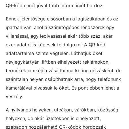
QR-kód ennél jóval több információt hordoz.
Ennek jelentősége elsősorban a logisztikában és az
iparban van, ahol a számítógépes rendszerek egy
villanással, egy leolvasással akár több száz, akár
ezer adatot is képesek feldolgozni. A QR-kód
adattartalma szinte végtelen. Láthatjuk őket
névjegykártyán, liftben elhelyezett reklámokon,
termékek címkéjén vásárlói marketing célzásként, de
számtalan helyen csábíthatnak arra, hogy telefonunk
kamerájával olvassuk le őket. És pont ebben lehet a
veszély.
A nyilvános helyeken, utcákon, várókban, közösségi
helyeken, de akár üzletekben is elhelyezett,
szabadon hozzáférhető QR-kódok hordozzák