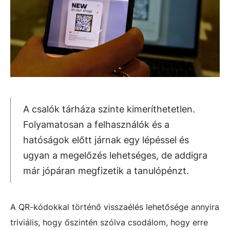
A csalók tárháza szinte kimeríthetetlen.
Folyamatosan a felhasználók és a
hatóságok előtt járnak egy lépéssel és
ugyan a megelőzés lehetséges, de addigra
már jópáran megfizetik a tanulópénzt.
A QR-kódokkal történő visszaélés lehetősége annyira
triviális, hogy őszintén szólva csodálom, hogy erre