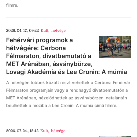
filmre.
2026. 04. 17., 09:22
Kult
,
hétvége
Fehérvári programok a
hétvégére: Cerbona
Félmaraton, divatbemutató a
MET Arénában, ásványbörze,
Lovagi Akadémia és Lee Cronin: A múmia
A hétvégén többek között részt vehettek a Cerbona Fehérvár
Félmaraton programjain vagy a rendhagyó divatbemutatón a
MET Arénában, nézelődhettek az ásványbörzén, netalántán
beülhettek a moziba a Lee Cronin: A múmia című filmre.
2026. 07. 24., 12:42
Kult
,
hétvége