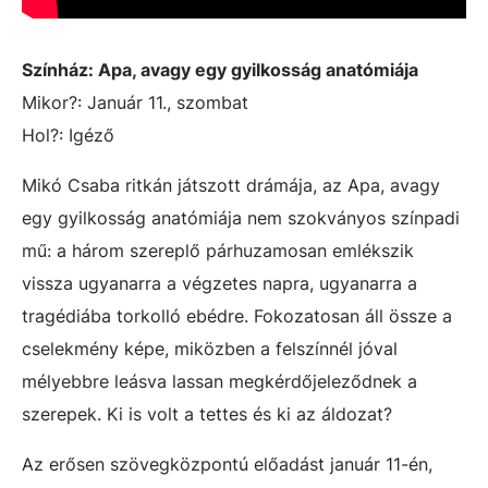
Színház: Apa, avagy egy gyilkosság anatómiája
Mikor?: Január 11., szombat
Hol?: Igéző
Mikó Csaba ritkán játszott drámája, az
Apa, avagy
egy gyilkosság anatómiája
nem szokványos színpadi
mű: a három szereplő párhuzamosan emlékszik
vissza ugyanarra a végzetes napra, ugyanarra a
tragédiába torkolló ebédre. Fokozatosan áll össze a
cselekmény képe, miközben a felszínnél jóval
mélyebbre leásva lassan megkérdőjeleződnek a
szerepek. Ki is volt a tettes és ki az áldozat?
Az erősen szövegközpontú előadást január 11-én,