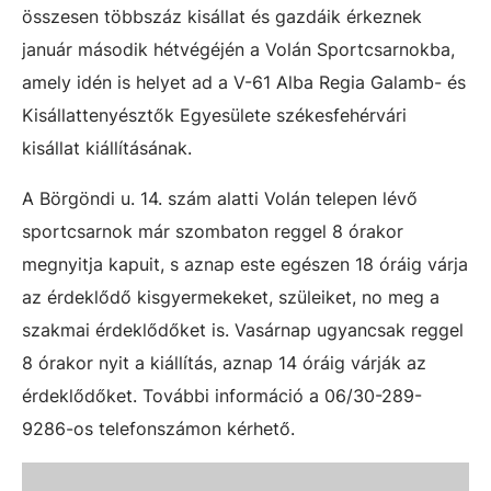
összesen többszáz kisállat és gazdáik érkeznek
január második hétvégéjén a Volán Sportcsarnokba,
amely idén is helyet ad a V-61 Alba Regia Galamb- és
Kisállattenyésztők Egyesülete székesfehérvári
kisállat kiállításának.
A Börgöndi u. 14. szám alatti Volán telepen lévő
sportcsarnok már szombaton reggel 8 órakor
megnyitja kapuit, s aznap este egészen 18 óráig várja
az érdeklődő kisgyermekeket, szüleiket, no meg a
szakmai érdeklődőket is. Vasárnap ugyancsak reggel
8 órakor nyit a kiállítás, aznap 14 óráig várják az
érdeklődőket. T
ovábbi információ a 06/30-289-
9286-os telefonszámon kérhető.