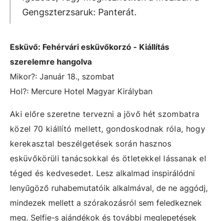
Gengszterzsaruk: Panterát.
Esküvő: Fehérvári esküvőkorzó - Kiállítás
szerelemre hangolva
Mikor?: Január 18., szombat
Hol?:
Mercure Hotel Magyar Királyban
Aki előre szeretne tervezni a
jövő hét szombatra
közel 70 kiállító mellett, gondoskodnak róla, hogy
kerekasztal beszélgetések során hasznos
esküvőkörüli tanácsokkal és ötletekkel lássanak el
téged és kedvesedet.
Lesz alkalmad inspirálódni
lenyűgöző ruhabemutatóik alkalmával, de ne aggódj,
mindezek mellett a szórakozásról sem feledkeznek
meg.
Selfie-s ajándékok és további meglepetések