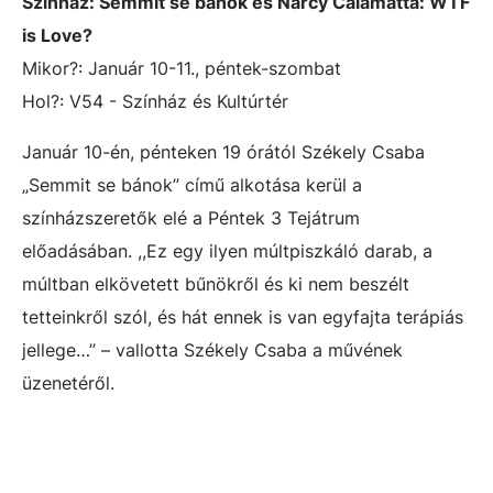
Színház: Semmit se bánok és Narcy Calamatta: WTF
is Love?
Mikor?: Január 10-11., péntek-szombat
Hol?:
V54 - Színház és Kultúrtér
Január 10-én, pénteken 19 órától Székely Csaba
„Semmit se bánok” című alkotása kerül a
színházszeretők elé a Péntek 3 Tejátrum
előadásában. ,,Ez egy ilyen múltpiszkáló darab, a
múltban elkövetett bűnökről és ki nem beszélt
tetteinkről szól, és hát ennek is van egyfajta terápiás
jellege…” – vallotta Székely Csaba a művének
üzenetéről.