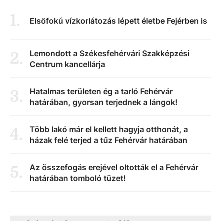
1
.
Elsőfokú vízkorlátozás lépett életbe Fejérben is
Lemondott a Székesfehérvári Szakképzési
2
.
Centrum kancellárja
Hatalmas területen ég a tarló Fehérvár
3
.
határában, gyorsan terjednek a lángok!
Több lakó már el kellett hagyja otthonát, a
4
.
házak felé terjed a tűz Fehérvár határában
Az összefogás erejével oltották el a Fehérvár
5
.
határában tomboló tüzet!