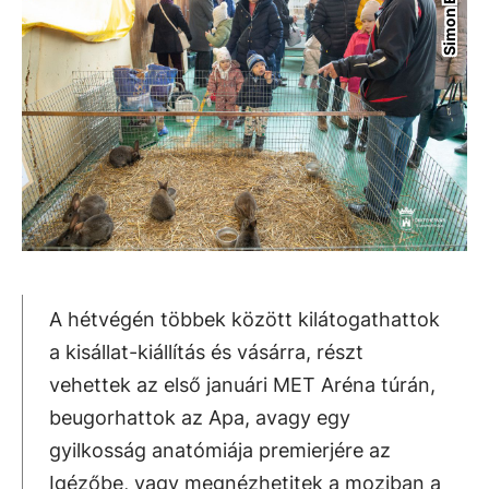
Simon Erika
A hétvégén többek között kilátogathattok
a kisállat-kiállítás és vásárra, részt
vehettek az első januári MET Aréna túrán,
beugorhattok az Apa, avagy egy
gyilkosság anatómiája premierjére az
Igézőbe, vagy megnézhetitek a moziban a