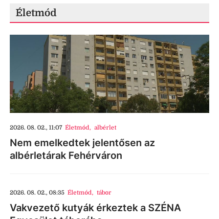
Életmód
2026. 08. 02., 11:07
Életmód
,
albérlet
Nem emelkedtek jelentősen az
albérletárak Fehérváron
2026. 08. 02., 08:35
Életmód
,
tábor
Vakvezető kutyák érkeztek a SZÉNA