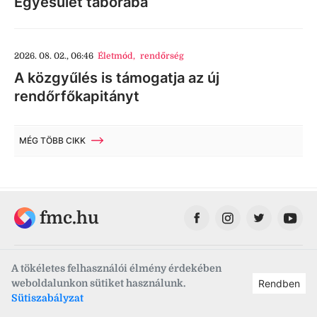
Egyesület táborába
2026. 08. 02., 06:46
Életmód
,
rendőrség
A közgyűlés is támogatja az új
rendőrfőkapitányt
MÉG TÖBB CIKK
fmc.hu
A tökéletes felhasználói élmény érdekében
weboldalunkon sütiket használunk.
Rendben
Fehérvár Médiacentrum
Sütiszabályzat