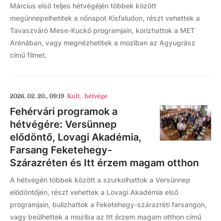
Március első teljes hétvégéjén többek között
megünnepelhetitek a nőnapot Kisfaludon, részt vehettek a
Tavaszváró Mese-Kuckó programjain, korizhattok a MET
Arénában, vagy megnézhetitek a moziban az Agyugrász
című filmet.
2026. 02. 20., 09:19
Kult
,
hétvége
Fehérvári programok a
hétvégére: Versünnep
elődöntő, Lovagi Akadémia,
Farsang Feketehegy-
Szárazréten és Itt érzem magam otthon
A hétvégén többek között a szurkolhattok a Versünnep
elődöntőjén, részt vehettek a Lovagi Akadémia első
programjain, bulizhattok a Feketehegy-szárazréti farsangon,
vagy beülhettek a moziba az Itt érzem magam otthon című