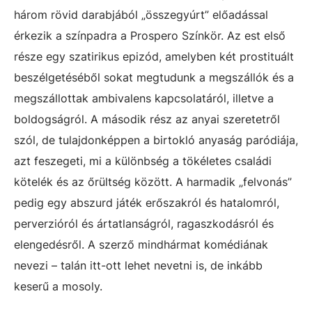
három rövid darabjából „összegyúrt” előadással
érkezik a színpadra a Prospero Színkör. Az est első
része egy szatirikus epizód, amelyben két prostituált
beszélgetéséből sokat megtudunk a megszállók és a
megszállottak ambivalens kapcsolatáról, illetve a
boldogságról. A második rész az anyai szeretetről
szól, de tulajdonképpen a birtokló anyaság paródiája,
azt feszegeti, mi a különbség a tökéletes családi
kötelék és az őrültség között. A harmadik „felvonás”
pedig egy abszurd játék erőszakról és hatalomról,
perverzióról és ártatlanságról, ragaszkodásról és
elengedésről. A szerző mindhármat komédiának
nevezi – talán itt-ott lehet nevetni is, de inkább
keserű a mosoly.