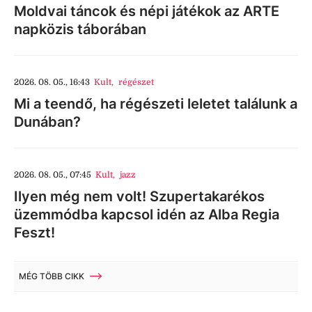
Moldvai táncok és népi játékok az ARTE
napközis táborában
2026. 08. 05., 16:43
Kult
,
régészet
Mi a teendő, ha régészeti leletet találunk a
Dunában?
2026. 08. 05., 07:45
Kult
,
jazz
Ilyen még nem volt! Szupertakarékos
üzemmódba kapcsol idén az Alba Regia
Feszt!
MÉG TÖBB CIKK