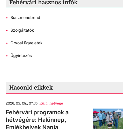
Fehérvári hasznos infók
•
Buszmenetrend
•
Szolgáltatók
•
Orvosi ügyeletek
•
Ügyintézés
Hasonló cikkek
2026. 05. 08., 07:35
Kult
,
hétvége
Fehérvári programok a
hétvégére: Halünnep,
Emlékhelyek Napja,