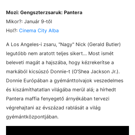
Mozi:
Gengszterzsaruk: Pantera
Mikor?: Január 9-től
Hol?:
Cinema City Alba
A Los Angeles-i zsaru, "Nagy" Nick (Gerald Butler)
legutóbb nem aratott teljes sikert… Most ismét
beleveti magát a hajszába, hogy kézrekerítse a
markából kicsúszó Donnie-t (O’Shea Jackson Jr.).
Donnie Európában a gyémánttolvajok veszedelmes
és kiszámíthatatlan világába merül alá; a hírhedt
Pantera maffia fenyegető árnyékában tervezi
végrehajtani az évszázad rablását a világ
gyémántközpontjában.