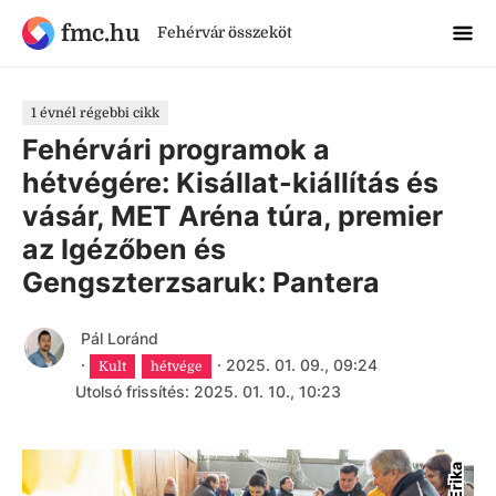
fmc.hu
Fehérvár összeköt
1 évnél régebbi cikk
Fehérvári programok a
hétvégére: Kisállat-kiállítás és
vásár, MET Aréna túra, premier
az Igézőben és
Gengszterzsaruk: Pantera
Pál Loránd
·
·
2025. 01. 09., 09:24
Kult
hétvége
Utolsó frissítés: 2025. 01. 10., 10:23