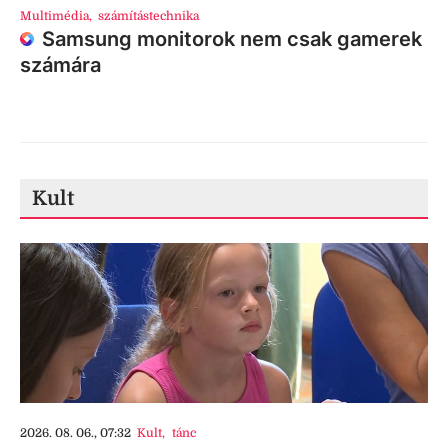
Multimédia
,
számítástechnika
Samsung monitorok nem csak gamerek
számára
Kult
2026. 08. 06., 07:32
Kult
,
tánc