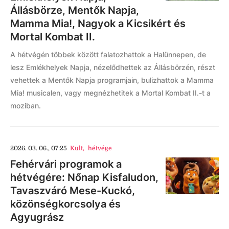
Állásbörze, Mentők Napja,
Mamma Mia!, Nagyok a Kicsikért és
Mortal Kombat II.
A hétvégén többek között falatozhattok a Halünnepen, de
lesz Emlékhelyek Napja, nézelődhettek az Állásbörzén, részt
vehettek a Mentők Napja programjain, bulizhattok a Mamma
Mia! musicalen, vagy megnézhetitek a Mortal Kombat II.-t a
moziban.
2026. 03. 06., 07:25
Kult
,
hétvége
Fehérvári programok a
hétvégére: Nőnap Kisfaludon,
Tavaszváró Mese-Kuckó,
közönségkorcsolya és
Agyugrász