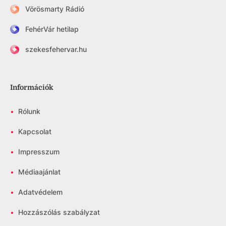
Vörösmarty Rádió
FehérVár hetilap
szekesfehervar.hu
Információk
•
Rólunk
•
Kapcsolat
•
Impresszum
•
Médiaajánlat
•
Adatvédelem
•
Hozzászólás szabályzat