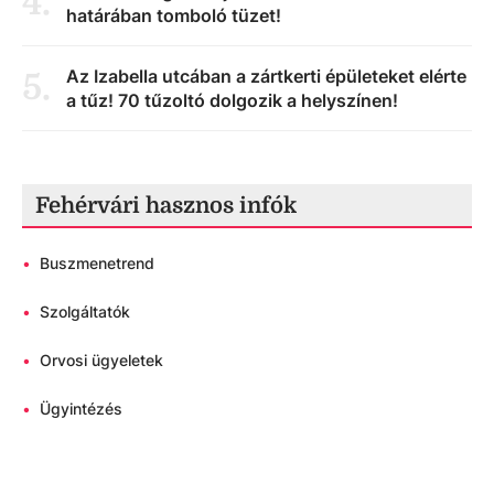
4
.
határában tomboló tüzet!
Az Izabella utcában a zártkerti épületeket elérte
5
.
a tűz! 70 tűzoltó dolgozik a helyszínen!
Fehérvári hasznos infók
•
Buszmenetrend
•
Szolgáltatók
•
Orvosi ügyeletek
•
Ügyintézés