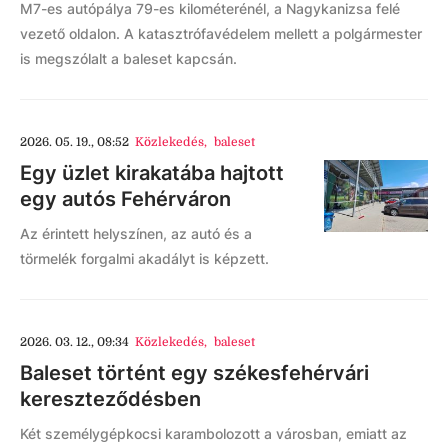
M7-es autópálya 79-es kilométerénél, a Nagykanizsa felé
vezető oldalon. A katasztrófavédelem mellett a polgármester
is megszólalt a baleset kapcsán.
2026. 05. 19., 08:52
Közlekedés
,
baleset
Egy üzlet kirakatába hajtott
egy autós Fehérváron
Az érintett helyszínen, az autó és a
törmelék forgalmi akadályt is képzett.
2026. 03. 12., 09:34
Közlekedés
,
baleset
Baleset történt egy székesfehérvári
kereszteződésben
Két személygépkocsi karambolozott a városban, emiatt az