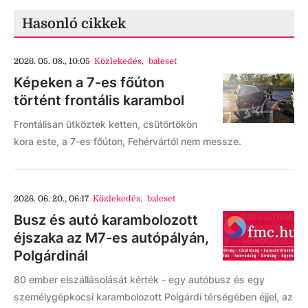
Hasonló cikkek
2026. 05. 08., 10:05
Közlekedés
,
baleset
Képeken a 7-es főúton
történt frontális karambol
Frontálisan ütköztek ketten, csütörtökön
kora este, a 7-es főúton, Fehérvártól nem messze.
2026. 06. 20., 06:17
Közlekedés
,
baleset
Busz és autó karambolozott
éjszaka az M7-es autópályán,
Polgárdinál
80 ember elszállásolását kérték - egy autóbusz és egy
személygépkocsi karambolozott Polgárdi térségében éjjel, az