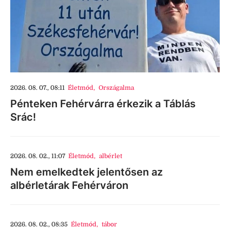
2026. 08. 07., 08:11
Életmód
,
Országalma
Pénteken Fehérvárra érkezik a Táblás
Srác!
2026. 08. 02., 11:07
Életmód
,
albérlet
Nem emelkedtek jelentősen az
albérletárak Fehérváron
2026. 08. 02., 08:35
Életmód
,
tábor