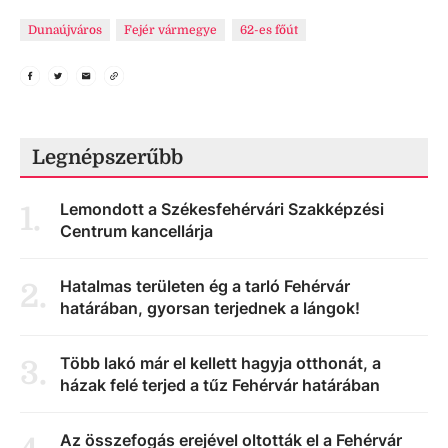
Dunaújváros
Fejér vármegye
62-es főút
Legnépszerűbb
Lemondott a Székesfehérvári Szakképzési
1
.
Centrum kancellárja
Hatalmas területen ég a tarló Fehérvár
2
.
határában, gyorsan terjednek a lángok!
Több lakó már el kellett hagyja otthonát, a
3
.
házak felé terjed a tűz Fehérvár határában
Az összefogás erejével oltották el a Fehérvár