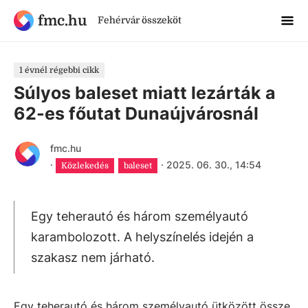
fmc.hu
Fehérvár összeköt
1 évnél régebbi cikk
Súlyos baleset miatt lezárták a
62-es főutat Dunaújvárosnál
fmc.hu
·
·
2025. 06. 30., 14:54
Közlekedés
baleset
Egy teherautó és három személyautó
karambolozott. A helyszínelés idején a
szakasz nem járható.
Egy teherautó és három személyautó ütközött össze