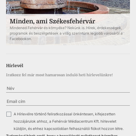
Minden, ami Székesfehérvár
Mindened Fehérvár és környéke? Nekünk is. Hírek, érdekességek,
programok és beszélgetések a világ szerintünk legjobb városáról a
Facebookon.
Hírlevél
Iratkozz fel már most hamarosan induló heti hírlevelünkre!
✓
A Hírlevélre történő feliratkozással önkéntesen, kifejezetten
hozzájárulok ahhoz, a Fehérvár Médiacentrum Kft. hírlevelet
küldjön, és ehhez kapcsolódóan felhasználói fiókot hozzon létre.
Tudomásul bírok arról, hogy a hozzájáruló nyilatkozat bármikor