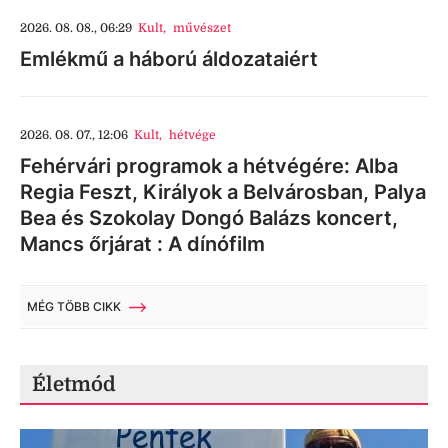
2026. 08. 08., 06:29
Kult
,
művészet
Emlékmű a háború áldozataiért
2026. 08. 07., 12:06
Kult
,
hétvége
Fehérvári programok a hétvégére: Alba
Regia Feszt, Királyok a Belvárosban, Palya
Bea és Szokolay Dongó Balázs koncert,
Mancs őrjárat : A dínófilm
MÉG TÖBB CIKK
Életmód