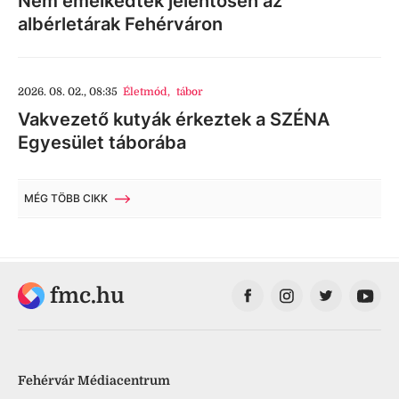
Nem emelkedtek jelentősen az
albérletárak Fehérváron
2026. 08. 02., 08:35
Életmód
,
tábor
Vakvezető kutyák érkeztek a SZÉNA
Egyesület táborába
MÉG TÖBB CIKK
fmc.hu
Fehérvár Médiacentrum