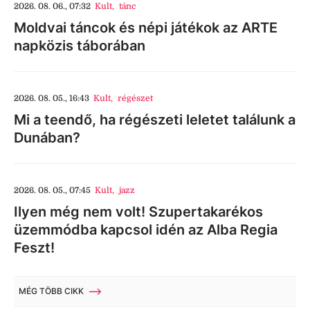
2026. 08. 06., 07:32
Kult
,
tánc
Moldvai táncok és népi játékok az ARTE
napközis táborában
2026. 08. 05., 16:43
Kult
,
régészet
Mi a teendő, ha régészeti leletet találunk a
Dunában?
2026. 08. 05., 07:45
Kult
,
jazz
Ilyen még nem volt! Szupertakarékos
üzemmódba kapcsol idén az Alba Regia
Feszt!
MÉG TÖBB CIKK