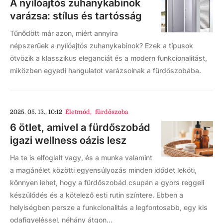
A nyílóajtós zuhanykabinok
varázsa: stílus és tartósság
Tűnődött már azon, miért annyira
népszerűek a nyílóajtós zuhanykabinok? Ezek a típusok
ötvözik a klasszikus eleganciát és a modern funkcionalitást,
miközben egyedi hangulatot varázsolnak a fürdőszobába.
2025. 05. 13., 10:12
Életmód
,
fürdőszoba
6 ötlet, amivel a fürdőszobád
igazi wellness oázis lesz
Ha te is elfoglalt vagy, és a munka valamint
a magánélet közötti egyensúlyozás minden idődet leköti,
könnyen lehet, hogy a fürdőszobád csupán a gyors reggeli
készülődés és a kötelező esti rutin színtere. Ebben a
helyiségben persze a funkcionalitás a legfontosabb, egy kis
odafigyeléssel, néhány átgon...