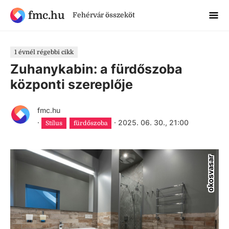
fmc.hu
Fehérvár összeköt
1 évnél régebbi cikk
Zuhanykabin: a fürdőszoba
központi szereplője
fmc.hu
·
·
2025. 06. 30., 21:00
Stílus
fürdőszoba
okosvasar