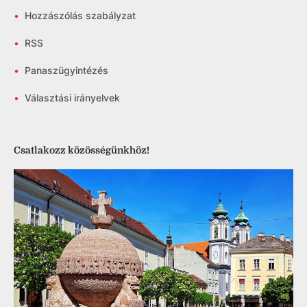
•
Hozzászólás szabályzat
•
RSS
•
Panaszügyintézés
•
Választási irányelvek
Csatlakozz közösségünkhöz!