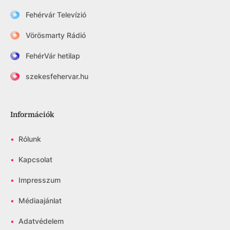
Fehérvár Televízió
Vörösmarty Rádió
FehérVár hetilap
szekesfehervar.hu
Információk
•
Rólunk
•
Kapcsolat
•
Impresszum
•
Médiaajánlat
•
Adatvédelem