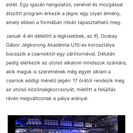
estét. Egy igazán hangulatos, zenével és mozgással
átszőtt program érkezik a jégre: egy olyan élmény,
amely ebben a formában ritkán tapasztalható meg.
Január 4-én
délelőtt a legkisebbek, az Ifj. Ocskay
Gábor Jégkorong Akadémia U10-es korosztálya
búcsúzik a csarnoktól egy zárótornával. Délután
pedig elérkezik az utolsó alkalom mindazok számára,
akik maguk is szeretnének még egyet siklani a
csarnok eddigi méretű jegén: 17 órától rendezik meg
az utolsó közönségkorcsolyát, mielőtt a felújítás
révén megváltoznak a pálya arányai.