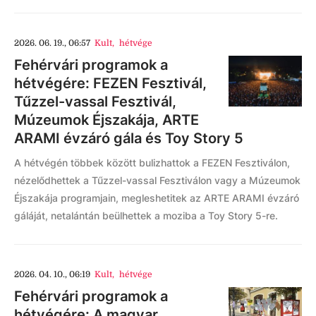
2026. 06. 19., 06:57
Kult
,
hétvége
Fehérvári programok a
hétvégére: FEZEN Fesztivál,
Tűzzel-vassal Fesztivál,
Múzeumok Éjszakája, ARTE
ARAMI évzáró gála és Toy Story 5
A hétvégén többek között bulizhattok a FEZEN Fesztiválon,
nézelődhettek a Tűzzel-vassal Fesztiválon vagy a Múzeumok
Éjszakája programjain, megleshetitek az ARTE ARAMI évzáró
gáláját, netalántán beülhettek a moziba a Toy Story 5-re.
2026. 04. 10., 06:19
Kult
,
hétvége
Fehérvári programok a
hétvégére: A magyar