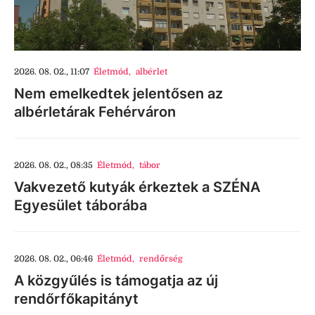
2026. 08. 02., 11:07
Életmód
,
albérlet
Nem emelkedtek jelentősen az
albérletárak Fehérváron
2026. 08. 02., 08:35
Életmód
,
tábor
Vakvezető kutyák érkeztek a SZÉNA
Egyesület táborába
2026. 08. 02., 06:46
Életmód
,
rendőrség
A közgyűlés is támogatja az új
rendőrfőkapitányt