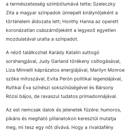
a természetesség szimbólumává tette; Szeleczky
Zita a magyar színpadok ünnepelt királynőjeként a
történelem áldozata lett; Honthy Hanna az operett
koronázatlan császárnőjeként a legyező egyetlen
mozdulatával uralta a színpadot.
A néző találkozhat Karády Katalin suttogó
sorshangjával, Judy Garland törékeny csillogásával,
Liza Minnelli káprázatos energiájával, Marilyn Monroe
szőke mítoszával, Evita Perón politikai legendájával,
Ruttkai Éva színészi sokszínűségével és Bársony
Rózsi bájos, de ravaszul tudatos primadonnájával.
Az est nemcsak dalok és jelenetek füzére: humoros,
pikáns és megható pillanatokon keresztül mutatja
meg, mi tesz egy nőt dívává. Hogy a rivaldafény