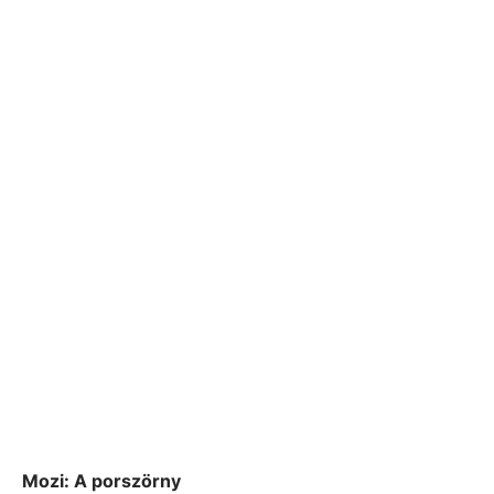
Mozi:
A porszörny