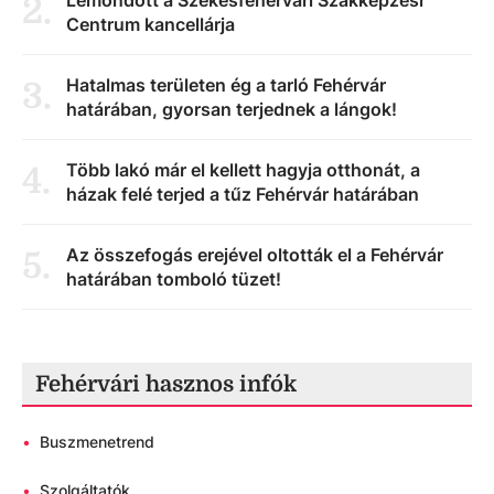
Lemondott a Székesfehérvári Szakképzési
2
.
Centrum kancellárja
Hatalmas területen ég a tarló Fehérvár
3
.
határában, gyorsan terjednek a lángok!
Több lakó már el kellett hagyja otthonát, a
4
.
házak felé terjed a tűz Fehérvár határában
Az összefogás erejével oltották el a Fehérvár
5
.
határában tomboló tüzet!
Fehérvári hasznos infók
•
Buszmenetrend
•
Szolgáltatók