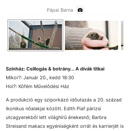
Pápai Barna
Színház: Csillogás & botrány... A dívák titkai
Mikor?: Január 20., kedd 18:30
Hol?:
Köfém Művelődési Ház
A produkció egy sziporkázó időutazás a 20. század
ikonikus nőalakjai között. Edith Piaf párizsi
utcagyerekből lett világhírű énekesnő; Barbra
Streisand makacs egyéniségként orrát és karrierjét is