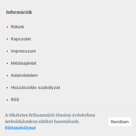
Információk
•
Rólunk
•
Kapcsolat
•
Impresszum
•
Médiaajánlat
•
Adatvédelem
•
Hozzászólás szabályzat
•
RSS
•
Panaszügyintézés
A tökéletes felhasználói élmény érdekében
weboldalunkon sütiket használunk.
Rendben
•
Választási irányelvek
Sütiszabályzat