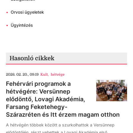
•
Orvosi ügyeletek
•
Ügyintézés
Hasonló cikkek
2026. 02. 20., 09:19
Kult
,
hétvége
Fehérvári programok a
hétvégére: Versünnep
elődöntő, Lovagi Akadémia,
Farsang Feketehegy-
Szárazréten és Itt érzem magam otthon
A hétvégén többek között a szurkolhattok a Versünnep
elődöntőjén, részt vehettek a Lovagi Akadémia első