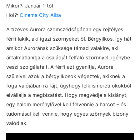
Mikor?: Január 1-től
Hol?:
Cinema City Alba
A tízéves Aurora szomszédságában egy rejtélyes
férfi lakik, aki igazi szörnyeket öl. Bérgyilkos. Így hát
amikor Aurorának szüksége támad valakire, aki
ártalmatlanítja a családját felfaló szörnnyel, igénybe
veszi szolgálatait. A férfi azt gyanítja, Aurora
szüleivel azok a bérgyilkosok végeztek, akiknek a
foga valójában rá fájt, úgyhogy lelkiismereti okokból
elvállalja a megbízatást. Hogy megvédje a kislányt,
egy halom merénylővel kell felvennie a harcot – és
tudomásul kell vennie, hogy egyes szörnyek bizony
valódiak.