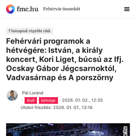
fmc.hu
Fehérvár összeköt
7 hónapnál régebbi cikk
Fehérvári programok a
hétvégére: István, a király
koncert, Kori Liget, búcsú az Ifj.
Ocskay Gábor Jégcsarnoktól,
Vadvasárnap és A porszörny
Pál Loránd
·
·
2026. 01. 02., 12:35
Kult
hétvége
Utolsó frissítés: 2026. 01. 07., 13:16