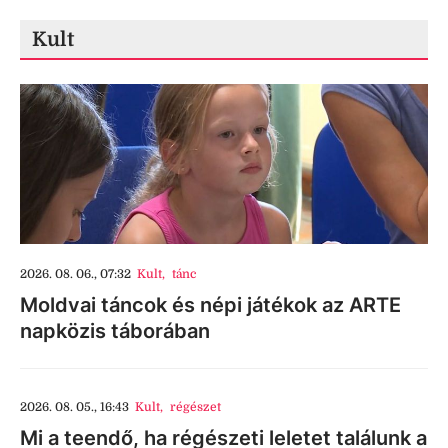
Kult
2026. 08. 06., 07:32
Kult
,
tánc
Moldvai táncok és népi játékok az ARTE
napközis táborában
2026. 08. 05., 16:43
Kult
,
régészet
Mi a teendő, ha régészeti leletet találunk a