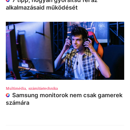
7 tipp, hogyan gyorsítsd fel az
alkalmazásaid működését
Multimédia
,
számítástechnika
Samsung monitorok nem csak gamerek
számára