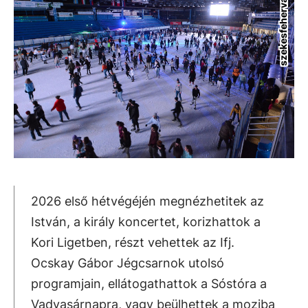
szekesfehervar.hu
2026 első hétvégéjén megnézhetitek az
István, a király koncertet, korizhattok a
Kori Ligetben, részt vehettek az Ifj.
Ocskay Gábor Jégcsarnok utolsó
programjain, ellátogathattok a Sóstóra a
Vadvasárnapra, vagy beülhettek a moziba