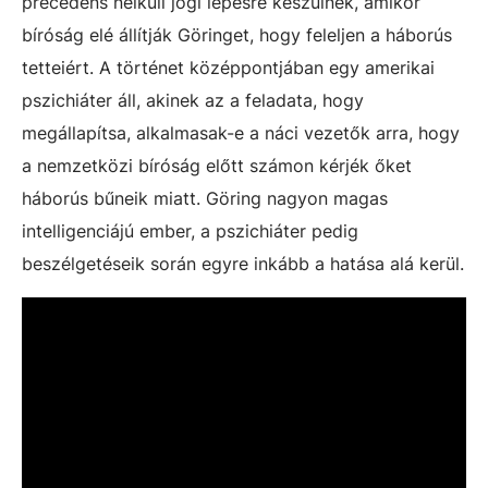
precedens nélküli jogi lépésre készülnek, amikor
bíróság elé állítják Göringet, hogy feleljen a háborús
tetteiért. A történet középpontjában egy amerikai
pszichiáter áll, akinek az a feladata, hogy
megállapítsa, alkalmasak-e a náci vezetők arra, hogy
a nemzetközi bíróság előtt számon kérjék őket
háborús bűneik miatt. Göring nagyon magas
intelligenciájú ember, a pszichiáter pedig
beszélgetéseik során egyre inkább a hatása alá kerül.