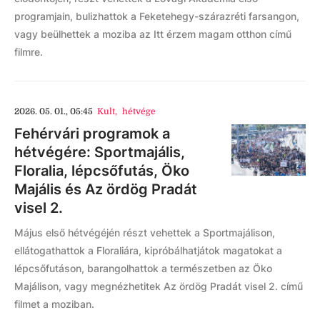
programjain, bulizhattok a Feketehegy-szárazréti farsangon,
vagy beülhettek a moziba az Itt érzem magam otthon című
filmre.
2026. 05. 01., 05:45
Kult
,
hétvége
Fehérvári programok a
hétvégére: Sportmajális,
Floralia, lépcsőfutás, Öko
Majális és Az ördög Pradát
visel 2.
Május első hétvégéjén részt vehettek a Sportmajálison,
ellátogathattok a Floraliára, kipróbálhatjátok magatokat a
lépcsőfutáson, barangolhattok a természetben az Öko
Majálison, vagy megnézhetitek Az ördög Pradát visel 2. című
filmet a moziban.