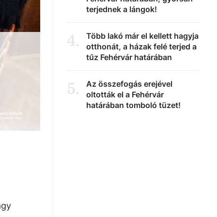
terjednek a lángok!
Több lakó már el kellett hagyja
4
.
otthonát, a házak felé terjed a
tűz Fehérvár határában
Az összefogás erejével
5
.
oltották el a Fehérvár
határában tomboló tüzet!
agy