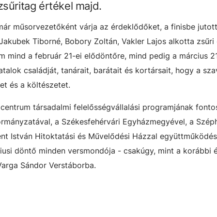
sűritag értékel majd.
ár műsorvezetőként várja az érdeklődőket, a finisbe jutott 
kubek Tiborné, Bobory Zoltán, Vakler Lajos alkotta zsűri 
 mind a február 21-ei elődöntőre, mind pedig a március 21
talok családját, tanárait, barátait és kortársait, hogy a sza
et és a költészetet.
centrum társadalmi felelősségvállalási programjának fonto
ormányzatával, a Székesfehérvári Egyházmegyével, a Széph
ent István Hitoktatási és Művelődési Házzal együttműködé
iusi döntő minden versmondója - csakúgy, mint a korábbi 
i Varga Sándor Verstáborba.