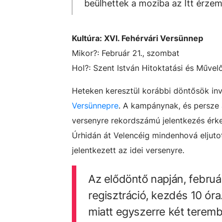
beülhettek a moziba az Itt érze
Kultúra: XVI. Fehérvári Versünnep
Mikor?: Február 21., szombat
Hol?:
Szent István Hitoktatási és Művel
Heteken keresztül korábbi döntősök invi
Versünnepre
. A kampánynak, és persze 
versenyre rekordszámú jelentkezés érke
Úrhidán át Velencéig mindenhová eljutot
jelentkezett az idei versenyre.
Az elődöntő napján, februá
regisztráció, kezdés 10 ór
miatt egyszerre két teremb