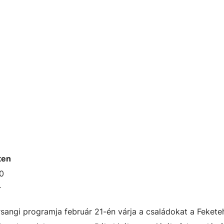
ten
00
r
angi programja február 21-én várja a családokat a Fekete