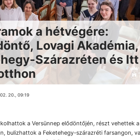
ramok a hétvégére:
öntő, Lovagi Akadémia,
hegy-Szárazréten és Itt
otthon
02. 20., 09:19
kolhattok a Versünnep elődöntőjén, részt vehettek a
n, bulizhattok a Feketehegy-szárazréti farsangon, v