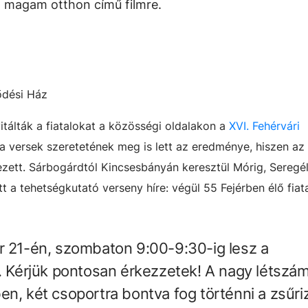
m magam otthon című filmre.
ődési Ház
tálták a fiatalokat a közösségi oldalakon a
XVI. Fehérvári
a versek szeretetének meg is lett az eredménye, hiszen az 
zett. Sárbogárdtól Kincsesbányán keresztül Mórig, Seregél
t a tehetségkutató verseny híre: végül 55 Fejérben élő fiat
r 21-én, szombaton 9:00-9:30-ig lesz a
a. Kérjük pontosan érkezzetek! A nagy létszá
en, két csoportra bontva fog történni a zsűri