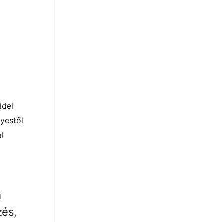
idei
yestől
al
m
zés,