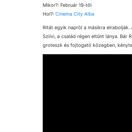
Mikor?: Február 19-től
Hol?:
Cinema City Alba
Ritát egyik napról a másikra elrabolják.
Szilvi, a család régen eltűnt lánya. Bár
groteszk és fojtogató közegben, kénytel