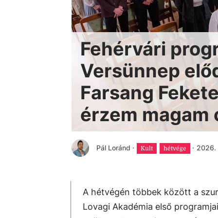
Fehérvári prog
Versünnep előd
Farsang Fekete
érzem magam 
Pál Loránd
·
·
2026. 
Kult
hétvége
A hétvégén többek között a szur
Lovagi Akadémia első programjai