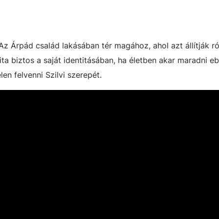
 Az Árpád család lakásában tér magához, ahol azt állítják r
 Rita biztos a saját identitásában, ha életben akar maradni e
en felvenni Szilvi szerepét.