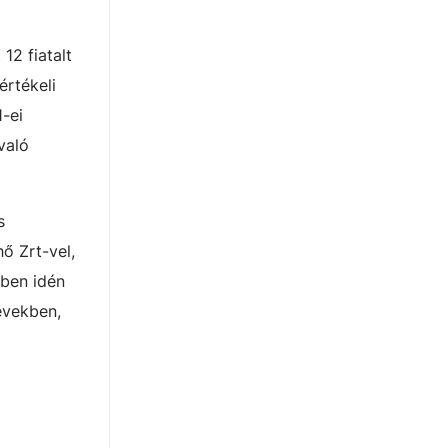
12 fiatalt
értékeli
-ei
való
s
ő Zrt-vel,
sben idén
években,