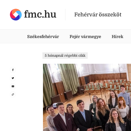
fmc.hu
Fehérvár összeköt
Székesfehérvár
Fejér vármegye
Hírek
5 hónapnál régebbi cikk