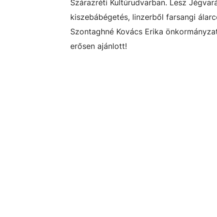
Szárazréti Kultúrudvarban. Lesz Jégvará
kiszebábégetés, linzerből farsangi álar
Szontaghné Kovács Erika önkormányzati
erősen ajánlott!