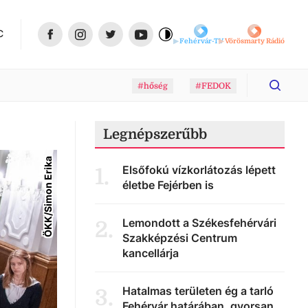
C
Fehérvár-TV
Vörösmarty Rádió
#hőség
#FEDOK
Legnépszerűbb
ÖKK/Simon Erika
Elsőfokú vízkorlátozás lépett
1
.
életbe Fejérben is
Lemondott a Székesfehérvári
2
.
Szakképzési Centrum
kancellárja
Hatalmas területen ég a tarló
3
.
Fehérvár határában, gyorsan