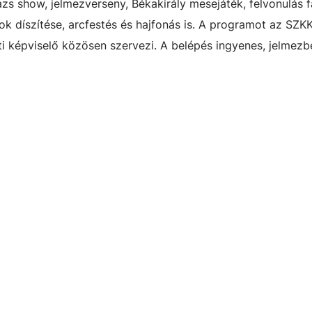
zs show, jelmezverseny, Békakirály mesejáték, felvonulás f
cok díszítése, arcfestés és hajfonás is. A programot az SZK
 képviselő közösen szervezi. A belépés ingyenes, jelmezb