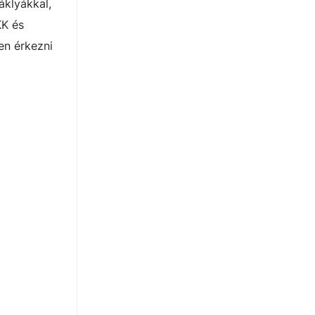
áklyákkal,
KK és
en érkezni