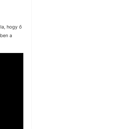
óla, hogy ő
bben a