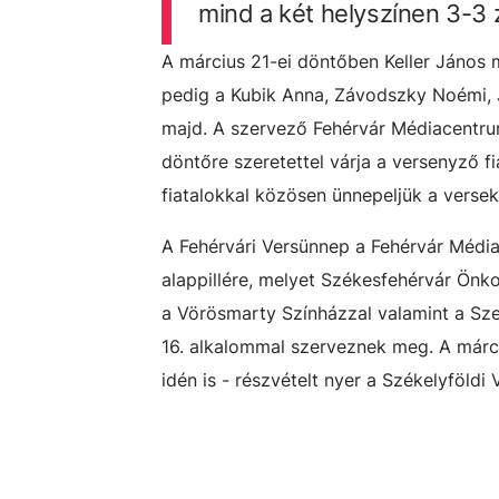
mind a két helyszínen 3-3 z
A március 21-ei döntőben Keller János m
pedig a Kubik Anna, Závodszky Noémi, Ja
majd. A szervező Fehérvár Médiacentrum
döntőre szeretettel várja a versenyző fia
fiatalokkal közösen ünnepeljük a versek
A Fehérvári Versünnep a Fehérvár Média
alappillére, melyet Székesfehérvár Önk
a Vörösmarty Színházzal valamint a Sz
16. alkalommal szerveznek meg. A márc
idén is - részvételt nyer a Székelyföld