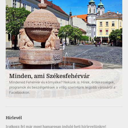
Minden, ami Székesfehérvár
Mindened Fehérvár és környéke? Nekünk is. Hírek, érdekességek,
programok és beszélgetések a világ szerintünk legjobb városáról a
Facebookon.
Hírlevél
Iratkozz fel már most hamarosan induló heti hírlevelünkre!