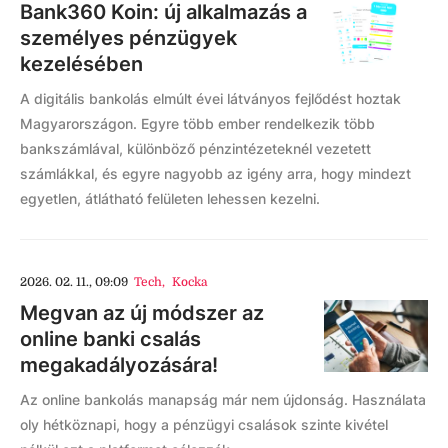
Bank360 Koin: új alkalmazás a
személyes pénzügyek
kezelésében
A digitális bankolás elmúlt évei látványos fejlődést hoztak
Magyarországon. Egyre több ember rendelkezik több
bankszámlával, különböző pénzintézeteknél vezetett
számlákkal, és egyre nagyobb az igény arra, hogy mindezt
egyetlen, átlátható felületen lehessen kezelni.
2026. 02. 11., 09:09
Tech
,
Kocka
Megvan az új módszer az
online banki csalás
megakadályozására!
Az online bankolás manapság már nem újdonság. Használata
oly hétköznapi, hogy a pénzügyi csalások szinte kivétel