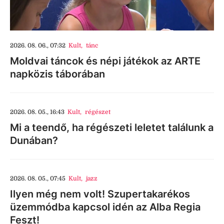
2026. 08. 06., 07:32
Kult
,
tánc
Moldvai táncok és népi játékok az ARTE
napközis táborában
2026. 08. 05., 16:43
Kult
,
régészet
Mi a teendő, ha régészeti leletet találunk a
Dunában?
2026. 08. 05., 07:45
Kult
,
jazz
Ilyen még nem volt! Szupertakarékos
üzemmódba kapcsol idén az Alba Regia
Feszt!