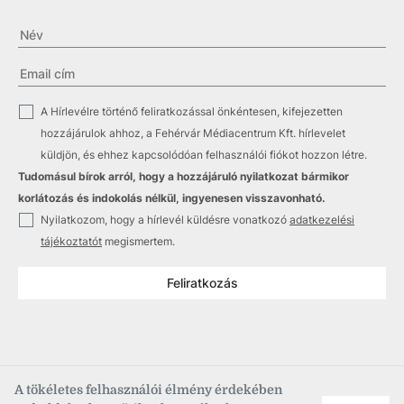
✓
A Hírlevélre történő feliratkozással önkéntesen, kifejezetten
hozzájárulok ahhoz, a Fehérvár Médiacentrum Kft. hírlevelet
küldjön, és ehhez kapcsolódóan felhasználói fiókot hozzon létre.
Tudomásul bírok arról, hogy a hozzájáruló nyilatkozat bármikor
korlátozás és indokolás nélkül, ingyenesen visszavonható.
✓
Nyilatkozom, hogy a hírlevél küldésre vonatkozó
adatkezelési
tájékoztatót
megismertem.
Feliratkozás
A tökéletes felhasználói élmény érdekében