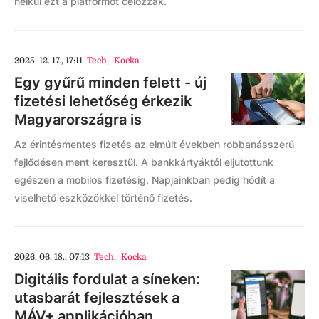
nélkül ezt a platformot célozzák.
2025. 12. 17., 17:11
Tech
,
Kocka
Egy gyűrű minden felett - új
fizetési lehetőség érkezik
Magyarországra is
Az érintésmentes fizetés az elmúlt években robbanásszerű
fejlődésen ment keresztül. A bankkártyáktól eljutottunk
egészen a mobilos fizetésig. Napjainkban pedig hódít a
viselhető eszközökkel történő fizetés.
2026. 06. 18., 07:13
Tech
,
Kocka
Digitális fordulat a síneken:
utasbarát fejlesztések a
MÁV+ applikációban