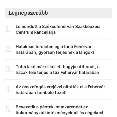
Legnépszerűbb
Lemondott a Székesfehérvári Szakképzési
1
.
Centrum kancellárja
Hatalmas területen ég a tarló Fehérvár
2
.
határában, gyorsan terjednek a lángok!
Több lakó már el kellett hagyja otthonát, a
3
.
házak felé terjed a tűz Fehérvár határában
Az összefogás erejével oltották el a Fehérvár
4
.
határában tomboló tüzet!
Bevezetik a pénteki munkarendet az
5
.
önkormányzati intézményeknél és cégeknél