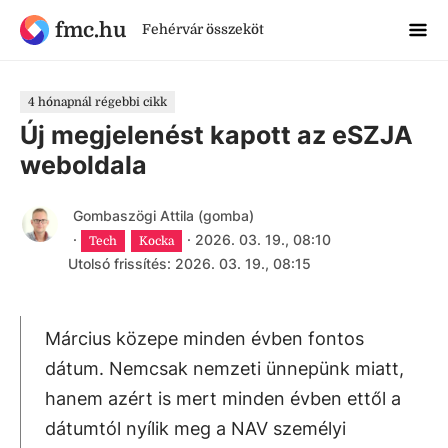
fmc.hu
Fehérvár összeköt
4 hónapnál régebbi cikk
Új megjelenést kapott az eSZJA
weboldala
Gombaszögi Attila (gomba)
·
·
2026. 03. 19., 08:10
Tech
Kocka
Utolsó frissítés: 2026. 03. 19., 08:15
Március közepe minden évben fontos
dátum. Nemcsak nemzeti ünnepünk miatt,
hanem azért is mert minden évben ettől a
dátumtól nyílik meg a NAV személyi