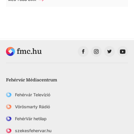
fmc.hu
Fehérvár Médiacentrum
Fehérvár Televízió
Vörösmarty Rádió
FehérVár hetilap
szekesfehervar.hu