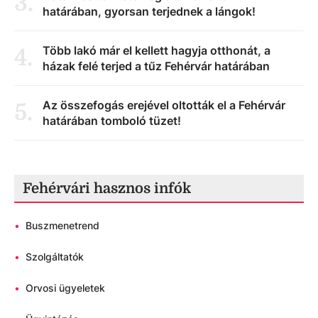
3
.
határában, gyorsan terjednek a lángok!
Több lakó már el kellett hagyja otthonát, a
4
.
házak felé terjed a tűz Fehérvár határában
Az összefogás erejével oltották el a Fehérvár
5
.
határában tomboló tüzet!
Fehérvári hasznos infók
•
Buszmenetrend
•
Szolgáltatók
•
Orvosi ügyeletek