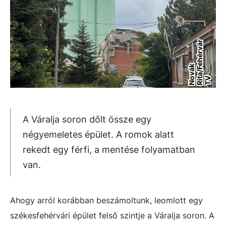
r
N
v
á
k
R
i
a
/
F
e
h
é
r
v
á
T
o
t
V
A Váralja soron dőlt össze egy
négyemeletes épület. A romok alatt
rekedt egy férfi, a mentése folyamatban
van.
Ahogy arról korábban beszámoltunk, leomlott egy
székesfehérvári épület felső szintje a Váralja soron. A