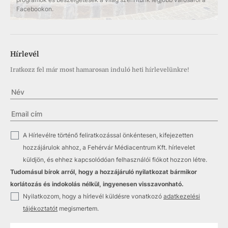
Facebookon.
Hírlevél
Iratkozz fel már most hamarosan induló heti hírlevelünkre!
✓
A Hírlevélre történő feliratkozással önkéntesen, kifejezetten
hozzájárulok ahhoz, a Fehérvár Médiacentrum Kft. hírlevelet
küldjön, és ehhez kapcsolódóan felhasználói fiókot hozzon létre.
Tudomásul bírok arról, hogy a hozzájáruló nyilatkozat bármikor
korlátozás és indokolás nélkül, ingyenesen visszavonható.
✓
Nyilatkozom, hogy a hírlevél küldésre vonatkozó
adatkezelési
tájékoztatót
megismertem.