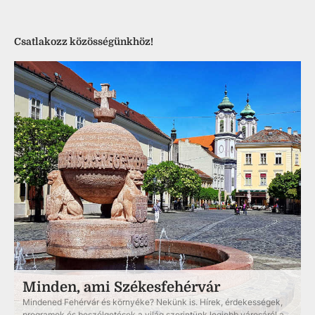
Csatlakozz közösségünkhöz!
Minden, ami Székesfehérvár
Mindened Fehérvár és környéke? Nekünk is. Hírek, érdekességek,
programok és beszélgetések a világ szerintünk legjobb városáról a