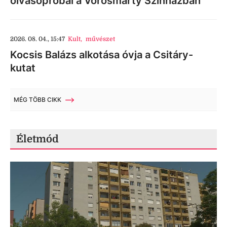
olvasópróbái a Vörösmarty Színházban
2026. 08. 04., 15:47
Kult
,
művészet
Kocsis Balázs alkotása óvja a Csitáry-
kutat
MÉG TÖBB CIKK
Életmód