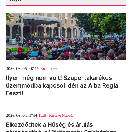
2026. 08. 05., 07:45
Kult
,
jazz
Ilyen még nem volt! Szupertakarékos
üzemmódba kapcsol idén az Alba Regia
Feszt!
2026. 08. 04., 17:14
Kult
,
Királyi Napok
Elkezdődtek a Hűség és árulás