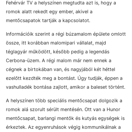
Fehérvár TV a helyszínen megtudta azt is, hogy a
romok alatt rekedt egy ember, akivel a
mentőcsapatok tartják a kapcsolatot.
Információik szerint a régi búzamalom épülete omlott
össze, itt korábban malomipari vállalat, majd
téglagyár működött, később pedig a legendás
Cerbona-üzem. A régi malom már nem ennek a
cégnek a birtokában van, és nagyjából két héttel
ezelőtt kezdték meg a bontást. Úgy tudják, éppen a
vashulladék bontása zajlott, amikor a baleset történt.
A helyszínen több speciális mentőcsapat dolgozik a
romok alá szorult sérült mentésén. Ott van a Hunor
mentőcsapat, barlangi mentők és kutyás egységek is
érkeztek. Az egyenruhások végig kommunikálnak a