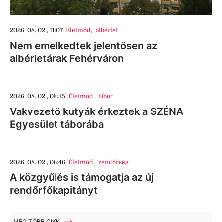
2026. 08. 02., 11:07
Életmód
,
albérlet
Nem emelkedtek jelentősen az
albérletárak Fehérváron
2026. 08. 02., 08:35
Életmód
,
tábor
Vakvezető kutyák érkeztek a SZÉNA
Egyesület táborába
2026. 08. 02., 06:46
Életmód
,
rendőrség
A közgyűlés is támogatja az új
rendőrfőkapitányt
MÉG TÖBB CIKK