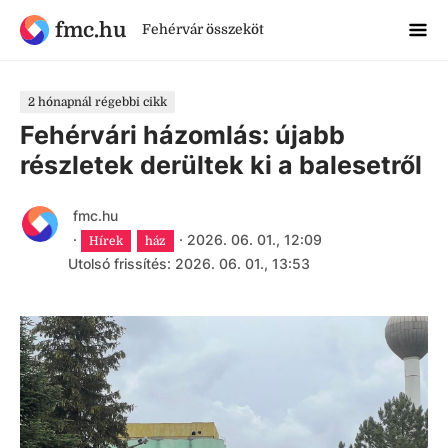
fmc.hu
Fehérvár összeköt
2 hónapnál régebbi cikk
Fehérvári házomlás: újabb
részletek derültek ki a balesetről
fmc.hu
·
·
2026. 06. 01., 12:09
Hírek
ház
Utolsó frissítés: 2026. 06. 01., 13:53