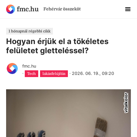
fmc.hu
Fehérvár összeköt
1 hónapnál régebbi cikk
Hogyan érjük el a tökéletes
felületet gletteléssel?
fmc.hu
·
·
2026. 06. 19., 09:20
Tech
lakásfelújítás
vitalkolor