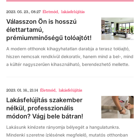
2023. 05. 23., 08:27
Életmód
,
lakásfelújítás
Válasszon Ön is hosszú
élettartamú,
prémiumminőségű tolóajtót!
A modern otthonok kihagyhatatlan darabja a terasz tolóajtó,
hiszen nemcsak rendkívül dekoratív, hanem mind a bel-, mind
a kültér nagyszerűen kihasználható, berendezhető mellette.
2023. 01. 16., 21:14
Életmód
,
lakásfelújítás
Lakásfelújítás szakember
nélkül, professzionális
módon? Vágj bele bátran!
Lakásunk kinézete rányomja bélyegét a hangulatunkra.
Mindenki szeretne ízlésének megfelelő, mutatós otthonban