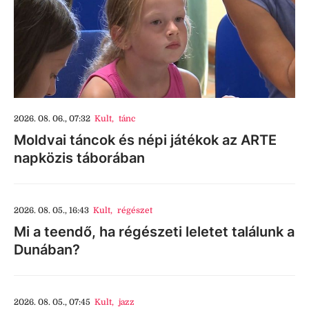
2026. 08. 06., 07:32
Kult
,
tánc
Moldvai táncok és népi játékok az ARTE
napközis táborában
2026. 08. 05., 16:43
Kult
,
régészet
Mi a teendő, ha régészeti leletet találunk a
Dunában?
2026. 08. 05., 07:45
Kult
,
jazz