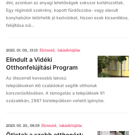
élni, azonban az anyagi lehetőségek sokszor korlátozottak.
Egy régimódi szekrény, kopott fürdőszoba- vagy elavult
konyhabútor letörhetik jó kedvünket, hiszen ezek kicserélése,
felújítása súl...
2025. 01. 03., 13:13
Életmód
,
lakásfelújítás
Elindult a Vidéki
Otthonfelújítási Program
Az ötezernél kevesebb lakosú
településeken élő családokat segítik otthonuk
korszerűsítésében. A támogatás a települések 91
százalékán, 2887 kistelepülésen vehető igénybe.
2023. 05. 23., 08:59
Életmód
,
lakásfelújítás
Ötletek a szebb otthonért: