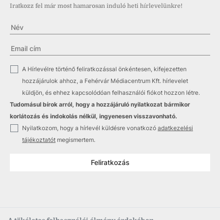
Iratkozz fel már most hamarosan induló heti hírlevelünkre!
✓
A Hírlevélre történő feliratkozással önkéntesen, kifejezetten
hozzájárulok ahhoz, a Fehérvár Médiacentrum Kft. hírlevelet
küldjön, és ehhez kapcsolódóan felhasználói fiókot hozzon létre.
Tudomásul bírok arról, hogy a hozzájáruló nyilatkozat bármikor
korlátozás és indokolás nélkül, ingyenesen visszavonható.
✓
Nyilatkozom, hogy a hírlevél küldésre vonatkozó
adatkezelési
tájékoztatót
megismertem.
Feliratkozás