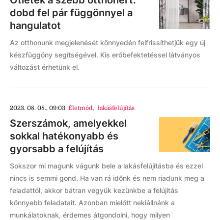
dobd fel pár függönnyel a
hangulatot
Az otthonunk megjelenését könnyedén felfrissíthetjük egy új
készfüggöny segítségével. Kis erőbefektetéssel látványos
változást érhetünk el.
2023. 08. 08., 09:03
Életmód
,
lakásfelújítás
Szerszámok, amelyekkel
sokkal hatékonyabb és
gyorsabb a felújítás
Sokszor mi magunk vágunk bele a lakásfelújításba és ezzel
nincs is semmi gond. Ha van rá időnk és nem riadunk meg a
feladattól, akkor bátran vegyük kezünkbe a felújítás
könnyebb feladatait. Azonban mielőtt nekiállnánk a
munkálatoknak, érdemes átgondolni, hogy milyen