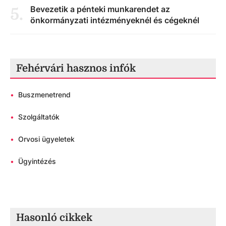
Bevezetik a pénteki munkarendet az
5
.
önkormányzati intézményeknél és cégeknél
Fehérvári hasznos infók
•
Buszmenetrend
•
Szolgáltatók
•
Orvosi ügyeletek
•
Ügyintézés
Hasonló cikkek