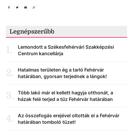
Legnépszerűbb
Lemondott a Székesfehérvári Szakképzési
1
.
Centrum kancellárja
Hatalmas területen ég a tarló Fehérvár
2
.
határában, gyorsan terjednek a lángok!
Több lakó már el kellett hagyja otthonát, a
3
.
házak felé terjed a tűz Fehérvár határában
Az összefogás erejével oltották el a Fehérvár
4
.
határában tomboló tüzet!