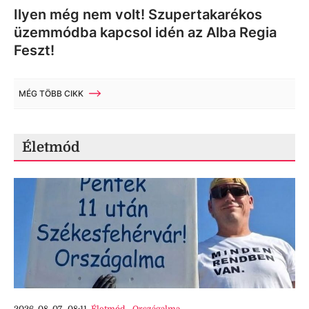
Ilyen még nem volt! Szupertakarékos
üzemmódba kapcsol idén az Alba Regia
Feszt!
MÉG TÖBB CIKK
Életmód
2026. 08. 07., 08:11
Életmód
,
Országalma