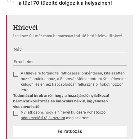
a tűz! 70 tűzoltó dolgozik a helyszínen!
Hírlevél
Iratkozz fel már most hamarosan induló heti hírlevelünkre!
A Hírlevélre történő feliratkozással önkéntesen, kifejezetten
✓
hozzájárulok ahhoz, a Fehérvár Médiacentrum Kft. hírlevelet
küldjön, és ehhez kapcsolódóan felhasználói fiókot hozzon
létre.
Tudomásul bírok arról, hogy a hozzájáruló nyilatkozat
bármikor korlátozás és indokolás nélkül, ingyenesen
visszavonható.
Nyilatkozom, hogy a hírlevél küldésre vonatkozó
✓
adatkezelési tájékoztatót
megismertem.
Feliratkozás