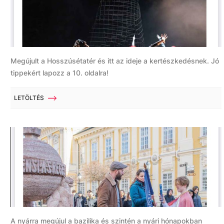
Megújult a Hosszúsétatér és itt az ideje a kertészkedésnek. Jó
tippekért lapozz a 10. oldalra!
LETÖLTÉS
A nyárra megújul a bazilika és szintén a nyári hónapokban