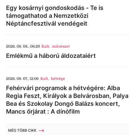
Egy kosárnyi gondoskodás - Te is
támogathatod a Nemzetközi
Néptáncfesztivál vendégeit
2026. 08. 08., 06:29
Kult
,
művészet
Emlékmű a háború áldozataiért
2026. 08. 07., 12:06
Kult
,
hétvége
Fehérvári programok a hétvégére: Alba
Regia Feszt, Királyok a Belvárosban, Palya
Bea és Szokolay Dongó Balázs koncert,
Mancs őrjárat : A dínófilm
MÉG TÖBB CIKK