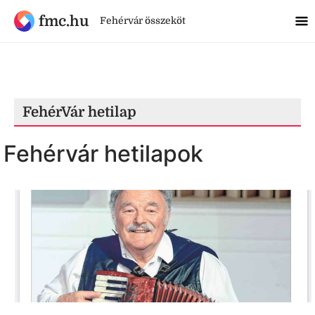
fmc.hu
Fehérvár összeköt
FehérVár hetilap
Fehérvár hetilapok