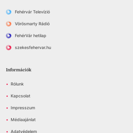
Fehérvár Televízió
Vörösmarty Rádió
FehérVár hetilap
szekesfehervar.hu
Információk
•
Rólunk
•
Kapcsolat
•
Impresszum
•
Médiaajánlat
•
Adatvédelem