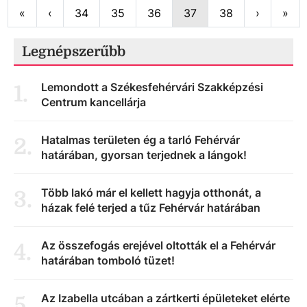
First
Previous
Next
Las
«
‹
34
35
36
37
38
›
»
Legnépszerűbb
Lemondott a Székesfehérvári Szakképzési
1
.
Centrum kancellárja
Hatalmas területen ég a tarló Fehérvár
2
.
határában, gyorsan terjednek a lángok!
Több lakó már el kellett hagyja otthonát, a
3
.
házak felé terjed a tűz Fehérvár határában
Az összefogás erejével oltották el a Fehérvár
4
.
határában tomboló tüzet!
Az Izabella utcában a zártkerti épületeket elérte
5
.