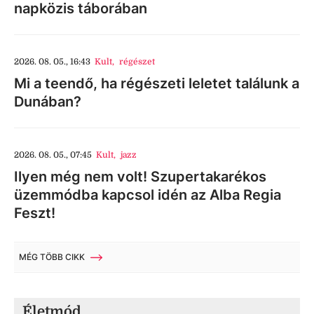
napközis táborában
2026. 08. 05., 16:43
Kult
,
régészet
Mi a teendő, ha régészeti leletet találunk a
Dunában?
2026. 08. 05., 07:45
Kult
,
jazz
Ilyen még nem volt! Szupertakarékos
üzemmódba kapcsol idén az Alba Regia
Feszt!
MÉG TÖBB CIKK
Életmód