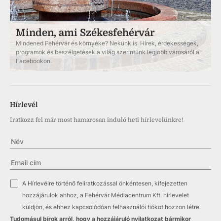
Minden, ami Székesfehérvár
Mindened Fehérvár és környéke? Nekünk is. Hírek, érdekességek,
programok és beszélgetések a világ szerintünk legjobb városáról a
Facebookon.
Hírlevél
Iratkozz fel már most hamarosan induló heti hírlevelünkre!
✓
A Hírlevélre történő feliratkozással önkéntesen, kifejezetten
hozzájárulok ahhoz, a Fehérvár Médiacentrum Kft. hírlevelet
küldjön, és ehhez kapcsolódóan felhasználói fiókot hozzon létre.
Tudomásul bírok arról, hogy a hozzájáruló nyilatkozat bármikor