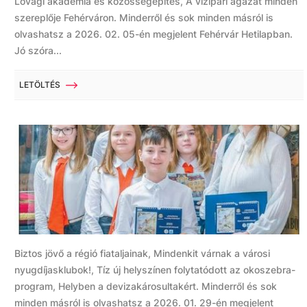
Lovagi akadémia és közösségépítés, A vízipari ágazat minden
szereplője Fehérváron. Minderről és sok minden másról is
olvashatsz a 2026. 02. 05-én megjelent Fehérvár Hetilapban.
Jó szóra...
LETÖLTÉS
Biztos jövő a régió fiataljainak, Mindenkit várnak a városi
nyugdíjasklubok!, Tíz új helyszínen folytatódott az okoszebra-
program, Helyben a devizakárosultakért. Minderről és sok
minden másról is olvashatsz a 2026. 01. 29-én megjelent