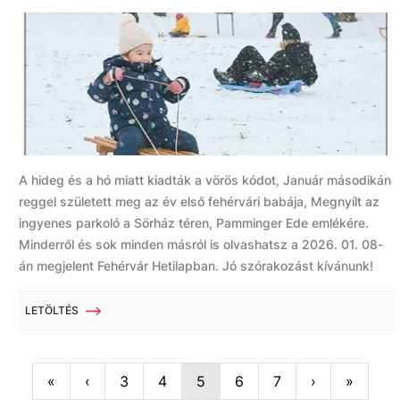
A hideg és a hó miatt kiadták a vörös kódot, Január másodikán
reggel született meg az év első fehérvári babája, Megnyílt az
ingyenes parkoló a Sörház téren, Pamminger Ede emlékére.
Minderről és sok minden másról is olvashatsz a 2026. 01. 08-
án megjelent Fehérvár Hetilapban. Jó szórakozást kívánunk!
LETÖLTÉS
First
Previous
Next
Last
«
‹
3
4
5
6
7
›
»