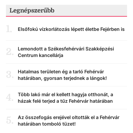
Legnépszerűbb
1
.
Elsőfokú vízkorlátozás lépett életbe Fejérben is
Lemondott a Székesfehérvári Szakképzési
2
.
Centrum kancellárja
Hatalmas területen ég a tarló Fehérvár
3
.
határában, gyorsan terjednek a lángok!
Több lakó már el kellett hagyja otthonát, a
4
.
házak felé terjed a tűz Fehérvár határában
Az összefogás erejével oltották el a Fehérvár
5
.
határában tomboló tüzet!