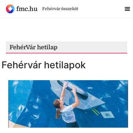
fmc.hu
Fehérvár összeköt
FehérVár hetilap
Fehérvár hetilapok