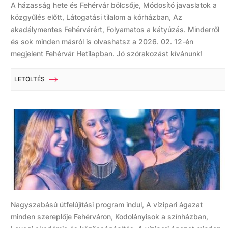
A házasság hete és Fehérvár bölcsője, Módosító javaslatok a
közgyűlés előtt, Látogatási tilalom a kórházban, Az
akadálymentes Fehérvárért, Folyamatos a kátyúzás. Minderről
és sok minden másról is olvashatsz a 2026. 02. 12-én
megjelent Fehérvár Hetilapban. Jó szórakozást kívánunk!
LETÖLTÉS
Nagyszabású útfelújítási program indul, A vízipari ágazat
minden szereplője Fehérváron, Kodolányisok a színházban,