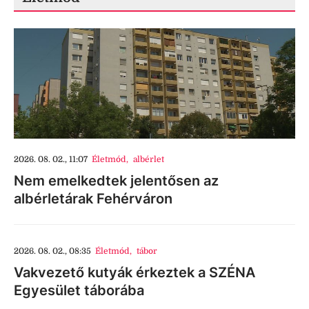
2026. 08. 02., 11:07
Életmód
,
albérlet
Nem emelkedtek jelentősen az
albérletárak Fehérváron
2026. 08. 02., 08:35
Életmód
,
tábor
Vakvezető kutyák érkeztek a SZÉNA
Egyesület táborába