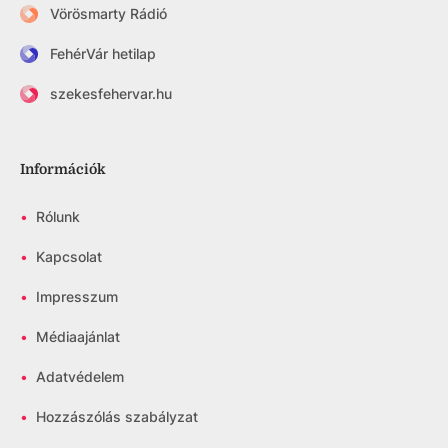
Vörösmarty Rádió
FehérVár hetilap
szekesfehervar.hu
Információk
•
Rólunk
•
Kapcsolat
•
Impresszum
•
Médiaajánlat
•
Adatvédelem
•
Hozzászólás szabályzat