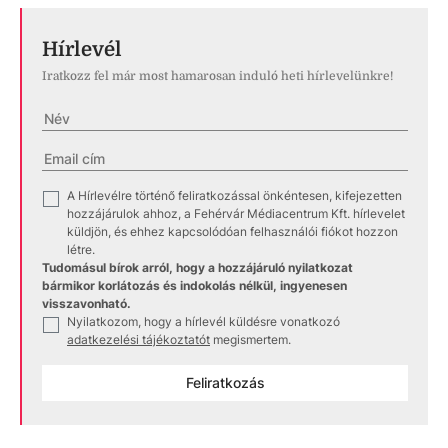
Hírlevél
Iratkozz fel már most hamarosan induló heti hírlevelünkre!
A Hírlevélre történő feliratkozással önkéntesen, kifejezetten
✓
hozzájárulok ahhoz, a Fehérvár Médiacentrum Kft. hírlevelet
küldjön, és ehhez kapcsolódóan felhasználói fiókot hozzon
létre.
Tudomásul bírok arról, hogy a hozzájáruló nyilatkozat
bármikor korlátozás és indokolás nélkül, ingyenesen
visszavonható.
Nyilatkozom, hogy a hírlevél küldésre vonatkozó
✓
adatkezelési tájékoztatót
megismertem.
Feliratkozás