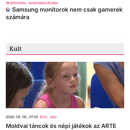
Multimédia
,
számítástechnika
Samsung monitorok nem csak gamerek
számára
Kult
2026. 08. 06., 07:32
Kult
,
tánc
Moldvai táncok és népi játékok az ARTE