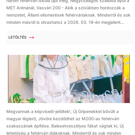
három fehérvári iskola újul meg, Négycsillagos szálloda épül a
MET Arénánál, Vasvári 200 - Akik a szívükben hordozzák a
nemzetet, Állami elismerések fehérváriaknak. Minderről és sok
minden másról is olvashatsz a 2026. 03. 19-én megjelent...
LETÖLTÉS
Megvannak a képviselő-jelöltek!, Új Gripenekkel bővült a
magyar légierő, Jövőre kezdődhet az M200-as fehérvári
szakaszának építése, Balesetveszélyes fákat vágtak ki, Új
lehetőség a fehérvári diákoknak. Minderről és sok minden