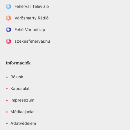
Fehérvár Televízió
Vörösmarty Rádió
FehérVár hetilap
szekesfehervar.hu
Információk
•
Rólunk
•
Kapcsolat
•
Impresszum
•
Médiaajánlat
•
Adatvédelem