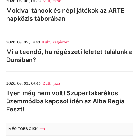
2026. 08. 06., 07:32
Kult
,
tánc
Moldvai táncok és népi játékok az ARTE
napközis táborában
2026. 08. 05., 16:43
Kult
,
régészet
Mi a teendő, ha régészeti leletet találunk a
Dunában?
2026. 08. 05., 07:45
Kult
,
jazz
Ilyen még nem volt! Szupertakarékos
üzemmódba kapcsol idén az Alba Regia
Feszt!
MÉG TÖBB CIKK