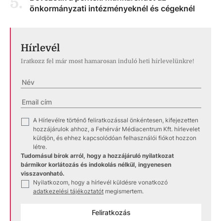
5
.
önkormányzati intézményeknél és cégeknél
Hírlevél
Iratkozz fel már most hamarosan induló heti hírlevelünkre!
A Hírlevélre történő feliratkozással önkéntesen, kifejezetten
✓
hozzájárulok ahhoz, a Fehérvár Médiacentrum Kft. hírlevelet
küldjön, és ehhez kapcsolódóan felhasználói fiókot hozzon
létre.
Tudomásul bírok arról, hogy a hozzájáruló nyilatkozat
bármikor korlátozás és indokolás nélkül, ingyenesen
visszavonható.
Nyilatkozom, hogy a hírlevél küldésre vonatkozó
✓
adatkezelési tájékoztatót
megismertem.
Feliratkozás