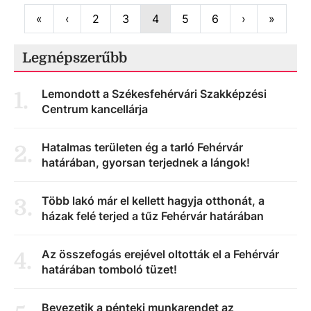
First
Previous
Next
Last
«
‹
2
3
4
5
6
›
»
Legnépszerűbb
Lemondott a Székesfehérvári Szakképzési
1
.
Centrum kancellárja
Hatalmas területen ég a tarló Fehérvár
2
.
határában, gyorsan terjednek a lángok!
Több lakó már el kellett hagyja otthonát, a
3
.
házak felé terjed a tűz Fehérvár határában
Az összefogás erejével oltották el a Fehérvár
4
.
határában tomboló tüzet!
Bevezetik a pénteki munkarendet az