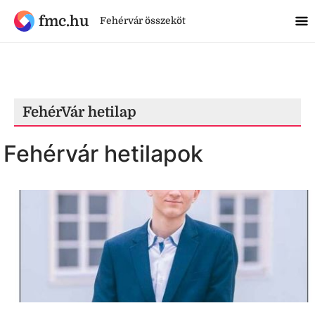
fmc.hu
Fehérvár összeköt
FehérVár hetilap
Fehérvár hetilapok