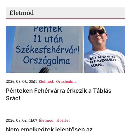
Életmód
2026. 08. 07., 08:11
Életmód
,
Országalma
Pénteken Fehérvárra érkezik a Táblás
Srác!
2026. 08. 02., 11:07
Életmód
,
albérlet
Nem emelkedtek jelentősen az