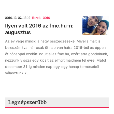
2016. 12. 27., 13:19
Hírek
,
2016
Ilyen volt 2016 az fmc.hu-n:
augusztus
Az év vége mindig a nagy összegzéseké. Mivel a mait is
beleszámítva már csak öt nap van hátra 2016-ból és éppen
öt hónappal ezelőtt indult el az fmc.hu, ezért arra gondoltunk,
nézzünk vissza egy kicsit az elmúlt majdnem fél évre. Mától
december 31-ig minden nap egy-egy hónap terméséből
választunk ki...
Legnépszerűbb