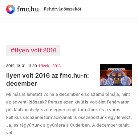
fmc.hu
Fehérvár összeköt
#ilyen volt 2016
2016. 12. 31., 11:30
Hírek
,
2016
Ilyen volt 2016 az fmc.hu-n:
december
Mi más is lehetett volna a december első számú témája, mint
az adventi időszak? Persze ezen kívül is volt élet Fehérváron,
például menhely-szépségversenyt tartottunk és a város
kultikus utcazenei formációjának is összehoztunk egy lemezt.
Ja, és rágyúrtunk a gyúrásra a Cutlerben. A december tehát
val...