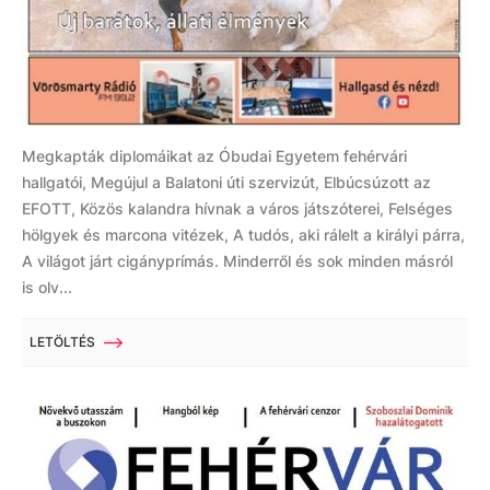
Megkapták diplomáikat az Óbudai Egyetem fehérvári
hallgatói, Megújul a Balatoni úti szervizút, Elbúcsúzott az
EFOTT, Közös kalandra hívnak a város játszóterei, Felséges
hölgyek és marcona vitézek, A tudós, aki rálelt a királyi párra,
A világot járt cigányprímás. Minderről és sok minden másról
is olv...
LETÖLTÉS