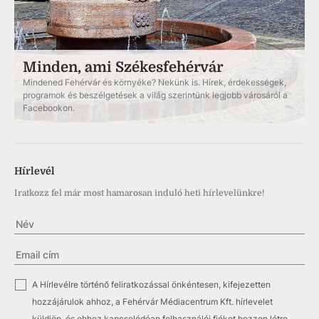
Minden, ami Székesfehérvár
Mindened Fehérvár és környéke? Nekünk is. Hírek, érdekességek,
programok és beszélgetések a világ szerintünk legjobb városáról a
Facebookon.
Hírlevél
Iratkozz fel már most hamarosan induló heti hírlevelünkre!
✓
A Hírlevélre történő feliratkozással önkéntesen, kifejezetten
hozzájárulok ahhoz, a Fehérvár Médiacentrum Kft. hírlevelet
küldjön, és ehhez kapcsolódóan felhasználói fiókot hozzon létre.