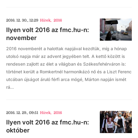
2016. 12. 30., 12:29
Hírek
,
2016
Ilyen volt 2016 az fmc.hu-n:
november
2016 novemberét a halottak napjával kezdtük, míg a hónap
utolsó napja már az advent jegyében telt. A kettő között is
rendesen zajlott az élet a világban és Székesfehérváron is:
történet került a Romkertnél harmonikázó nő és a Liszt Ferenc
utcában újságot áruló férfi arca mögé, Márton napján ismét
rá...
2016. 12. 29., 09:51
Hírek
,
2016
Ilyen volt 2016 az fmc.hu-n:
október