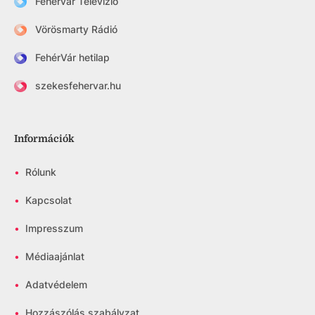
Fehérvár Televízió
Vörösmarty Rádió
FehérVár hetilap
szekesfehervar.hu
Információk
•
Rólunk
•
Kapcsolat
•
Impresszum
•
Médiaajánlat
•
Adatvédelem
•
Hozzászólás szabályzat