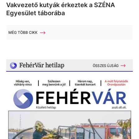
Vakvezető kutyák érkeztek a SZÉNA
Egyesület táborába
MÉG TÖBB CIKK
FehérVár hetilap
ÖSSZES ÚJSÁG