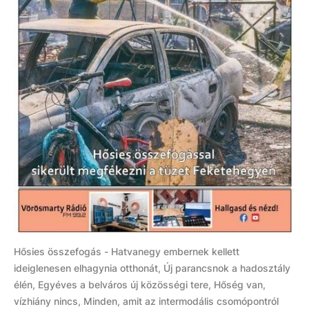
Hősies összefogás - Hatvanegy embernek kellett
ideiglenesen elhagynia otthonát, Új parancsnok a hadosztály
élén, Egyéves a belváros új közösségi tere, Hőség van,
vízhiány nincs, Minden, amit az intermodális csomópontról