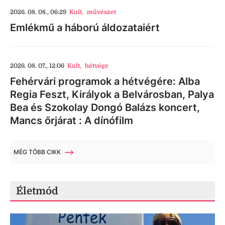
2026. 08. 08., 06:29
Kult
,
művészet
Emlékmű a háború áldozataiért
2026. 08. 07., 12:06
Kult
,
hétvége
Fehérvári programok a hétvégére: Alba
Regia Feszt, Királyok a Belvárosban, Palya
Bea és Szokolay Dongó Balázs koncert,
Mancs őrjárat : A dínófilm
MÉG TÖBB CIKK
Életmód