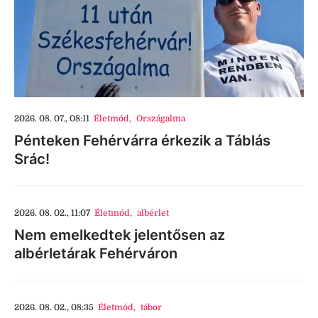
2026. 08. 07., 08:11
Életmód
,
Országalma
Pénteken Fehérvárra érkezik a Táblás
Srác!
2026. 08. 02., 11:07
Életmód
,
albérlet
Nem emelkedtek jelentősen az
albérletárak Fehérváron
2026. 08. 02., 08:35
Életmód
,
tábor