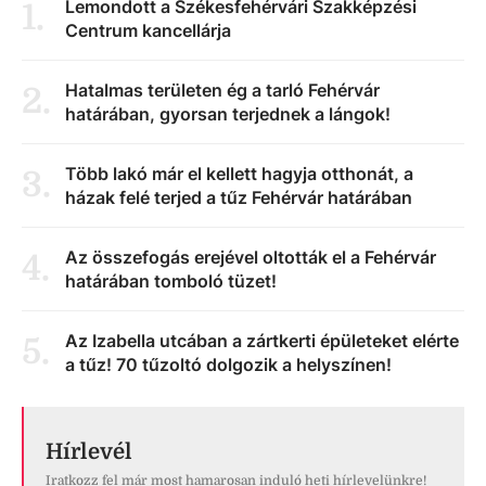
Lemondott a Székesfehérvári Szakképzési
1
.
Centrum kancellárja
Hatalmas területen ég a tarló Fehérvár
2
.
határában, gyorsan terjednek a lángok!
Több lakó már el kellett hagyja otthonát, a
3
.
házak felé terjed a tűz Fehérvár határában
Az összefogás erejével oltották el a Fehérvár
4
.
határában tomboló tüzet!
Az Izabella utcában a zártkerti épületeket elérte
5
.
a tűz! 70 tűzoltó dolgozik a helyszínen!
Hírlevél
Iratkozz fel már most hamarosan induló heti hírlevelünkre!