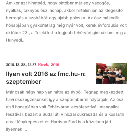
Amikor azt hihetnéd, hogy október már egy vacogós,
nyálkás, taknyos őszi hónap, akkor hirtelen jön az idegesítő
berregés a szobából: egy újabb poloska. Az ősz második
hónapjában gyakorlatilag még nyár volt, kerek évfordulós volt
október 23., a Teleki lett a legjobb fehérvári gimnázium, míg a
Hunyadi...
2016. 12. 28., 12:37
Hírek
,
2016
Ilyen volt 2016 az fmc.hu-n:
szeptember
Már csak négy nap van hátra az évből. Tegnap megkezdett
havi összegzésünket így a szeptemberrel folytatjuk. Az ősz
első hónapjában volt Fehérváron lecsófesztivál, mangalica
fesztivál, bezárt a Budai úti Viniczai cukrászda és a Kossuth
utcai fényképészet és Harrison Ford is a közelben járt.
Ilyennek ...