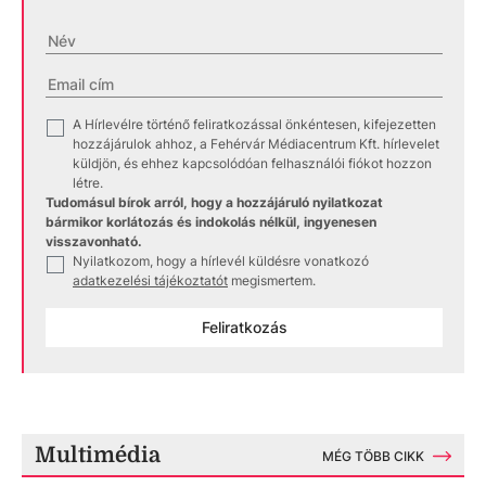
A Hírlevélre történő feliratkozással önkéntesen, kifejezetten
✓
hozzájárulok ahhoz, a Fehérvár Médiacentrum Kft. hírlevelet
küldjön, és ehhez kapcsolódóan felhasználói fiókot hozzon
létre.
Tudomásul bírok arról, hogy a hozzájáruló nyilatkozat
bármikor korlátozás és indokolás nélkül, ingyenesen
visszavonható.
Nyilatkozom, hogy a hírlevél küldésre vonatkozó
✓
adatkezelési tájékoztatót
megismertem.
Feliratkozás
Multimédia
MÉG TÖBB CIKK