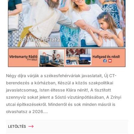
Négy díjra várják a székesfehérváriak javaslatait, Új CT-
berendezés a kórházban, Készül a közös szakpolitikai
javaslatcsomag, Isten éltesse Klára nénit!, A tisztított
szennyvíz sokat jelent a Sóstó vízutánpótlásában, A Zrínyi
utcai építkezésekről. Minderről és sok minden másról is
olvashatsz a 2026....
LETÖLTÉS