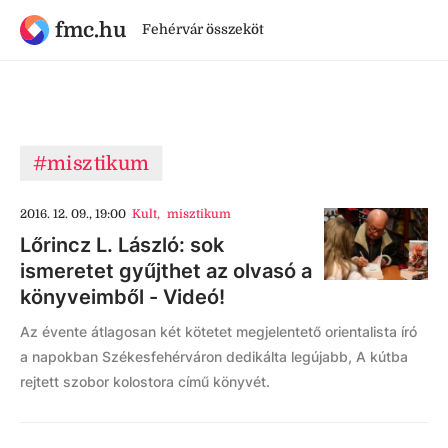
fmc.hu
Fehérvár összeköt
#misztikum
2016. 12. 09., 19:00
Kult
,
misztikum
Lőrincz L. László: sok
ismeretet gyűjthet az olvasó a
könyveimből - Videó!
Az évente átlagosan két kötetet megjelentető orientalista író
a napokban Székesfehérváron dedikálta legújabb, A kútba
rejtett szobor kolostora című könyvét.