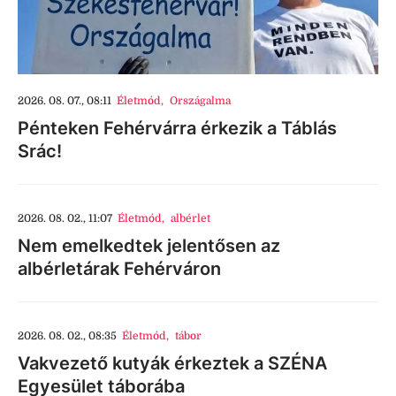
2026. 08. 07., 08:11
Életmód
,
Országalma
Pénteken Fehérvárra érkezik a Táblás
Srác!
2026. 08. 02., 11:07
Életmód
,
albérlet
Nem emelkedtek jelentősen az
albérletárak Fehérváron
2026. 08. 02., 08:35
Életmód
,
tábor
Vakvezető kutyák érkeztek a SZÉNA
Egyesület táborába