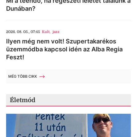
Mi a teendő, ha régészeti leletet találunk a
Dunában?
2026. 08. 05., 07:45
Kult
,
jazz
Ilyen még nem volt! Szupertakarékos
üzemmódba kapcsol idén az Alba Regia
Feszt!
MÉG TÖBB CIKK
Életmód