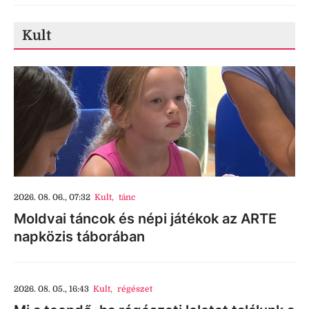
Kult
2026. 08. 06., 07:32
Kult
,
tánc
Moldvai táncok és népi játékok az ARTE
napközis táborában
2026. 08. 05., 16:43
Kult
,
régészet