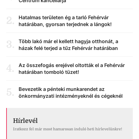
Centrum kancellárja
Hatalmas területen ég a tarló Fehérvár
2
.
határában, gyorsan terjednek a lángok!
Több lakó már el kellett hagyja otthonát, a
3
.
házak felé terjed a tűz Fehérvár határában
Az összefogás erejével oltották el a Fehérvár
4
.
határában tomboló tüzet!
Bevezetik a pénteki munkarendet az
5
.
önkormányzati intézményeknél és cégeknél
Hírlevél
Iratkozz fel már most hamarosan induló heti hírlevelünkre!