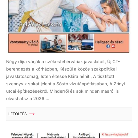
Négy díjra várják a székesfehérváriak javaslatait, Új CT-
berendezés a kórházban, Készül a közös szakpolitikai
javaslatcsomag, Isten éltesse Klára nénit!, A tisztított
szennyvíz sokat jelent a Sóstó vízutánpótlásában, A Zrínyi
utcai építkezésekről. Minderről és sok minden másról is
olvashatsz a 2026....
LETÖLTÉS