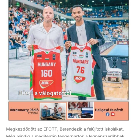
Megkezdődött az EFOTT, Berendezik a felújított iskolákat,
Még mindig a mediterrán tengerpartok a legnépszerűbbek,