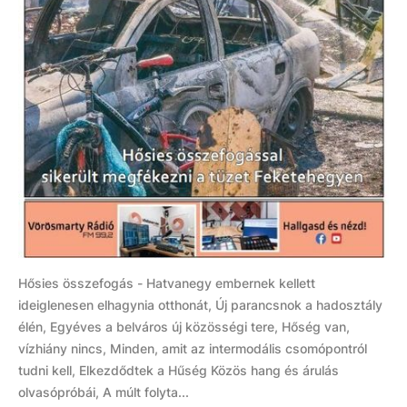
Hősies összefogás - Hatvanegy embernek kellett
ideiglenesen elhagynia otthonát, Új parancsnok a hadosztály
élén, Egyéves a belváros új közösségi tere, Hőség van,
vízhiány nincs, Minden, amit az intermodális csomópontról
tudni kell, Elkezdődtek a Hűség Közös hang és árulás
olvasópróbái, A múlt folyta...