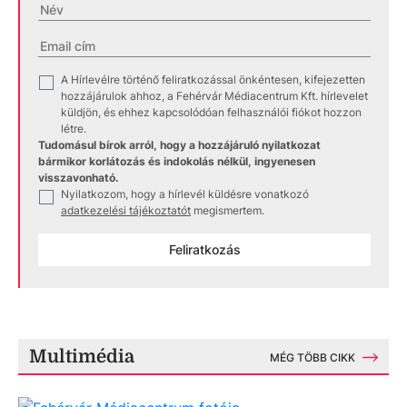
A Hírlevélre történő feliratkozással önkéntesen, kifejezetten
✓
hozzájárulok ahhoz, a Fehérvár Médiacentrum Kft. hírlevelet
küldjön, és ehhez kapcsolódóan felhasználói fiókot hozzon
létre.
Tudomásul bírok arról, hogy a hozzájáruló nyilatkozat
bármikor korlátozás és indokolás nélkül, ingyenesen
visszavonható.
Nyilatkozom, hogy a hírlevél küldésre vonatkozó
✓
adatkezelési tájékoztatót
megismertem.
Feliratkozás
Multimédia
MÉG TÖBB CIKK