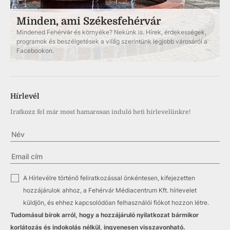
Minden, ami Székesfehérvár
Mindened Fehérvár és környéke? Nekünk is. Hírek, érdekességek,
programok és beszélgetések a világ szerintünk legjobb városáról a
Facebookon.
Hírlevél
Iratkozz fel már most hamarosan induló heti hírlevelünkre!
✓
A Hírlevélre történő feliratkozással önkéntesen, kifejezetten
hozzájárulok ahhoz, a Fehérvár Médiacentrum Kft. hírlevelet
küldjön, és ehhez kapcsolódóan felhasználói fiókot hozzon létre.
Tudomásul bírok arról, hogy a hozzájáruló nyilatkozat bármikor
korlátozás és indokolás nélkül, ingyenesen visszavonható.