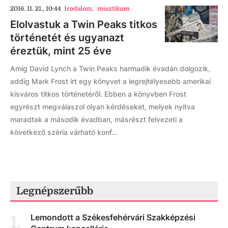
2016. 11. 21., 10:44
Irodalom
,
misztikum
Elolvastuk a Twin Peaks titkos
történetét és ugyanazt
éreztük, mint 25 éve
Amíg David Lynch a Twin Peaks harmadik évadán dolgozik,
addig Mark Frost írt egy könyvet a legrejtélyesebb amerikai
kisváros titkos történetéről. Ebben a könyvben Frost
egyrészt megválaszol olyan kérdéseket, melyek nyitva
maradtak a második évadban, másrészt felvezeti a
következő széria várható konf...
Legnépszerűbb
Lemondott a Székesfehérvári Szakképzési
1
.