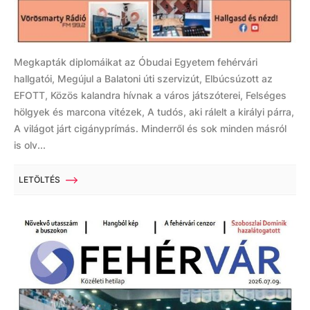
Megkapták diplomáikat az Óbudai Egyetem fehérvári
hallgatói, Megújul a Balatoni úti szervizút, Elbúcsúzott az
EFOTT, Közös kalandra hívnak a város játszóterei, Felséges
hölgyek és marcona vitézek, A tudós, aki rálelt a királyi párra,
A világot járt cigányprímás. Minderről és sok minden másról
is olv...
LETÖLTÉS