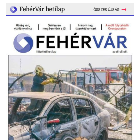
FehérVár hetilap
ÖSSZES ÚJSÁG