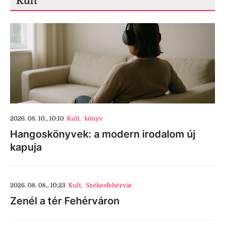
Kult
2026. 08. 10., 10:10
Kult
,
könyv
Hangoskönyvek: a modern irodalom új
kapuja
2026. 08. 08., 10:23
Kult
,
Székesfehérvár
Zenél a tér Fehérváron