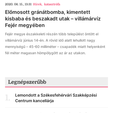
2020. 06. 15., 13:31
Hírek
,
katasztrófa
Előmosott gránátbomba, kimentett
kisbaba és beszakadt utak – villámárvíz
Fejér megyében
Fejér megye északkeleti részén több települést öntött el
villámárvíz június 14-én. A rövid idő alatt lehullott nagy
mennyiségű – 45-60 milliméter – csapadék miatt helyenként
fél méter magasan hömpölygött az ár az utakon.
Legnépszerűbb
Lemondott a Székesfehérvári Szakképzési
1
.
Centrum kancellárja