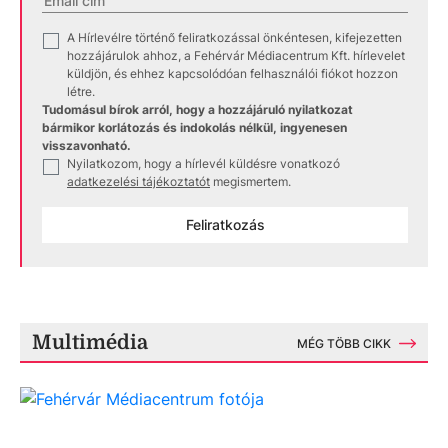
A Hírlevélre történő feliratkozással önkéntesen, kifejezetten
✓
hozzájárulok ahhoz, a Fehérvár Médiacentrum Kft. hírlevelet
küldjön, és ehhez kapcsolódóan felhasználói fiókot hozzon
létre.
Tudomásul bírok arról, hogy a hozzájáruló nyilatkozat
bármikor korlátozás és indokolás nélkül, ingyenesen
visszavonható.
Nyilatkozom, hogy a hírlevél küldésre vonatkozó
✓
adatkezelési tájékoztatót
megismertem.
Feliratkozás
Multimédia
MÉG TÖBB CIKK