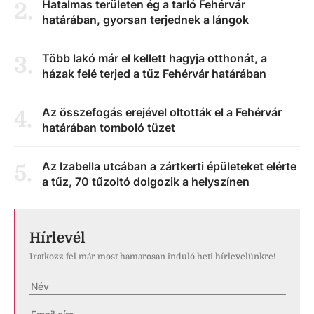
Hatalmas területen ég a tarló Fehérvár
2
.
határában, gyorsan terjednek a lángok
Több lakó már el kellett hagyja otthonát, a
3
.
házak felé terjed a tűz Fehérvár határában
Az összefogás erejével oltották el a Fehérvár
4
.
határában tomboló tüzet
Az Izabella utcában a zártkerti épületeket elérte
5
.
a tűz, 70 tűzoltó dolgozik a helyszínen
Hírlevél
Iratkozz fel már most hamarosan induló heti hírlevelünkre!