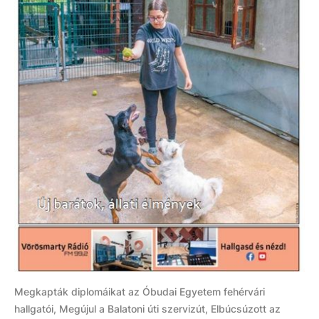
Megkapták diplomáikat az Óbudai Egyetem fehérvári
hallgatói, Megújul a Balatoni úti szervizút, Elbúcsúzott az