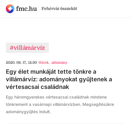
fmc.hu
Fehérvár összeköt
#villámárvíz
2020. 06. 17., 12:30
Hírek
,
adomány
Egy élet munkáját tette tönkre a
villámárvíz: adományokat gyűjtenek a
vértesacsai családnak
Egy háromgyerekes vértesacsai családnak mindene
tönkrement a vasárnapi villámárvízben. Megsegítésükre
adománygyűjtés indult.