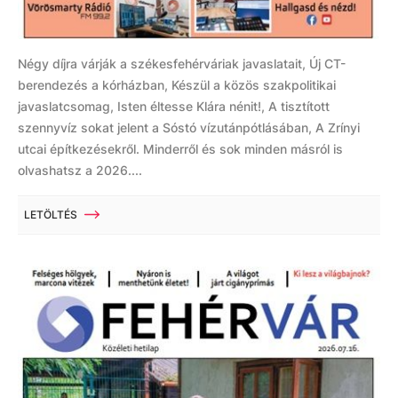
Négy díjra várják a székesfehérváriak javaslatait, Új CT-
berendezés a kórházban, Készül a közös szakpolitikai
javaslatcsomag, Isten éltesse Klára nénit!, A tisztított
szennyvíz sokat jelent a Sóstó vízutánpótlásában, A Zrínyi
utcai építkezésekről. Minderről és sok minden másról is
olvashatsz a 2026....
LETÖLTÉS