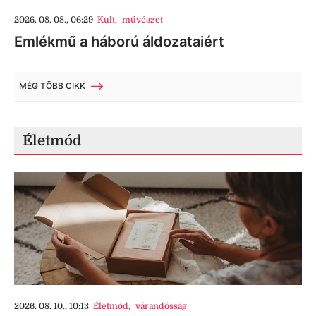
2026. 08. 08., 06:29
Kult
,
művészet
Emlékmű a háború áldozataiért
MÉG TÖBB CIKK
Életmód
2026. 08. 10., 10:13
Életmód
,
várandósság