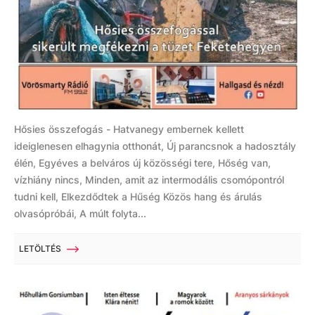
Hősies összefogás - Hatvanegy embernek kellett
ideiglenesen elhagynia otthonát, Új parancsnok a hadosztály
élén, Egyéves a belváros új közösségi tere, Hőség van,
vízhiány nincs, Minden, amit az intermodális csomópontról
tudni kell, Elkezdődtek a Hűség Közös hang és árulás
olvasópróbái, A múlt folyta...
LETÖLTÉS