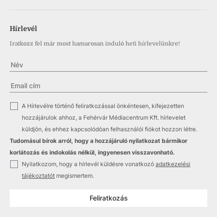
Hírlevél
Iratkozz fel már most hamarosan induló heti hírlevelünkre!
✓
A Hírlevélre történő feliratkozással önkéntesen, kifejezetten
hozzájárulok ahhoz, a Fehérvár Médiacentrum Kft. hírlevelet
küldjön, és ehhez kapcsolódóan felhasználói fiókot hozzon létre.
Tudomásul bírok arról, hogy a hozzájáruló nyilatkozat bármikor
korlátozás és indokolás nélkül, ingyenesen visszavonható.
✓
Nyilatkozom, hogy a hírlevél küldésre vonatkozó
adatkezelési
tájékoztatót
megismertem.
Feliratkozás