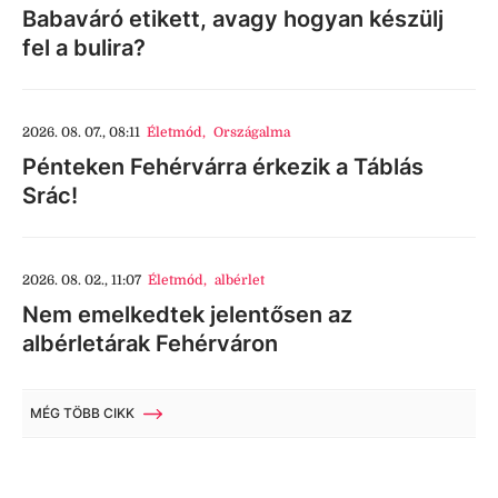
Babaváró etikett, avagy hogyan készülj
fel a bulira?
2026. 08. 07., 08:11
Életmód
,
Országalma
Pénteken Fehérvárra érkezik a Táblás
Srác!
2026. 08. 02., 11:07
Életmód
,
albérlet
Nem emelkedtek jelentősen az
albérletárak Fehérváron
MÉG TÖBB CIKK