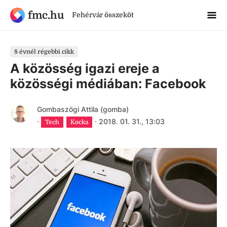
fmc.hu
Fehérvár összeköt
8 évnél régebbi cikk
A közösség igazi ereje a
közösségi médiában: Facebook
Gombaszögi Attila (gomba)
·
·
2018. 01. 31., 13:03
Tech
Kocka