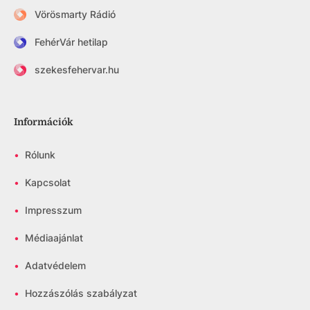
Vörösmarty Rádió
FehérVár hetilap
szekesfehervar.hu
Információk
•
Rólunk
•
Kapcsolat
•
Impresszum
•
Médiaajánlat
•
Adatvédelem
•
Hozzászólás szabályzat