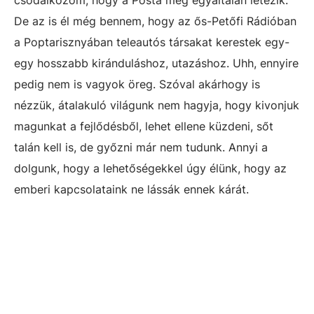
csodálkozom, hogy a Posta még egyáltalán létezik.
De az is él még bennem, hogy az ős-Petőfi Rádióban
a Poptarisznyában teleautós társakat kerestek egy-
egy hosszabb kiránduláshoz, utazáshoz. Uhh, ennyire
pedig nem is vagyok öreg. Szóval akárhogy is
nézzük, átalakuló világunk nem hagyja, hogy kivonjuk
magunkat a fejlődésből, lehet ellene küzdeni, sőt
talán kell is, de győzni már nem tudunk. Annyi a
dolgunk, hogy a lehetőségekkel úgy élünk, hogy az
emberi kapcsolataink ne lássák ennek kárát.