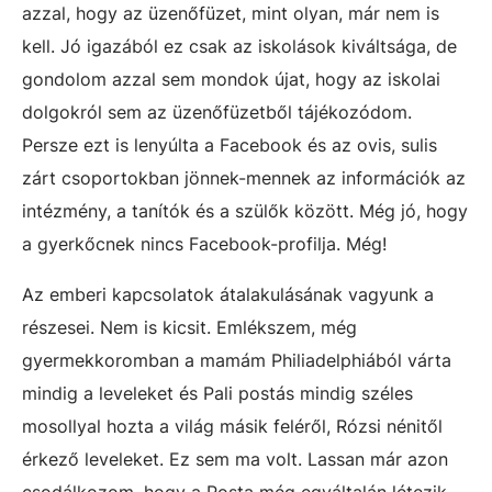
azzal, hogy az üzenőfüzet, mint olyan, már nem is
kell. Jó igazából ez csak az iskolások kiváltsága, de
gondolom azzal sem mondok újat, hogy az iskolai
dolgokról sem az üzenőfüzetből tájékozódom.
Persze ezt is lenyúlta a Facebook és az ovis, sulis
zárt csoportokban jönnek-mennek az információk az
intézmény, a tanítók és a szülők között. Még jó, hogy
a gyerkőcnek nincs Facebook-profilja. Még!
Az emberi kapcsolatok átalakulásának vagyunk a
részesei. Nem is kicsit. Emlékszem, még
gyermekkoromban a mamám Philiadelphiából várta
mindig a leveleket és Pali postás mindig széles
mosollyal hozta a világ másik feléről, Rózsi nénitől
érkező leveleket. Ez sem ma volt. Lassan már azon