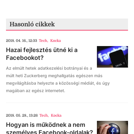
Hasonló cikkek
2018. 04. 16., 12:33
Tech
,
Kocka
Hazai fejlesztés ütné ki a
Facebookot?
Az elmúlt hetek adatkezelési botrányai és a
múlt heti Zuckerberg meghallgatás egészen más
megvilágításba helyezte a közösségi médiát, és úgy
magában az egész internetet.
2018. 05. 28., 13:26
Tech
,
Kocka
Hogyan is működnek a nem
személyes Facebook-oldalak?