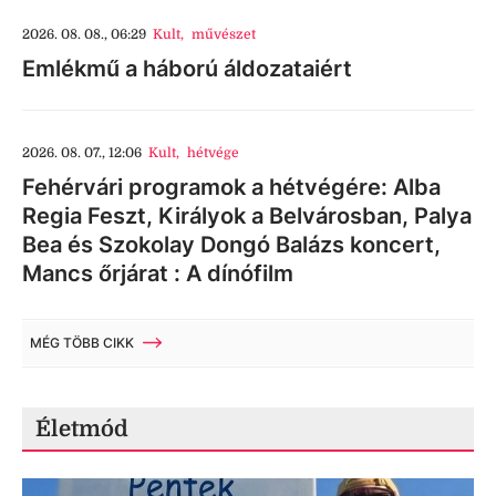
2026. 08. 08., 06:29
Kult
,
művészet
Emlékmű a háború áldozataiért
2026. 08. 07., 12:06
Kult
,
hétvége
Fehérvári programok a hétvégére: Alba
Regia Feszt, Királyok a Belvárosban, Palya
Bea és Szokolay Dongó Balázs koncert,
Mancs őrjárat : A dínófilm
MÉG TÖBB CIKK
Életmód