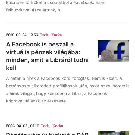
különben törli őket a csoportból a Facebook. Ezen
felbuzdulva utánajártunk, h...
2019. 06. 24., 12:56
Tech
,
Kocka
A Facebook is beszáll a
virtuális pénzek világába:
minden, amit a Libráról tudni
kell
A héten a hírek a Facebook körül forogtak. Nem is kicsit. A
botrányosra sikeredett profiltiltások után, most azzal pörgetik
a hírek világát, hogy küszöbön a Libra, a Facebook
kriptovalutájának az érkezése.
2026. 03. 05., 07:10
Tech
,
Kocka