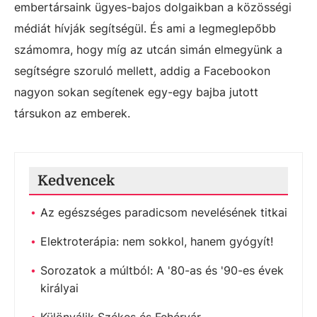
embertársaink ügyes-bajos dolgaikban a közösségi
médiát hívják segítségül. És ami a legmeglepőbb
számomra, hogy míg az utcán simán elmegyünk a
segítségre szoruló mellett, addig a Facebookon
nagyon sokan segítenek egy-egy bajba jutott
társukon az emberek.
Kedvencek
Az egészséges paradicsom nevelésének titkai
Elektroterápia: nem sokkol, hanem gyógyít!
Sorozatok a múltból: A '80-as és '90-es évek
királyai
Különválik Székes és Fehérvár