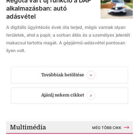
Régóta várt új funkció a DÁP
alkalmazásban: autó
adásvétel
A digitális ügyintézés évek óta terjed, mégis vannak olyan
területek, ahol a papír, a sorban állás és a személyes jelenlét
makacsul tartotta magát. A gépjármű-adásvétel pontosan
ilyen volt.
Továbbiak betöltése
Ajánlj nekem cikket
Multimédia
MÉG TÖBB CIKK