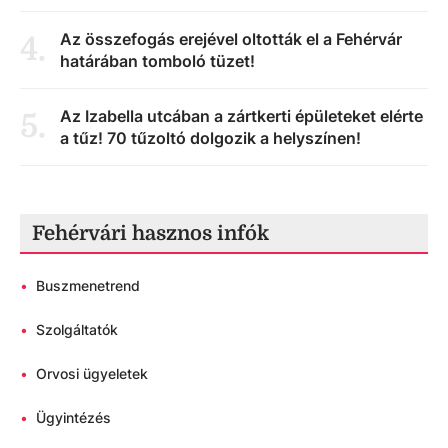
Az összefogás erejével oltották el a Fehérvár
4
.
határában tomboló tüzet!
Az Izabella utcában a zártkerti épületeket elérte
5
.
a tűz! 70 tűzoltó dolgozik a helyszínen!
Fehérvári hasznos infók
•
Buszmenetrend
•
Szolgáltatók
•
Orvosi ügyeletek
•
Ügyintézés