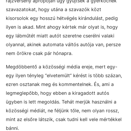
rajzverseny apropóján úgy gyűjtsek a gyerkőcnek
szavazatokat, hogy utána a szavazók közt
kisorsolok egy hosszú hétvégés kirándulást, pedig
ilyen is akad. Mint ahogy kértek már olyat is, hogy
egy lábműtét miatt autót szeretne cserélni valaki
olyannal, akinek automata váltós autója van, persze
nem örökre csak pár hónapra.
Megdöbbentő a közösségi média ereje, mert egy-
egy ilyen tényleg “elvetemült” kérést is több százan,
ezren osztanak meg és kommentelnek. És, ami a
legmeglepőbb, hogy ebben a kiragadott autós
ügyben is lett megoldás. Tehát merjük használni a
közösségi médiát, ne féljünk tőle, nem olyan rossz,
mint az elsőre látszik, csak tudni kell vele mértékkel
bánni.