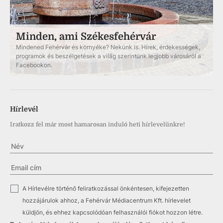
Minden, ami Székesfehérvár
Mindened Fehérvár és környéke? Nekünk is. Hírek, érdekességek,
programok és beszélgetések a világ szerintünk legjobb városáról a
Facebookon.
Hírlevél
Iratkozz fel már most hamarosan induló heti hírlevelünkre!
✓
A Hírlevélre történő feliratkozással önkéntesen, kifejezetten
hozzájárulok ahhoz, a Fehérvár Médiacentrum Kft. hírlevelet
küldjön, és ehhez kapcsolódóan felhasználói fiókot hozzon létre.