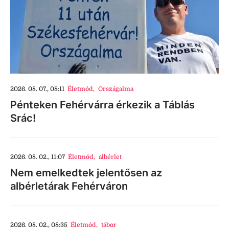
2026. 08. 07., 08:11
Életmód
,
Országalma
Pénteken Fehérvárra érkezik a Táblás
Srác!
2026. 08. 02., 11:07
Életmód
,
albérlet
Nem emelkedtek jelentősen az
albérletárak Fehérváron
2026. 08. 02., 08:35
Életmód
,
tábor