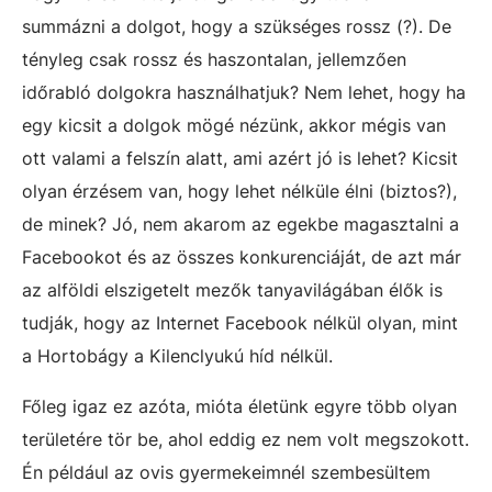
summázni a dolgot, hogy a szükséges rossz (?). De
tényleg csak rossz és haszontalan, jellemzően
időrabló dolgokra használhatjuk? Nem lehet, hogy ha
egy kicsit a dolgok mögé nézünk, akkor mégis van
ott valami a felszín alatt, ami azért jó is lehet? Kicsit
olyan érzésem van, hogy lehet nélküle élni (biztos?),
de minek? Jó, nem akarom az egekbe magasztalni a
Facebookot és az összes konkurenciáját, de azt már
az alföldi elszigetelt mezők tanyavilágában élők is
tudják, hogy az Internet Facebook nélkül olyan, mint
a Hortobágy a Kilenclyukú híd nélkül.
Főleg igaz ez azóta, mióta életünk egyre több olyan
területére tör be, ahol eddig ez nem volt megszokott.
Én például az ovis gyermekeimnél szembesültem