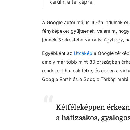
kerülni a térképre!
A Google autói május 16-án indulnak el
fényképeket gyűjtsenek, valamint, hogy a
jönnek Székesfehérvárra is, úgyhogy, h
Egyébként az
Utcakép
a Google térképs
amely már több mint 80 országban érhet
rendszert hoznak létre, és ebben a virt
Google Earth és a Google Térkép mobil 
Kétféleképpen érkezn
a hátizsákos, gyalog