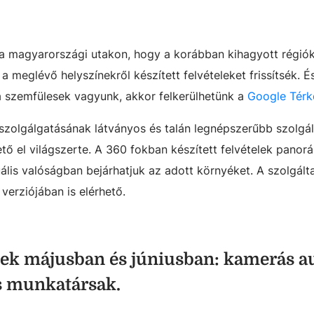
 a magyarországi utakon, hogy a korábban kihagyott régiók
 meglévő helyszínekről készített felvételeket frissítsék. És
a szemfülesek vagyunk, akkor felkerülhetünk a
Google Térk
zolgálgatásának látványos és talán legnépszerűbb szolgál
ő el világszerte. A 360 fokban készített felvételek pano
uális valóságban bejárhatjuk az adott környéket. A szolgált
verziójában is elérhető.
ek májusban és júniusban: kamerás a
os munkatársak.