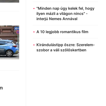
"Minden nap úgy kelek fel, hogy
ilyen mázli a világon nincs" -
interjú Nemes Annával
A 10 legjobb romantikus film
Kirándulástipp őszre: Szerelem-
szobor a váli szőlőskertben
em