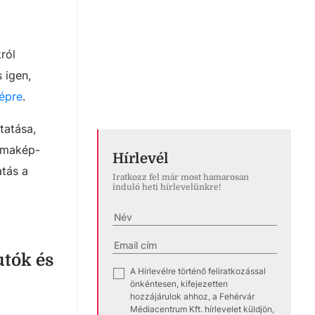
ról
 igen,
épre
.
tatása,
rámakép-
Hírlevél
atás a
Iratkozz fel már most hamarosan
induló heti hírlevelünkre!
utók és
A Hírlevélre történő feliratkozással
✓
önkéntesen, kifejezetten
hozzájárulok ahhoz, a Fehérvár
Médiacentrum Kft. hírlevelet küldjön,