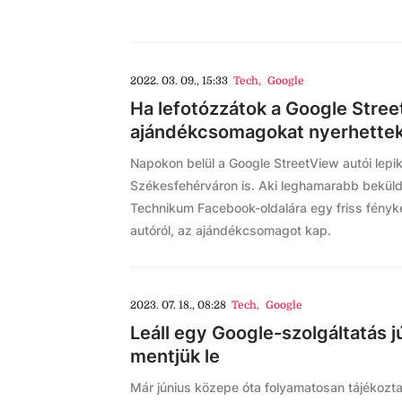
2022. 03. 09., 15:33
Tech
,
Google
Ha lefotózzátok a Google Stree
ajándékcsomagokat nyerhette
Napokon belül a Google StreetView autói lepi
Székesfehérváron is. Aki leghamarabb bekül
Technikum Facebook-oldalára egy friss fényké
autóról, az ajándékcsomagot kap.
2023. 07. 18., 08:28
Tech
,
Google
Leáll egy Google-szolgáltatás j
mentjük le
Már június közepe óta folyamatosan tájékoztat