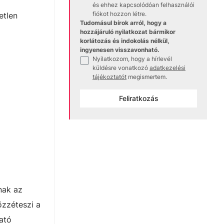
és ehhez kapcsolódóan felhasználói
fiókot hozzon létre.
etlen
Tudomásul bírok arról, hogy a
hozzájáruló nyilatkozat bármikor
korlátozás és indokolás nélkül,
ingyenesen visszavonható.
Nyilatkozom, hogy a hírlevél
✓
küldésre vonatkozó
adatkezelési
tájékoztatót
megismertem.
Feliratkozás
nak az
özzéteszi a
ató