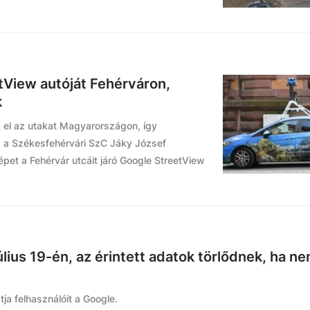
tView autóját Fehérváron,
k
k el az utakat Magyarországon, így
d a Székesfehérvári SzC Jáky József
pet a Fehérvár utcáit járó Google StreetView
úlius 19-én, az érintett adatok törlődnek, ha n
ja felhasználóit a Google.