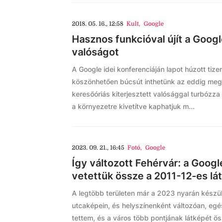
2018. 05. 16., 12:58
Kult
,
Google
Hasznos funkcióval újít a Googl
valóságot
A Google idei konferenciáján lapot húzott tizen
köszönhetően búcsút inthetünk az eddig meg
keresőóriás kiterjesztett valósággal turbózza
a környezetre kivetítve kaphatjuk m...
2023. 09. 21., 16:45
Fotó
,
Google
Így változott Fehérvár: a Googl
vetettük össze a 2011-12-es lá
A legtöbb területen már a 2023 nyarán készül
utcaképein, és helyszínenként változóan, eg
tettem, és a város több pontjának látképét ös