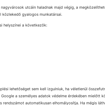
 nagyvárosok utcáin haladnak majd végig, a megközelíthet
al közlekedő gyalogos munkatársai.
si helyszínei a következők:
lési lehetőséget sem kell izgulniuk, ha véletlenül összefut
 a Google a személyes adatok védelme érdekében mielőtt k
és rendszámot automatikusan elhomályosítja. Ha mégis láth