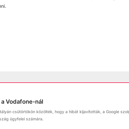
ni.
i a Vodafone-nál
lyán csütörtökön közölték, hogy a hibát kijavították, a Google szol
szág ügyfelei számára.