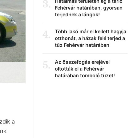
Hatalmas területen ég a tarló
3
.
Fehérvár határában, gyorsan
terjednek a lángok!
Több lakó már el kellett hagyja
4
.
otthonát, a házak felé terjed a
tűz Fehérvár határában
Az összefogás erejével
5
.
oltották el a Fehérvár
határában tomboló tüzet!
zdik a
énk