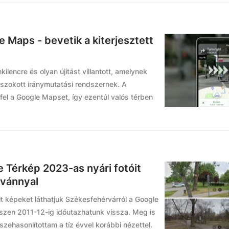
e Maps - bevetik a kiterjesztett
kilencre és olyan újítást villantott, amelynek
szokott iránymutatási rendszernek. A
 fel a Google Mapset, így ezentúl valós térben
e Térkép 2023-as nyári fotóit
tvánnyal
t képeket láthatjuk Székesfehérvárról a Google
észen 2011-12-ig időutazhatunk vissza. Meg is
szehasonlítottam a tíz évvel korábbi nézettel.