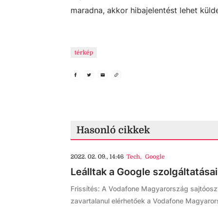
maradna, akkor hibajelentést lehet külde
térkép
Hasonló cikkek
2022. 02. 09., 14:46
Tech
,
Google
Leálltak a Google szolgáltatása
Frissítés: A Vodafone Magyarország sajtóosztá
zavartalanul elérhetőek a Vodafone Magyaror