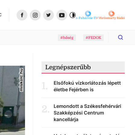
C
Fehérvár-TV
Vörösmarty Rádió
#hőség
#FEDOK
Legnépszerűbb
miskolc.hu
Elsőfokú vízkorlátozás lépett
1
.
életbe Fejérben is
Lemondott a Székesfehérvári
2
.
Szakképzési Centrum
kancellárja