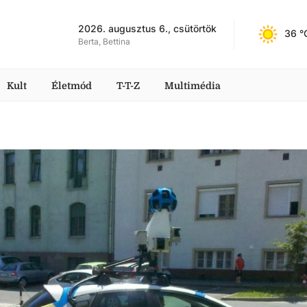
2026. augusztus 6., csütörtök
36
 °
Berta, Bettina
Kult
Életmód
T-T-Z
Multimédia