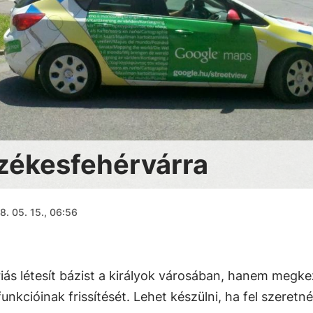
zékesfehérvárra
8. 05. 15., 06:56
iás létesít bázist a királyok városában, hanem megke
nkcióinak frissítését. Lehet készülni, ha fel szeretn