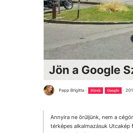
Jön a Google S
Papp Brigitta
·
·
201
Hírek
Google
Annyira ne örüljünk, nem a cégór
térképes alkalmazásuk Utcakép fu