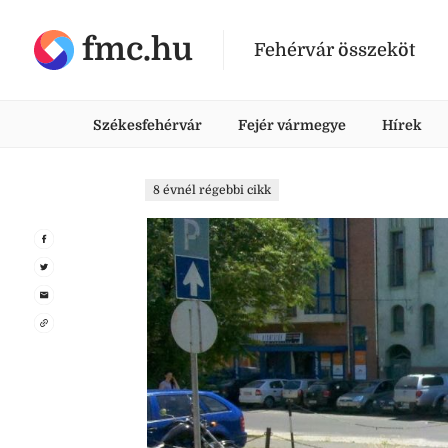
fmc.hu
Fehérvár összeköt
Székesfehérvár
Fejér vármegye
Hírek
8 évnél régebbi cikk