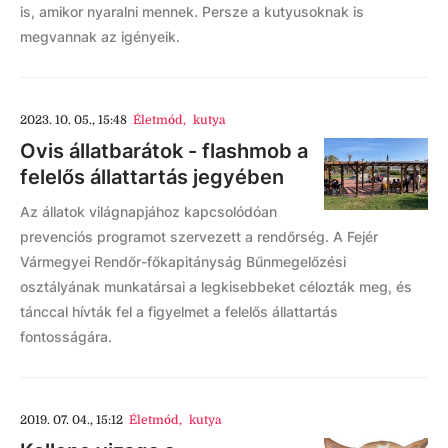
is, amikor nyaralni mennek. Persze a kutyusoknak is
megvannak az igényeik.
2023. 10. 05., 15:48
Életmód
,
kutya
Ovis állatbarátok - flashmob a
felelős állattartás jegyében
Az állatok világnapjához kapcsolódóan
prevenciós programot szervezett a rendőrség. A Fejér
Vármegyei Rendőr-főkapitányság Bűnmegelőzési
osztályának munkatársai a legkisebbeket célozták meg, és
tánccal hívták fel a figyelmet a felelős állattartás
fontosságára.
2019. 07. 04., 15:12
Életmód
,
kutya