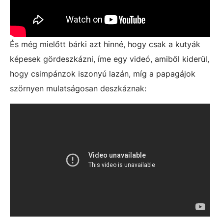
És még mielőtt bárki azt hinné, hogy csak a kutyák
képesek gördeszkázni, íme egy videó, amiből kiderül,
hogy csimpánzok iszonyú lazán, míg a papagájok
szörnyen mulatságosan deszkáznak: