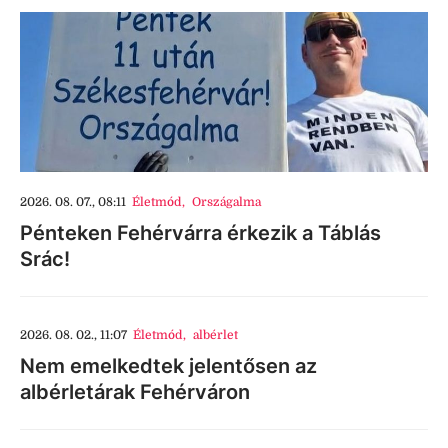
2026. 08. 07., 08:11
Életmód
,
Országalma
Pénteken Fehérvárra érkezik a Táblás
Srác!
2026. 08. 02., 11:07
Életmód
,
albérlet
Nem emelkedtek jelentősen az
albérletárak Fehérváron