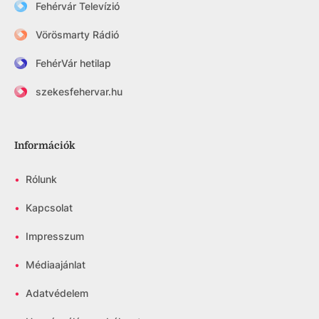
Fehérvár Televízió
Vörösmarty Rádió
FehérVár hetilap
szekesfehervar.hu
Információk
•
Rólunk
•
Kapcsolat
•
Impresszum
•
Médiaajánlat
•
Adatvédelem