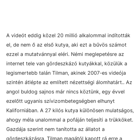
A videót eddig közel 20 millió alkalommal indították
el, de nem ő az első kutya, aki ezt a bűvös számot
ezzel a mutatvánnyal eléri. Némi meglepetésre az
internet tele van gördeszkázó kutyákkal, közülük a
legismertebb talán Tilman, akinek 2007-es videója
szintén átlépte az említett nézettségi álomhatárt.. Az
angol buldog sajnos már nincs köztünk, egy évvel
ezelőtt ugyanis szívizombetegségben elhunyt
Kaliforniában. A 27 kilós kutya különösen mulatságos,
ahogy méla unalommal a pofáján teljesíti a trükköket.
Gazdája szerint nem tanította az állatot a
gördeszkázásra, Tilman magától kapott rá erre a