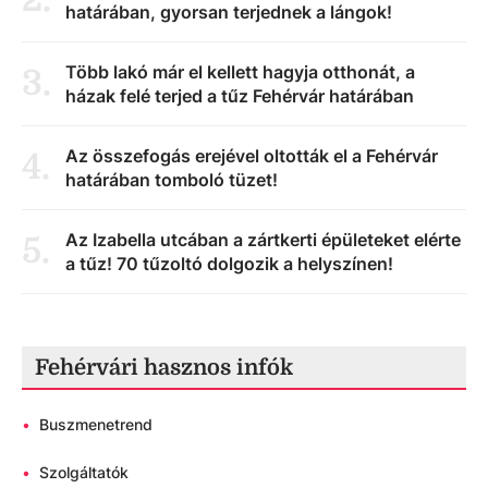
határában, gyorsan terjednek a lángok!
Több lakó már el kellett hagyja otthonát, a
3
.
házak felé terjed a tűz Fehérvár határában
Az összefogás erejével oltották el a Fehérvár
4
.
határában tomboló tüzet!
Az Izabella utcában a zártkerti épületeket elérte
5
.
a tűz! 70 tűzoltó dolgozik a helyszínen!
Fehérvári hasznos infók
•
Buszmenetrend
•
Szolgáltatók