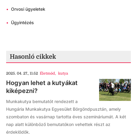
•
Orvosi ügyeletek
•
Ügyintézés
Hasonló cikkek
2025. 04. 27., 11:52
Életmód
,
kutya
Hogyan lehet a kutyákat
kiképezni?
Munkakutya bemutatót rendezett a
Hungária Munkakutya Egyesület Börgöndpusztán, amely
szombaton és vasárnap tartotta éves szemináriumát. A két
nap alatt különböző bemutatókon vehettek részt az
érdeklődők.