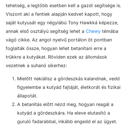
tehetség, a legtöbb esetben kell a gazdi segítsége is.
Viszont aki a fentiek alapján kedvet kapott, hogy
saját kutyusát egy négylábú Tony Hawkká képezze,
annak első osztályú segítség lehet a
Chewy
témába
vágó cikke. Az angol nyelvű portálon öt pontban
foglalták össze, hogyan lehet betanítani erre a
trükkre a kutyákat. Röviden ezek az állomások
vezetnek a suhanó sikerhez:
Mielőtt nekiállsz a gördeszkás kalandnak, vedd
figyelembe a kutyád fajtáját, életkorát és fizikai
állapotát.
A betanítás előtt nézd meg, hogyan reagál a
kutyád a gördeszkára. Ha eleve elutasító a
guruló fadarabbal, inkább engedd el az ügyet.