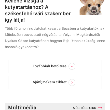
Kellene vizsga a
kutyatartáshoz? A
székesfehérvári szakember
így látja!
Több fórumon indulatokat kavart a Bécsben a kutyatartóknak
kötelezően bevezetett négyórás tanfolyam. Megkérdeztük
Nyakas Gábor kutyatrénert hogyan látja: itthon szükség lenne
hasonló gyakorlatra?
Továbbiak betöltése
Ajánlj nekem cikket
Multimédia
MÉG TÖBB CIKK