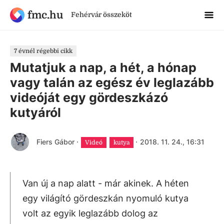
fmc.hu
Fehérvár összeköt
7 évnél régebbi cikk
Mutatjuk a nap, a hét, a hónap
vagy talán az egész év leglazább
videóját egy gördeszkázó
kutyáról
Fiers Gábor
·
·
2018. 11. 24., 16:31
Videó
kutya
Van új a nap alatt - már akinek. A héten
egy világító gördeszkán nyomuló kutya
volt az egyik leglazább dolog az