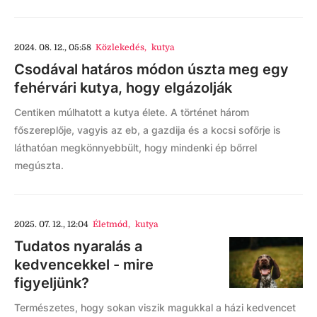
2024. 08. 12., 05:58
Közlekedés
,
kutya
Csodával határos módon úszta meg egy
fehérvári kutya, hogy elgázolják
Centiken múlhatott a kutya élete. A történet három
főszereplője, vagyis az eb, a gazdija és a kocsi sofőrje is
láthatóan megkönnyebbült, hogy mindenki ép bőrrel
megúszta.
2025. 07. 12., 12:04
Életmód
,
kutya
Tudatos nyaralás a
kedvencekkel - mire
figyeljünk?
Természetes, hogy sokan viszik magukkal a házi kedvencet