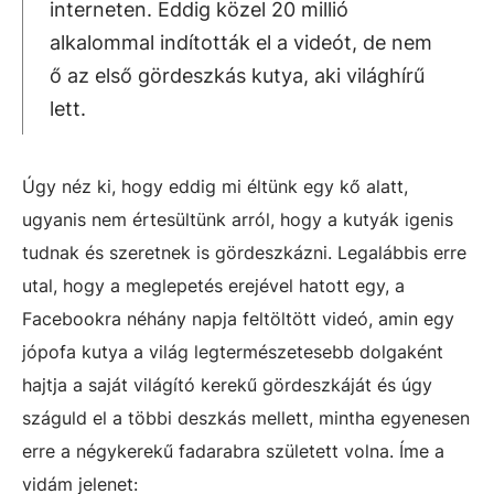
interneten. Eddig közel 20 millió
alkalommal indították el a videót, de nem
ő az első gördeszkás kutya, aki világhírű
lett.
Úgy néz ki, hogy eddig mi éltünk egy kő alatt,
ugyanis nem értesültünk arról, hogy a kutyák igenis
tudnak és szeretnek is gördeszkázni. Legalábbis erre
utal, hogy a meglepetés erejével hatott egy, a
Facebookra néhány napja feltöltött videó, amin egy
jópofa kutya a világ legtermészetesebb dolgaként
hajtja a saját világító kerekű gördeszkáját és úgy
száguld el a többi deszkás mellett, mintha egyenesen
erre a négykerekű fadarabra született volna. Íme a
vidám jelenet: