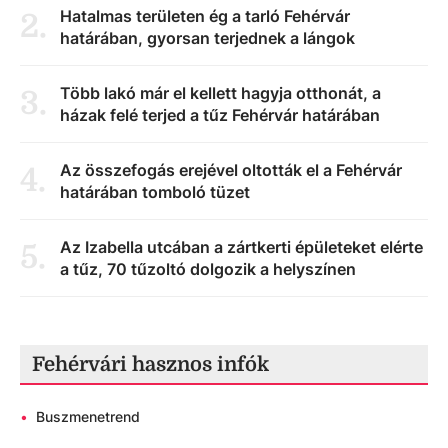
Hatalmas területen ég a tarló Fehérvár
2
.
határában, gyorsan terjednek a lángok
Több lakó már el kellett hagyja otthonát, a
3
.
házak felé terjed a tűz Fehérvár határában
Az összefogás erejével oltották el a Fehérvár
4
.
határában tomboló tüzet
Az Izabella utcában a zártkerti épületeket elérte
5
.
a tűz, 70 tűzoltó dolgozik a helyszínen
Fehérvári hasznos infók
•
Buszmenetrend