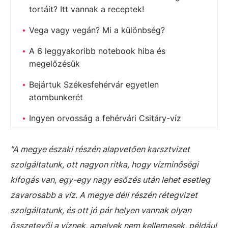
tortáit? Itt vannak a receptek!
Vega vagy vegán? Mi a különbség?
A 6 leggyakoribb notebook hiba és
megelőzésük
Bejártuk Székesfehérvár egyetlen
atombunkerét
Ingyen orvosság a fehérvári Csitáry-víz
"A megye északi részén alapvetően karsztvizet
szolgáltatunk, ott nagyon ritka, hogy vízminőségi
kifogás van, egy-egy nagy esőzés után lehet esetleg
zavarosabb a víz. A megye déli részén rétegvizet
szolgáltatunk, és ott jó pár helyen vannak olyan
összetevői a víznek, amelyek nem kellemesek, például