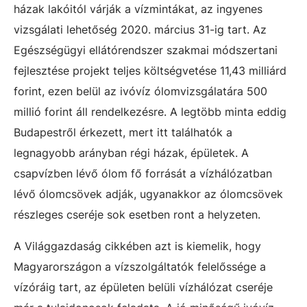
házak lakóitól várják a vízmintákat, az ingyenes
vizsgálati lehetőség 2020. március 31-ig tart. Az
Egészségügyi ellátórendszer szakmai módszertani
fejlesztése projekt teljes költségvetése 11,43 milliárd
forint, ezen belül az ivóvíz ólomvizsgálatára 500
millió forint áll rendelkezésre. A legtöbb minta eddig
Budapestről érkezett, mert itt találhatók a
legnagyobb arányban régi házak, épületek. A
csapvízben lévő ólom fő forrását a vízhálózatban
lévő ólomcsövek adják, ugyanakkor az ólomcsövek
részleges cseréje sok esetben ront a helyzeten.
A Világgazdaság cikkében azt is kiemelik, hogy
Magyarországon a vízszolgáltatók felelőssége a
vízóráig tart, az épületen belüli vízhálózat cseréje