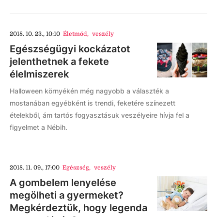
2018. 10. 23., 10:10
Életmód
,
veszély
Egészségügyi kockázatot
jelenthetnek a fekete
élelmiszerek
Halloween környékén még nagyobb a választék a
mostanában egyébként is trendi, feketére színezett
ételekből, ám tartós fogyasztásuk veszélyeire hívja fel a
figyelmet a Nébih.
2018. 11. 09., 17:00
Egészség
,
veszély
A gombelem lenyelése
megölheti a gyermeket?
Megkérdeztük, hogy legenda