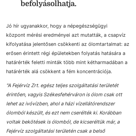
befolyásolhatja.
Jó hír ugyanakkor, hogy a népegészségügyi
központ mérési eredményei azt mutatták, a csapvíz
kifolyatása jelentősen csökkenti az ólomtartalmat: az
erősen érintett régi épületekben folyatás hatására a
határérték feletti minták több mint kétharmadában a
határérték alá csökkent a fém koncentrációja.
"A Fejérvíz Zrt. egész teljes szolgáltatási területét
érintően, vagyis Székesfehérváron is ólom csak ott
lehet az ivóvízben, ahol a házi vízellátórendszer
ólomból készült, és ezt nem cserélték ki. Korábban
voltak bekötések is ólomból, de kicseréltük már, a
Fejérvíz szolgáltatási területén csak a belső