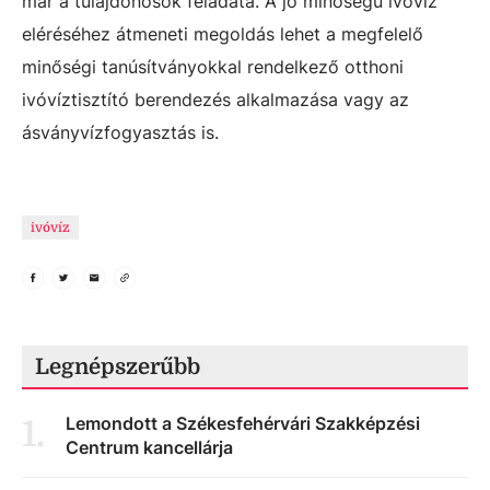
már a tulajdonosok feladata. A jó minőségű ivóvíz
eléréséhez átmeneti megoldás lehet a megfelelő
minőségi tanúsítványokkal rendelkező otthoni
ivóvíztisztító berendezés alkalmazása vagy az
ásványvízfogyasztás is.
ivóvíz
Legnépszerűbb
Lemondott a Székesfehérvári Szakképzési
1
.
Centrum kancellárja