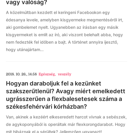
vagy valóság?
A közelmúltban kezdett el keringeni Facebookon egy
édesanya levele, amelyben kisgyermeke megmentéséről írt,
aki gombelemet nyelt. Ugyanebben az írásban egy másik
kisgyermeket is említ az író, aki viszont belehalt abba, hogy
nem fedezték fel időben a bajt. A történet annyira ijesztő,
hogy utánajártam...
2018. 10. 26., 14:58
Egészség
,
veszély
Hogyan daraboljuk fel a kezünket
szakszerűtlenül? Avagy miért emelkedett
ugrásszerűen a flexbalesetesek száma a
székesfehérvári kórházban?
Van, akinek a kezéért elkeseredett harcot vívnak a sebészek,
de agykoponyából is operáltak már flexkorongdarabot. Hogy
mit hibáznak el a sérültek? Jellemzően ugyanazt!