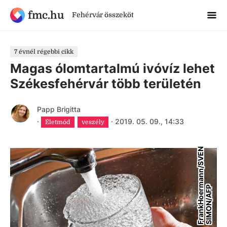
fmc.hu
Fehérvár összeköt
7 évnél régebbi cikk
Magas ólomtartalmú ivóvíz lehet
Székesfehérvár több területén
Papp Brigitta
·
·
2019. 05. 09., 14:33
Életmód
veszély
F
r
a
n
k
H
o
e
r
m
a
n
n
/
S
V
E
N
S
I
M
O
N
/
A
F
P