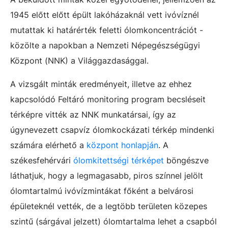
1945 előtt előtt épült lakóházaknál vett ivóvíznél
mutattak ki határérték feletti ólomkoncentrációt -
közölte a napokban a Nemzeti Népegészségügyi
Központ (NNK) a Világgazdasággal.
A vizsgált minták eredményeit, illetve az ehhez
kapcsolódó Feltáró monitoring program becsléseit
térképre vitték az NNK munkatársai, így az
úgynevezett csapvíz ólomkockázati térkép mindenki
számára elérhető a
központ honlapján
. A
székesfehérvári
ólomkitettségi térképet
böngészve
láthatjuk, hogy a legmagasabb, piros színnel jelölt
ólomtartalmú ivóvízmintákat főként a belvárosi
épületeknél vették, de a legtöbb területen közepes
szintű (sárgával jelzett) ólomtartalma lehet a csapból