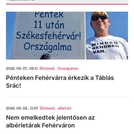
2026. 08. 07., 08:11
Életmód
,
Országalma
Pénteken Fehérvárra érkezik a Táblás
Srác!
2026. 08. 02., 11:07
Életmód
,
albérlet
Nem emelkedtek jelentősen az
albérletárak Fehérváron