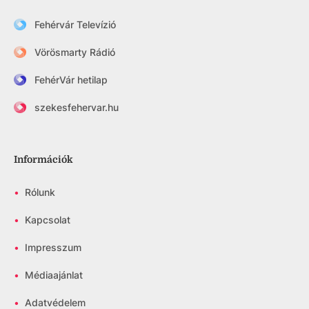
Fehérvár Televízió
Vörösmarty Rádió
FehérVár hetilap
szekesfehervar.hu
Információk
•
Rólunk
•
Kapcsolat
•
Impresszum
•
Médiaajánlat
•
Adatvédelem