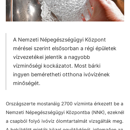
A Nemzeti Népegészségügyi Központ
mérései szerint elsősorban a régi épületek
vízvezetékei jelentik a nagyobb
vízminőségi kockázatot. Most bárki
ingyen beméretheti otthona ivóvízének
minőségét.
Országszerte mostanáig 2700 vízminta érkezett be a
Nemzeti Népegészségügyi Központba (NNK), ezeknél
a csapból folyó ivóvíz ólomtartalmát vizsgálták meg.
A beküldött minták közel egyötödénél, jellemzően az