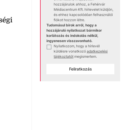
hozzájárulok ahhoz, a Fehérvár
Médiacentrum Kft. hírlevelet küldjön,
és ehhez kapcsolódóan felhasználói
ségi
fiókot hozzon létre.
Tudomásul bírok arról, hogy a
hozzájáruló nyilatkozat bármikor
korlátozás és indokolás nélkül,
ingyenesen visszavonható.
Nyilatkozom, hogy a hírlevél
✓
küldésre vonatkozó
adatkezelési
tájékoztatót
megismertem.
Feliratkozás