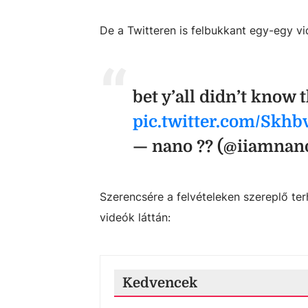
De a Twitteren is felbukkant egy-egy vid
bet y’all didn’t know 
pic.twitter.com/Skh
— nano ?? (@iiamnan
Szerencsére a felvételeken szereplő ter
videók láttán:
Kedvencek