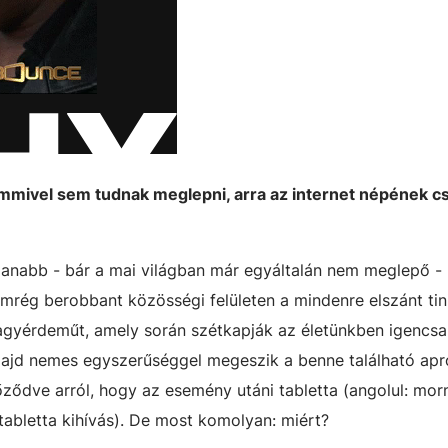
emmivel sem tudnak meglepni, arra az internet népének c
nabb - bár a mai világban már egyáltalán nem meglepő - hí
nemrég berobbant közösségi felületen a mindenre elszánt tin
nagyérdeműt, amely során szétkapják az életünkben igencs
 majd nemes egyszerűséggel megeszik a benne található apr
ződve arról, hogy az esemény utáni tabletta (angolul: morn
 tabletta kihívás). De most komolyan: miért?