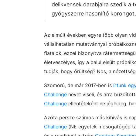
delikvensek darabjaira szedik a t
gyógyszerre hasonlító korongot,
Az elmúlt években egyre több olyan vide
vállalhatatlan mutatvánnyal próbálkozn
fiatalok, ezzel bizonyítva rátermettség
életveszélyes, így a balul elsült próbá
tudják, hogy őrültség? Nos, a nézettség
Szomorú, de már 2017-ben is
írtunk eg
Challenge
nevet viseli, és arra buzdíto
Challenge
ellentéteként ne jéghideg, h
Azóta persze számos más kihívás is nap
Challenge
(NE egyetek mosogatógép tab
és a rendkívül extrém
Condom Snorting