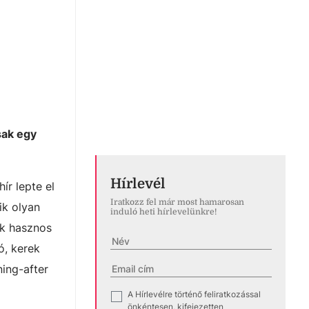
sak egy
Hírlevél
r lepte el
Iratkozz fel már most hamarosan
ik olyan
induló heti hírlevelünkre!
ak hasznos
ó, kerek
ing-after
A Hírlevélre történő feliratkozással
✓
önkéntesen, kifejezetten