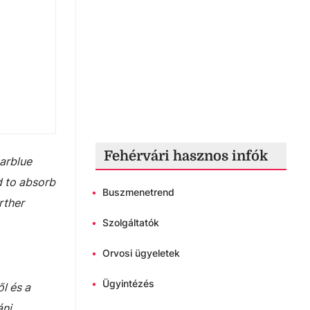
Fehérvári hasznos infók
earblue
d to absorb
•
Buszmenetrend
rther
•
Szolgáltatók
•
Orvosi ügyeletek
•
Ügyintézés
l és a
áni