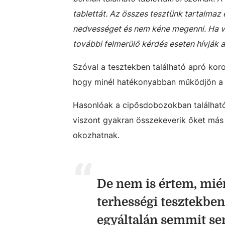
tablettát. Az összes tesztünk tartalmaz e
nedvességet és nem kéne megenni. Ha vél
további felmerülő kérdés eseten hívják
Szóval a tesztekben található apró koro
hogy minél hatékonyabban működjön a t
Hasonlóak a cipősdobozokban találhat
viszont gyakran összekeverik őket más
okozhatnak.
De nem is értem, mié
terhességi tesztekben
egyáltalán semmit sem