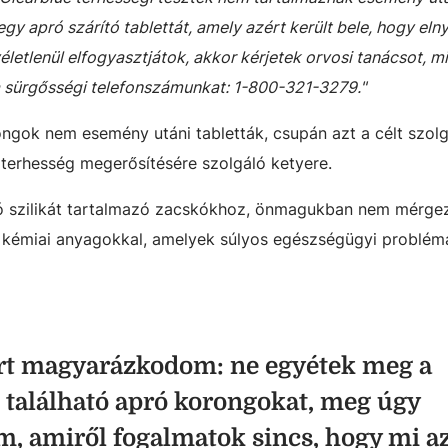
gy apró szárító tablettát, amely azért került bele, hogy elny
etlenül elfogyasztjátok, akkor kérjetek orvosi tanácsot, m
 a sürgősségi telefonszámunkat: 1-800-321-3279."
ngok nem esemény utáni tabletták, csupán azt a célt szolg
erhesség megerősítésére szolgáló ketyere.
ó szilikát tartalmazó zacskókhoz, önmagukban nem mérge
 kémiai anyagokkal, amelyek súlyos egészségügyi problémá
rt magyarázkodom: ne egyétek meg a
 található apró korongokat, meg úgy
, amiről fogalmatok sincs, hogy mi az