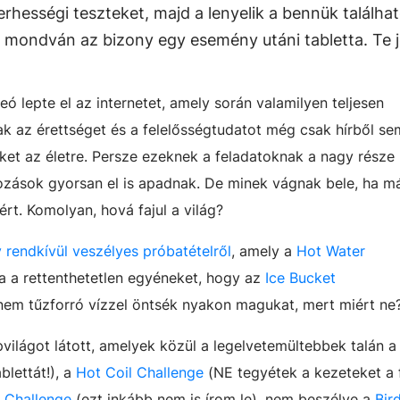
erhességi teszteket, majd a lenyelik a bennük találha
 mondván az bizony egy esemény utáni tabletta. Te j
ó lepte el az internetet, amely során valamilyen teljesen
ak az érettséget és a felelősségtudatot még csak hírből s
üket az életre. Persze ezeknek a feladatoknak a nagy része
lkozások gyorsan el is apadnak. De minek vágnak bele, ha m
ért. Komolyan, hová fajul a világ?
y rendkívül veszélyes próbatételről
, amely a
Hot Water
tta a rettenthetetlen egyéneket, hogy az
Ice Bucket
anem tűzforró vízzel öntsék nyakon magukat, mert miért ne
világot látott, amelyek közül a legelvetemültebbek talán 
lettát!), a
Hot Coil Challenge
(NE tegyétek a kezeteket a 
 Challenge
(ezt inkább nem is írom le), nem beszélve a
Bir