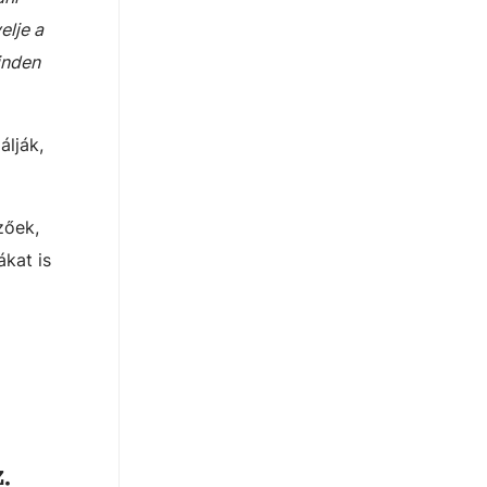
elje a
inden
álják,
zőek,
kat is
.