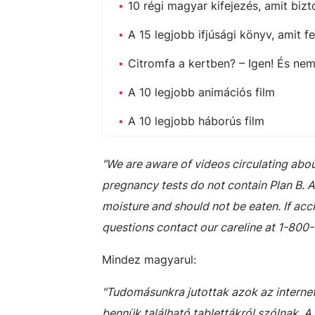
10 régi magyar kifejezés, amit biz
A 15 legjobb ifjúsági könyv, amit fe
Citromfa a kertben? – Igen! És nem 
A 10 legjobb animációs film
A 10 legjobb háborús film
"We are aware of videos circulating abou
pregnancy tests do not contain Plan B. Al
moisture and should not be eaten.
If acc
questions contact our careline at 1-800
Mindez magyarul:
"Tudomásunkra jutottak azok az internet
bennük található tablettákról szólnak. 