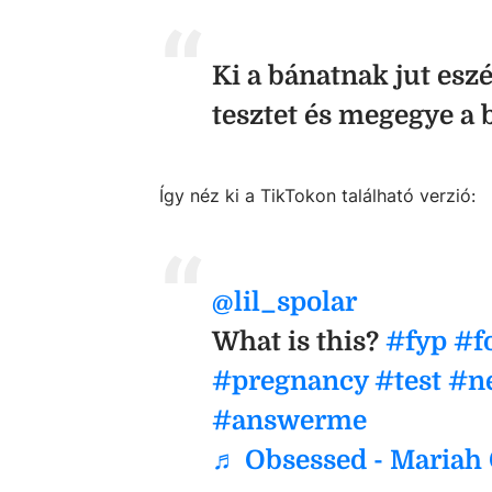
Ki a bánatnak jut esz
tesztet és megegye a 
Így néz ki a TikTokon található verzió:
@lil_spolar
What is this?
#fyp
#f
#pregnancy
#test
#ne
#answerme
♬ Obsessed - Mariah