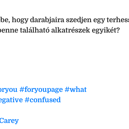
ébe, hogy darabjaira szedjen egy terhes
benne található alkatrészek egyikét?
oryou
#foryoupage
#what
gative
#confused
 Carey