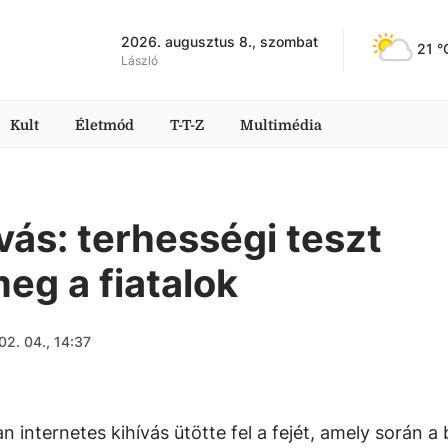
2026. augusztus 8., szombat
21
 °
László
Kult
Életmód
T-T-Z
Multimédia
ívás: terhességi teszt
meg a fiatalok
02. 04., 14:37
n internetes kihívás ütötte fel a fejét, amely során a 