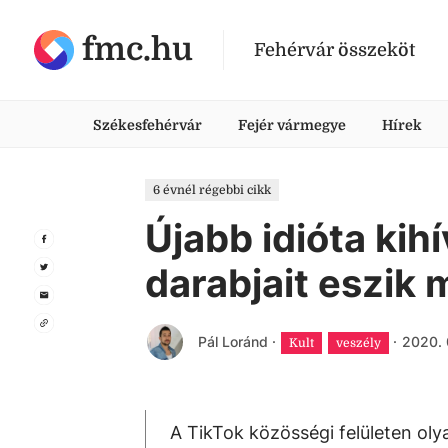
fmc.hu
Fehérvár összeköt
Székesfehérvár
Fejér vármegye
Hírek
6 évnél régebbi cikk
Újabb idióta kih
darabjait eszik 
Pál Loránd
·
·
2020. 
Kult
veszély
A TikTok közösségi felületen olya