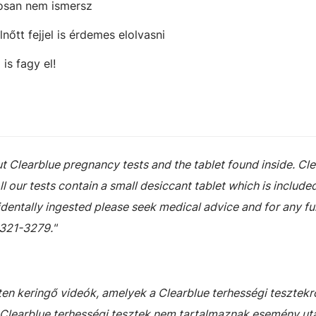
tosan nem ismersz
lnőtt fejjel is érdemes elolvasni
is fagy el!
t Clearblue pregnancy tests and the tablet found inside. Cl
l our tests contain a small desiccant tablet which is include
identally ingested please seek medical advice and for any fu
-321-3279."
en keringő videók, amelyek a Clearblue terhességi tesztekrő
A Clearblue terhességi tesztek nem tartalmaznak esemény ut