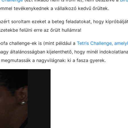
zemmel tevékenykednek a vállalkozó kedvű őrültek.
ért soroltam ezeket a beteg feladatokat, hogy kipróbáljá
etekbe felülni erre az őrült hullámra!
ofa challenge-ek is (mint például a
Tetris Challenge, amely
 nagy általánosságban kijelenthető, hogy minél indokolatla
y megmutassák a nagyvilágnak: ki a fasza gyerek.