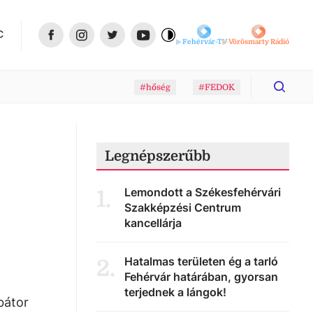
C
Fehérvár-TV
Vörösmarty Rádió
#hőség
#FEDOK
Legnépszerűbb
Lemondott a Székesfehérvári
1
.
Szakképzési Centrum
kancellárja
Hatalmas területen ég a tarló
2
.
Fehérvár határában, gyorsan
terjednek a lángok!
bátor