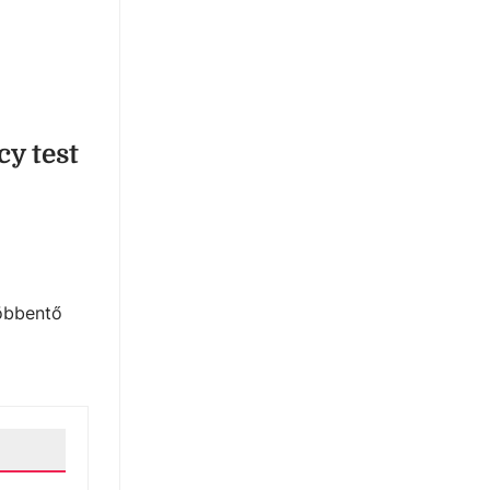
cy test
öbbentő