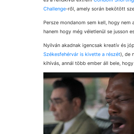
Challenge
-ről, amely során bekötött s
Persze mondanom sem kell, hogy nem az
hanem hogy még véletlenül se jusson esz
Nyilván akadnak igencsak kreatív és jóp
Székesfehérvár is kivette a részét
), de
kihívás, annál több ember áll bele, hog