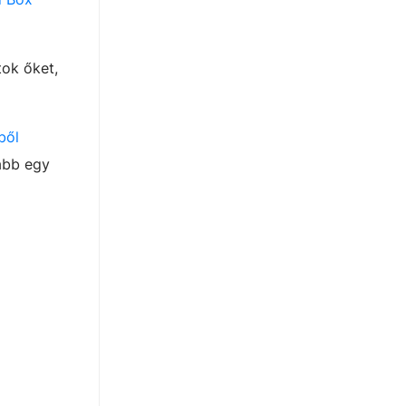
tok őket,
ből
nabb egy