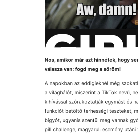
Nos, amikor már azt hinnétek, hogy s
válasza van: fogd meg a söröm!
A napokban az eddigieknél még szokatla
a világhálót, miszerint a TikTok nevű, 
kihívással szórakoztatják egymást és 
funkciót betöltő terhességi teszteket,
bigyót, ugyanis szentül meg vannak győ
pill challenge, magyarul: esemény utáni