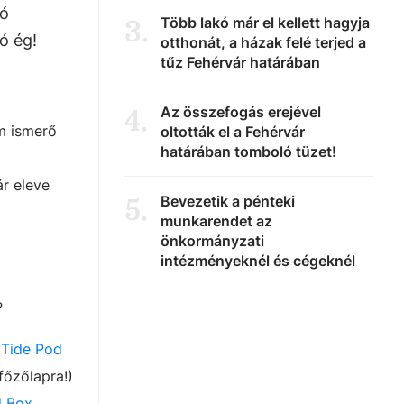
tó
Több lakó már el kellett hagyja
3
.
ó ég!
otthonát, a házak felé terjed a
tűz Fehérvár határában
Az összefogás erejével
4
.
em ismerő
oltották el a Fehérvár
határában tomboló tüzet!
ár eleve
Bevezetik a pénteki
5
.
munkarendet az
önkormányzati
intézményeknél és cégeknél
?
a
Tide Pod
főzőlapra!)
d Box