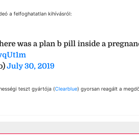
eó a felfoghatatlan kihívásról:
there was a plan b pill inside a pregnan
bvqUt1m
o)
July 30, 2019
hességi teszt gyártója (
Clearblue
) gyorsan reagált a megd