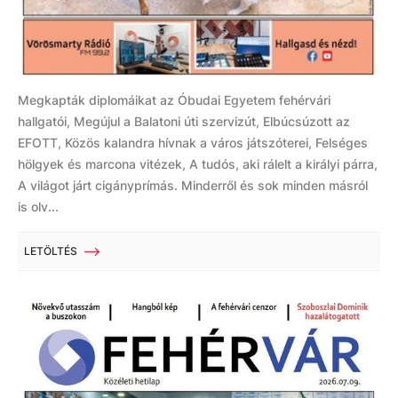
Megkapták diplomáikat az Óbudai Egyetem fehérvári
hallgatói, Megújul a Balatoni úti szervizút, Elbúcsúzott az
EFOTT, Közös kalandra hívnak a város játszóterei, Felséges
hölgyek és marcona vitézek, A tudós, aki rálelt a királyi párra,
A világot járt cigányprímás. Minderről és sok minden másról
is olv...
LETÖLTÉS