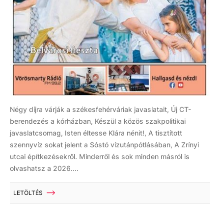
Négy díjra várják a székesfehérváriak javaslatait, Új CT-
berendezés a kórházban, Készül a közös szakpolitikai
javaslatcsomag, Isten éltesse Klára nénit!, A tisztított
szennyvíz sokat jelent a Sóstó vízutánpótlásában, A Zrínyi
utcai építkezésekről. Minderről és sok minden másról is
olvashatsz a 2026....
LETÖLTÉS