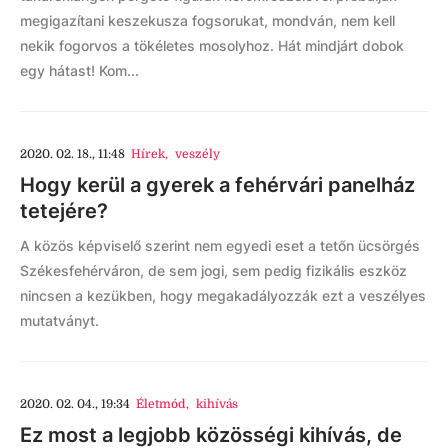
megigazítani keszekusza fogsorukat, mondván, nem kell
nekik fogorvos a tökéletes mosolyhoz. Hát mindjárt dobok
egy hátast! Kom...
2020. 02. 18., 11:48
Hírek
,
veszély
Hogy kerül a gyerek a fehérvári panelház
tetejére?
A közös képviselő szerint nem egyedi eset a tetőn ücsörgés
Székesfehérváron, de sem jogi, sem pedig fizikális eszköz
nincsen a kezükben, hogy megakadályozzák ezt a veszélyes
mutatványt.
2020. 02. 04., 19:34
Életmód
,
kihívás
Ez most a legjobb közösségi kihívás, de