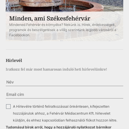
Minden, ami Székesfehérvár
Mindened Fehérvár és környéke? Nekünk is. Hírek, érdekességek,
programok és beszélgetések a világ szerintünk legjobb városáról a
Facebookon.
Hírlevél
Iratkozz fel már most hamarosan induló heti hírlevelünkre!
✓
A Hírlevélre történő feliratkozással önkéntesen, kifejezetten
hozzájárulok ahhoz, a Fehérvár Médiacentrum Kft. hírlevelet
küldjön, és ehhez kapcsolódóan felhasználói fiókot hozzon létre.
Tudomásul bírok arról, hogy a hozzájáruló nyilatkozat bármikor