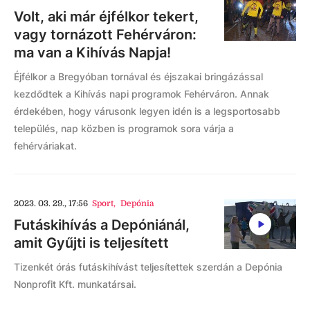
Volt, aki már éjfélkor tekert,
vagy tornázott Fehérváron:
ma van a Kihívás Napja!
Éjfélkor a Bregyóban tornával és éjszakai bringázással
kezdődtek a Kihívás napi programok Fehérváron. Annak
érdekében, hogy várusonk legyen idén is a legsportosabb
település, nap közben is programok sora várja a
fehérváriakat.
2023. 03. 29., 17:56
Sport
,
Depónia
Futáskihívás a Depóniánál,
amit Gyűjti is teljesített
Tizenkét órás futáskihívást teljesítettek szerdán a Depónia
Nonprofit Kft. munkatársai.