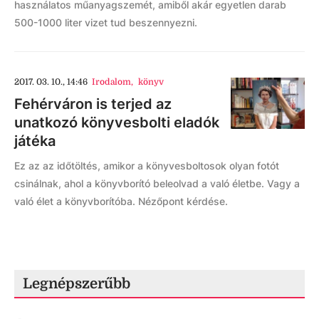
használatos műanyagszemét, amiből akár egyetlen darab
500-1000 liter vizet tud beszennyezni.
2017. 03. 10., 14:46
Irodalom
,
könyv
Fehérváron is terjed az
unatkozó könyvesbolti eladók
játéka
Ez az az időtöltés, amikor a könyvesboltosok olyan fotót
csinálnak, ahol a könyvborító beleolvad a való életbe. Vagy a
való élet a könyvborítóba. Nézőpont kérdése.
Legnépszerűbb