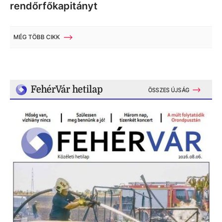
rendőrfőkapitányt
MÉG TÖBB CIKK
FehérVár hetilap
ÖSSZES ÚJSÁG