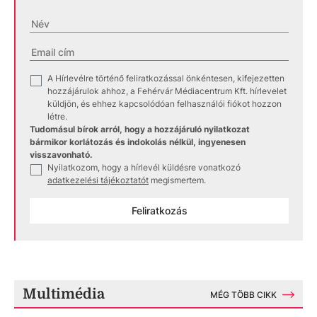
A Hírlevélre történő feliratkozással önkéntesen, kifejezetten
✓
hozzájárulok ahhoz, a Fehérvár Médiacentrum Kft. hírlevelet
küldjön, és ehhez kapcsolódóan felhasználói fiókot hozzon
létre.
Tudomásul bírok arról, hogy a hozzájáruló nyilatkozat
bármikor korlátozás és indokolás nélkül, ingyenesen
visszavonható.
Nyilatkozom, hogy a hírlevél küldésre vonatkozó
✓
adatkezelési tájékoztatót
megismertem.
Feliratkozás
Multimédia
MÉG TÖBB CIKK