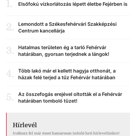
1
.
Elsőfokú vízkorlátozás lépett életbe Fejérben is
Lemondott a Székesfehérvári Szakképzési
2
.
Centrum kancellárja
Hatalmas területen ég a tarló Fehérvár
3
.
határában, gyorsan terjednek a lángok!
Több lakó már el kellett hagyja otthonát, a
4
.
házak felé terjed a tűz Fehérvár határában
Az összefogás erejével oltották el a Fehérvár
5
.
határában tomboló tüzet!
Hírlevél
Iratkozz fel már most hamarosan induló heti hírlevelünkre!