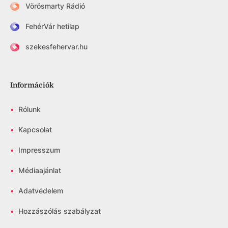
Vörösmarty Rádió
FehérVár hetilap
szekesfehervar.hu
Információk
•
Rólunk
•
Kapcsolat
•
Impresszum
•
Médiaajánlat
•
Adatvédelem
•
Hozzászólás szabályzat