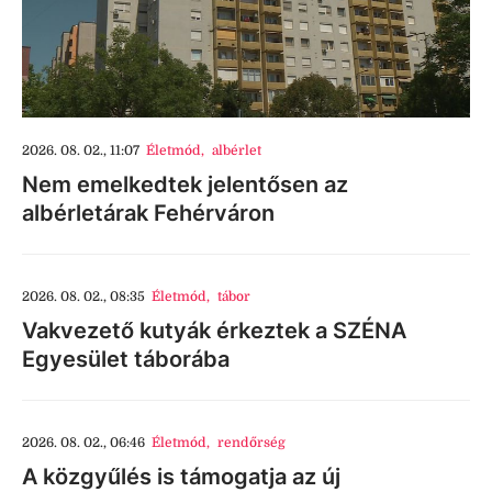
2026. 08. 02., 11:07
Életmód
,
albérlet
Nem emelkedtek jelentősen az
albérletárak Fehérváron
2026. 08. 02., 08:35
Életmód
,
tábor
Vakvezető kutyák érkeztek a SZÉNA
Egyesület táborába
2026. 08. 02., 06:46
Életmód
,
rendőrség
A közgyűlés is támogatja az új