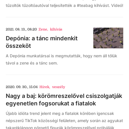
tűzoltók tűzoltóautóval teljesítették a #teabag kihívást. Videó!
2021. 08. 13., 08:20
Zene
,
kihívás
Depónia: a tánc mindenkit
összeköt
A Depónia munkatársai is megmutatták, hogy nem áll tőlük
távol a zene és a tánc sem.
2020. 09. 30., 15:04
Hírek
,
veszély
Nagy a baj: körömreszelővel csiszolgatják
egyenetlen fogsorukat a fiatalok
Újabb idióta trend jelent meg a fiatalok körében igencsak
népszerű TikTok közösségi felületen, amely során az agyukat
takaréklángon pörgető figurák körömreszelővel próbálják