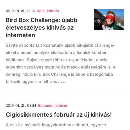
2019. 01. 21., 15:15
Kult
,
kihívás
Bird Box Challenge: újabb
életveszélyes kihívás az
interneten
Szinte naponta találkozhatunk újabbnál-újabb challenge-
ekkel a neten, amelyek elsősorban a fiatalok körében
hódítanak. Sajnos egyre több az olyan feladat, amely
egyaránt veszélyes magunk és mások egészségére is. A
nemrég induló Bird Box Challenge is ebbe a kategóriába
tartozik, ugyanis a felhívás sz...
2019. 01. 21., 08:54
Életmód
,
kihívás
Cigicsikkmentes február az új kihívás!
A csikk a második leggyakrabban eldobott, egyszer