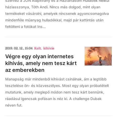
szervez a JÖN Alapítvány és a Háztartásom Hulladék Nélkül
háziasszonya, Tóth Andi. Nincs más dolgod, mint olyan
termékeket vásárolni, amelyek nincsenek agyoncsomagolva
mindenféle műanyag hulladékkal, majd pár kattintás után
feltölteni a fotókat Ins...
2019. 02. 12., 15:04
Kult
,
kihívás
Végre egy olyan internetes
kihívás, amely nem tesz kárt
az emberekben
Manapság már mindenből kihívást csinálnak, ám a legtöbb
tesztelése ön- és közveszélyes. Most egy olyan próbatételt
mutatunk, amely meglepő módon nem tesz kárt bennünk,
ráadásul igencsak pofásan is néz ki. A challenge Dubak
néven fut.