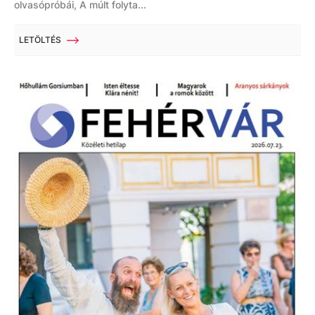
olvasópróbái, A múlt folyta...
LETÖLTÉS