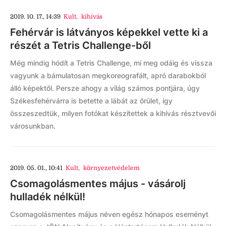
2019. 10. 17., 14:39
Kult
,
kihívás
Fehérvár is látványos képekkel vette ki a
részét a Tetris Challenge-ből
Még mindig hódít a Tetris Challenge, mi meg odáig és vissza
vagyunk a bámulatosan megkoreografált, apró darabokból
álló képektől. Persze ahogy a világ számos pontjára, úgy
Székesfehérvárra is betette a lábát az őrület, így
összeszedtük, milyen fotókat készítettek a kihívás résztvevői
városunkban.
2019. 05. 01., 10:41
Kult
,
környezetvédelem
Csomagolásmentes május - vásárolj
hulladék nélkül!
Csomagolásmentes május néven egész hónapos eseményt