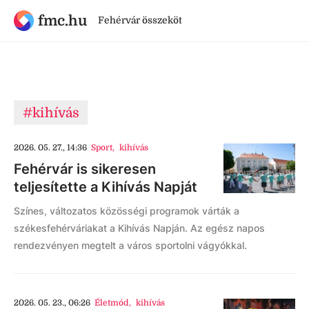
fmc.hu
Fehérvár összeköt
#kihívás
2026. 05. 27., 14:36
Sport
,
kihívás
Fehérvár is sikeresen
teljesítette a Kihívás Napját
Színes, változatos közösségi programok várták a
székesfehérváriakat a Kihívás Napján. Az egész napos
rendezvényen megtelt a város sportolni vágyókkal.
2026. 05. 23., 06:26
Életmód
,
kihívás