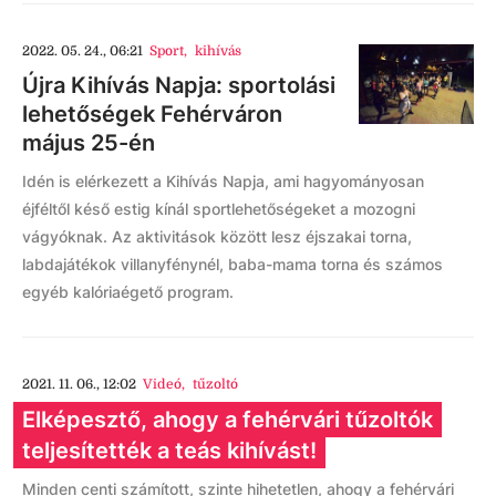
2022. 05. 24., 06:21
Sport
,
kihívás
Újra Kihívás Napja: sportolási
lehetőségek Fehérváron
május 25-én
Idén is elérkezett a Kihívás Napja, ami hagyományosan
éjféltől késő estig kínál sportlehetőségeket a mozogni
vágyóknak. Az aktivitások között lesz éjszakai torna,
labdajátékok villanyfénynél, baba-mama torna és számos
egyéb kalóriaégető program.
2021. 11. 06., 12:02
Videó
,
tűzoltó
Elképesztő, ahogy a fehérvári tűzoltók
teljesítették a teás kihívást!
Minden centi számított, szinte hihetetlen, ahogy a fehérvári