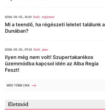
2026. 08. 05., 16:43
Kult
,
régészet
Mi a teendő, ha régészeti leletet találunk a
Dunában?
2026. 08. 05., 07:45
Kult
,
jazz
Ilyen még nem volt! Szupertakarékos
üzemmódba kapcsol idén az Alba Regia
Feszt!
MÉG TÖBB CIKK
Életmód