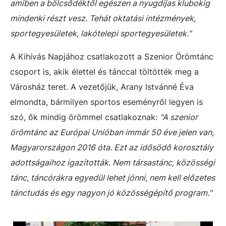
amiben a bölcsődéktől egészen a nyugdíjas klubokig
mindenki részt vesz. Tehát oktatási intézmények,
sportegyesületek, lakótelepi sportegyesületek."
A Kihívás Napjához csatlakozott a Szenior Örömtánc
csoport is, akik élettel és tánccal töltötték meg a
Városház teret. A vezetőjük, Arany Istvánné Éva
elmondta, bármilyen sportos eseményről legyen is
szó, ők mindig örömmel csatlakoznak:
"A szenior
örömtánc az Európai Unióban immár 50 éve jelen van,
Magyarországon 2016 óta. Ezt az idősödő korosztály
adottságaihoz igazították. Nem társastánc, közösségi
tánc, táncórákra egyedül lehet jönni, nem kell előzetes
tánctudás és egy nagyon jó közösségépítő program."