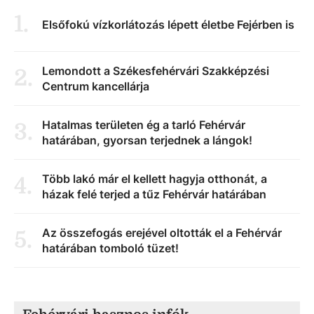
1
.
Elsőfokú vízkorlátozás lépett életbe Fejérben is
Lemondott a Székesfehérvári Szakképzési
2
.
Centrum kancellárja
Hatalmas területen ég a tarló Fehérvár
3
.
határában, gyorsan terjednek a lángok!
Több lakó már el kellett hagyja otthonát, a
4
.
házak felé terjed a tűz Fehérvár határában
Az összefogás erejével oltották el a Fehérvár
5
.
határában tomboló tüzet!