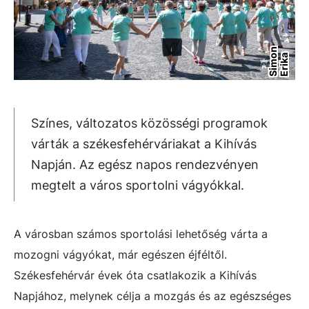
S
i
m
n
E
r
i
k
o
a
Színes, változatos közösségi programok
várták a székesfehérváriakat a Kihívás
Napján. Az egész napos rendezvényen
megtelt a város sportolni vágyókkal.
A városban számos sportolási lehetőség várta a
mozogni vágyókat, már egészen éjféltől.
Székesfehérvár évek óta csatlakozik a Kihívás
Napjához, melynek célja a mozgás és az egészséges