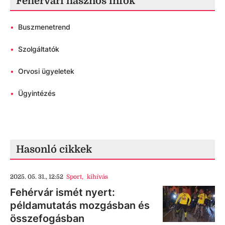
Fehérvári hasznos infók
•
Buszmenetrend
•
Szolgáltatók
•
Orvosi ügyeletek
•
Ügyintézés
Hasonló cikkek
2025. 05. 31., 12:52
Sport
,
kihívás
Fehérvár ismét nyert:
példamutatás mozgásban és
összefogásban