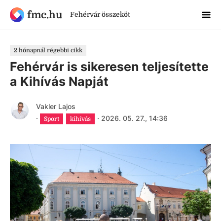
fmc.hu
Fehérvár összeköt
2 hónapnál régebbi cikk
Fehérvár is sikeresen teljesítette
a Kihívás Napját
Vakler Lajos
·
·
2026. 05. 27., 14:36
Sport
kihívás