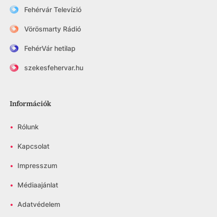
Fehérvár Televízió
Vörösmarty Rádió
FehérVár hetilap
szekesfehervar.hu
Információk
•
Rólunk
•
Kapcsolat
•
Impresszum
•
Médiaajánlat
•
Adatvédelem