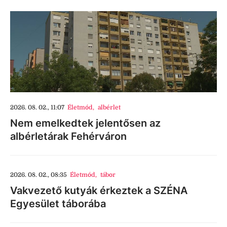
2026. 08. 02., 11:07
Életmód
,
albérlet
Nem emelkedtek jelentősen az
albérletárak Fehérváron
2026. 08. 02., 08:35
Életmód
,
tábor
Vakvezető kutyák érkeztek a SZÉNA
Egyesület táborába