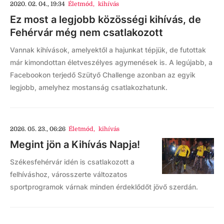
2020. 02. 04., 19:34
Életmód
,
kihívás
Ez most a legjobb közösségi kihívás, de
Fehérvár még nem csatlakozott
Vannak kihívások, amelyektől a hajunkat tépjük, de futottak
már kimondottan életveszélyes agymenések is. A legújabb, a
Facebookon terjedő Szütyő Challenge azonban az egyik
legjobb, amelyhez mostanság csatlakozhatunk.
2026. 05. 23., 06:26
Életmód
,
kihívás
Megint jön a Kihívás Napja!
Székesfehérvár idén is csatlakozott a
felhíváshoz, városszerte változatos
sportprogramok várnak minden érdeklődőt jövő szerdán.