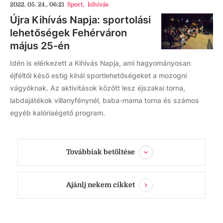
2022. 05. 24., 06:21
Sport
,
kihívás
Újra Kihívás Napja: sportolási
lehetőségek Fehérváron
május 25-én
Idén is elérkezett a Kihívás Napja, ami hagyományosan
éjféltől késő estig kínál sportlehetőségeket a mozogni
vágyóknak. Az aktivitások között lesz éjszakai torna,
labdajátékok villanyfénynél, baba-mama torna és számos
egyéb kalóriaégető program.
Továbbiak betöltése
Ajánlj nekem cikket