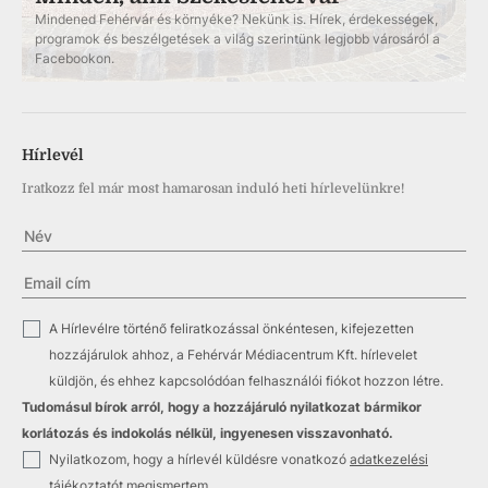
Mindened Fehérvár és környéke? Nekünk is. Hírek, érdekességek,
programok és beszélgetések a világ szerintünk legjobb városáról a
Facebookon.
Hírlevél
Iratkozz fel már most hamarosan induló heti hírlevelünkre!
✓
A Hírlevélre történő feliratkozással önkéntesen, kifejezetten
hozzájárulok ahhoz, a Fehérvár Médiacentrum Kft. hírlevelet
küldjön, és ehhez kapcsolódóan felhasználói fiókot hozzon létre.
Tudomásul bírok arról, hogy a hozzájáruló nyilatkozat bármikor
korlátozás és indokolás nélkül, ingyenesen visszavonható.
✓
Nyilatkozom, hogy a hírlevél küldésre vonatkozó
adatkezelési
tájékoztatót
megismertem.