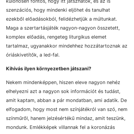
különösen fontos, hogy itt játszhatok, és az is
szenzációs, hogy mindenki eljöhet és tanulhat
ezekből előadásokból, felidézhetjük a múltunkat.
Maga a szertartásjáték nagyon-nagyon összetett,
komplex előadás, rengeteg liturgikus elemet
tartalmaz, ugyanakkor mindehhez hozzátartoznak az
óriáskivetítők, a led-fal.
Kihívás ilyen környezetben játszani?
Nekem mindenképpen, hiszen eleve nagyon nehéz
elhelyezni azt a nagyon sok információt és tudást,
amit kaptam, abban a pár mondatban, ami adatik. De
elfogadom, hogy most nem színjátékról van szó, nem
színműről, hanem jelzésértékű mindaz, amit teszünk,
mondunk. Emlékképek villannak fel a koronázás