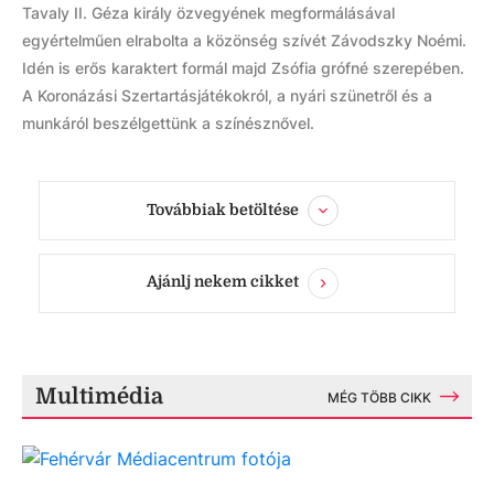
Tavaly II. Géza király özvegyének megformálásával
egyértelműen elrabolta a közönség szívét Závodszky Noémi.
Idén is erős karaktert formál majd Zsófia grófné szerepében.
A Koronázási Szertartásjátékokról, a nyári szünetről és a
munkáról beszélgettünk a színésznővel.
Továbbiak betöltése
Ajánlj nekem cikket
Multimédia
MÉG TÖBB CIKK