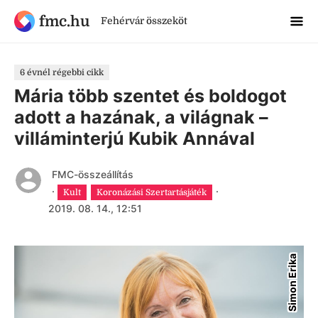
fmc.hu
Fehérvár összeköt
6 évnél régebbi cikk
Mária több szentet és boldogot
adott a hazának, a világnak –
villáminterjú Kubik Annával
FMC-összeállítás
·
·
Kult
Koronázási Szertartásjáték
2019. 08. 14., 12:51
Simon Erika