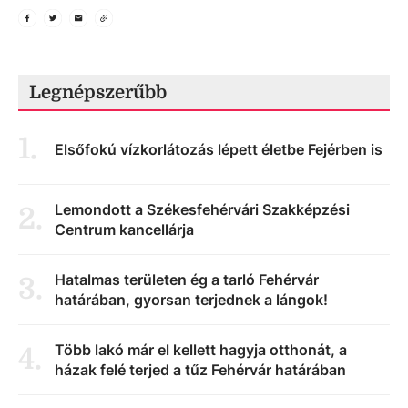
Legnépszerűbb
1
.
Elsőfokú vízkorlátozás lépett életbe Fejérben is
Lemondott a Székesfehérvári Szakképzési
2
.
Centrum kancellárja
Hatalmas területen ég a tarló Fehérvár
3
.
határában, gyorsan terjednek a lángok!
Több lakó már el kellett hagyja otthonát, a
4
.
házak felé terjed a tűz Fehérvár határában