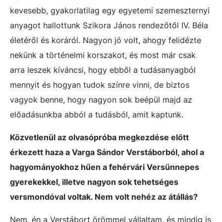
kevesebb, gyakorlatilag egy egyetemi szemeszternyi
anyagot hallottunk Szikora János rendezőtől IV. Béla
életéről és koráról. Nagyon jó volt, ahogy felidézte
nekünk a történelmi korszakot, és most már csak
arra leszek kíváncsi, hogy ebből a tudásanyagból
mennyit és hogyan tudok színre vinni, de biztos
vagyok benne, hogy nagyon sok beépül majd az
előadásunkba abból a tudásból, amit kaptunk.
Közvetlenül az olvasópróba megkezdése előtt
érkezett haza a Varga Sándor Verstáborból, ahol a
hagyományokhoz hűen a fehérvári Versünnepes
gyerekekkel, illetve nagyon sok tehetséges
versmondóval voltak. Nem volt nehéz az átállás?
Nem, én a Verstábort örömmel vállaltam, és mindig is