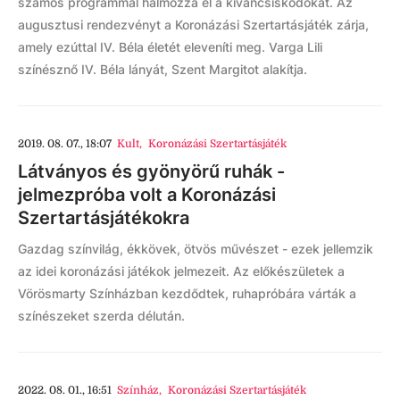
számos programmal halmozza el a kíváncsiskodókat. Az
augusztusi rendezvényt a Koronázási Szertartásjáték zárja,
amely ezúttal IV. Béla életét eleveníti meg. Varga Lili
színésznő IV. Béla lányát, Szent Margitot alakítja.
2019. 08. 07., 18:07
Kult
,
Koronázási Szertartásjáték
Látványos és gyönyörű ruhák -
jelmezpróba volt a Koronázási
Szertartásjátékokra
Gazdag színvilág, ékkövek, ötvös művészet - ezek jellemzik
az idei koronázási játékok jelmezeit. Az előkészületek a
Vörösmarty Színházban kezdődtek, ruhapróbára várták a
színészeket szerda délután.
2022. 08. 01., 16:51
Színház
,
Koronázási Szertartásjáték