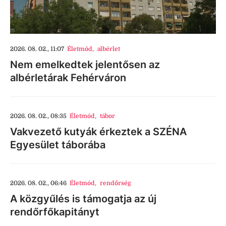
2026. 08. 02., 11:07
Életmód
,
albérlet
Nem emelkedtek jelentősen az
albérletárak Fehérváron
2026. 08. 02., 08:35
Életmód
,
tábor
Vakvezető kutyák érkeztek a SZÉNA
Egyesület táborába
2026. 08. 02., 06:46
Életmód
,
rendőrség
A közgyűlés is támogatja az új
rendőrfőkapitányt