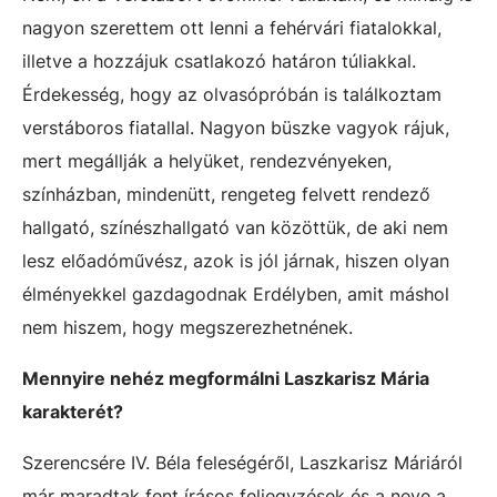
nagyon szerettem ott lenni a fehérvári fiatalokkal,
illetve a hozzájuk csatlakozó határon túliakkal.
Érdekesség, hogy az olvasópróbán is találkoztam
verstáboros fiatallal. Nagyon büszke vagyok rájuk,
mert megállják a helyüket, rendezvényeken,
színházban, mindenütt, rengeteg felvett rendező
hallgató, színészhallgató van közöttük, de aki nem
lesz előadóművész, azok is jól járnak, hiszen olyan
élményekkel gazdagodnak Erdélyben, amit máshol
nem hiszem, hogy megszerezhetnének.
Mennyire nehéz megformálni Laszkarisz Mária
karakterét?
Szerencsére IV. Béla feleségéről, Laszkarisz Máriáról
már maradtak fent írásos feljegyzések és a neve a