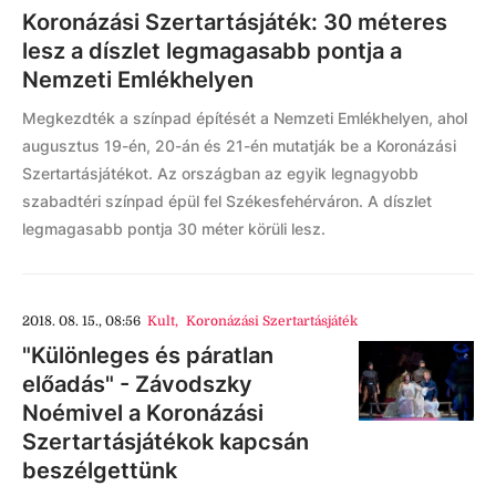
Koronázási Szertartásjáték: 30 méteres
lesz a díszlet legmagasabb pontja a
Nemzeti Emlékhelyen
Megkezdték a színpad építését a Nemzeti Emlékhelyen, ahol
augusztus 19-én, 20-án és 21-én mutatják be a Koronázási
Szertartásjátékot. Az országban az egyik legnagyobb
szabadtéri színpad épül fel Székesfehérváron. A díszlet
legmagasabb pontja 30 méter körüli lesz.
2018. 08. 15., 08:56
Kult
,
Koronázási Szertartásjáték
"Különleges és páratlan
előadás" - Závodszky
Noémivel a Koronázási
Szertartásjátékok kapcsán
beszélgettünk