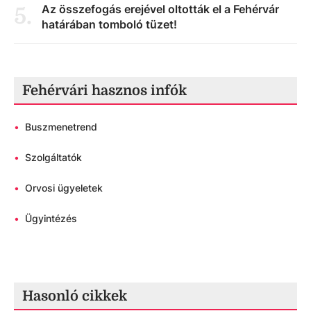
Az összefogás erejével oltották el a Fehérvár
5
.
határában tomboló tüzet!
Fehérvári hasznos infók
•
Buszmenetrend
•
Szolgáltatók
•
Orvosi ügyeletek
•
Ügyintézés
Hasonló cikkek