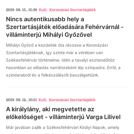
2019. 08. 15., 15:38
Kult
,
Koronázási Szertartásjáték
Nincs autentikusabb hely a
Szertartásjáték előadására Fehérvárnál -
villáminterjú Mihályi Győzővel
Mihályi Győző a kezdetek óta részese a Koronázási
Szertartásjátéknak, így szinte már a vérében van
Székesfehérvár történelme. Idén a tavalyi esztendőhöz
hasonlóan az előadás narrátoraként lép színpadra. Erről, a
színdarabról és a felkészülésről beszélgettünk.
2019. 08. 12., 10:51
Kult
,
Koronázási Szertartásjáték
A királylány, aki megvetette az
előkelőséget - villáminterjú Varga Lilivel
Már javában zajlik a Székesfehérvári Királyi Napok, amely