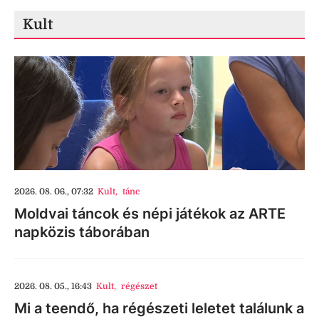
Kult
2026. 08. 06., 07:32
Kult
,
tánc
Moldvai táncok és népi játékok az ARTE
napközis táborában
2026. 08. 05., 16:43
Kult
,
régészet
Mi a teendő, ha régészeti leletet találunk a