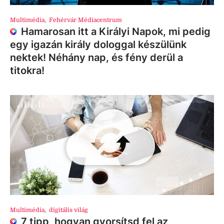
Multimédia
,
Fehérvár Médiacentrum
Hamarosan itt a Királyi Napok, mi pedig
egy igazán király dologgal készülünk
nektek! Néhány nap, és fény derül a
titokra!
Multimédia
,
digitális világ
7 tipp, hogyan gyorsítsd fel az