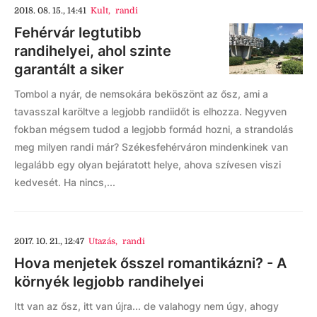
2018. 08. 15., 14:41
Kult
,
randi
Fehérvár legtutibb
randihelyei, ahol szinte
garantált a siker
Tombol a nyár, de nemsokára beköszönt az ősz, ami a
tavasszal karöltve a legjobb randiidőt is elhozza. Negyven
fokban mégsem tudod a legjobb formád hozni, a strandolás
meg milyen randi már? Székesfehérváron mindenkinek van
legalább egy olyan bejáratott helye, ahova szívesen viszi
kedvesét. Ha nincs,...
2017. 10. 21., 12:47
Utazás
,
randi
Hova menjetek ősszel romantikázni? - A
környék legjobb randihelyei
Itt van az ősz, itt van újra... de valahogy nem úgy, ahogy