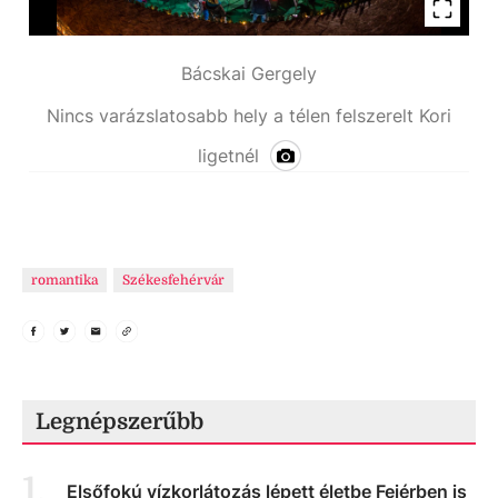
Bácskai Gergely
Nincs varázslatosabb hely a télen felszerelt Kori
ligetnél
romantika
Székesfehérvár
Legnépszerűbb
1
.
Elsőfokú vízkorlátozás lépett életbe Fejérben is