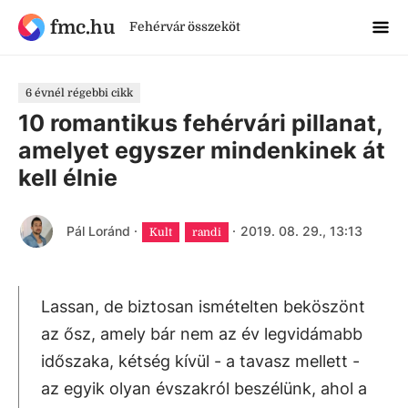
fmc.hu
Fehérvár összeköt
6 évnél régebbi cikk
10 romantikus fehérvári pillanat,
amelyet egyszer mindenkinek át
kell élnie
Pál Loránd
·
·
2019. 08. 29., 13:13
Kult
randi
Lassan, de biztosan ismételten beköszönt
az ősz, amely bár nem az év legvidámabb
időszaka, kétség kívül - a tavasz mellett -
az egyik olyan évszakról beszélünk, ahol a