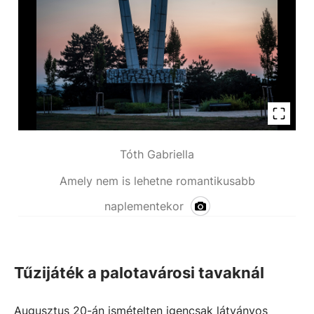
Tóth Gabriella
Amely nem is lehetne romantikusabb
naplementekor
Tűzijáték a palotavárosi tavaknál
Augusztus 20-án ismételten igencsak látványos