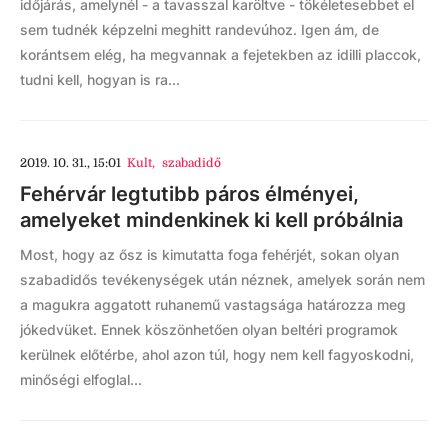
időjárás, amelynél - a tavasszal karöltve - tökéletesebbet el
sem tudnék képzelni meghitt randevúhoz. Igen ám, de
korántsem elég, ha megvannak a fejetekben az idilli placcok,
tudni kell, hogyan is ra...
2019. 10. 31., 15:01
Kult
,
szabadidő
Fehérvár legtutibb páros élményei,
amelyeket mindenkinek ki kell próbálnia
Most, hogy az ősz is kimutatta foga fehérjét, sokan olyan
szabadidős tevékenységek után néznek, amelyek során nem
a magukra aggatott ruhanemű vastagsága határozza meg
jókedvüket. Ennek köszönhetően olyan beltéri programok
kerülnek előtérbe, ahol azon túl, hogy nem kell fagyoskodni,
minőségi elfoglal...