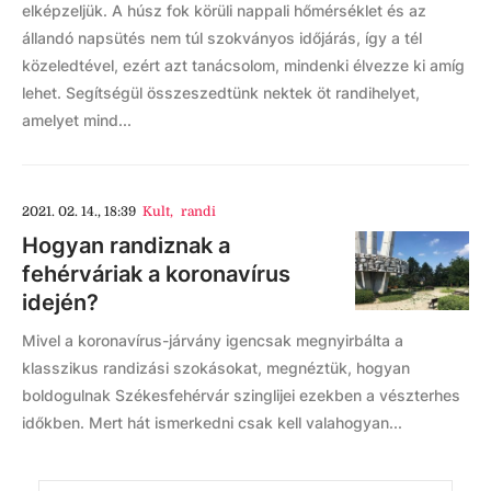
elképzeljük. A húsz fok körüli nappali hőmérséklet és az
állandó napsütés nem túl szokványos időjárás, így a tél
közeledtével, ezért azt tanácsolom, mindenki élvezze ki amíg
lehet. Segítségül összeszedtünk nektek öt randihelyet,
amelyet mind...
2021. 02. 14., 18:39
Kult
,
randi
Hogyan randiznak a
fehérváriak a koronavírus
idején?
Mivel a koronavírus-járvány igencsak megnyirbálta a
klasszikus randizási szokásokat, megnéztük, hogyan
boldogulnak Székesfehérvár szinglijei ezekben a vészterhes
időkben. Mert hát ismerkedni csak kell valahogyan...