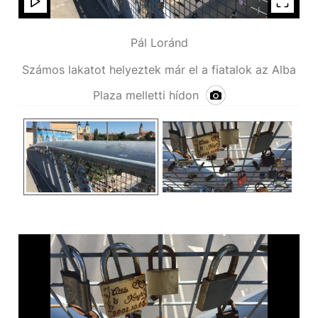
Pál Loránd
Számos lakatot helyeztek már el a fiatalok az Alba
K
Plaza melletti hídon