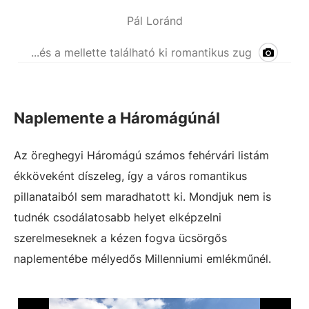
Pál Loránd
...és a mellette található ki romantikus zug
Naplemente a Háromágúnál
Az öreghegyi Háromágú számos fehérvári listám
ékköveként díszeleg, így a város romantikus
pillanataiból sem maradhatott ki. Mondjuk nem is
tudnék csodálatosabb helyet elképzelni
szerelmeseknek a kézen fogva ücsörgős
naplementébe mélyedős Millenniumi emlékműnél.