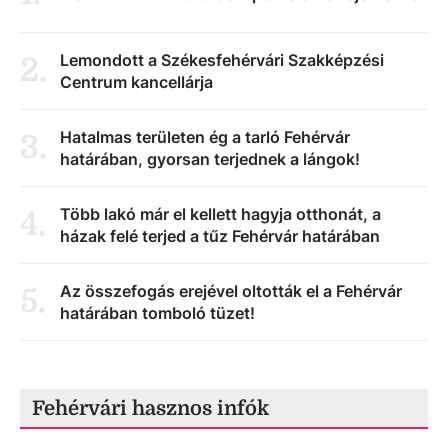
Lemondott a Székesfehérvári Szakképzési
2
.
Centrum kancellárja
Hatalmas területen ég a tarló Fehérvár
3
.
határában, gyorsan terjednek a lángok!
Több lakó már el kellett hagyja otthonát, a
4
.
házak felé terjed a tűz Fehérvár határában
Az összefogás erejével oltották el a Fehérvár
5
.
határában tomboló tüzet!
Fehérvári hasznos infók