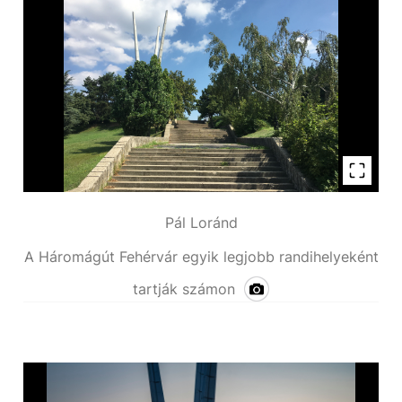
Pál Loránd
A Háromágút Fehérvár egyik legjobb randihelyeként
tartják számon