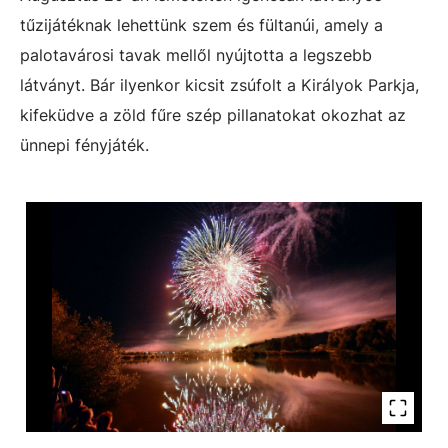
tűzijátéknak lehettünk szem és fültanúi, amely a
palotavárosi tavak mellől nyújtotta a legszebb
látványt. Bár ilyenkor kicsit zsúfolt a Királyok Parkja,
kifeküdve a zöld fűre szép pillanatokat okozhat az
ünnepi fényjáték.