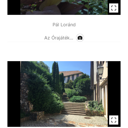
Pál Loránd
Az Órajáték...