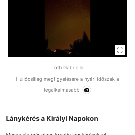
Tóth Gabriella
Hullócsillag megfigyelésére a nyári időszak a
legalkalmasabb
Lánykérés a Királyi Napokon
Manapság már olyan kreatív lánykérésekkel