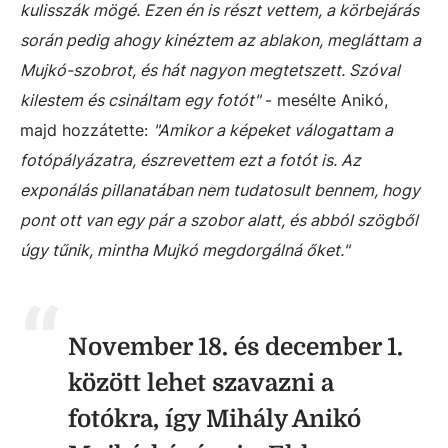
kulisszák mögé. Ezen én is részt vettem, a körbejárás
során pedig ahogy kinéztem az ablakon, megláttam a
Mujkó-szobrot, és hát nagyon megtetszett. Szóval
kilestem és csináltam egy fotót"
- mesélte Anikó,
majd hozzátette:
"Amikor a képeket válogattam a
fotópályázatra, észrevettem ezt a fotót is. Az
exponálás pillanatában nem tudatosult bennem, hogy
pont ott van egy pár a szobor alatt, és abból szögből
úgy tűnik, mintha Mujkó megdorgálná őket."
November 18. és december 1.
között lehet szavazni a
fotókra, így Mihály Anikó