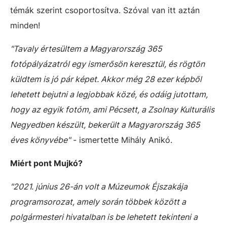
témák szerint csoportosítva. Szóval van itt aztán
minden!
"Tavaly értesültem a Magyarország 365
fotópályázatról egy ismerősön keresztül, és rögtön
küldtem is jó pár képet. Akkor még 28 ezer képből
lehetett bejutni a legjobbak közé, és odáig jutottam,
hogy az egyik fotóm, ami Pécsett, a
Zsolnay Kulturális
Negyed
ben készült, bekerült a Magyarország 365
éves könyvébe"
- ismertette Mihály Anikó.
Miért pont Mujkó?
"2021. június 26-án volt a Múzeumok Éjszakája
programsorozat, amely során többek között a
polgármesteri hivatalban is be lehetett tekinteni a