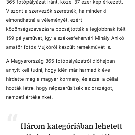
365 fotópályázat iránt, közel 37 ezer kép érkezett.
Viszont a szervezők szeretnék, ha mindenki
elmondhatná a véleményét, ezért
közönségszavazásra bocsájtották a legjobbnak ítélt
159 pályaművet, így a székesfehérvári Mihály Anikó
amatőr fotós Mujkóról készült remekművét is.
A Magyarország 365 fotópályázatról dióhéjban
annyit kell tudni, hogy idén már harmadik éve
hirdette meg a magyar kormány, és azzal a céllal
hozták létre, hogy népszerűsítsék az országot,
nemzeti értékeinket.
Három kategóriában lehetett