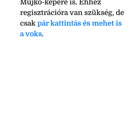
Mujkó-képére is. Ehhez
regisztrációra van szükség, de
csak
pár kattintás és mehet is
a voks
.