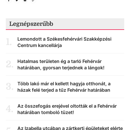
Legnépszerűbb
Lemondott a Székesfehérvári Szakképzési
1
.
Centrum kancellárja
Hatalmas területen ég a tarló Fehérvár
2
.
határában, gyorsan terjednek a lángok!
Több lakó már el kellett hagyja otthonát, a
3
.
házak felé terjed a tűz Fehérvár határában
Az összefogás erejével oltották el a Fehérvár
4
.
határában tomboló tüzet!
Az Izabella utcában a zártkerti épületeket elérte