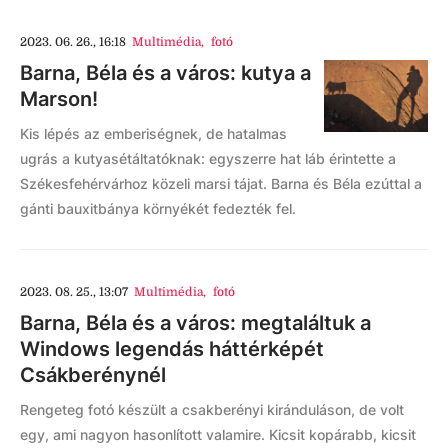
2023. 06. 26., 16:18
Multimédia
,
fotó
Barna, Béla és a város: kutya a
Marson!
Kis lépés az emberiségnek, de hatalmas
ugrás a kutyasétáltatóknak: egyszerre hat láb érintette a
Székesfehérvárhoz közeli marsi tájat. Barna és Béla ezúttal a
gánti bauxitbánya környékét fedezték fel.
2023. 08. 25., 13:07
Multimédia
,
fotó
Barna, Béla és a város: megtaláltuk a
Windows legendás háttérképét
Csákberénynél
Rengeteg fotó készült a csakberényi kiránduláson, de volt
egy, ami nagyon hasonlított valamire. Kicsit kopárabb, kicsit