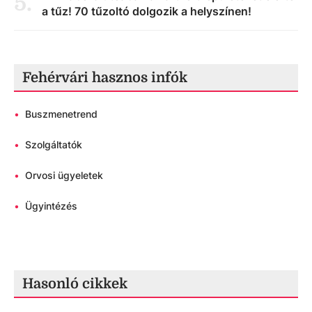
5
.
a tűz! 70 tűzoltó dolgozik a helyszínen!
Fehérvári hasznos infók
•
Buszmenetrend
•
Szolgáltatók
•
Orvosi ügyeletek
•
Ügyintézés
Hasonló cikkek