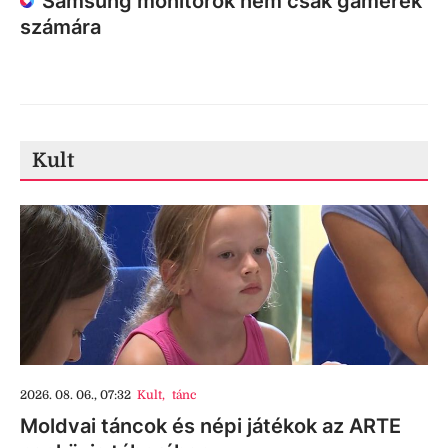
Samsung monitorok nem csak gamerek
számára
Kult
2026. 08. 06., 07:32
Kult
,
tánc
Moldvai táncok és népi játékok az ARTE