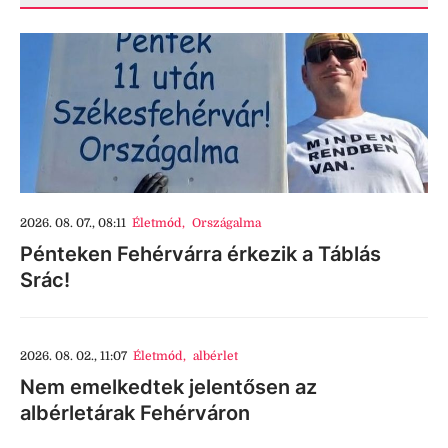
2026. 08. 07., 08:11
Életmód
,
Országalma
Pénteken Fehérvárra érkezik a Táblás
Srác!
2026. 08. 02., 11:07
Életmód
,
albérlet
Nem emelkedtek jelentősen az
albérletárak Fehérváron