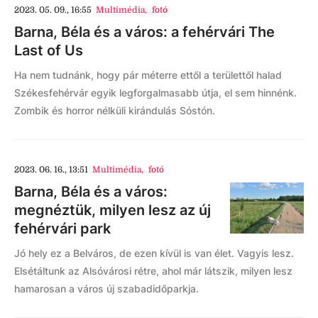
2023. 05. 09., 16:55
Multimédia
,
fotó
Barna, Béla és a város: a fehérvári The
Last of Us
Ha nem tudnánk, hogy pár méterre ettől a területtől halad
Székesfehérvár egyik legforgalmasabb útja, el sem hinnénk.
Zombik és horror nélküli kirándulás Sóstón.
2023. 06. 16., 13:51
Multimédia
,
fotó
Barna, Béla és a város:
megnéztük, milyen lesz az új
fehérvári park
Jó hely ez a Belváros, de ezen kívül is van élet. Vagyis lesz.
Elsétáltunk az Alsóvárosi rétre, ahol már látszik, milyen lesz
hamarosan a város új szabadidőparkja.