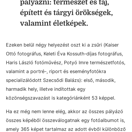
pályázni: természet és táj,
épített és tárgyi örökségek,
valamint életképek.
Ezeken belül négy helyezést oszt ki a zsűri (
Kaiser
Ottó fotográfus, Keleti Éva Kossuth-díjas fotográfus,
Haris László fotóművész, Potyó Imre természetfotós,
valamint a portré-, riport és eseményfotókra
specializálódott Szecsődi Balázs): e
lső, második,
harmadik hely, illetve indítottak egy
közönségszavazást is kategóriánként 53 képpel.
Ha ez még nem lenne elég, akkor az összes pályázó
összes képéből összeválogatnak egy fotóalbumot is,
amely 365 képet tartalmaz az adott évből különböző