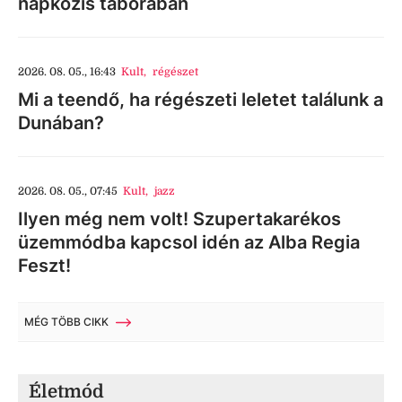
napközis táborában
2026. 08. 05., 16:43
Kult
,
régészet
Mi a teendő, ha régészeti leletet találunk a
Dunában?
2026. 08. 05., 07:45
Kult
,
jazz
Ilyen még nem volt! Szupertakarékos
üzemmódba kapcsol idén az Alba Regia
Feszt!
MÉG TÖBB CIKK
Életmód