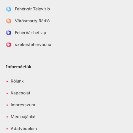
Fehérvár Televízió
Vörösmarty Rádió
FehérVár hetilap
szekesfehervar.hu
Információk
•
Rólunk
•
Kapcsolat
•
Impresszum
•
Médiaajánlat
•
Adatvédelem