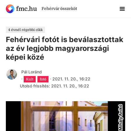
fmc.hu
Fehérvár összeköt
4 évnél régebbi cikk
Fehérvári fotót is beválasztottak
az év legjobb magyarországi
képei közé
Pál Loránd
·
·
2021. 11. 20., 16:22
Kult
fotó
Utolsó frissítés: 2021. 11. 20., 16:22
Mihály Anikó