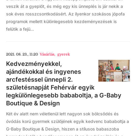
veszik át a gyeplőt, és még egy kis ünneplés is jár nekik a
sok éves rosszcsontkodásért. Az ilyenkor szokásos jópofa
programok mellett különlegesebb kezdeményezések is
felütik a fejü...
2021. 08. 23., 11:20
Vásárlás
,
gyerek
Kedvezményekkel,
ajándékokkal és ingyenes
arcfestéssel ünnepli 2.
születésnapját Fehérvár egyik
legkülönlegesebb bababoltja, a G-Baby
Boutique & Design
Két év alatt nem véletlenül lett nagyon sok bölcsődés és
óvódás korú gyermek szülőjének egyik kedvenc bababoltja a
G-Baby Boutique & Design, hiszen a stílusos babaszoba