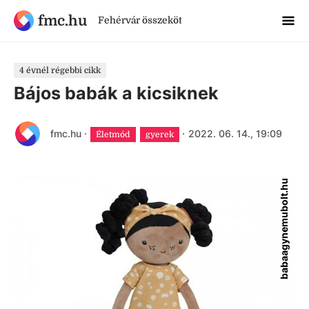
fmc.hu
Fehérvár összeköt
4 évnél régebbi cikk
Bájos babák a kicsiknek
fmc.hu
·
·
2022. 06. 14., 19:09
Életmód
gyerek
babaagynemubolt.hu