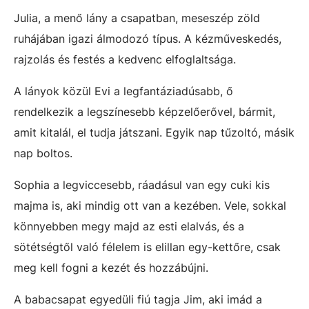
Julia, a menő lány a csapatban, meseszép zöld
ruhájában igazi álmodozó típus. A kézműveskedés,
rajzolás és festés a kedvenc elfoglaltsága.
A lányok közül Evi a legfantáziadúsabb, ő
rendelkezik a legszínesebb képzelőerővel, bármit,
amit kitalál, el tudja játszani. Egyik nap tűzoltó, másik
nap boltos.
Sophia a legviccesebb, ráadásul van egy cuki kis
majma is, aki mindig ott van a kezében. Vele, sokkal
könnyebben megy majd az esti elalvás, és a
sötétségtől való félelem is elillan egy-kettőre, csak
meg kell fogni a kezét és hozzábújni.
A babacsapat egyedüli fiú tagja Jim, aki imád a