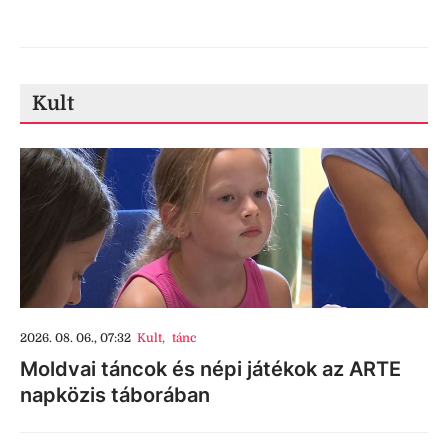
Kult
2026. 08. 06., 07:32
Kult
,
tánc
Moldvai táncok és népi játékok az ARTE
napközis táborában