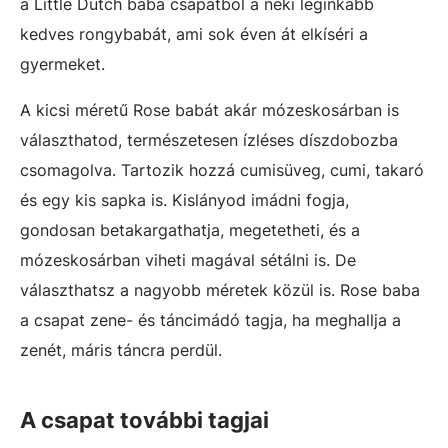
a Little Dutch baba csapatból a neki leginkább
kedves rongybabát, ami sok éven át elkíséri a
gyermeket.
A kicsi méretű Rose babát akár mózeskosárban is
választhatod, természetesen ízléses díszdobozba
csomagolva. Tartozik hozzá cumisüveg, cumi, takaró
és egy kis sapka is. Kislányod imádni fogja,
gondosan betakargathatja, megetetheti, és a
mózeskosárban viheti magával sétálni is. De
választhatsz a nagyobb méretek közül is. Rose baba
a csapat zene- és táncimádó tagja, ha meghallja a
zenét, máris táncra perdül.
A csapat további tagjai