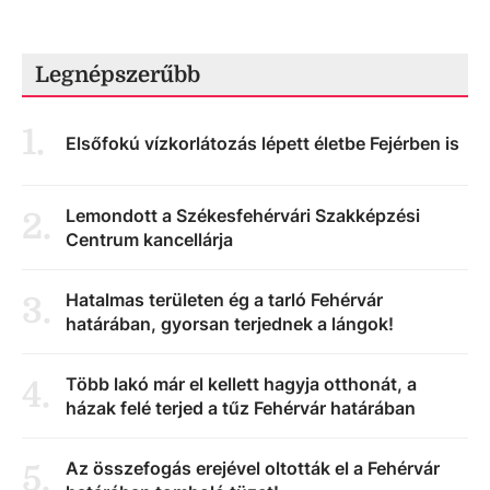
Legnépszerűbb
1
.
Elsőfokú vízkorlátozás lépett életbe Fejérben is
Lemondott a Székesfehérvári Szakképzési
2
.
Centrum kancellárja
Hatalmas területen ég a tarló Fehérvár
3
.
határában, gyorsan terjednek a lángok!
Több lakó már el kellett hagyja otthonát, a
4
.
házak felé terjed a tűz Fehérvár határában
Az összefogás erejével oltották el a Fehérvár
5
.