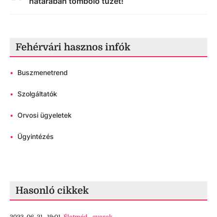
határában tomboló tüzet!
Fehérvári hasznos infók
•
Buszmenetrend
•
Szolgáltatók
•
Orvosi ügyeletek
•
Ügyintézés
Hasonló cikkek