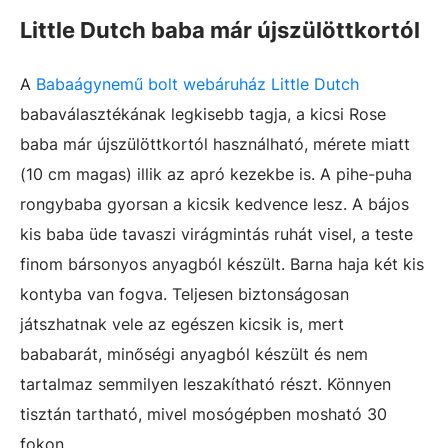
Little Dutch baba már újszülöttkortól
A
Babaágynemű bolt webáruház Little Dutch
babaválasztékának
legkisebb tagja, a kicsi Rose
baba már újszülöttkortól használható, mérete miatt
(10 cm magas) illik az apró kezekbe is. A pihe-puha
rongybaba gyorsan a kicsik kedvence lesz. A bájos
kis baba üde tavaszi virágmintás ruhát visel, a teste
finom bársonyos anyagból készült. Barna haja két kis
kontyba van fogva. Teljesen biztonságosan
játszhatnak vele az egészen kicsik is, mert
bababarát, minőségi anyagból készült és nem
tartalmaz semmilyen leszakítható részt. Könnyen
tisztán tartható, mivel mosógépben mosható 30
fokon.