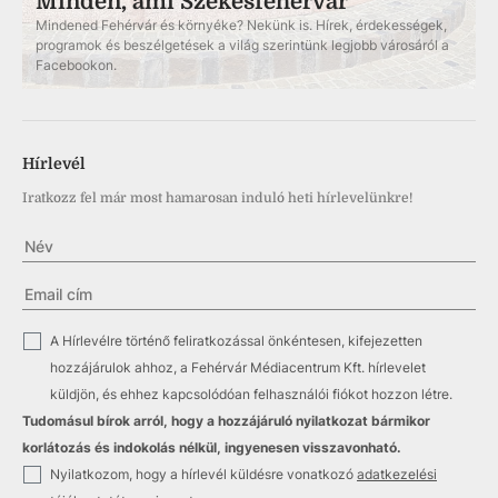
Minden, ami Székesfehérvár
Mindened Fehérvár és környéke? Nekünk is. Hírek, érdekességek,
programok és beszélgetések a világ szerintünk legjobb városáról a
Facebookon.
Hírlevél
Iratkozz fel már most hamarosan induló heti hírlevelünkre!
✓
A Hírlevélre történő feliratkozással önkéntesen, kifejezetten
hozzájárulok ahhoz, a Fehérvár Médiacentrum Kft. hírlevelet
küldjön, és ehhez kapcsolódóan felhasználói fiókot hozzon létre.
Tudomásul bírok arról, hogy a hozzájáruló nyilatkozat bármikor
korlátozás és indokolás nélkül, ingyenesen visszavonható.
✓
Nyilatkozom, hogy a hírlevél küldésre vonatkozó
adatkezelési