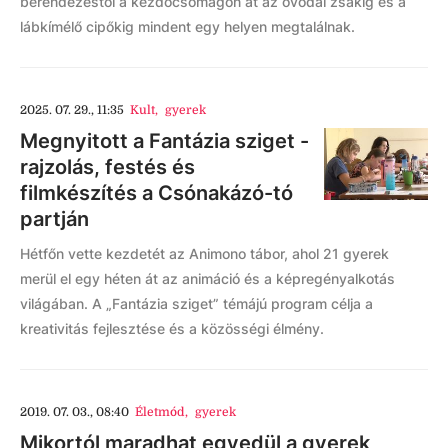
berendezéstől a kezdőcsomagon át az óvodai zsákig és a
lábkímélő cipőkig mindent egy helyen megtalálnak.
2025. 07. 29., 11:35
Kult
,
gyerek
Megnyitott a Fantázia sziget -
rajzolás, festés és
filmkészítés a Csónakázó-tó
partján
Hétfőn vette kezdetét az Animono tábor, ahol 21 gyerek
merül el egy héten át az animáció és a képregényalkotás
világában. A „Fantázia sziget” témájú program célja a
kreativitás fejlesztése és a közösségi élmény.
2019. 07. 03., 08:40
Életmód
,
gyerek
Mikortól maradhat egyedül a gyerek