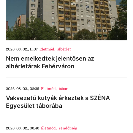
2026. 08. 02., 11:07
Életmód
,
albérlet
Nem emelkedtek jelentősen az
albérletárak Fehérváron
2026. 08. 02., 08:35
Életmód
,
tábor
Vakvezető kutyák érkeztek a SZÉNA
Egyesület táborába
2026. 08. 02., 06:46
Életmód
,
rendőrség