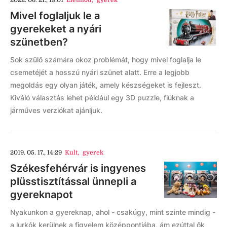
2022. 06. 21., 19:01
Életmód
,
gyerek
Mivel foglaljuk le a
gyerekeket a nyári
szünetben?
Sok szülő számára okoz problémát, hogy mivel foglalja le
csemetéjét a hosszú nyári szünet alatt. Erre a legjobb
megoldás egy olyan játék, amely készségeket is fejleszt.
Kiváló választás lehet például egy 3D puzzle, fiúknak a
járműves verziókat ajánljuk.
2019. 05. 17., 14:29
Kult
,
gyerek
Székesfehérvár is ingyenes
plüsstisztítással ünnepli a
gyereknapot
Nyakunkon a gyereknap, ahol - csakúgy, mint szinte mindig -
a lurkók kerülnek a figyelem középpontjába, ám ezúttal ők