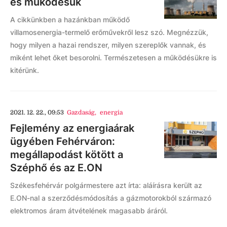
és működésük
A cikkünkben a hazánkban működő
villamosenergia-termelő erőművekről lesz szó. Megnézzük,
hogy milyen a hazai rendszer, milyen szereplők vannak, és
miként lehet őket besorolni. Természetesen a működésükre is
kitérünk.
2021. 12. 22., 09:53
Gazdaság
,
energia
Fejlemény az energiaárak
ügyében Fehérváron:
megállapodást kötött a
Széphő és az E.ON
Székesfehérvár polgármestere azt írta: aláírásra került az
E.ON-nal a szerződésmódosítás a gázmotorokból származó
elektromos áram átvételének magasabb áráról.