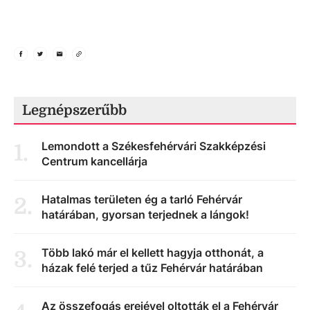
Legnépszerűbb
Lemondott a Székesfehérvári Szakképzési
1
.
Centrum kancellárja
Hatalmas területen ég a tarló Fehérvár
2
.
határában, gyorsan terjednek a lángok!
Több lakó már el kellett hagyja otthonát, a
3
.
házak felé terjed a tűz Fehérvár határában
Az összefogás erejével oltották el a Fehérvár