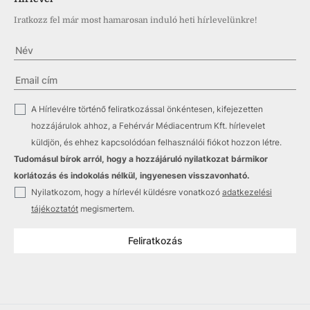
Iratkozz fel már most hamarosan induló heti hírlevelünkre!
✓
A Hírlevélre történő feliratkozással önkéntesen, kifejezetten
hozzájárulok ahhoz, a Fehérvár Médiacentrum Kft. hírlevelet
küldjön, és ehhez kapcsolódóan felhasználói fiókot hozzon létre.
Tudomásul bírok arról, hogy a hozzájáruló nyilatkozat bármikor
korlátozás és indokolás nélkül, ingyenesen visszavonható.
✓
Nyilatkozom, hogy a hírlevél küldésre vonatkozó
adatkezelési
tájékoztatót
megismertem.
Feliratkozás