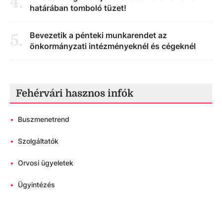
4
.
határában tomboló tüzet!
Bevezetik a pénteki munkarendet az
5
.
önkormányzati intézményeknél és cégeknél
Fehérvári hasznos infók
•
Buszmenetrend
•
Szolgáltatók
•
Orvosi ügyeletek
•
Ügyintézés