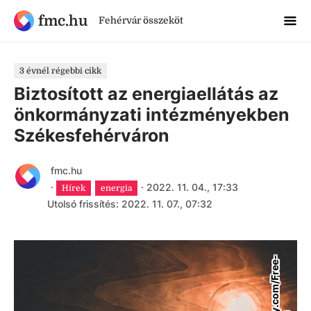
fmc.hu
Fehérvár összeköt
3 évnél régebbi cikk
Biztosított az energiaellátás az
önkormányzati intézményekben
Székesfehérváron
fmc.hu
·
·
2022. 11. 04., 17:33
Hírek
energia
Utolsó frissítés: 2022. 11. 07., 07:32
p
i
x
a
b
a
y
.
c
o
m
/
F
r
e
e
-
P
h
o
t
o