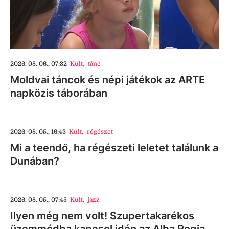
2026. 08. 06., 07:32
Kult
,
tánc
Moldvai táncok és népi játékok az ARTE
napközis táborában
2026. 08. 05., 16:43
Kult
,
régészet
Mi a teendő, ha régészeti leletet találunk a
Dunában?
2026. 08. 05., 07:45
Kult
,
jazz
Ilyen még nem volt! Szupertakarékos
üzemmódba kapcsol idén az Alba Regia