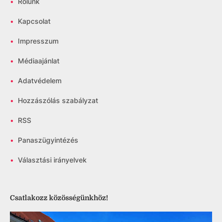
•
Rólunk
•
Kapcsolat
•
Impresszum
•
Médiaajánlat
•
Adatvédelem
•
Hozzászólás szabályzat
•
RSS
•
Panaszügyintézés
•
Választási irányelvek
Csatlakozz közösségünkhöz!