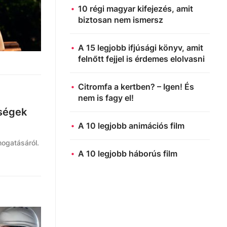
10 régi magyar kifejezés, amit
biztosan nem ismersz
A 15 legjobb ifjúsági könyv, amit
felnőtt fejjel is érdemes elolvasni
Citromfa a kertben? – Igen! És
nem is fagy el!
tségek
A 10 legjobb animációs film
mogatásáról.
A 10 legjobb háborús film