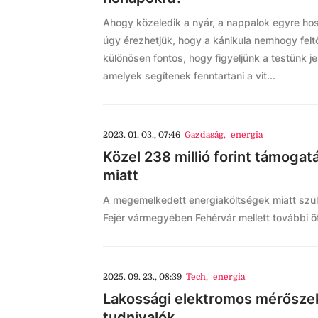
Ahogy közeledik a nyár, a nappalok egyre h
úgy érezhetjük, hogy a kánikula nemhogy feltöl
különösen fontos, hogy figyeljünk a testünk je
amelyek segítenek fenntartani a vit...
2023. 01. 03., 07:46
Gazdaság
,
energia
Közel 238 millió forint támoga
miatt
A megemelkedett energiaköltségek miatt szület
Fejér vármegyében Fehérvár mellett további öt
2025. 09. 23., 08:39
Tech
,
energia
Lakossági elektromos mérősze
tudnivalók