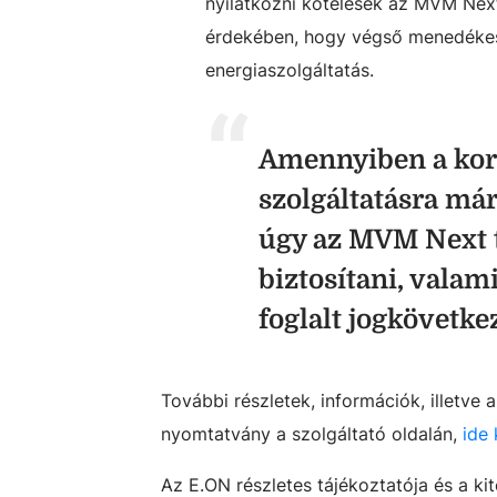
nyilatkozni kötelesek az MVM Next 
érdekében, hogy végső menedékes
energiaszolgáltatás.
Amennyiben a kor
szolgáltatásra már
úgy az MVM Next t
biztosítani, vala
foglalt jogkövetk
További részletek, információk, illetve
nyomtatvány a szolgáltató oldalán,
ide 
Az E.ON részletes tájékoztatója és a ki