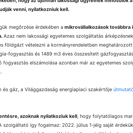
kében, hogy az újonnan lakossági ügyfélnek minősülők a
ják venni, nyilatkozniuk kell.
égük megőrzése érdekében a
mikrovállalkozások továbbra 
a.
Azaz nem lakossági egyetemes szolgáltatás árképzésnek
 és földgázt vételezni a kormányrendeletben meghatározot
gia-fogyasztás és 1489 m3 éves összesített gázfogyasztás 
 fogyasztás elszámolása azonban már az egyetemes szol
.
m és gáz, a Világgazdaság energiapiaci szakértője
útmutatót
ntésre, azoknak nyilatkoziuk kell
, hogy folytatólagos ma
 szolgáltató így fogalmaz: 2022. július 1-jéig saját érdekü