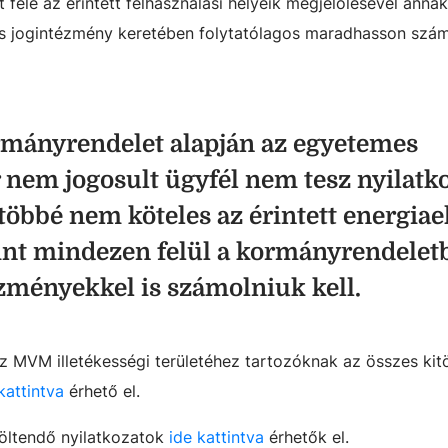
felé az érintett felhasználási helyeik megjelölésével annak
 jogintézmény keretében folytatólagos maradhasson szá
mányrendelet alapján az egyetemes
 nem jogosult ügyfél nem tesz nyilatko
öbbé nem köteles az érintett energiael
mint mindezen felül a kormányrendelet
ezményekkel is számolniuk kell.
 az MVM illetékességi területéhez tartozóknak az összes kit
kattintva
érhető el.
töltendő nyilatkozatok
ide kattintva
érhetők el.