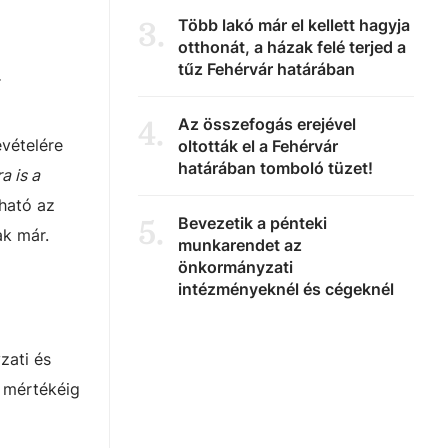
Több lakó már el kellett hagyja
3
.
otthonát, a házak felé terjed a
tűz Fehérvár határában
.
Az összefogás erejével
4
.
vételére
oltották el a Fehérvár
határában tomboló tüzet!
a is a
sható az
Bevezetik a pénteki
5
.
ak már.
munkarendet az
önkormányzati
intézményeknél és cégeknél
zati és
k mértékéig