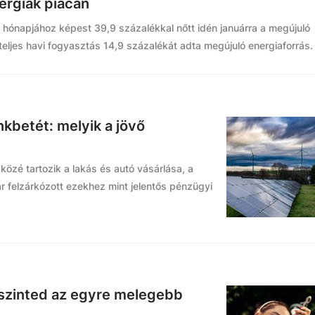
ergiák piacán
 hónapjához képest 39,9 százalékkal nőtt idén januárra a megújuló
teljes havi fogyasztás 14,9 százalékát adta megújuló energiaforrás.
betét: melyik a jövő
zé tartozik a lakás és autó vásárlása, a
 felzárkózott ezekhez mint jelentős pénzügyi
szinted az egyre melegebb