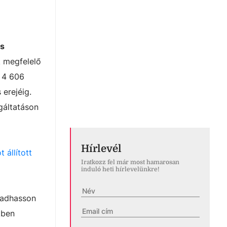
is
 megfelelő
t 4 606
erejéig.
gáltatáson
Hírlevél
 állított
Iratkozz fel már most hamarosan
induló heti hírlevelünkre!
radhasson
kben