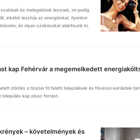
osszabbak és melegebbek lesznek, mi pedig
t, inkább leszívja az energiánkat. Ilyenkor
lzéseire, és olyan szokásokat alakítsunk ki,
tást kap Fehérvár a megemelkedett energiaköl
ett döntés a tízezer fő feletti települések és fővárosi kerületek tá
 település kap plusz forrást.
krények – követelmények és