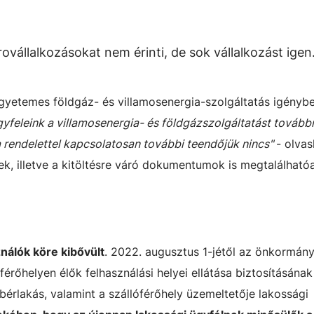
ovállalkozásokat nem érinti, de sok vállalkozást igen
gyetemes földgáz- és villamosenergia-szolgáltatás igénybe
ügyfeleink a villamosenergia- és földgázszolgáltatást továbbr
a rendelettel kapcsolatosan további teendőjük nincs"
- olva
tek, illetve a kitöltésre váró dokumentumok is megtalálható
ználók köre kibővült
. 2022. augusztus 1-jétől az önkormány
óférőhelyen élők felhasználási helyei ellátása biztosításána
bérlakás, valamint a szállóférőhely üzemeltetője lakossági