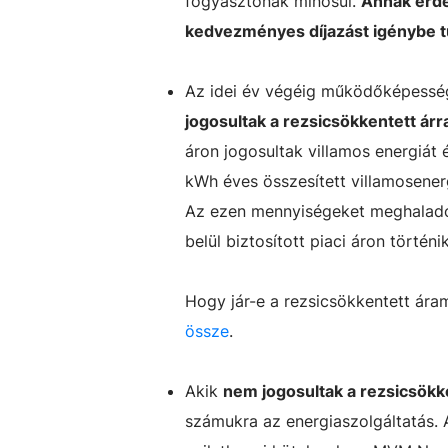
fogyasztónak minősül.
Annak érde
kedvezményes díjazást igénybe tud
Az idei év végéig működőképess
jogosultak a rezsicsökkentett árr
áron jogosultak villamos energiát
kWh éves összesített villamosener
Az ezen mennyiségeket meghaladó
belül biztosított piaci áron történik
Hogy jár-e a rezsicsökkentett ára
össze
.
Akik
nem jogosultak a rezsicsökke
számukra az energiaszolgáltatás. A