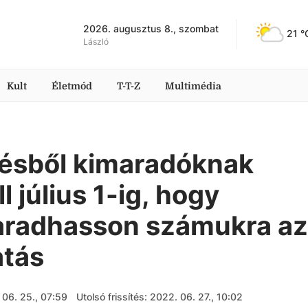
2026. augusztus 8., szombat
21
 °
László
Kult
Életmód
T-T-Z
Multimédia
tésből kimaradóknak
l július 1-ig, hogy
maradhasson számukra az
atás
 06. 25., 07:59
Utolsó frissítés: 2022. 06. 27., 10:02