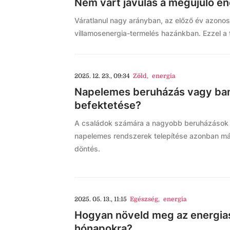
Nem várt javulás a megújuló en
Váratlanul nagy arányban, az előző év azonos
villamosenergia-termelés hazánkban. Ezzel a 
2025. 12. 23., 09:34
Zöld
,
energia
Napelemes beruházás vagy bank
befektetése?
A családok számára a nagyobb beruházások kö
napelemes rendszerek telepítése azonban már
döntés.
2025. 05. 13., 11:15
Egészség
,
energia
Hogyan növeld meg az energia
hónapokra?