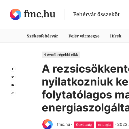
fmc.hu
Fehérvár összeköt
Székesfehérvár
Fejér vármegye
Hírek
4 évnél régebbi cikk
A rezsicsökken
nyilatkozniuk kel
folytatólagos 
energiaszolgált
fmc.hu
·
·
2022.
Gazdaság
energia