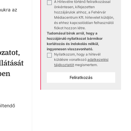
A Hírlevélre történő feliratkozással
✓
önkéntesen, kifejezetten
mukra az
hozzájárulok ahhoz, a Fehérvár
Médiacentrum Kft. hírlevelet küldjön,
és ehhez kapcsolódóan felhasználói
fiókot hozzon létre.
Tudomásul bírok arról, hogy a
hozzájáruló nyilatkozat bármikor
korlátozás és indokolás nélkül,
ingyenesen visszavonható.
zatot,
Nyilatkozom, hogy a hírlevél
✓
küldésre vonatkozó
adatkezelési
látását
tájékoztatót
megismertem.
ben
Feliratkozás
öltendő