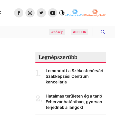
C
Fehérvár-TV
Vörösmarty Rádió
#hőség
#FEDOK
Legnépszerűbb
Lemondott a Székesfehérvári
1
.
Szakképzési Centrum
kancellárja
Hatalmas területen ég a tarló
2
.
Fehérvár határában, gyorsan
terjednek a lángok!