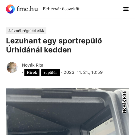
fmc.hu
Fehérvár összeköt
2 évnél régebbi cikk
Lezuhant egy sportrepülő
Úrhidánál kedden
Novák Rita
·
·
2023. 11. 21., 10:59
Hírek
repülés
Novák Rita