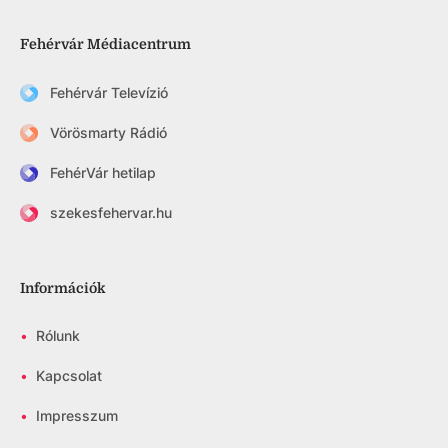
Fehérvár Médiacentrum
Fehérvár Televízió
Vörösmarty Rádió
FehérVár hetilap
szekesfehervar.hu
Információk
•
Rólunk
•
Kapcsolat
•
Impresszum