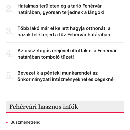
Hatalmas területen ég a tarló Fehérvár
2
.
határában, gyorsan terjednek a lángok!
Több lakó már el kellett hagyja otthonát, a
3
.
házak felé terjed a tűz Fehérvár határában
Az összefogás erejével oltották el a Fehérvár
4
.
határában tomboló tüzet!
Bevezetik a pénteki munkarendet az
5
.
önkormányzati intézményeknél és cégeknél
Fehérvári hasznos infók
•
Buszmenetrend