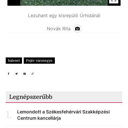
Lezuhant egy kisrepülő Úrhidánál
Novák Rita
baleset
Fejér vármegye
Legnépszerűbb
Lemondott a Székesfehérvári Szakképzési
1
.
Centrum kancellárja