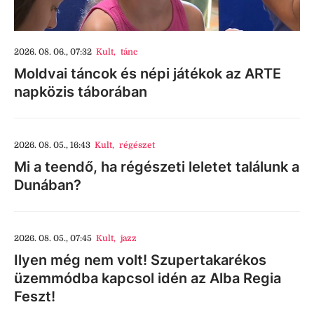
2026. 08. 06., 07:32
Kult
,
tánc
Moldvai táncok és népi játékok az ARTE
napközis táborában
2026. 08. 05., 16:43
Kult
,
régészet
Mi a teendő, ha régészeti leletet találunk a
Dunában?
2026. 08. 05., 07:45
Kult
,
jazz
Ilyen még nem volt! Szupertakarékos
üzemmódba kapcsol idén az Alba Regia
Feszt!