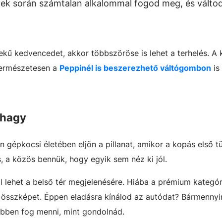
ek során számtalan alkalommal fogod meg, és váltod
ű kedvencedet, akkor többszöröse is lehet a terhelés. A 
 természetesen a
Peppinél is beszerezhető váltógombon
is
 hagy
 gépkocsi életében eljön a pillanat, amikor a kopás első t
 a közös bennük, hogy egyik sem néz ki jól.
 lehet a belső tér megjelenésére. Hiába a prémium kategór
 az összképet. Éppen eladásra kínálod az autódat? Bármennyi
ebben fog menni, mint gondolnád.