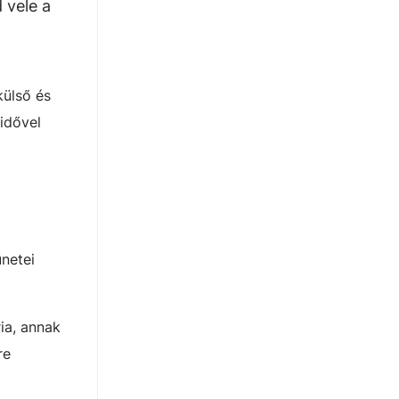
 vele a
külső és
idővel
ünetei
ia, annak
re