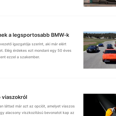
lnek a legsportosabb BMW-k
zető igazgatója szerint, aki már elért
zet. Elég érdekes ezt mondani egy 50 éves
zent ezzel a szakember.
 viaszokról
n láttad már azt az opciót, amelyet viaszos
egy alacsony viszkozitású bevonatot kap az