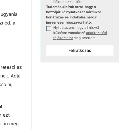
fiókot hozzon létre.
Tudomásul bírok arról, hogy a
hozzájáruló nyilatkozat bármikor
 ugyanis
korlátozás és indokolás nélkül,
zned, a
ingyenesen visszavonható.
Nyilatkozom, hogy a hírlevél
✓
küldésre vonatkozó
adatkezelési
tájékoztatót
megismertem.
Feliratkozás
kreteszi az
rnek. Adja
solni,
nt
m ezt
talán még