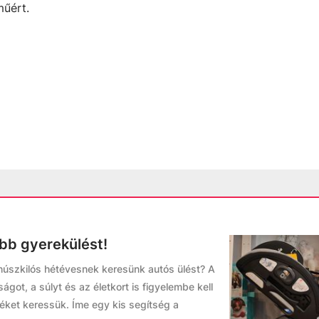
műért.
bb gyerekülést!
húszkilós hétévesnek keresünk autós ülést? A
ot, a súlyt és az életkort is figyelembe kell
ket keressük. Íme egy kis segítség a