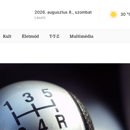
2026. augusztus 8., szombat
30
 °
László
Kult
Életmód
T-T-Z
Multimédia