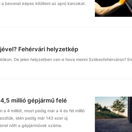
l a bevonat képes kitölteni az apró karcokat.
éjével? Fehérvári helyzetkép
az autókon. De jelen helyzetben van-e hova menni Székesfehérváron? 
4,5 millió gépjármű felé
 4 milliót, most pedig már a 4 és fél millió
kezdtük, idén pedig már 143 ezer új
errel nőtt a gépjárművek száma.