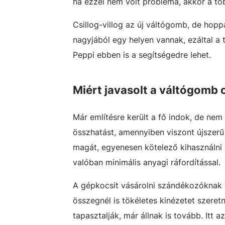
ha ezzel nem volt probléma, akkor a töb
Csillog-villog az új váltógomb, de hopp
nagyjából egy helyen vannak, ezáltal a 
Peppi ebben is a segítségedre lehet.
Miért javasolt a váltógomb 
Már említésre került a fő indok, de nem
összhatást, amennyiben viszont újszerű 
magát, egyenesen kötelező kihasználni e
valóban minimális anyagi ráfordítással.
A gépkocsit vásárolni szándékozóknak 
összegnél is tökéletes kinézetet szeret
tapasztalják, már állnak is tovább. Itt