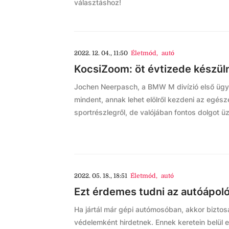
választáshoz!
2022. 12. 04., 11:50
Életmód
,
autó
KocsiZoom: öt évtizede készü
Jochen Neerpasch, a BMW M divízió első ügyve
mindent, annak lehet elölről kezdeni az egés
sportrészlegről, de valójában fontos dolgot ü
2022. 05. 18., 18:51
Életmód
,
autó
Ezt érdemes tudni az autóápoló
Ha jártál már gépi autómosóban, akkor biztosa
védelemként hirdetnek. Ennek keretein belül 