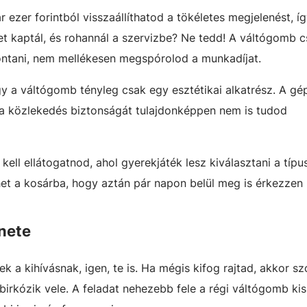
r ezer forintból visszaállíthatod a tökéletes megjelenést, í
et kaptál, és rohannál a szervizbe? Ne tedd! A váltógomb c
rontani, nem mellékesen megspórolod a munkadíjat.
ogy a váltógomb tényleg csak egy esztétikai alkatrész. A g
 a közlekedés biztonságát tulajdonképpen nem is tudod
kell ellátogatnod, ahol gyerekjáték lesz kiválasztani a típu
het a kosárba, hogy aztán pár napon belül meg is érkezzen
nete
ek a kihívásnak, igen, te is. Ha mégis kifog rajtad, akkor sz
irkózik vele. A feladat nehezebb fele a régi váltógomb kis