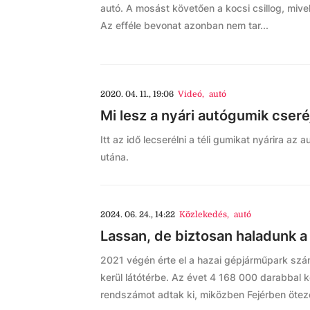
autó. A mosást követően a kocsi csillog, mive
Az efféle bevonat azonban nem tar...
2020. 04. 11., 19:06
Videó
,
autó
Mi lesz a nyári autógumik cser
Itt az idő lecserélni a téli gumikat nyárira 
utána.
2024. 06. 24., 14:22
Közlekedés
,
autó
Lassan, de biztosan haladunk a 
2021 végén érte el a hazai gépjárműpark szám a
kerül látótérbe. Az évet 4 168 000 darabbal 
rendszámot adtak ki, miközben Fejérben ötez