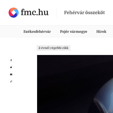
fmc.hu
Fehérvár összeköt
Székesfehérvár
Fejér vármegye
Hírek
2 évnél régebbi cikk