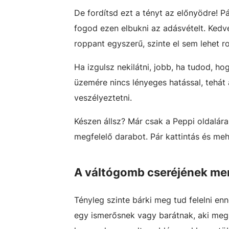
De fordítsd ezt a tényt az előnyödre! Pá
fogod ezen elbukni az adásvételt. Kedv
roppant egyszerű, szinte el sem lehet 
Ha izgulsz nekilátni, jobb, ha tudod, h
üzemére nincs lényeges hatással, tehát
veszélyeztetni.
Készen állsz? Már csak a Peppi oldalára 
megfelelő darabot. Pár kattintás és me
A váltógomb cseréjének me
Tényleg szinte bárki meg tud felelni enn
egy ismerősnek vagy barátnak, aki megb