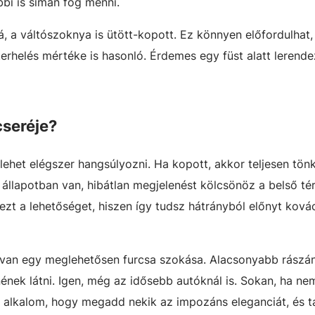
bi is simán fog menni.
á, a váltószoknya is ütött-kopott. Ez könnyen előfordulhat,
terhelés mértéke is hasonló. Érdemes egy füst alatt lerende
cseréje?
 lehet elégszer hangsúlyozni. Ha kopott, akkor teljesen tön
állapotban van, hibátlan megjelenést kölcsönöz a belső té
zt a lehetőséget, hiszen így tudsz hátrányból előnyt kovác
van egy meglehetősen furcsa szokása. Alacsonyabb rászá
nének látni. Igen, még az idősebb autóknál is. Sokan, ha ne
 az alkalom, hogy megadd nekik az impozáns eleganciát, és 