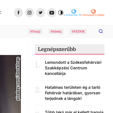
C
Fehérvár-TV
Vörösmarty Rádió
#Forgi
#hőség
#FEDOK
Legnépszerűbb
pixabay.com/ StockSnap
Lemondott a Székesfehérvári
1
.
Szakképzési Centrum
kancellárja
Hatalmas területen ég a tarló
2
.
Fehérvár határában, gyorsan
terjednek a lángok!
Több lakó már el kellett hagyja