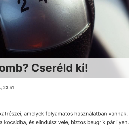
gomb? Cseréld ki!
., 23:51
katrészei, amelyek folyamatos használatban vannak.
kocsidba, és elindulsz vele, biztos beugrik pár ilyen