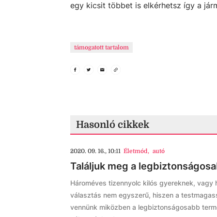
egy kicsit többet is elkérhetsz így a jár
támogatott tartalom
Hasonló cikkek
2020. 09. 16., 10:11
Életmód
,
autó
Találjuk meg a legbiztonságosa
Hároméves tizennyolc kilós gyereknek, vagy 
választás nem egyszerű, hiszen a testmagasság
vennünk miközben a legbiztonságosabb termé