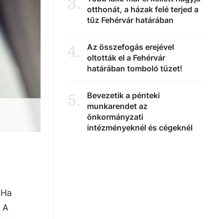
3
.
otthonát, a házak felé terjed a
tűz Fehérvár határában
Az összefogás erejével
4
.
oltották el a Fehérvár
határában tomboló tüzet!
Bevezetik a pénteki
5
.
munkarendet az
önkormányzati
intézményeknél és cégeknél
 Ha
. A