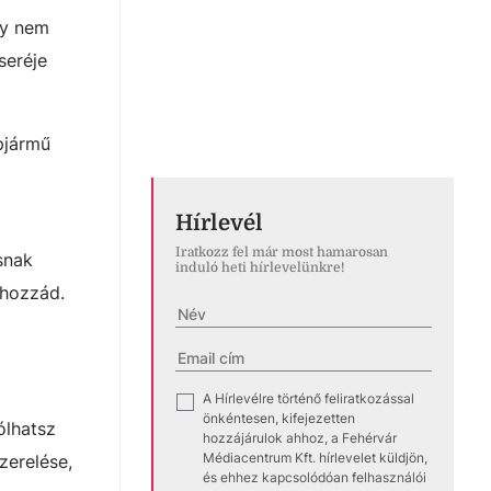
gy nem
seréje
épjármű
Hírlevél
Iratkozz fel már most hamarosan
snak
induló heti hírlevelünkre!
 hozzád.
A Hírlevélre történő feliratkozással
✓
önkéntesen, kifejezetten
ólhatsz
hozzájárulok ahhoz, a Fehérvár
Médiacentrum Kft. hírlevelet küldjön,
zerelése,
és ehhez kapcsolódóan felhasználói