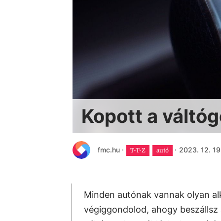
Kopott a váltó
fmc.hu
·
·
2023. 12. 19
T-T-Z
autó
Minden autónak vannak olyan al
végiggondolod, ahogy beszállsz a 