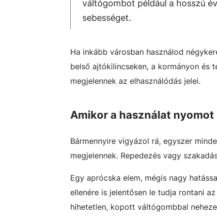
váltógombot például a hosszú év
sebességet.
Ha inkább városban használod négykerek
belső ajtókilincseken, a kormányon és
megjelennek az elhasználódás jelei.
Amikor a használat nyomot
Bármennyire vigyázol rá, egyszer minden
megjelennek. Repedezés vagy szakadás,
Egy aprócska elem, mégis nagy hatással
ellenére is jelentősen le tudja rontani
hihetetlen, kopott váltógombbal nehez