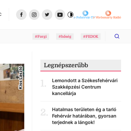
C
Fehérvár-TV
Vörösmarty Rádió
#Forgi
#hőség
#FEDOK
Legnépszerűbb
Kiss László
Lemondott a Székesfehérvári
1
.
Szakképzési Centrum
kancellárja
Hatalmas területen ég a tarló
2
.
Fehérvár határában, gyorsan
terjednek a lángok!