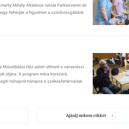
arty Mihály Általános Iskola Farkasvermi úti
ogy felhívják a figyelmet a szűrővizsgálatok
 Művelődési Ház adott otthont a városrészi
lt útjára. A program mára korszerű
segíti hónapról hónapra a székesfehérváriak
Ajánlj nekem cikket