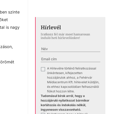
ben szinte
őket
tal is nagy
Hírlevél
Iratkozz fel már most hamarosan
induló heti hírlevelünkre!
ozáson,
e örömét
A Hírlevélre történő feliratkozással
✓
önkéntesen, kifejezetten
hozzájárulok ahhoz, a Fehérvár
Médiacentrum Kft. hírlevelet küldjön,
és ehhez kapcsolódóan felhasználói
fiókot hozzon létre.
Tudomásul bírok arról, hogy a
hozzájáruló nyilatkozat bármikor
korlátozás és indokolás nélkül,
ingyenesen visszavonható.