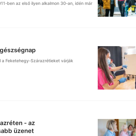
1-ben az első ilyen alkalmon 30-an, idén már
Egészségnap
l a Feketehegy-Szárazrétieket várják
zréten - az
sabb üzenet