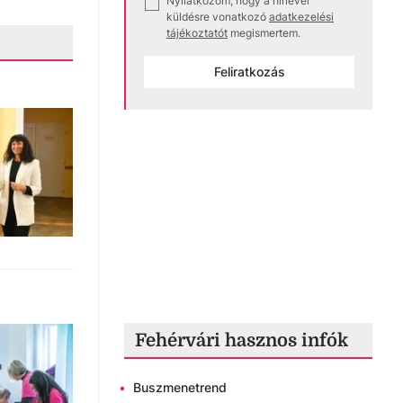
Nyilatkozom, hogy a hírlevél
✓
küldésre vonatkozó
adatkezelési
tájékoztatót
megismertem.
Feliratkozás
Fehérvári hasznos infók
•
Buszmenetrend