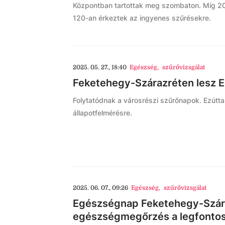
Központban tartottak meg szombaton. Míg 201
120-an érkeztek az ingyenes szűrésekre.
2025. 05. 27., 18:40
Egészség
,
szűrővizsgálat
Feketehegy-Szárazréten lesz 
Folytatódnak a városrészi szűrőnapok. Ezútta
állapotfelmérésre.
2025. 06. 07., 09:26
Egészség
,
szűrővizsgálat
Egészségnap Feketehegy-Szára
egészségmegőrzés a legfonto