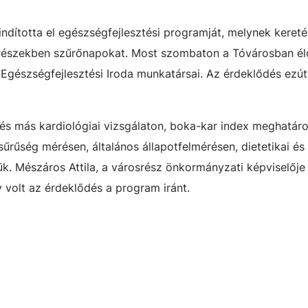
ndította el egészségfejlesztési programját, melynek kereté
részekben szűrőnapokat. Most szombaton a Tóvárosban él
 Egészségfejlesztési Iroda munkatársai. Az érdeklődés ezút
és más kardiológiai vizsgálaton, boka-kar index meghatár
űrűség mérésen, általános állapotfelmérésen, dietetikai és
ük. Mészáros Attila, a városrész önkormányzati képviselőj
y volt az érdeklődés a program iránt.