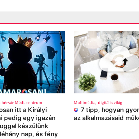
ehérvár Médiacentrum
Multimédia
,
digitális világ
san itt a Királyi
7 tipp, hogyan gyor
i pedig egy igazán
az alkalmazásaid mű
loggal készülünk
Néhány nap, és fény