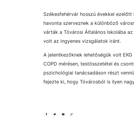
Székesfehérvár hosszú évekkel ezelőtt i
havonta szerveznek a különböző város
várták a Tóvárosi Általános Iskolába az
volt az ingyenes vizsgálatok iránt.
A jelentkezőknek lehetőségük volt EKG 
COPD mérésen, testösszetétel és csonts
pszichológiai tanácsadáson részt venni
fejezte ki, hogy Tóvárosból is ilyen nag