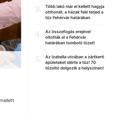
Több lakó már el kellett hagyja
3
.
otthonát, a házak felé terjed a
tűz Fehérvár határában
Az összefogás erejével
4
.
oltották el a Fehérvár
határában tomboló tüzet!
Az Izabella utcában a zártkerti
5
.
épületeket elérte a tűz! 70
tűzoltó dolgozik a helyszínen!
mellett