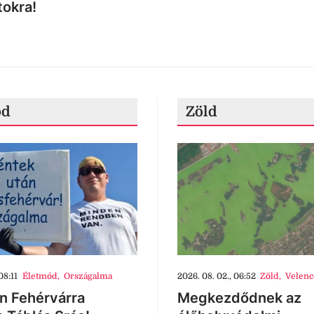
tokra!
ód
Zöld
08:11
Életmód
,
Országalma
2026. 08. 02., 06:52
Zöld
,
Velenc
n Fehérvárra
Megkezdődnek az