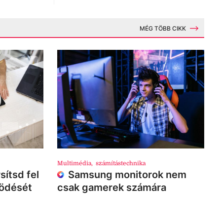
MÉG TÖBB CIKK
Multimédia
,
számítástechnika
sítsd fel
Samsung monitorok nem
ködését
csak gamerek számára