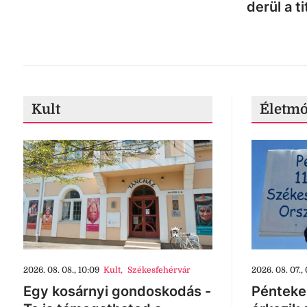
derül a ti
Kult
Életm
2026. 08. 08., 10:09
Kult
,
Székesfehérvár
2026. 08. 07., 
Egy kosárnyi gondoskodás -
Pénteke