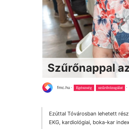
Szűrőnappal a
fmc.hu
·
·
Egészség
szűrővizsgálat
Ezúttal Tóvárosban lehetett részt
EKG, kardiológiai, boka-kar index