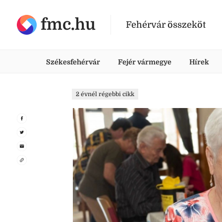
fmc.hu
Fehérvár összeköt
Székesfehérvár
Fejér vármegye
Hírek
2 évnél régebbi cikk