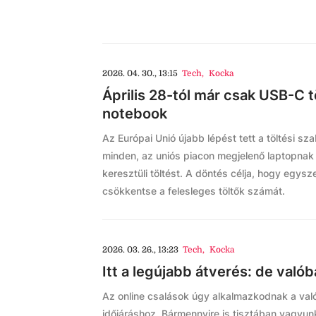
2026. 04. 30., 13:15
Tech
,
Kocka
Április 28-tól már csak USB-C 
notebook
Az Európai Unió újabb lépést tett a töltési s
minden, az uniós piacon megjelenő laptopnak
keresztüli töltést. A döntés célja, hogy egy
csökkentse a felesleges töltők számát.
2026. 03. 26., 13:23
Tech
,
Kocka
Itt a legújabb átverés: de valób
Az online csalások úgy alkalmazkodnak a való
időjáráshoz. Bármennyire is tisztában vagyun