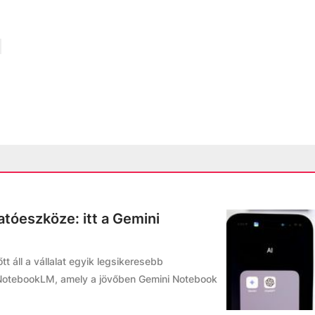
tóeszköze: itt a Gemini
t áll a vállalat egyik legsikeresebb
a NotebookLM, amely a jövőben Gemini Notebook