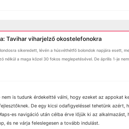
fa: Tavihar viharjelző okostelefonokra
olondosra sikeredett, lévén a húsvéthétfő bolondok napjára esett, me
zó nélkül a maga közel 30 fokos meglepetésével. De április 1-je ne
 nem is tudunk érdekeltté válni, hogy ezeket az appokat 
rfejlesztőknek. De egy kicsi odafigyeléssel tehetünk azért, 
aps-es navigáció után célba érve lőjük ki az alkalmazást,
p, és ne várja feleslegesen a tovább indulást.