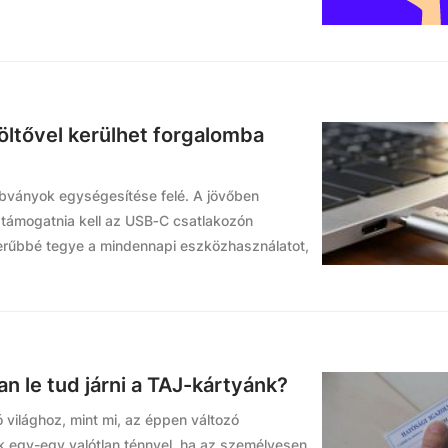
töltővel kerülhet forgalomba
zabványok egységesítése felé. A jövőben
 támogatnia kell az USB‑C csatlakozón
szerűbbé tegye a mindennapi eszközhasználatot,
an le tud járni a TAJ-kártyánk?
 világhoz, mint mi, az éppen változó
k egy-egy valótlan ténnyel, ha az személyesen