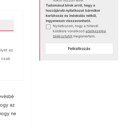
fiókot hozzon létre.
Tudomásul bírok arról, hogy a
hozzájáruló nyilatkozat bármikor
korlátozás és indokolás nélkül,
ingyenesen visszavonható.
Nyilatkozom, hogy a hírlevél
✓
küldésre vonatkozó
adatkezelési
tájékoztatót
megismertem.
Feliratkozás
lyet az
m csak
kevésbé
hogy az
 hogy ne