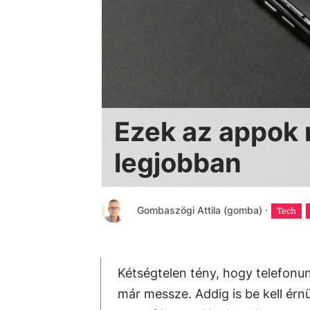
Ezek az appok m
legjobban
Gombaszögi Attila (gomba)
·
Tech
Kétségtelen tény, hogy telefonu
már messze. Addig is be kell ér