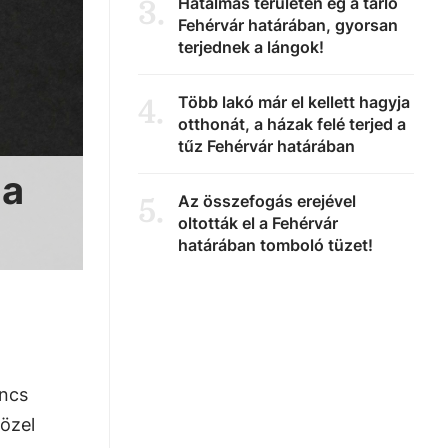
Hatalmas területen ég a tarló
3
.
Fehérvár határában, gyorsan
terjednek a lángok!
Több lakó már el kellett hagyja
4
.
otthonát, a házak felé terjed a
tűz Fehérvár határában
 a
Az összefogás erejével
5
.
oltották el a Fehérvár
határában tomboló tüzet!
incs
közel