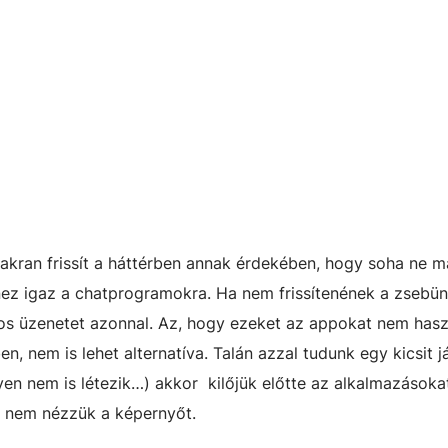
yakran frissít a háttérben annak érdekében, hogy soha ne m
ez igaz a chatprogramokra. Ha nem frissítenének a zsebün
s üzenetet azonnal. Az, hogy ezeket az appokat nem hasz
, nem is lehet alternatíva. Talán azzal tudunk egy kicsit já
lyen nem is létezik…) akkor kilőjük előtte az alkalmazásoka
a nem nézzük a képernyőt.