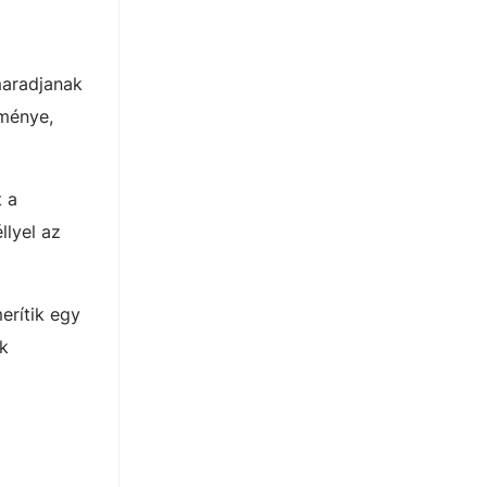
maradjanak
tménye,
t a
llyel az
erítik egy
k