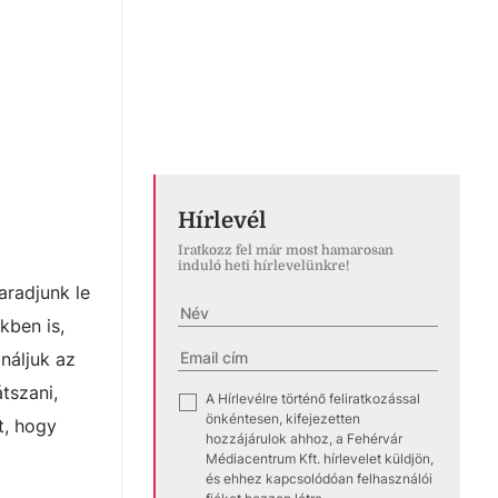
Hírlevél
Iratkozz fel már most hamarosan
induló heti hírlevelünkre!
aradjunk le
kben is,
náljuk az
tszani,
A Hírlevélre történő feliratkozással
✓
önkéntesen, kifejezetten
t, hogy
hozzájárulok ahhoz, a Fehérvár
Médiacentrum Kft. hírlevelet küldjön,
és ehhez kapcsolódóan felhasználói