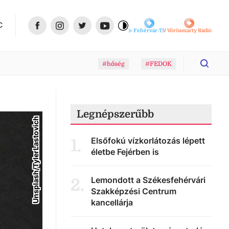
C
Fehérvár-TV
Vörösmarty Rádió
#hőség
#FEDOK
Legnépszerűbb
Unsplash/TylerLastovich
Elsőfokú vízkorlátozás lépett
1
.
életbe Fejérben is
Lemondott a Székesfehérvári
2
.
Szakképzési Centrum
kancellárja