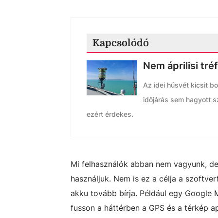
Kapcsolódó
Nem áprilisi tré
Az idei húsvét kicsit b
időjárás sem hagyott s
ezért érdekes.
Mi felhasználók abban nem vagyunk, de
használjuk. Nem is ez a célja a szoftve
akku tovább bírja. Például egy Google M
fusson a háttérben a GPS és a térkép ap