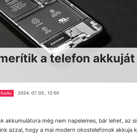
erítik a telefon akkuját
·
2024. 07. 03., 12:50
Kocka
nk akkumulátora még nem napelemes, bár lehet, az s
nünk azzal, hogy a mai modern okostelefonok akkuja 