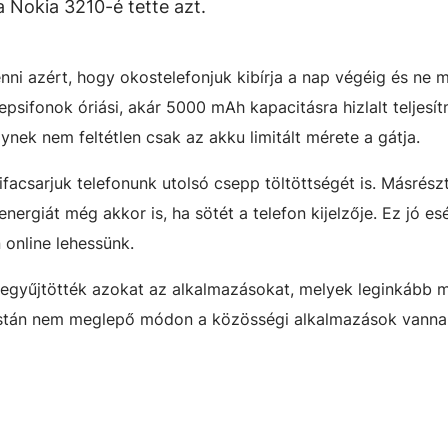
a Nokia 3210-é tette azt.
i azért, hogy okostelefonjuk kibírja a nap végéig és ne 
epsifonok óriási, akár 5000 mAh kapacitásra hizlalt teljesí
ynek nem feltétlen csak az akku limitált mérete a gátja.
ifacsarjuk telefonunk utolsó csepp töltöttségét is. Másrész
energiát még akkor is, ha sötét a telefon kijelzője. Ez jó esé
online lehessünk.
egyűjtötték azokat az alkalmazásokat, melyek leginkább m
listán nem meglepő módon a közösségi alkalmazások vanna