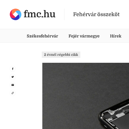
fmc.hu
Fehérvár összeköt
Székesfehérvár
Fejér vármegye
Hírek
2 évnél régebbi cikk