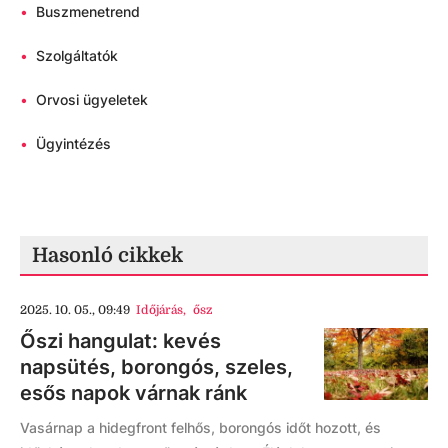
•
Buszmenetrend
•
Szolgáltatók
•
Orvosi ügyeletek
•
Ügyintézés
Hasonló cikkek
2025. 10. 05., 09:49
Időjárás
,
ősz
Őszi hangulat: kevés
napsütés, borongós, szeles,
esős napok várnak ránk
Vasárnap a hidegfront felhős, borongós időt hozott, és