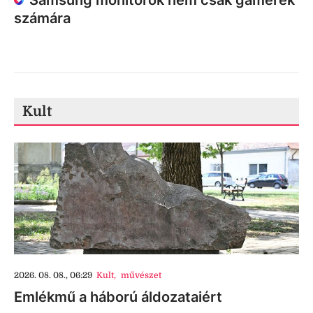
Samsung monitorok nem csak gamerek
számára
Kult
2026. 08. 08., 06:29
Kult
,
művészet
Emlékmű a háború áldozataiért