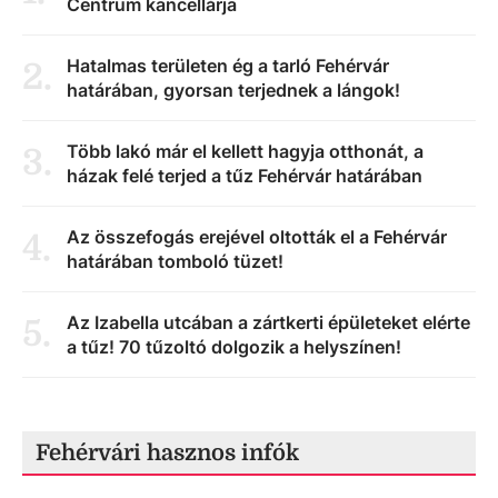
Centrum kancellárja
Hatalmas területen ég a tarló Fehérvár
2
.
határában, gyorsan terjednek a lángok!
Több lakó már el kellett hagyja otthonát, a
3
.
házak felé terjed a tűz Fehérvár határában
Az összefogás erejével oltották el a Fehérvár
4
.
határában tomboló tüzet!
Az Izabella utcában a zártkerti épületeket elérte
5
.
a tűz! 70 tűzoltó dolgozik a helyszínen!
Fehérvári hasznos infók