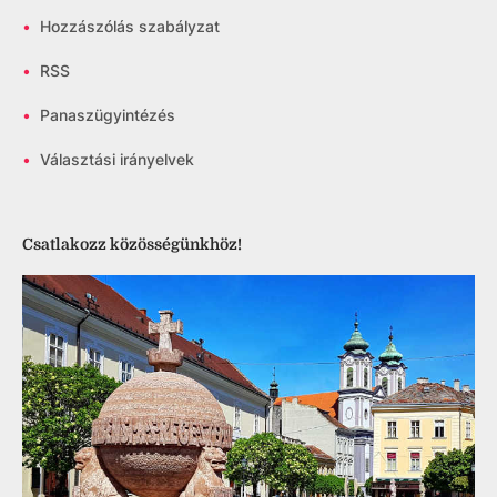
•
Hozzászólás szabályzat
•
RSS
•
Panaszügyintézés
•
Választási irányelvek
Csatlakozz közösségünkhöz!