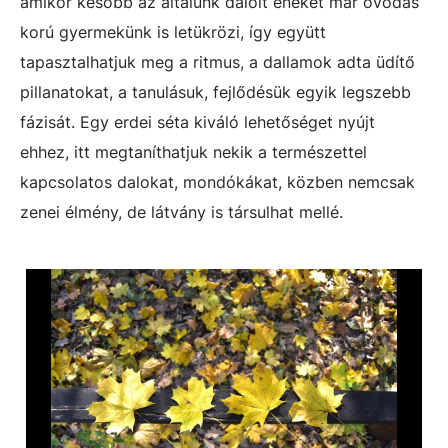
amikor később az általunk dalolt éneket már óvodás
korú gyermekünk is letükrözi, így együtt
tapasztalhatjuk meg a ritmus, a dallamok adta üdítő
pillanatokat, a tanulásuk, fejlődésük egyik legszebb
fázisát. Egy erdei séta kiváló lehetőséget nyújt
ehhez, itt megtaníthatjuk nekik a természettel
kapcsolatos dalokat, mondókákat, közben nemcsak
zenei élmény, de látvány is társulhat mellé.