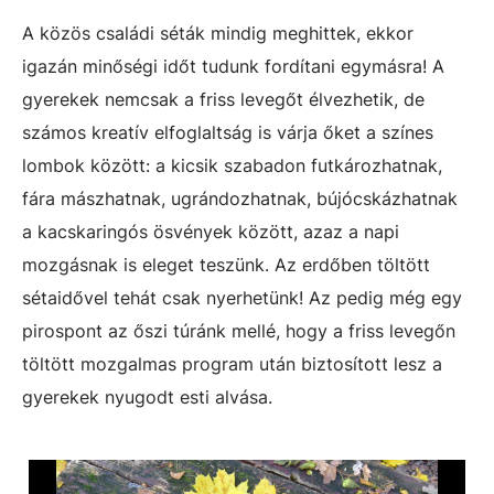
A közös családi séták mindig meghittek, ekkor
igazán minőségi időt tudunk fordítani egymásra! A
gyerekek nemcsak a friss levegőt élvezhetik, de
számos kreatív elfoglaltság is várja őket a színes
lombok között: a kicsik szabadon futkározhatnak,
fára mászhatnak, ugrándozhatnak, bújócskázhatnak
a kacskaringós ösvények között, azaz a napi
mozgásnak is eleget teszünk. Az erdőben töltött
sétaidővel tehát csak nyerhetünk! Az pedig még egy
pirospont az őszi túránk mellé, hogy a friss levegőn
töltött mozgalmas program után biztosított lesz a
gyerekek nyugodt esti alvása.