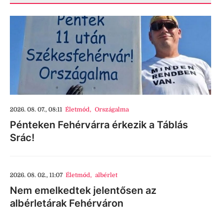
2026. 08. 07., 08:11
Életmód
,
Országalma
Pénteken Fehérvárra érkezik a Táblás
Srác!
2026. 08. 02., 11:07
Életmód
,
albérlet
Nem emelkedtek jelentősen az
albérletárak Fehérváron