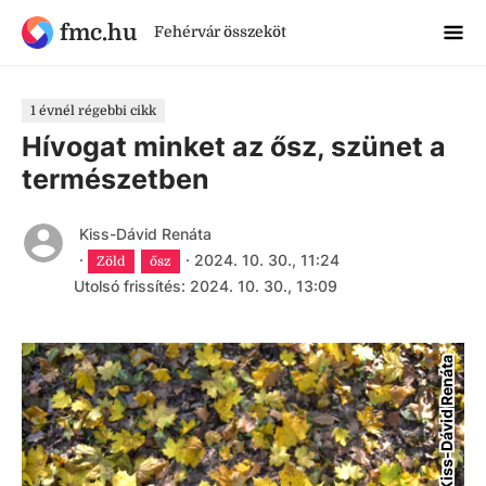
fmc.hu
Fehérvár összeköt
1 évnél régebbi cikk
Hívogat minket az ősz, szünet a
természetben
Kiss-Dávid Renáta
·
·
2024. 10. 30., 11:24
Zöld
ősz
Utolsó frissítés: 2024. 10. 30., 13:09
Kiss-Dávid Renáta