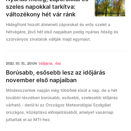
szeles napokkal tarkítva:
változékony hét vár ránk
Hidegfront hozott átmeneti záporokat és erős szelet a
hétvégére, jövő hét első napjaiban pedig nyárias hőség és
szórványos zivatarok váltják majd egymást.
2021. 10. 31., 20:04
Időjárás
,
ősz
Borúsabb, esősebb lesz az időjárás
november első napjaiban
Mindenszentek napján még többfelé kisüt a nap, de a hét
további részében borúsabb, esősebb, szelesebb időjárás
várható - derül ki az Országos Meteorológiai Szolgálat
országos, középtávú előrejelzéséből, amelyet vasárnap
juttattak el az MTI-hez.