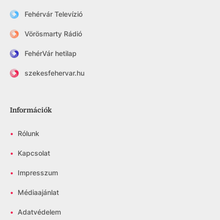
Fehérvár Televízió
Vörösmarty Rádió
FehérVár hetilap
szekesfehervar.hu
Információk
•
Rólunk
•
Kapcsolat
•
Impresszum
•
Médiaajánlat
•
Adatvédelem