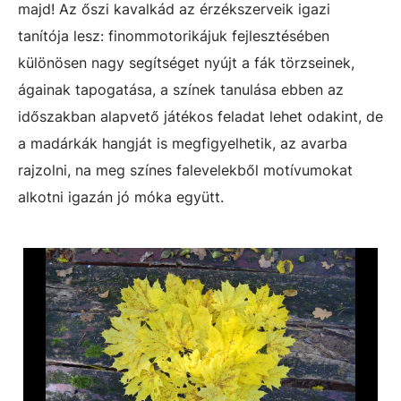
majd! Az őszi kavalkád az érzékszerveik igazi
tanítója lesz: finommotorikájuk fejlesztésében
különösen nagy segítséget nyújt a fák törzseinek,
ágainak tapogatása, a színek tanulása ebben az
időszakban alapvető játékos feladat lehet odakint, de
a madárkák hangját is megfigyelhetik, az avarba
rajzolni, na meg színes falevelekből motívumokat
alkotni igazán jó móka együtt.