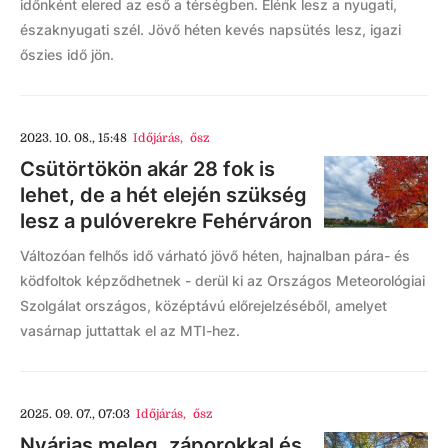
időnként elered az eső a térségben. Élénk lesz a nyugati,
északnyugati szél. Jövő héten kevés napsütés lesz, igazi
őszies idő jön.
2023. 10. 08., 15:48
Időjárás
,
ősz
Csütörtökön akár 28 fok is
lehet, de a hét elején szükség
lesz a pulóverekre Fehérváron
Változóan felhős idő várható jövő héten, hajnalban pára- és
ködfoltok képződhetnek - derül ki az Országos Meteorológiai
Szolgálat országos, középtávú előrejelzéséből, amelyet
vasárnap juttattak el az MTI-hez.
2025. 09. 07., 07:03
Időjárás
,
ősz
Nyárias meleg, záporokkal és