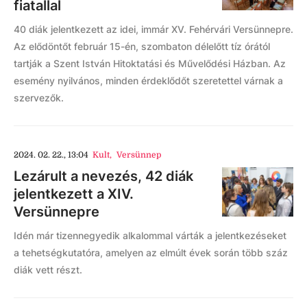
fiatallal
40 diák jelentkezett az idei, immár XV. Fehérvári Versünnepre.
Az elődöntőt február 15-én, szombaton délelőtt tíz órától
tartják a Szent István Hitoktatási és Művelődési Házban. Az
esemény nyilvános, minden érdeklődőt szeretettel várnak a
szervezők.
2024. 02. 22., 13:04
Kult
,
Versünnep
Lezárult a nevezés, 42 diák
jelentkezett a XIV.
Versünnepre
Idén már tizennegyedik alkalommal várták a jelentkezéseket
a tehetségkutatóra, amelyen az elmúlt évek során több száz
diák vett részt.