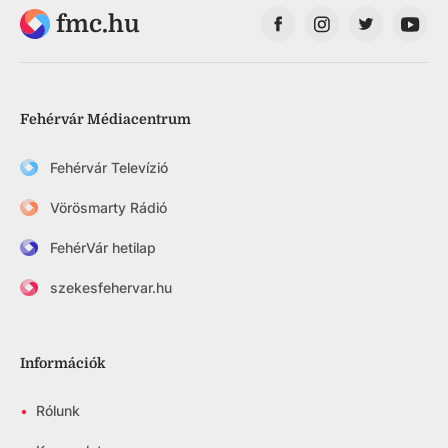
fmc.hu
Fehérvár Médiacentrum
Fehérvár Televízió
Vörösmarty Rádió
FehérVár hetilap
szekesfehervar.hu
Információk
•
Rólunk