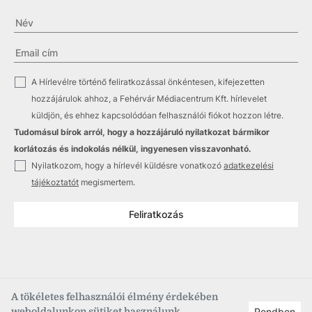
✓
A Hírlevélre történő feliratkozással önkéntesen, kifejezetten
hozzájárulok ahhoz, a Fehérvár Médiacentrum Kft. hírlevelet
küldjön, és ehhez kapcsolódóan felhasználói fiókot hozzon létre.
Tudomásul bírok arról, hogy a hozzájáruló nyilatkozat bármikor
korlátozás és indokolás nélkül, ingyenesen visszavonható.
✓
Nyilatkozom, hogy a hírlevél küldésre vonatkozó
adatkezelési
tájékoztatót
megismertem.
Feliratkozás
A tökéletes felhasználói élmény érdekében
weboldalunkon sütiket használunk.
Rendben