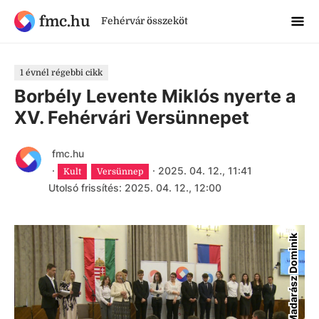
fmc.hu
Fehérvár összeköt
1 évnél régebbi cikk
Borbély Levente Miklós nyerte a
XV. Fehérvári Versünnepet
fmc.hu
·
·
2025. 04. 12., 11:41
Kult
Versünnep
Utolsó frissítés: 2025. 04. 12., 12:00
Madarász Dominik