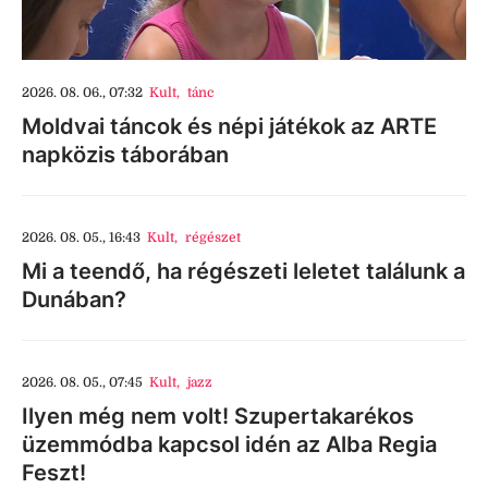
2026. 08. 06., 07:32
Kult
,
tánc
Moldvai táncok és népi játékok az ARTE
napközis táborában
2026. 08. 05., 16:43
Kult
,
régészet
Mi a teendő, ha régészeti leletet találunk a
Dunában?
2026. 08. 05., 07:45
Kult
,
jazz
Ilyen még nem volt! Szupertakarékos
üzemmódba kapcsol idén az Alba Regia
Feszt!