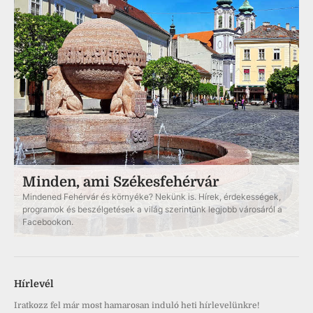
Minden, ami Székesfehérvár
Mindened Fehérvár és környéke? Nekünk is. Hírek, érdekességek,
programok és beszélgetések a világ szerintünk legjobb városáról a
Facebookon.
Hírlevél
Iratkozz fel már most hamarosan induló heti hírlevelünkre!