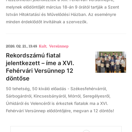
melynek elődöntőjét március 18-án 9 órától tartják a Szent
István Hitoktatási és Művelődési Házban. Az eseményre
minden érdeklődőt invitálnak a szervezők.
2026. 02. 21., 13:48
Kult
,
Versünnep
Rekordszámú fiatal
jelentkezett – íme a XVI.
Fehérvári Versünnep 12
döntőse
50 tehetség, 50 kiváló előadás - Székesfehérvárról,
Sárbogárdról, Kincsesbányáról, Mórról, Seregélyesről,
Úrhidáról és Velencéről is érkeztek fiatalok ma a XVI.
Fehérvári Versünnep elődöntőjére, megvan a 12 döntős!