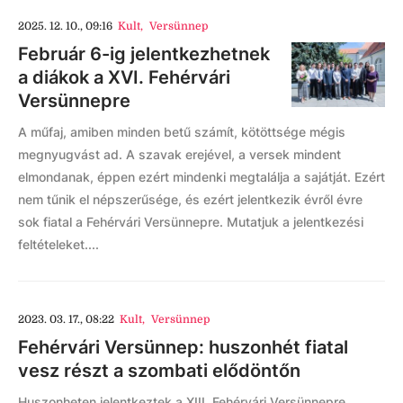
2025. 12. 10., 09:16
Kult
,
Versünnep
Február 6-ig jelentkezhetnek
a diákok a XVI. Fehérvári
Versünnepre
A műfaj, amiben minden betű számít, kötöttsége mégis
megnyugvást ad. A szavak erejével, a versek mindent
elmondanak, éppen ezért mindenki megtalálja a sajátját. Ezért
nem tűnik el népszerűsége, és ezért jelentkezik évről évre
sok fiatal a Fehérvári Versünnepre. Mutatjuk a jelentkezési
feltételeket....
2023. 03. 17., 08:22
Kult
,
Versünnep
Fehérvári Versünnep: huszonhét fiatal
vesz részt a szombati elődöntőn
Huszonheten jelentkeztek a XIII. Fehérvári Versünnepre,