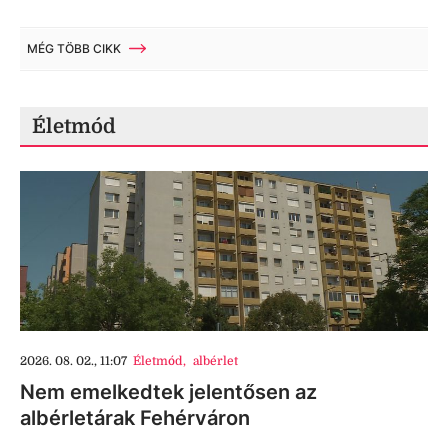
MÉG TÖBB CIKK
Életmód
2026. 08. 02., 11:07
Életmód
,
albérlet
Nem emelkedtek jelentősen az
albérletárak Fehérváron