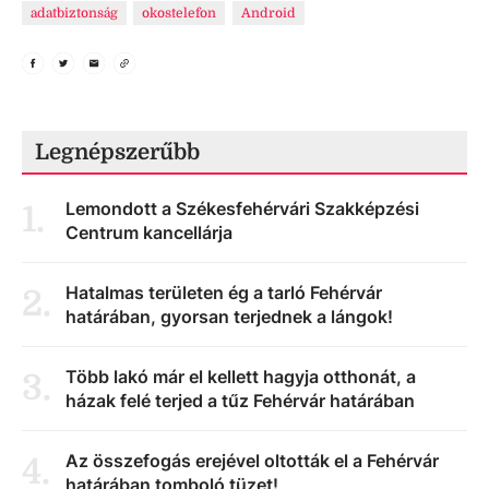
adatbiztonság
okostelefon
Android
Legnépszerűbb
Lemondott a Székesfehérvári Szakképzési
1
.
Centrum kancellárja
Hatalmas területen ég a tarló Fehérvár
2
.
határában, gyorsan terjednek a lángok!
Több lakó már el kellett hagyja otthonát, a
3
.
házak felé terjed a tűz Fehérvár határában
Az összefogás erejével oltották el a Fehérvár
4
.
határában tomboló tüzet!