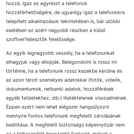
hozzá. Igaz ez egyrészt a telefonok
hozzáférhetőségére, de ugyanígy igaz a telefonokra
telepített alkalmazások tekintetében is, bár utóbbi
esetében ez azért nagyobb részben a külső
szoftverfejlesztők felelőssége.
Az egyik legnagyobb veszély, ha a telefonunkat
elhagyjuk vagy ellopják. Belegondolni is rossz mi
történne, ha a telefonunk rossz kezekbe kerülne és
az azon tárolt személyes adatokkal (fotók, videók,
dokumentumok, netbanki adatok, hozzáférések
egyéb felületekhez, stb.) illetéktelenek visszaélnének.
Éppen ezért nem lehet elégszer hangsúlyozni
mennyire fontos telefonunk megfelelő zárolásának
beállítása. A megfelelő biztonságú képernyőzár nem
az a felhasználót bosszantó funkciót, melyet a