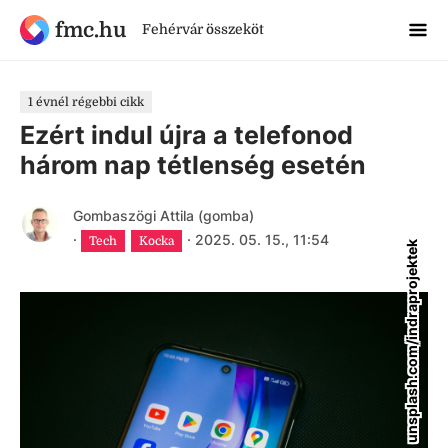
fmc.hu
Fehérvár összeköt
1 évnél régebbi cikk
Ezért indul újra a telefonod
három nap tétlenség esetén
Gombaszögi Attila (gomba)
·
·
2025. 05. 15., 11:54
Tech
Kocka
unsplash.com/indraprojektek