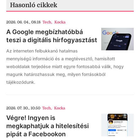
Hasonló cikkek
2026. 06. 04., 08:18
Tech
,
Kocka
A Google megbízhatóbbá
teszi a digitális hírfogyasztást
Az interneten felbukkanó hatalmas
mennyiségű információ és a megtévesztő, hamisított
weboldalak terjedése miatt egyre fontosabbá válik, hogy
magunk határozhassuk meg, milyen forrásokból
tájékozódunk.
2026. 07. 30., 10:50
Tech
,
Kocka
Végre! Ingyen is
megkaphatjuk a hitelesítési
pipát a Facebookon