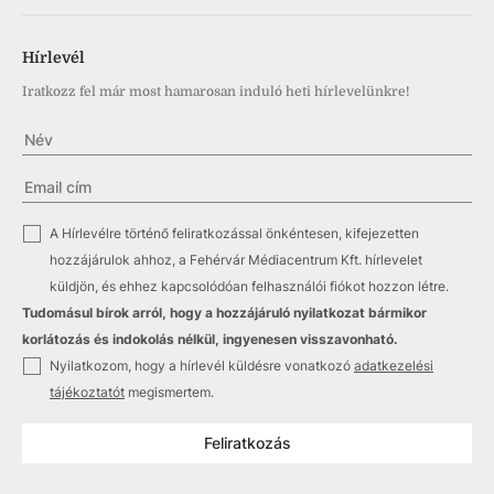
Hírlevél
Iratkozz fel már most hamarosan induló heti hírlevelünkre!
✓
A Hírlevélre történő feliratkozással önkéntesen, kifejezetten
hozzájárulok ahhoz, a Fehérvár Médiacentrum Kft. hírlevelet
küldjön, és ehhez kapcsolódóan felhasználói fiókot hozzon létre.
Tudomásul bírok arról, hogy a hozzájáruló nyilatkozat bármikor
korlátozás és indokolás nélkül, ingyenesen visszavonható.
✓
Nyilatkozom, hogy a hírlevél küldésre vonatkozó
adatkezelési
tájékoztatót
megismertem.
Feliratkozás