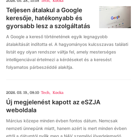
2026. 05. 28., 15:58
Tech
,
Kocka
Teljesen átalakul a Google
keresője, hatékonyabb és
gyorsabb lesz a szolgáltatás
A Google a kereső történetének egyik legnagyobb
átalakítását indította el. A hagyományos kulcsszavas találati
listát egy olyan rendszer váltja fel, amely mesterséges
intelligenciával értelmezi a kérdéseket és a keresést
folyamatos párbeszéddé alakítja.
2026. 03. 19., 08:10
Tech
,
Kocka
Új megjelenést kapott az eSZJA
weboldala
Március közepe minden évben fontos dátum. Nemcsak
nemzeti ünnepünk miatt, hanem azért is mert minden évben
ettől a dátumtól nyílik meg a NAV személyi jövedelemadó