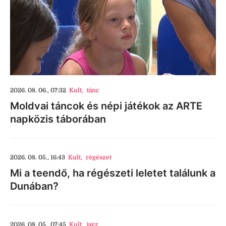
2026. 08. 06., 07:32
Kult
,
tánc
Moldvai táncok és népi játékok az ARTE
napközis táborában
2026. 08. 05., 16:43
Kult
,
régészet
Mi a teendő, ha régészeti leletet találunk a
Dunában?
2026. 08. 05., 07:45
Kult
,
jazz