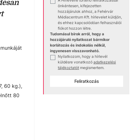
A Hírlevélre történő feliratkozással
✓
désan
önkéntesen, kifejezetten
hozzájárulok ahhoz, a Fehérvár
t
Médiacentrum Kft. hírlevelet küldjön,
és ehhez kapcsolódóan felhasználói
fiókot hozzon létre.
Tudomásul bírok arról, hogy a
hozzájáruló nyilatkozat bármikor
korlátozás és indokolás nélkül,
 munkáját
ingyenesen visszavonható.
Nyilatkozom, hogy a hírlevél
✓
küldésre vonatkozó
adatkezelési
tájékoztatót
megismertem.
Feliratkozás
, 60 kg.),
elnőtt 80