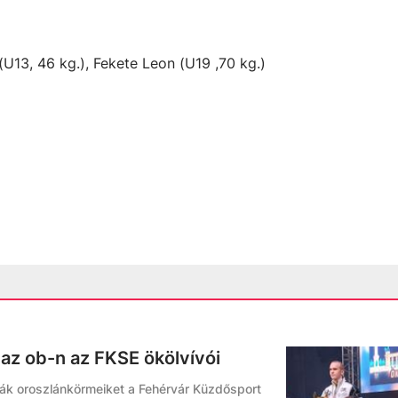
 (U13, 46 kg.), Fekete Leon (U19 ,70 kg.)
az ob-n az FKSE ökölvívói
ák oroszlánkörmeiket a Fehérvár Küzdősport