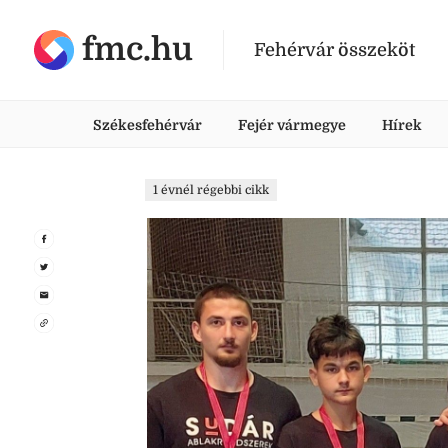
fmc.hu
Fehérvár összeköt
Székesfehérvár
Fejér vármegye
Hírek
1 évnél régebbi cikk