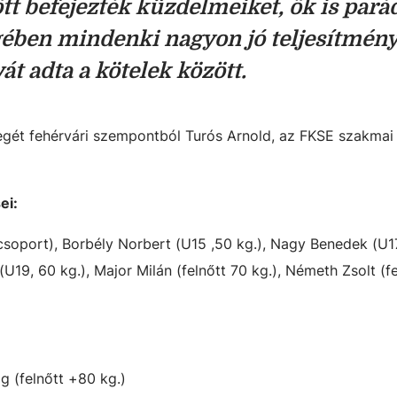
t befejezték küzdelmeiket, ők is pará
ében mindenki nagyon jó teljesítmény
vát adta a kötelek között.
yegét fehérvári szempontból Turós Arnold, az FKSE szakmai
ei:
soport), Borbély Norbert (U15 ,50 kg.), Nagy Benedek (U17
(U19, 60 kg.), Major Milán (felnőtt 70 kg.), Németh Zsolt (f
g (felnőtt +80 kg.)