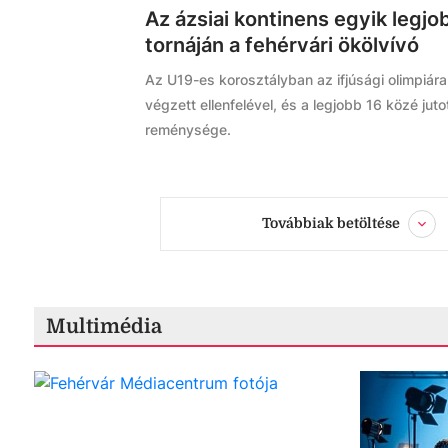
Az ázsiai kontinens egyik legjo
tornáján a fehérvári ökölvívó
Az U19-es korosztályban az ifjúsági olimpiára i
végzett ellenfelével, és a legjobb 16 közé ju
reménysége.
Továbbiak betöltése
Multimédia