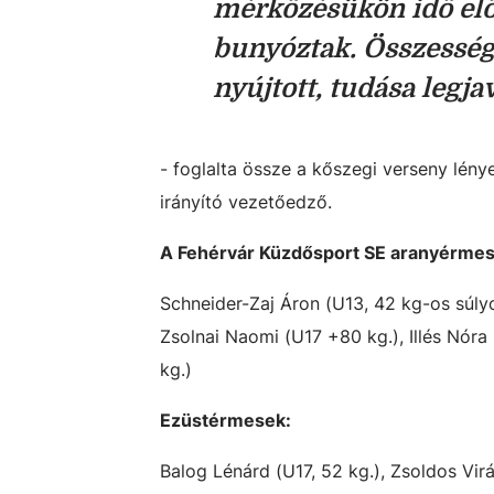
mérkőzésükön idő előt
bunyóztak. Összesség
nyújtott, tudása legja
- foglalta össze a kőszegi verseny lén
irányító vezetőedző.
A Fehérvár Küzdősport SE aranyérmes
Schneider-Zaj Áron (U13, 42 kg-os súlyc
Zsolnai Naomi (U17 +80 kg.), Illés Nóra 
kg.)
Ezüstérmesek:
Balog Lénárd (U17, 52 kg.), Zsoldos Virá