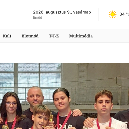
2026. augusztus 9., vasárnap
34
 °
Emőd
Kult
Életmód
T-T-Z
Multimédia