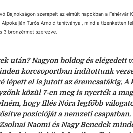
ívó Bajnokságon szerepelt az elmúlt napokban a Fehérvár 
Alpokalján Turós Arnold tanítványai, mind a tizenketten fel
és 3 bronzérmet szerezve.
ek után? Nagyon boldog és elégedett v
inden korcsoportban indítottunk vers
é lépett el is jutott az éremcsatákig. A 
nyzőnk közül 7-en meg is nyerték a ma
elném, hogy Illés Nóra legfőbb válogato
rősítve pozícióját a nemzeti csapatban.
 Zsolnai Naomi és Nagy Benedek mind