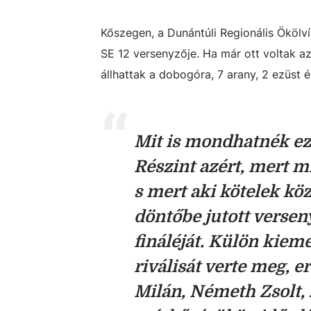
Kőszegen, a Dunántúli Regionális Ökölv
SE 12 versenyzője. Ha már ott voltak az 
állhattak a dobogóra, 7 arany, 2 ezüst 
Mit is mondhatnék ez
Részint azért, mert m
s mert aki kötelek köz
döntőbe jutott verse
fináléját. Külön kiem
riválisát verte meg, e
Milán, Németh Zsolt,