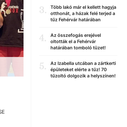
Több lakó már el kellett hagyja
3
.
otthonát, a házak felé terjed a
tűz Fehérvár határában
Az összefogás erejével
4
.
oltották el a Fehérvár
határában tomboló tüzet!
Az Izabella utcában a zártkerti
5
.
épületeket elérte a tűz! 70
tűzoltó dolgozik a helyszínen!
SE