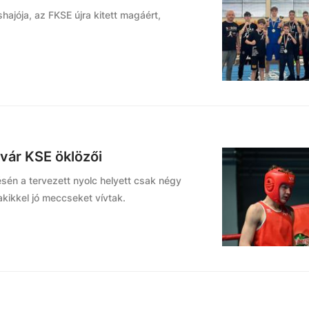
hajója, az FKSE újra kitett magáért,
rvár KSE öklözői
én a tervezett nyolc helyett csak négy
 akikkel jó meccseket vívtak.