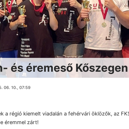
on- és éremeső Kőszegen
. 06. 10., 07:59
 a régió kiemelt viadalán a fehérvári öklözők, az FK
e éremmel zárt!