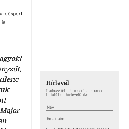
Küzdősport
 is
agyok!
enyzőt,
kilenc
Hírlevél
guk
Iratkozz fel már most hamarosan
induló heti hírlevelünkre!
tt
 Major
en