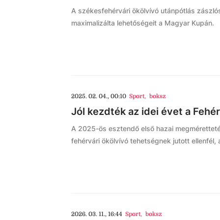
A székesfehérvári ökölvívó utánpótlás zászlós
maximalizálta lehetőségeit a Magyar Kupán.
2025. 02. 04., 00:10
Sport
,
boksz
Jól kezdték az idei évet a Fehé
A 2025-ös esztendő első hazai megmérettetés
fehérvári ökölvívó tehetségnek jutott ellenfél,
2026. 03. 11., 16:44
Sport
,
boksz