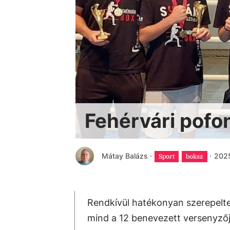
Fehérvári pof
Mátay Balázs
·
·
2025
Sport
boksz
Rendkívül hatékonyan szerepeltek
mind a 12 benevezett versenyzőj