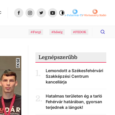
C
Fehérvár-TV
Vörösmarty Rádió
#Forgi
#hőség
#FEDOK
Legnépszerűbb
FKSE
Lemondott a Székesfehérvári
1
.
Szakképzési Centrum
kancellárja
Hatalmas területen ég a tarló
2
.
Fehérvár határában, gyorsan
terjednek a lángok!