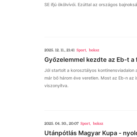
SE ifjú ökölvívói. Ezúttal az országos bajno
2025. 12. 11., 21:41
Sport
,
boksz
Győzelemmel kezdte az Eb-t a 
Jól startolt a korosztályos kontinensviadalon
már bő három éve veretlen. Most az Eb-n az i
viszonyítva.
2025. 04. 30., 20:07
Sport
,
boksz
Utánpótlás Magyar Kupa - nyol