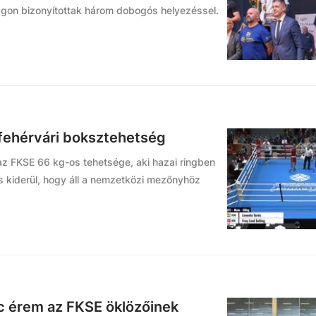
kságon bizonyítottak három dobogós helyezéssel.
fehérvári boksztehetség
 az FKSE 66 kg-os tehetsége, aki hazai ringben
s kiderül, hogy áll a nemzetközi mezőnyhöz
c érem az FKSE öklözőinek