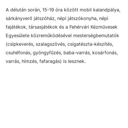
A délután során, 15-19 óra között mobil kalandpálya,
sárkányverő játszóház, népi játszókonyha, népi
fajátékok, társasjátékok és a Fehérvári Kézművesek
Egyesülete közreműködésével mesterségbemutatók
(csipkeverés, szalagszövés, csigatészta-készítés,
csuhéfonás, gyöngyfűzés, baba-varrás, kosárfonás,
varrás, hímzés, fafaragás) is lesznek.