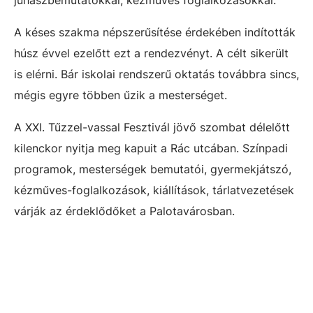
juhászbemutatókkal, kézműves foglalkozásokkal.
A késes szakma népszerűsítése érdekében indították
húsz évvel ezelőtt ezt a rendezvényt. A célt sikerült
is elérni. Bár iskolai rendszerű oktatás továbbra sincs,
mégis egyre többen űzik a mesterséget.
A XXI. Tűzzel-vassal Fesztivál jövő szombat délelőtt
kilenckor nyitja meg kapuit a Rác utcában. Színpadi
programok, mesterségek bemutatói, gyermekjátszó,
kézműves-foglalkozások, kiállítások, tárlatvezetések
várják az érdeklődőket a Palotavárosban.