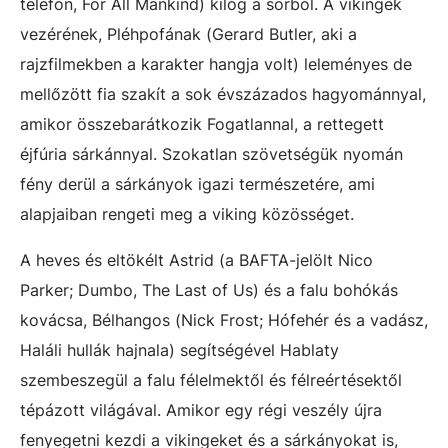
telefon, For All Mankind) kilóg a sorból. A vikingek
vezérének, Pléhpofának (Gerard Butler, aki a
rajzfilmekben a karakter hangja volt) leleményes de
mellőzött fia szakít a sok évszázados hagyománnyal,
amikor összebarátkozik Fogatlannal, a rettegett
éjfúria sárkánnyal. Szokatlan szövetségük nyomán
fény derül a sárkányok igazi természetére, ami
alapjaiban rengeti meg a viking közösséget.
A heves és eltökélt Astrid (a BAFTA-jelölt Nico
Parker; Dumbo, The Last of Us) és a falu bohókás
kovácsa, Bélhangos (Nick Frost; Hófehér és a vadász,
Haláli hullák hajnala) segítségével Hablaty
szembeszegül a falu félelmektől és félreértésektől
tépázott világával. Amikor egy régi veszély újra
fenyegetni kezdi a vikingeket és a sárkányokat is,