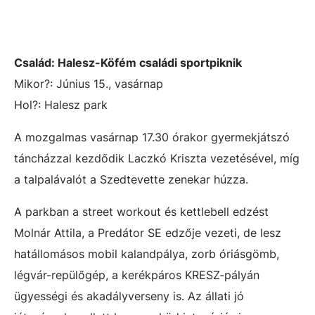
Család: Halesz-Köfém családi sportpiknik
Mikor?: Június 15., vasárnap
Hol?: Halesz park
A mozgalmas vasárnap 17.30 órakor gyermekjátszó
táncházzal kezdődik Laczkó Kriszta vezetésével, míg
a talpalávalót a Szedtevette zenekar húzza.
A parkban a street workout és kettlebell edzést
Molnár Attila, a Predátor SE edzője vezeti, de lesz
hatállomásos mobil kalandpálya, zorb óriásgömb,
légvár-repülőgép, a kerékpáros KRESZ-pályán
ügyességi és akadályverseny is. Az állati jó