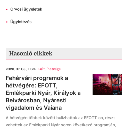
•
Orvosi ügyeletek
•
Ügyintézés
Hasonló cikkek
2026. 07. 08., 11:24
Kult
,
hétvége
Fehérvári programok a
hétvégére: EFOTT,
Emlékparki Nyár, Királyok a
Belvárosban, Nyáresti
vigadalom és Vaiana
A hétvégén többek között bulizhattok az EFOTT-on, részt
vehettek az Emlékparki Nyár soron következő programján,