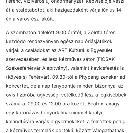
Ferenc, Víziváros új önkormányzati képviselője veszi
át a stafétabotot, aki házigazdaként várja június 14-
én a városrész lakóit.
A szombaton délelőtt 9.00 órától, a Zöldfa téren
kezdődő rendezvényen egész nap óriásjátékok
várják a családokat az ART Kulturális Egyesület
szervezésében, és lesz kézműves sátor (FICSAK
Székesfehérvár Alapítvány), valamint kavicsfestés is
(Köves(s) Fehérvár). 09.30-tól a Pitypang zenekar ad
koncertet, de a nap fénypontja minden bizonnyal az
ovis tízpróba ügyességi vetélkedő lesz a legkisebbek
számára. 09.00 és 12.00 óra között Beatrix, avagy
egy koronázás bonyodalmai címmel királyi
kalandtúrára várják a gyermekeket, a felnőttek pedig
a kézműves termelők portékái között válogathatnak