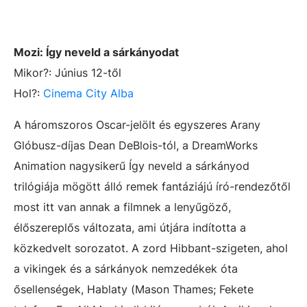
Mozi:
Így neveld a sárkányodat
Mikor?: Június 12-től
Hol?:
Cinema City Alba
A háromszoros Oscar-jelölt és egyszeres Arany
Glóbusz-díjas Dean DeBlois-tól, a DreamWorks
Animation nagysikerű Így neveld a sárkányod
trilógiája mögött álló remek fantáziájú író-rendezőtől
most itt van annak a filmnek a lenyűgöző,
élőszereplős változata, ami útjára indította a
közkedvelt sorozatot. A zord Hibbant-szigeten, ahol
a vikingek és a sárkányok nemzedékek óta
ősellenségek, Hablaty (Mason Thames; Fekete