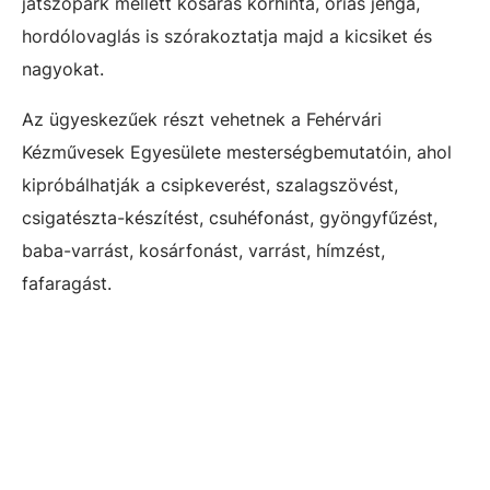
játszópark mellett kosaras körhinta, óriás jenga,
hordólovaglás is szórakoztatja majd a kicsiket és
nagyokat.
Az ügyeskezűek részt vehetnek a Fehérvári
Kézművesek Egyesülete mesterségbemutatóin, ahol
kipróbálhatják a csipkeverést, szalagszövést,
csigatészta-készítést, csuhéfonást, gyöngyfűzést,
baba-varrást, kosárfonást, varrást, hímzést,
fafaragást.