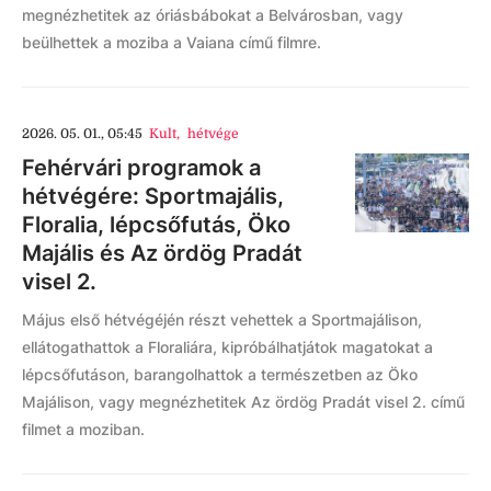
megnézhetitek az óriásbábokat a Belvárosban, vagy
beülhettek a moziba a Vaiana című filmre.
2026. 05. 01., 05:45
Kult
,
hétvége
Fehérvári programok a
hétvégére: Sportmajális,
Floralia, lépcsőfutás, Öko
Majális és Az ördög Pradát
visel 2.
Május első hétvégéjén részt vehettek a Sportmajálison,
ellátogathattok a Floraliára, kipróbálhatjátok magatokat a
lépcsőfutáson, barangolhattok a természetben az Öko
Majálison, vagy megnézhetitek Az ördög Pradát visel 2. című
filmet a moziban.