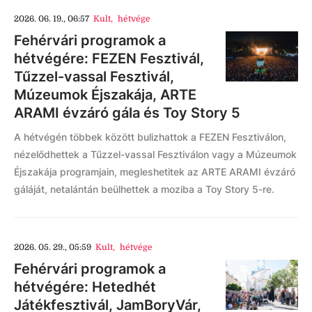
2026. 06. 19., 06:57
Kult
,
hétvége
Fehérvári programok a
hétvégére: FEZEN Fesztivál,
Tűzzel-vassal Fesztivál,
Múzeumok Éjszakája, ARTE
ARAMI évzáró gála és Toy Story 5
A hétvégén többek között bulizhattok a FEZEN Fesztiválon,
nézelődhettek a Tűzzel-vassal Fesztiválon vagy a Múzeumok
Éjszakája programjain, megleshetitek az ARTE ARAMI évzáró
gáláját, netalántán beülhettek a moziba a Toy Story 5-re.
2026. 05. 29., 05:59
Kult
,
hétvége
Fehérvári programok a
hétvégére: Hetedhét
Játékfesztivál, JamBoryVár,