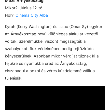
Mozi:
Árnyékosztag
Mikor?: Június 12-től
Hol?:
Cinema City Alba
Kyrah (Kerry Washington) és Isaac (Omar Sy) egykor
az Árnyékosztag nevű különleges alakulat vezetői
voltak. Szerelmükkel viszont megszegték a
szabályokat, fiuk védelmében pedig rejtőzködni
kényszerülnek. Azonban mikor vérdíjat tűznek ki a
fejükre és nyomukba ered az Árnyékosztag,
elszabadul a pokol és véres küzdelemmé válik a
túlélésük.