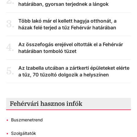
2
.
határában, gyorsan terjednek a lángok
Több lakó már el kellett hagyja otthonát, a
3
.
házak felé terjed a tűz Fehérvár határában
Az összefogás erejével oltották el a Fehérvár
4
.
határában tomboló tüzet
Az Izabella utcában a zártkerti épületeket elérte
5
.
a tűz, 70 tűzoltó dolgozik a helyszínen
Fehérvári hasznos infók
•
Buszmenetrend
•
Szolgáltatók