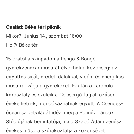
Család: Béke téri piknik
Mikor?: Június 14., szombat 16:00
Hol?: Béke tér
15 órától a színpadon a Pengő & Bongó
gyerekzenekar műsorát élvezheti a közönség: az
együttes saját, eredeti dalokkal, vidám és energikus
műsorral várja a gyerekeket. Ezután a karonülő
korosztály és szüleik a Csicsergő foglalkozáson
énekelhetnek, mondókázhatnak együtt. A Csendes-
óceán szigetvilágát idézi meg a Polinéz Táncok
Stúdiójának bemutatója, majd Szabó Ádám zenész,
énekes műsora szórakoztatja a közönséget.