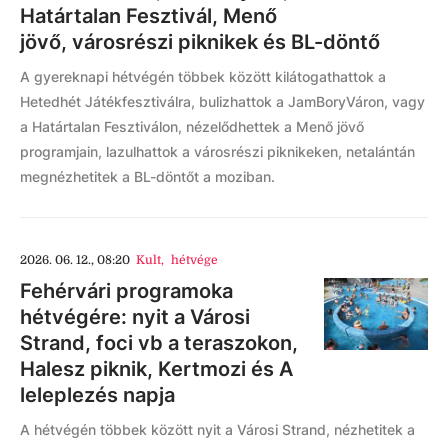
Határtalan Fesztivál, Menő
jövő, városrészi piknikek és BL-döntő
A gyereknapi hétvégén többek között kilátogathattok a
Hetedhét Játékfesztiválra, bulizhattok a JamBoryVáron, vagy
a Határtalan Fesztiválon, nézelődhettek a Menő jövő
programjain, lazulhattok a városrészi piknikeken, netalántán
megnézhetitek a BL-döntőt a moziban.
2026. 06. 12., 08:20
Kult
,
hétvége
Fehérvári programoka
hétvégére: nyit a Városi
Strand, foci vb a teraszokon,
Halesz piknik, Kertmozi és A
leleplezés napja
A hétvégén többek között nyit a Városi Strand, nézhetitek a