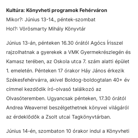
Kultúra: Könyvheti programok Fehérváron
Mikor?: Június 13-14., péntek-szombat
Hol?: Vörösmarty Mihály Könyvtár
Június 13-án, pénteken 16.30 órától Agócs Írisszel
rajzolhatnak a gyerekek a VMK Gyermekrészlegén és
Kamasz terében, az Oskola utca 7. szám alatti épület
1. emeletén. Pénteken 17 órakor Háy János érkezik
Székesfehérvárra, akivel Boldog-boldogtalan 40+ év
címmel kezdődik író-olvasó találkozó az
Olvasóteremben. Ugyancsak pénteken, 17.30 órától
Andrea Weaverrel beszélgethetnek könyvei világáról
az érdeklődők a Zsolt utcai Tagkönyvtárban.
Június 14-én, szombaton 10 órakor indul a Könyvheti