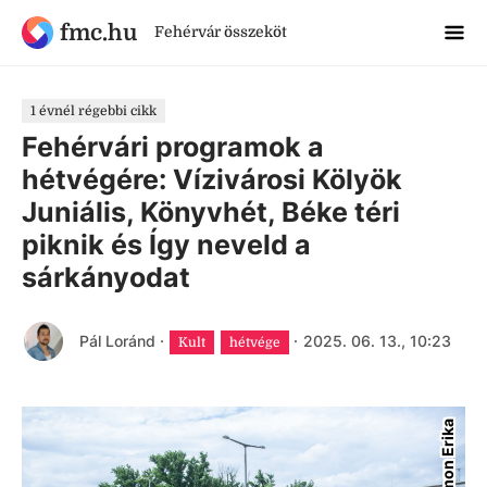
fmc.hu
Fehérvár összeköt
1 évnél régebbi cikk
Fehérvári programok a
hétvégére: Vízivárosi Kölyök
Juniális, Könyvhét, Béke téri
piknik és Így neveld a
sárkányodat
Pál Loránd
·
·
2025. 06. 13., 10:23
Kult
hétvége
Simon Erika